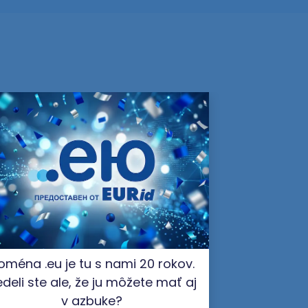
oména .eu je tu s nami 20 rokov.
deli ste ale, že ju môžete mať aj
v azbuke?