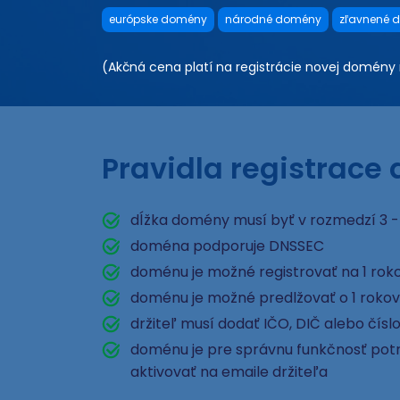
európske domény
národné domény
zľavnené 
(Akčná cena platí na registrácie novej domény n
Pravidla registrace
dĺžka domény musí byť v rozmedzí 3 -
doména podporuje DNSSEC
doménu je možné registrovať na 1 rok
doménu je možné predlžovať o 1 rokov
držiteľ musí dodať IČO, DIČ alebo čísl
doménu je pre správnu funkčnosť potr
aktivovať na emaile držiteľa