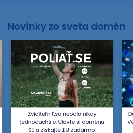
Novinky zo sveta domén
Zviditeľniť.sa nebolo nikdy
D
jednoduchšie. Ulovte si doménu
Ve
.SE a získajte .EU zadarmo!