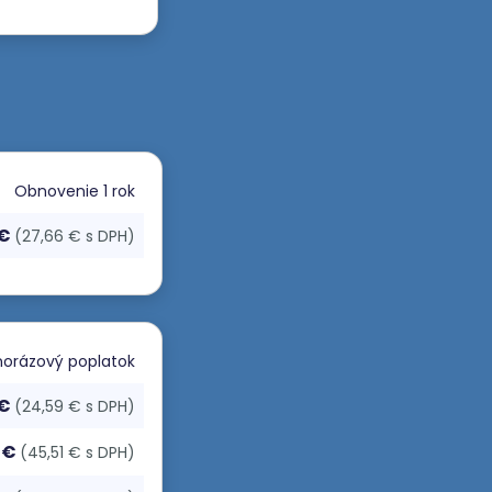
Obnovenie
1 rok
 €
(27,66 € s DPH)
orázový poplatok
 €
(24,59 € s DPH)
 €
(45,51 € s DPH)