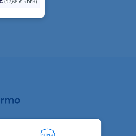
 €
(27,66 € s DPH)
armo