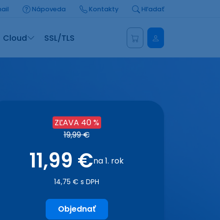
ail
Nápoveda
Kontakty
Hľadať
Administrácia
Cloud
SSL/TLS
ZĽAVA 40 %
19,99 €
11,99 €
na 1. rok
14,75 € s DPH
Objednať