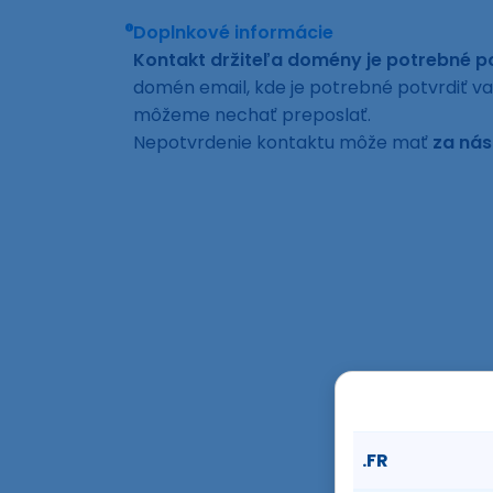
Doplnkové informácie
Kontakt držiteľa domény je potrebné po
domén email, kde je potrebné potvrdiť va
môžeme nechať preposlať.
Nepotvrdenie kontaktu môže mať
za nás
.FR