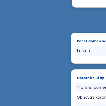
Počet domén n
1 a viac
Ostatné služby
Transfer domé
Obnova z karan