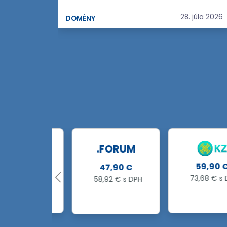
28. júla 2026
DOMÉNY
.FORUM
,99 €
59,90 €
47,90 €
5 € s DPH
73,68 € s DPH
58,92 € s DPH
 €
40 %