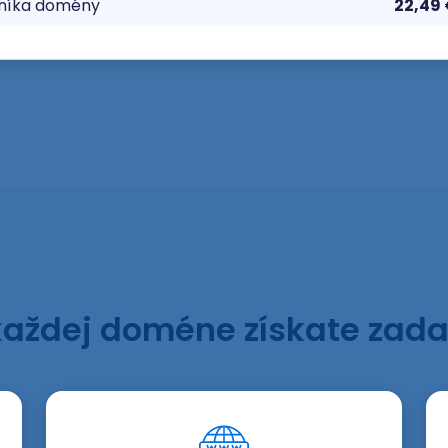
tníka domény
22,49
každej doméne získate zad