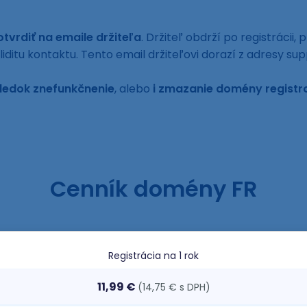
tvrdiť na emaile držiteľa
. Držiteľ obdrží po registrácii
liditu kontaktu. Tento email držiteľovi dorazí z adresy 
ledok znefunkčnenie
, alebo
i zmazanie domény registr
Cenník domény FR
Registrácia
na 1 rok
11,99 €
(14,75 € s DPH)