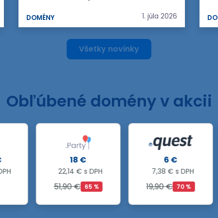
1. júla 2026
DOMÉNY
DO
Všetky novinky
Obľúbené domény v akcii
18 €
6 €
22,14 € s DPH
7,38 € s DPH
51,90 €
19,90 €
65 %
70 %