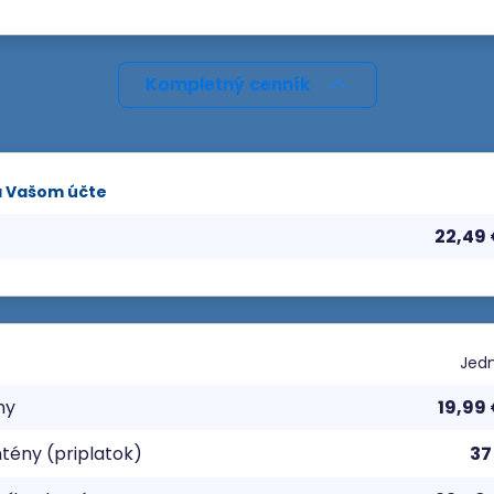
Kompletný cenník
a Vašom účte
22,49
Jedn
ny
19,99
tény (priplatok)
37