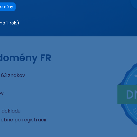
domény
a 1. rok.)
 domény FR
 63 znakov
ov
o dokladu
ebné po registrácii