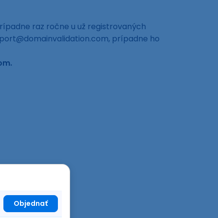
, prípadne raz ročne u už registrovaných
support@domainvalidation.com, prípadne ho
om.
Objednať