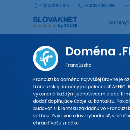
+421 263 815 272
+421 268 265 986
Domény
Doména .F
Francúzsko
Francúzska doména najvyššej úrovne je o
francúzskej domény je spoločnosť AFNIC. 
vykonaná každým jednotlivcom alebo firm
dodať doplňujúce údaje ku kontaktu. Pokiaľ
budovať si klientsku základňu vo Francúzsk
voľbou. Zvýši vašu dôveryhodnosť, vidite
chrániť vašu značku.