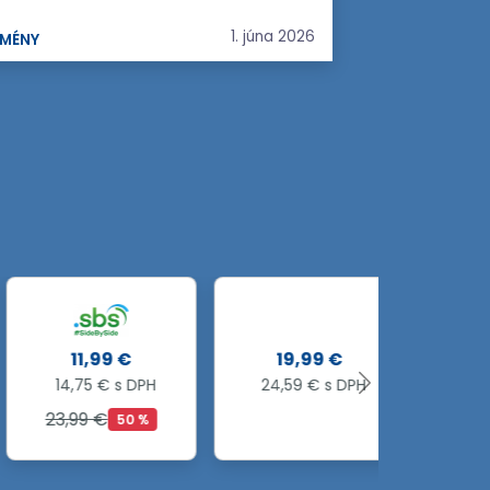
1. júna 2026
MÉNY
11,99 €
19,99 €
22,9
14,75 € s DPH
24,59 € s DPH
28,28 
23,99 €
50 %