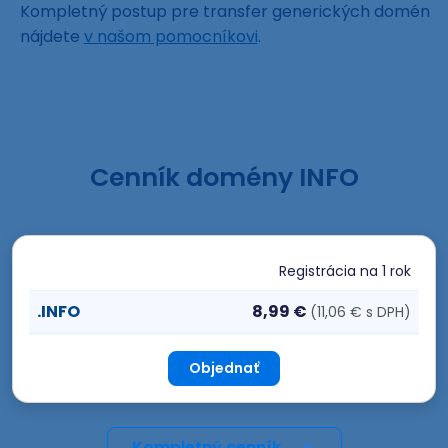
Kompletný postup pre transfer generických domén
nájdete
v našom pomocníkovi
.
Cenník domény INFO
Registrácia
na 1 rok
.INFO
8,99 €
(11,06 € s DPH)
Objednať
Kompletný cenník