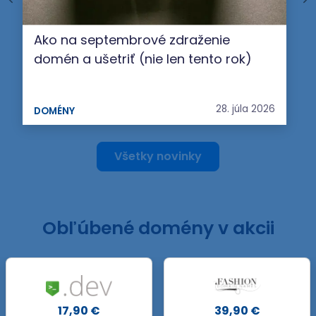
Ako na septembrové zdraženie
domén a ušetriť (nie len tento rok)
28. júla 2026
DOMÉNY
Všetky novinky
Obľúbené domény v akcii
.FORUM
39,90 €
47,90 €