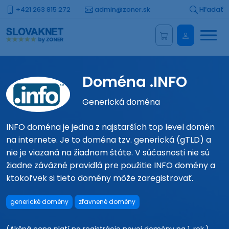
+421 263 815 272
admin@zoner.sk
Hľadať
Menu
Administrá
Doména .INFO
Generická doména
INFO doména je jedna z najstarších top level domén
na internete. Je to doména tzv. generická (gTLD) a
nie je viazaná na žiadnom štáte. V súčasnosti nie sú
žiadne záväzné pravidlá pre použitie INFO domény a
ktokoľvek si tieto domény môže zaregistrovať.
generické domény
zľavnené domény