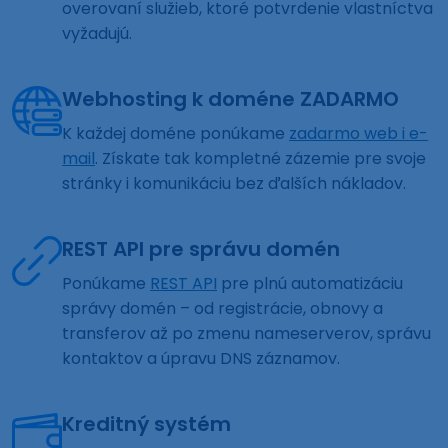
overovaní služieb, ktoré potvrdenie vlastníctva
vyžadujú.
Webhosting k doméne ZADARMO
K každej doméne ponúkame
zadarmo web i e-
mail
. Získate tak kompletné zázemie pre svoje
stránky i komunikáciu bez ďalších nákladov.
REST API pre správu domén
Ponúkame
REST API
pre plnú automatizáciu
správy domén – od registrácie, obnovy a
transferov až po zmenu nameserverov, správu
kontaktov a úpravu DNS záznamov.
Kreditný systém