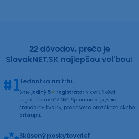
22 dôvodov, prečo je
SlovakNET.SK
najlepšou voľbou!
Jednotka na trhu
Sme
jediný 5
★
registrátor
v certifikácii
registrátorov CZ.NIC. Spĺňame najvyššie
štandardy kvality, procesov a prozákazníckeho
prístupu.
Skúsený poskytovateľ