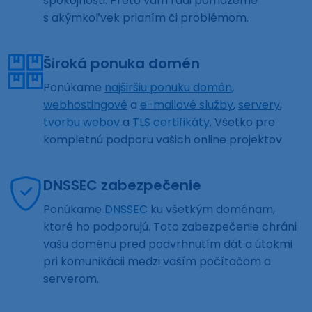
spokojnosti. Preto vám radi pomôžeme
s akýmkoľvek prianím či problémom.
Široká ponuka domén
Ponúkame
najširšiu ponuku domén
,
webhostingové
a
e-mailové služby
,
servery
,
tvorbu webov
a
TLS certifikáty
. Všetko pre
kompletnú podporu vašich online projektov
DNSSEC zabezpečenie
Ponúkame
DNSSEC
ku všetkým doménam,
ktoré ho podporujú. Toto zabezpečenie chráni
vašu doménu pred podvrhnutím dát a útokmi
pri komunikácii medzi vaším počítačom a
serverom.