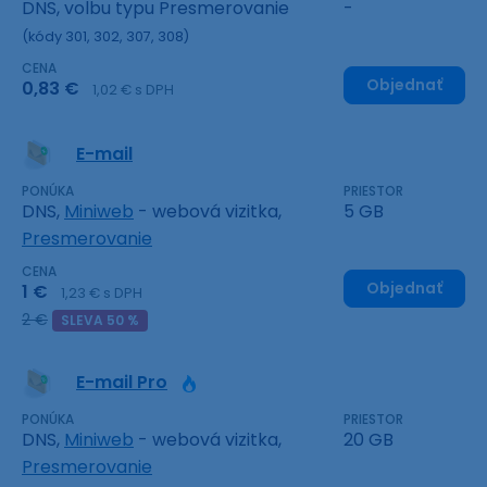
DNS, volbu typu Presmerovanie
-
(kódy 301, 302, 307, 308)
CENA
Objednať
0,83 €
1,02 € s DPH
E-mail
PONÚKA
PRIESTOR
DNS,
Miniweb
- webová vizitka,
5 GB
Presmerovanie
CENA
Objednať
1 €
1,23 € s DPH
2 €
SLEVA 50 %
E-mail Pro
PONÚKA
PRIESTOR
DNS,
Miniweb
- webová vizitka,
20 GB
Presmerovanie