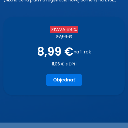
(Akčná cena platí na registrácie novej domény na 1. rok.)
ZĽAVA 68 %
27,99 €
8,99 €
na 1. rok
11,06 € s DPH
Objednať