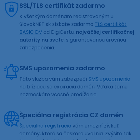
SSL/TLS certifikát zadarmo
K všetkým doménam registrovaným u
SlovakNET.sk získate zadarmo
TLS certifikát
BASIC DV
od DigiCertu,
najväčšej certifikačnej
autority na svete
, s garantovanou úrovňou
zabezpečenia.
SMS upozornenia zadarmo
Táto služba vám zabezpečí
SMS upozornenia
na blížiacu sa expiráciu domén. Vďaka tomu
nezmeškáte včasné predĺženie.
Špeciálna registrácia CZ domén
Špeciálna registrácia
vám umožní získať
domény, ktoré sa čoskoro uvoľnia. Zvýšite tak