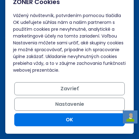
ZONER Cookies
Akceptujeme platby kartou, Google/Apple Pay,
bankovým prevodom a kreditom.
Vážený návštevník, potvrdením pomocou tlačidla
OK udeľujete súhlas nám a našim partnerom s
použitím cookies pre nevyhnutné, analytické a
marketingové účely na tomto zariadení. Voľbou
Nastavenia môžete sami určiť, aké skupiny cookies
je možné spracovávať, prípadne ich spracovanie
úplne zakázať. Ukladanie nevyhnutných cookies
prebieha vždy, a to v záujme zachovania funkčnosti
webovej prezentácie.
Zavrieť
Nastavenie
OK