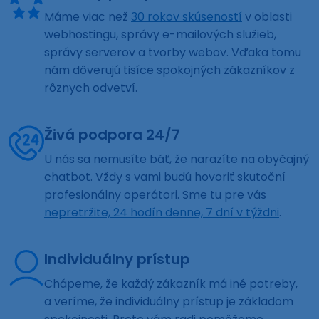
Máme viac než
30 rokov skúseností
v oblasti
webhostingu, správy e-mailových služieb,
správy serverov a tvorby webov. Vďaka tomu
nám dôverujú tisíce spokojných zákazníkov z
rôznych odvetví.
Živá podpora 24/7
U nás sa nemusíte báť, že narazíte na obyčajný
chatbot. Vždy s vami budú hovoriť skutoční
profesionálny operátori. Sme tu pre vás
nepretržite, 24 hodín denne, 7 dní v týždni
.
Individuálny prístup
Chápeme, že každý zákazník má iné potreby,
a veríme, že individuálny prístup je základom