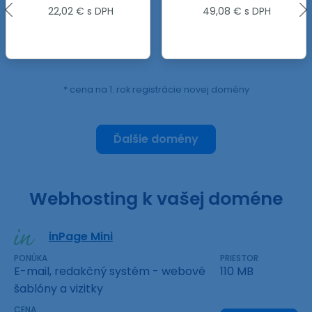
49,08 € s DPH
58,92 € s DPH
* cena na 1. rok registrácie novej domény
Ďalšie domény
Webhosting k vašej doméne
inPage Mini
PONÚKA
PRIESTOR
E-mail, redakčný systém - webové
110 MB
šablóny a vizitky
CENA