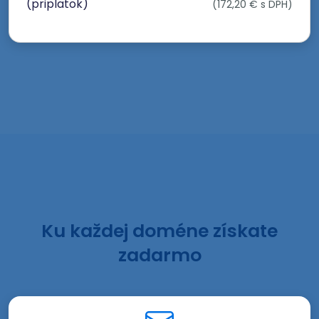
(priplatok)
(172,20 € s DPH)
Ku každej doméne získate
zadarmo