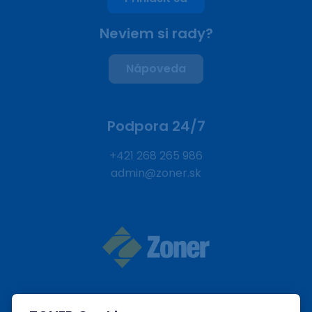
Neviem si rady?
Nápoveda
Podpora 24/7
+421 268 265 986
admin@zoner.sk