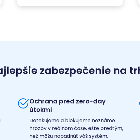
ajlepšie zabezpečenie na tr
Ochrana pred zero-day
útokmi
a
Detekujeme a blokujeme neznáme
hrozby v reálnom čase, ešte predtým,
než môžu napadnúť váš systém.