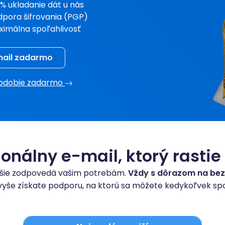
% ukladanie dát u nás
pora šifrovania (PGP)
ximálna spoľahlivosť
mail zadarmo
 obdobie zadarmo
ionálny e-mail, ktorý rastie
lepšie zodpovedá vašim potrebám.
Vždy s dôrazom na bezp
yše získate podporu, na ktorú sa môžete kedykoľvek sp