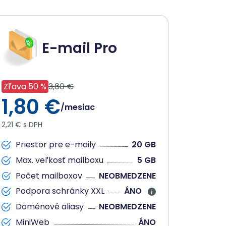
E-mail Pro
Zľava 50 %
3,60 €
1,80 €
/mesiac
2,21 € s DPH
Priestor pre e-maily
20 GB
Max. veľkosť mailboxu
5 GB
Počet mailboxov
NEOBMEDZENE
Podpora schránky XXL
ÁNO
Doménové aliasy
NEOBMEDZENE
MiniWeb
ÁNO