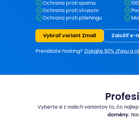
Ochrana proti spamu
100
Ochrana proti vírusom
Pod
Ochrana proti phishingu
Ma
Vybrať variant Zmail
Založiť e-
Prenášate hosting?
Získajte 50% zľavu a
Profes
Vyberte si z našich variantov to, čo naj
domény.
Nav