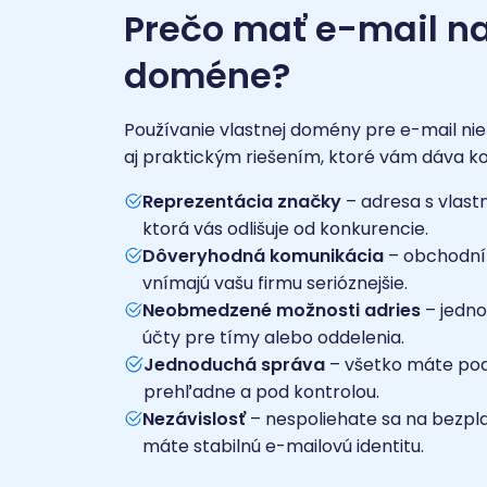
Prečo mať e-mail na
doméne?
Používanie vlastnej domény pre e-mail nie 
aj praktickým riešením, ktoré vám dáva kont
Reprezentácia značky
– adresa s vlastn
ktorá vás odlišuje od konkurencie.
Dôveryhodná komunikácia
– obchodní 
vnímajú vašu firmu serióznejšie.
Neobmedzené možnosti adries
– jedno
účty pre tímy alebo oddelenia.
Jednoduchá správa
– všetko máte po
prehľadne a pod kontrolou.
Nezávislosť
– nespoliehate sa na bezpl
máte stabilnú e-mailovú identitu.