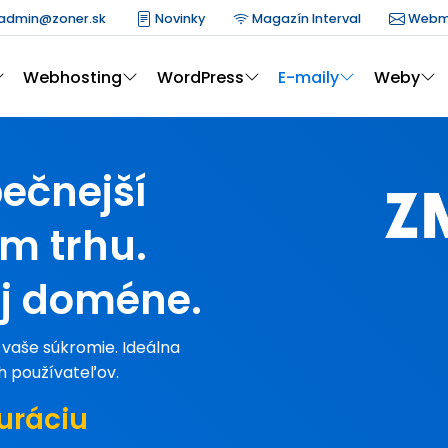
admin@zoner.sk
Novinky
Magazín Interval
Webm
Webhosting
WordPress
E-maily
Weby
ečnejší
m trhu.
ej doméne.
i vaše súkromie. Ideálna
h používateľov.
uráciu