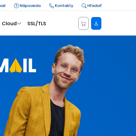
ail
Nápoveda
Kontakty
Hľadať
Administrácia
Cloud
SSL/TLS