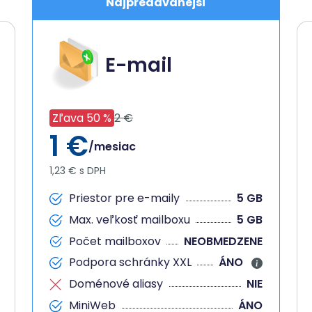
Najpredávanejší
E-mail
Zľava 50 %
2 €
1 €
/mesiac
1,23 € s DPH
Priestor pre e-maily
5 GB
Max. veľkosť mailboxu
5 GB
Počet mailboxov
NEOBMEDZENE
Podpora schránky XXL
ÁNO
Doménové aliasy
NIE
MiniWeb
ÁNO