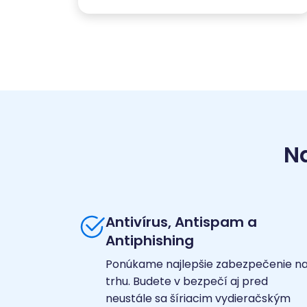
N
Antivírus, Antispam a
Antiphishing
Ponúkame najlepšie zabezpečenie n
trhu. Budete v bezpečí aj pred
neustále sa šíriacim vydieračským