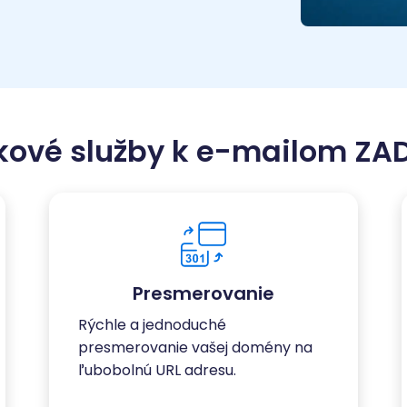
kové služby k e-mailom Z
Presmerovanie
Rýchle a jednoduché
presmerovanie vašej domény na
ľubobolnú URL adresu.