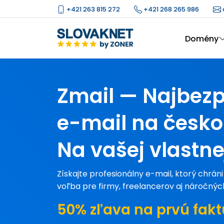
+421 263 815 272
+421 268 265 986
Domény
Zmail — Najbezp
e-mail
na česko
Na vašej vlastn
Získajte profesionálny e-mail, ktorý chrán
voľba pre firmy, freelancerov aj náročnýc
50% zľava na prvú fakt