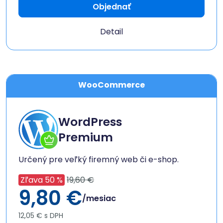
Objednať
Detail
WooCommerce
WordPress
Premium
Určený pre veľký firemný web či e-shop.
Zľava 50 %
19,60 €
9,80 €
/mesiac
12,05 € s DPH