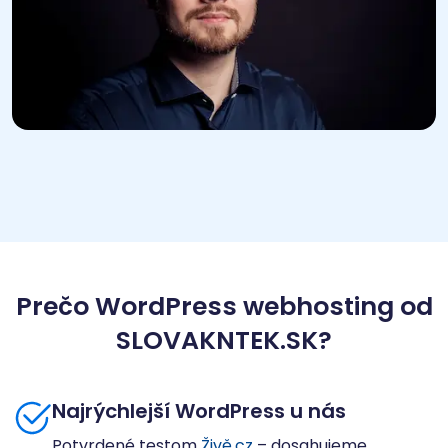
Prečo WordPress webhosting od
SLOVAKNTEK.SK?
Najrýchlejší WordPress u nás
Potvrdené testom
Živě.cz
– dosahujeme