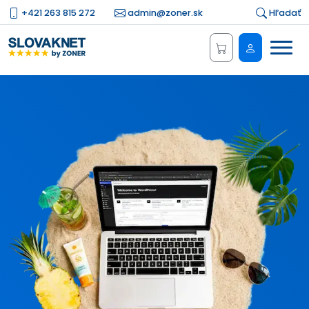
+421 263 815 272
admin@zoner.sk
Hľadať
Menu
Administrá