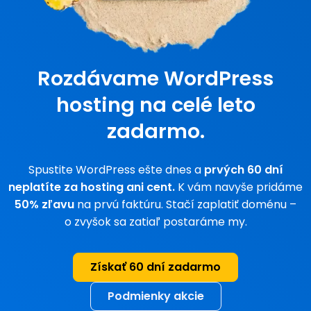
Rozdávame WordPress
hosting na celé leto
zadarmo.
Spustite WordPress ešte dnes a
prvých 60 dní
neplatíte za hosting ani cent.
K vám navyše pridáme
50% zľavu
na prvú faktúru. Stačí zaplatiť doménu –
o zvyšok sa zatiaľ postaráme my.
Získať 60 dní zadarmo
Podmienky akcie