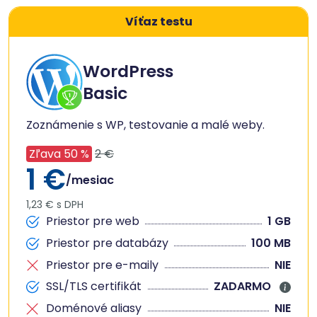
Víťaz testu
WordPress
Basic
Zoznámenie s WP, testovanie a malé weby.
Zľava 50 %
2 €
1 €
/mesiac
1,23 € s DPH
Priestor pre web
1 GB
Priestor pre databázy
100 MB
Priestor pre e-maily
NIE
SSL/TLS certifikát
ZADARMO
Doménové aliasy
NIE