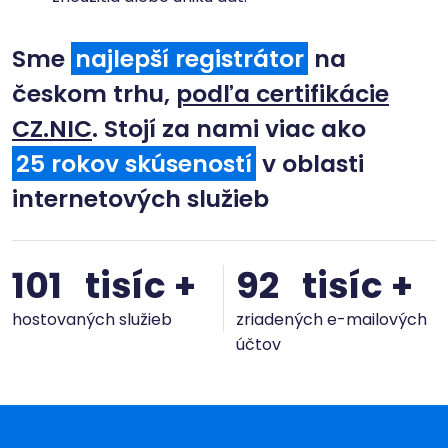
Sme
najlepší registrátor
na
českom trhu,
podľa certifikácie
CZ.NIC
. Stojí za nami viac ako
30
rokov skúseností
v oblasti
internetových služieb
120
tisíc +
110
tisíc +
hostovaných služieb
zriadených e-mailových
účtov