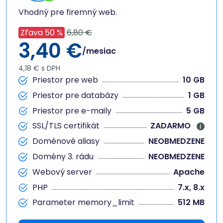
Vhodný pre firemný web.
Zľava 50 %
6,80 €
3,40 €
/mesiac
4,18 € s DPH
Priestor pre web
10 GB
Priestor pre databázy
1 GB
Priestor pre e-maily
5 GB
SSL/TLS certifikát
ZADARMO
Doménové aliasy
NEOBMEDZENE
Domény 3. rádu
NEOBMEDZENE
Webový server
Apache
PHP
7.x, 8.x
Parameter memory_limit
512 MB