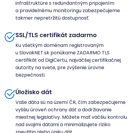
infraštruktúre s redundantným pripojením
a pravidelnému monitoringu zabezpečujeme
takmer nepretržitú dostupnosť.
SSL/TLS certifikát zadarmo
Ku všetkým doménam registrovaným
u SlovakNET.sk ponúkame ZADARMO TLS
certifikát od DigiCertu, najväčšej certifikačnej
autority na svete, pre zvýšenie úrovne
bezpečnosti.
Úložisko dát
Vaše dáta sú na území ČR, čím zabezpečujeme
vyššiu úroveň ochrany dát a dodržiavanie
miestnej legislatívy. Môžete mať väčšiu kontrolu
nad svojimi dátami a minimalizujete riziko
zneužitia alebo úniku dát.