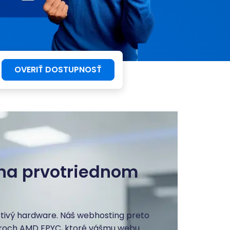
OVERIŤ DOSTUPNOSŤ
na prvotriednom
ctivý hardware. Náš webhosting preto
oroch AMD EPYC, ktoré vášmu webu