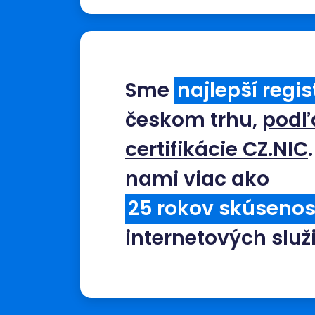
Sme
najlepší regis
českom trhu,
podľ
certifikácie CZ.NIC
nami viac ako
30
rokov skúsenos
internetových služ