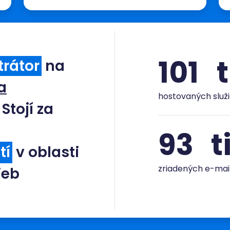
120
t
trátor
na
a
hostovaných služ
. Stojí za
110
t
tí
v oblasti
zriadených e-mai
ieb