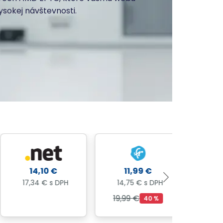
vysokej návštevnosti.
14,10 €
11,99 €
18,9
17,34 € s DPH
14,75 € s DPH
23,36 
19,99 €
21,99 €
40 %