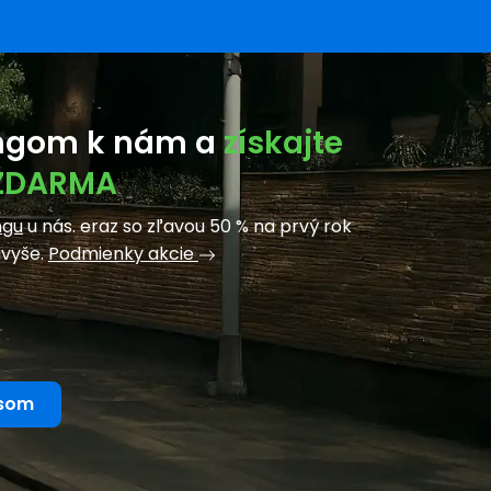
tingom k nám a
získajte
 ZDARMA
ngu
u nás. eraz so zľavou 50 % na prvý rok
avyše.
Podmienky akcie
usom