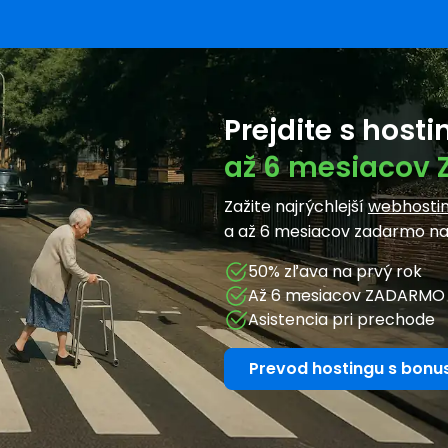
Prejdite s hos
až 6 mesiacov
Zažite najrýchlejší
webhosti
a až 6 mesiacov zadarmo n
50% zľava na prvý rok
Až 6 mesiacov ZADARMO
Asistencia pri prechode
Prevod hostingu s bon