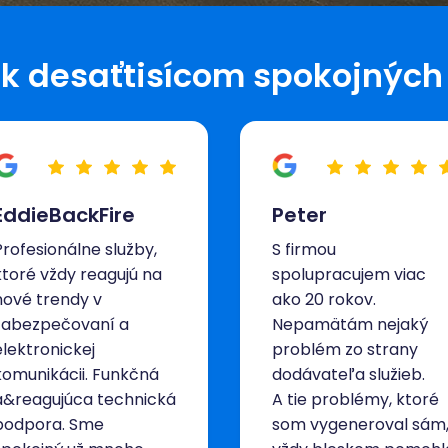
a k desaťtisícom spokojných
EddieBackFire
Peter
Profesionálne služby,
S firmou
ktoré vždy reagujú na
spolupracujem viac
nové trendy v
ako 20 rokov.
zabezpečovaní a
Nepamätám nejaký
elektronickej
problém zo strany
komunikácii. Funkčná
dodávateľa služieb.
a&reagujúca technická
A tie problémy, ktoré
podpora. Sme
som vygeneroval sám