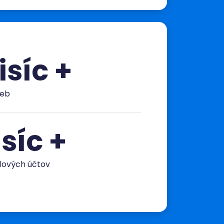
isíc +
ieb
isíc +
lových účtov