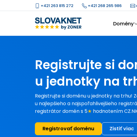
+421 263 815 272
+421 268 265 986
Domény
Registrujte si 
u jednotky na tr
Registrujte si doménu u jednotky na trhu! 
u najlepšieho a najspoľahlivejšieho registr
registrátor domén s 5
★
hodnotením CZ.NI
Registrovať doménu
Zistiť viac