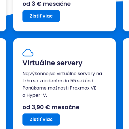
od 3 € mesačne
Zistiť viac
Virtuálne servery
Najvýkonnejšie virtuálne servery na
trhu so zriadením do 55 sekúnd.
Ponúkame možnosti Proxmox VE
a Hyper-V.
od 3,90 € mesačne
Zistiť viac