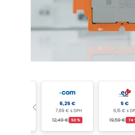
99 €
6,25 €
5 €
 € s DPH
7,69 € s DPH
6,15 € s DPH
 €
12,49 €
19,59 €
60 %
50 %
74 %