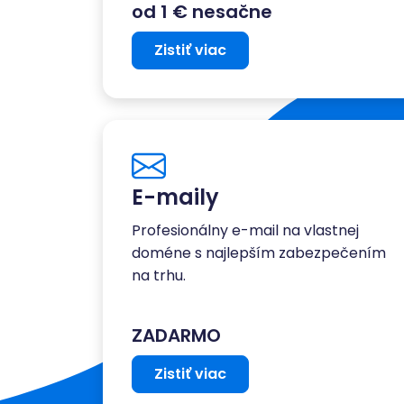
od 1 € nesačne
Zistiť viac
E-maily
Profesionálny e-mail na vlastnej
doméne s najlepším zabezpečením
na trhu.
ZADARMO
Zistiť viac