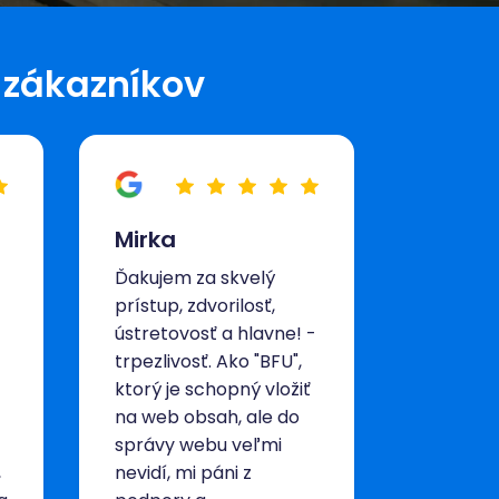
 zákazníkov
Mirka
Ďakujem za skvelý
prístup, zdvorilosť,
ústretovosť a hlavne! -
trpezlivosť. Ako "BFU",
ktorý je schopný vložiť
na web obsah, ale do
správy webu veľmi
,
nevidí, mi páni z