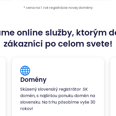
* cena na 1. rok registrácie novej domény
me online služby, ktorým d
zákazníci po celom svete!
Domény
Skúsený slovenský registrátor .SK
domén, s najširšou ponuku domén na
slovensku. Na trhu pôsobíme vyše 30
rokov!