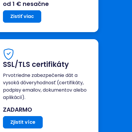
od 1 € nesačne
Zistiť viac
SSL/TLS certifikáty
Prvotriedne zabezpečenie dát a
vysoká dôveryhodnosť (certifikáty,
podpisy emailov, dokumentov alebo
aplikácií).
ZADARMO
Zjistit více