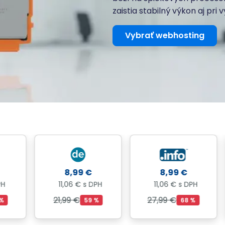
zaistia stabilný výkon aj pri 
Vybrať webhosting
8,99 €
8,99 €
11,06 € s DPH
11,06 € s DPH
21,99 €
27,99 €
59 %
68 %