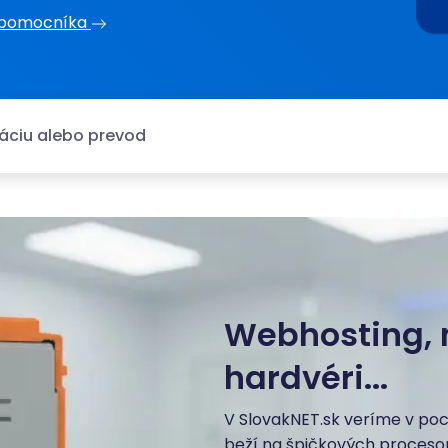
 pomocníka
Webhosting, 
hardvéri...
V SlovakNET.sk veríme v po
beží na špičkových proces