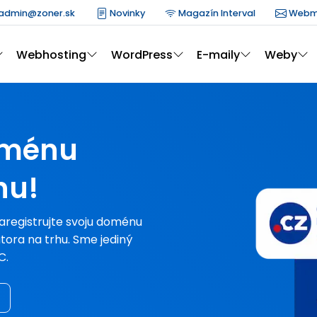
admin@zoner.sk
Novinky
Magazín Interval
Webm
Webhosting
WordPress
E-maily
Weby
doménu
hu!
Zaregistrujte svoju doménu
átora na trhu. Sme jediný
C.