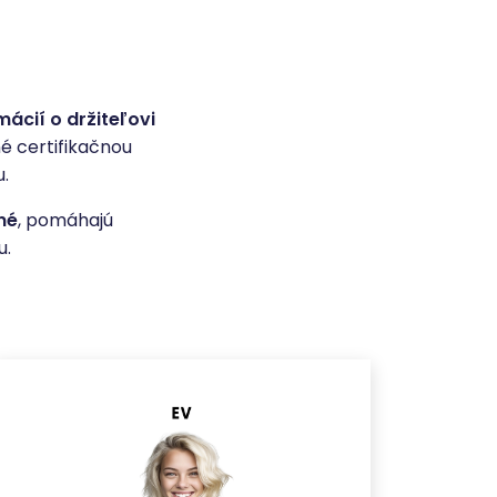
mácií o držiteľovi
né certifikačnou
u.
né
, pomáhajú
u.