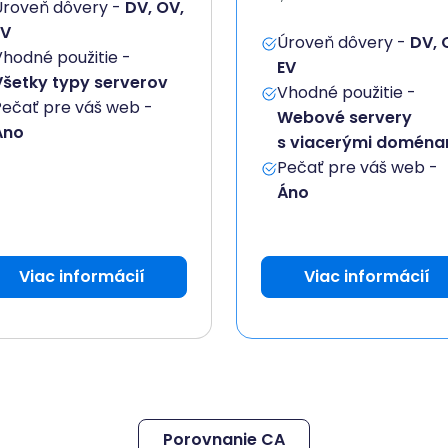
Úroveň dôvery -
DV, OV,
EV
Úroveň dôvery -
DV, 
Vhodné použitie -
EV
Všetky typy serverov
Vhodné použitie -
Pečať pre váš web -
Webové servery
Áno
s viacerými doména
Pečať pre váš web -
Áno
Viac informácií
Viac informácií
Porovnanie CA