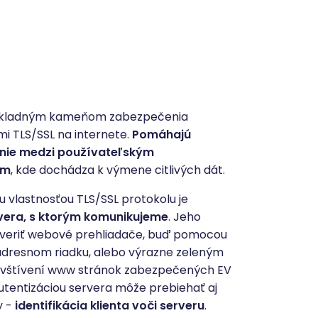
ú základným kameňom zabezpečenia
i TLS/SSL na internete.
Pomáhajú
enie medzi používateľským
om
, kde dochádza k výmene citlivých dát.
u vlastnosťou TLS/SSL protokolu je
rvera, s ktorým komunikujeme
. Jeho
veriť webové prehliadače, buď pomocou
 adresnom riadku, alebo výrazne zeleným
avštívení www stránok zabezpečených EV
autentizáciou servera môže prebiehať aj
y -
identifikácia klienta voči serveru
.