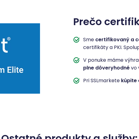
Prečo certif
Sme
certifikovaný a 
certifikáty a PKI. Spolu
V ponuke máme výhradne
plne dôveryhodné
vo 
Pri SSLmarkete
kúpite 
Ostatné produkty a služby: