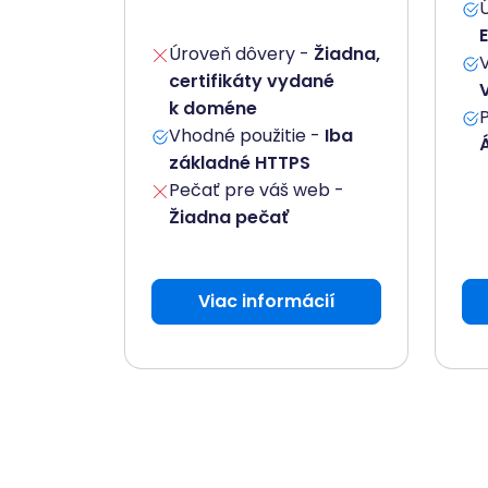
Úroveň dôvery -
Žiadna,
certifikáty vydané
k doméne
Vhodné použitie -
Iba
základné HTTPS
Pečať pre váš web -
Žiadna pečať
Viac informácií