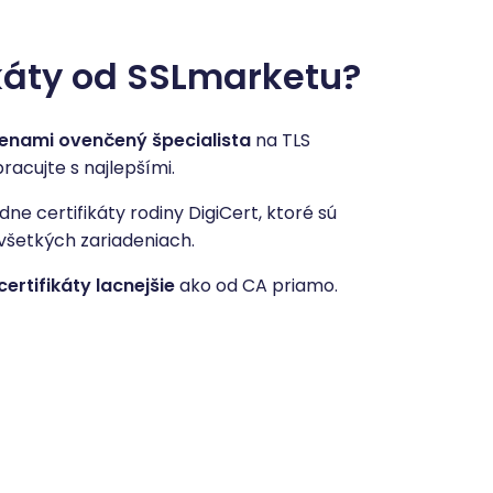
ikáty od SSLmarketu?
cenami ovenčený špecialista
na TLS
pracujte s najlepšími.
 certifikáty rodiny DigiCert, ktoré sú
všetkých zariadeniach.
certifikáty lacnejšie
ako od CA priamo.