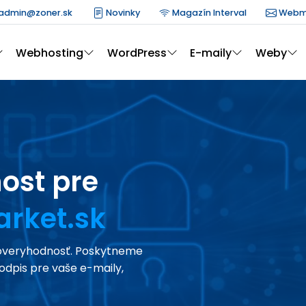
admin@zoner.sk
Novinky
Magazín Interval
Webm
Webhosting
WordPress
E-maily
Weby
ost pre
rket.sk
ôveryhodnosť. Poskytneme
odpis pre vaše e-maily,