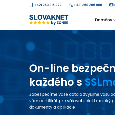
+421 263 815 272
+421 268 265 986
Domény
On-line bezpečn
každého s
SSLma
Zabezpečíme vaše dáta a zvýšime vašu d
vám certifikát pre váš web, elektronický p
dokumenty a aplikácie