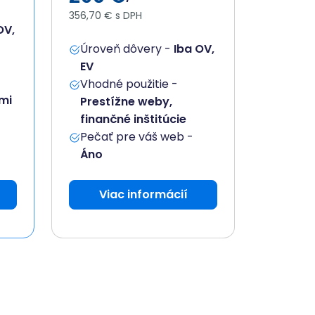
356,70 € s DPH
OV,
Úroveň dôvery -
Iba OV,
EV
Vhodné použitie -
mi
Prestížne weby,
finančné inštitúcie
Pečať pre váš web -
Áno
Viac informácií