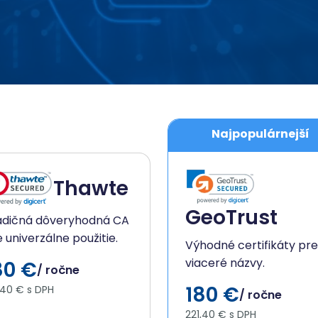
Najpopulárnejší
Thawte
GeoTrust
adičná dôveryhodná CA
 univerzálne použitie.
Výhodné certifikáty pre
viaceré názvy.
80 €
/ ročne
180 €
,40 € s DPH
/ ročne
221,40 € s DPH