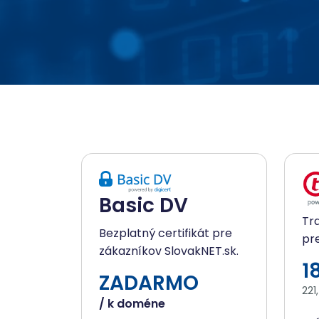
Basic DV
Tr
Bezplatný certifikát pre
pre
zákazníkov SlovakNET.sk.
1
ZADARMO
221
/ k doméne