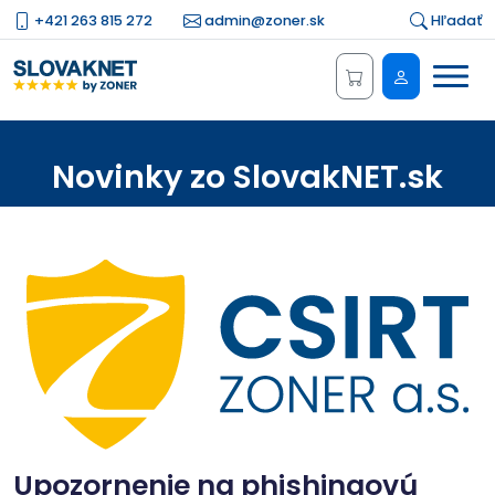
+421 263 815 272
admin@zoner.sk
Hľadať
Menu
Administrá
Novinky zo SlovakNET.sk
Upozornenie na phishingovú