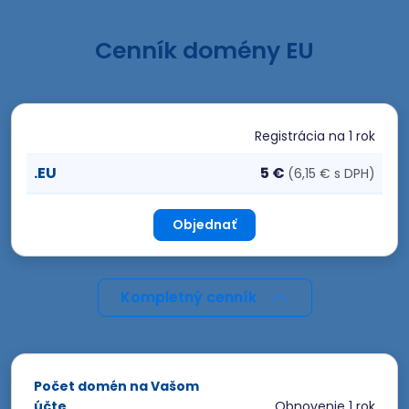
Cenník domény EU
Registrácia
na 1 rok
.EU
5 €
(6,15 € s DPH)
Objednať
Kompletný cenník
Počet domén na Vašom
účte
Obnovenie
1 rok