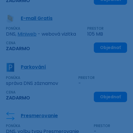
ZADARMO
E-mail Gratis
PONÚKA
PRIESTOR
DNS,
Miniweb
- webová vizitka
105 MB
CENA
Objednať
ZADARMO
Parkování
PONÚKA
PRIESTOR
správa DNS záznamov
-
CENA
Objednať
ZADARMO
Presmerovanie
PONÚKA
PRIESTOR
DNS, volbu typu Presmerovanie
-