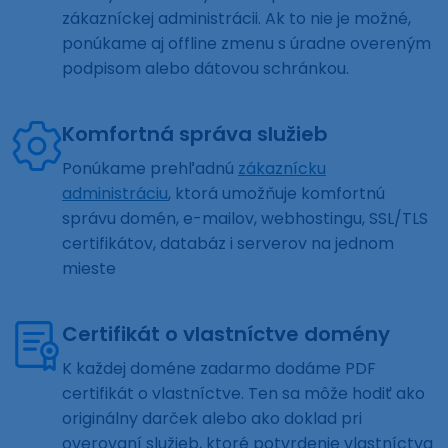
zákazníckej administrácii. Ak to nie je možné,
ponúkame aj offline zmenu s úradne overeným
podpisom alebo dátovou schránkou.
Komfortná správa služieb
Ponúkame prehľadnú
zákaznícku
administráciu
, ktorá umožňuje komfortnú
správu domén, e-mailov, webhostingu, SSL/TLS
certifikátov, databáz i serverov na jednom
mieste
Certifikát o vlastníctve domény
K každej doméne zadarmo dodáme PDF
certifikát o vlastníctve. Ten sa môže hodiť ako
originálny darček alebo ako doklad pri
overovaní služieb, ktoré potvrdenie vlastníctva