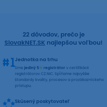
22 dôvodov, prečo je
SlovakNET.SK
najlepšou voľbou!
Jednotka na trhu
Sme
jediný 5
★
registrátor
v certifikácii
registrátorov CZ.NIC. Spĺňame najvyššie
štandardy kvality, procesov a prozákazníckeho
prístupu.
Skúsený poskytovateľ