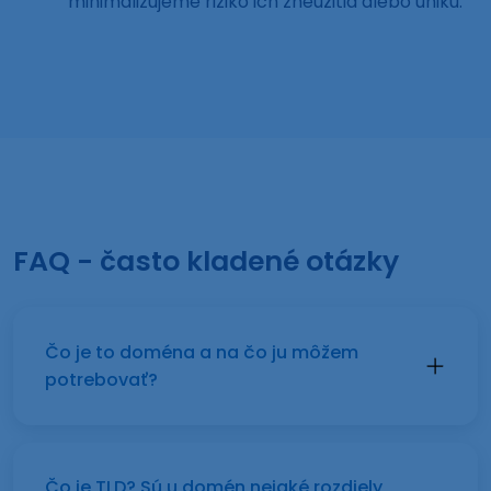
minimalizujeme riziko ich zneužitia alebo úniku.
FAQ - často kladené otázky
Čo je to doména a na čo ju môžem
potrebovať?
Čo je TLD? Sú u domén nejaké rozdiely