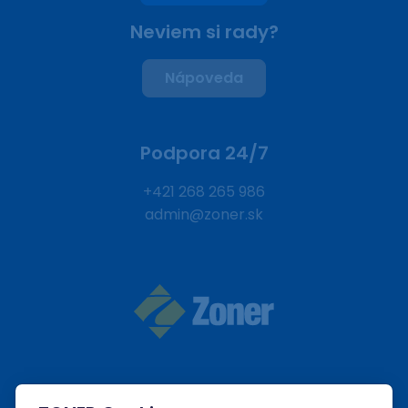
Neviem si rady?
Nápoveda
Podpora 24/7
+421 268 265 986
admin@zoner.sk