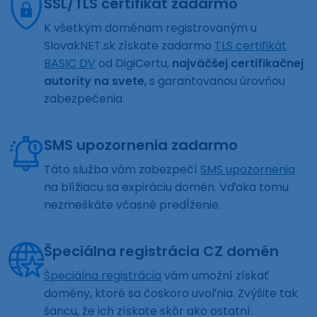
SSL/TLS certifikát zadarmo
K všetkým doménam registrovaným u
SlovakNET.sk získate zadarmo
TLS certifikát
BASIC DV
od DigiCertu,
najväčšej certifikačnej
autority na svete
, s garantovanou úrovňou
zabezpečenia.
SMS upozornenia zadarmo
Táto služba vám zabezpečí
SMS upozornenia
na blížiacu sa expiráciu domén. Vďaka tomu
nezmeškáte včasné predĺženie.
Špeciálna registrácia CZ domén
Špeciálna registrácia
vám umožní získať
domény, ktoré sa čoskoro uvoľnia. Zvýšite tak
šancu, že ich získate skôr ako ostatní.