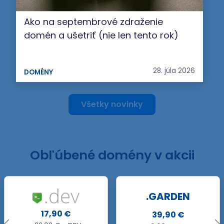
Ako na septembrové zdraženie
domén a ušetriť (nie len tento rok)
28. júla 2026
DOMÉNY
Všetky novinky
Obľúbené domény v akcii
.GARDEN
€
33,90 
39,90 €