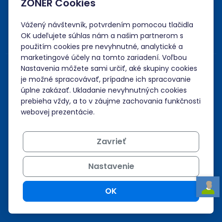
Akceptujeme platby kartou, Google/Apple Pay,
ZONER Cookies
bankovým prevodom a kreditom.
Vážený návštevník, potvrdením pomocou tlačidla
OK udeľujete súhlas nám a našim partnerom s
použitím cookies pre nevyhnutné, analytické a
marketingové účely na tomto zariadení. Voľbou
Nastavenia môžete sami určiť, aké skupiny cookies
je možné spracovávať, prípadne ich spracovanie
úplne zakázať. Ukladanie nevyhnutných cookies
prebieha vždy, a to v záujme zachovania funkčnosti
webovej prezentácie.
Zavrieť
Nastavenie
OK