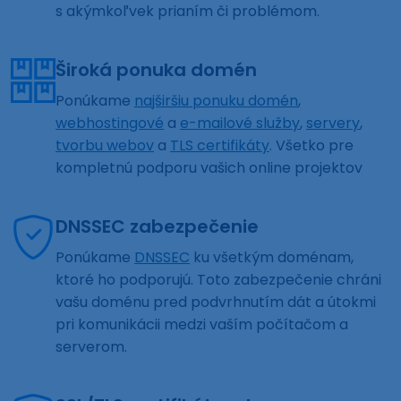
s akýmkoľvek prianím či problémom.
Široká ponuka domén
Ponúkame
najširšiu ponuku domén
,
webhostingové
a
e-mailové služby
,
servery
,
tvorbu webov
a
TLS certifikáty
. Všetko pre
kompletnú podporu vašich online projektov
DNSSEC zabezpečenie
Ponúkame
DNSSEC
ku všetkým doménam,
ktoré ho podporujú. Toto zabezpečenie chráni
vašu doménu pred podvrhnutím dát a útokmi
pri komunikácii medzi vaším počítačom a
serverom.