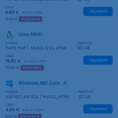
CENA
Objednať
6,60 €
8,12 € s DPH
13,20 €
SLEVA 50 %
Linux PROFI
PONÚKA
PRIESTOR
PHP8, PHP7, MySQL 8.0.x, HTML
110 GB
CENA
Objednať
19,80 €
24,35 € s DPH
39,60 €
SLEVA 50 %
Windows .NET Core
PONÚKA
PRIESTOR
ASP.NET, MS SQL / MySQL, HTML
32 GB
CENA
Objednať
4,60 €
5,66 € s DPH
9,20 €
SLEVA 50 %