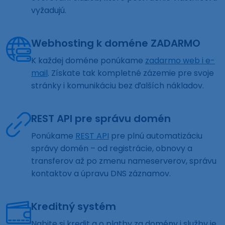
vyžadujú.
Webhosting k doméne ZADARMO
K každej doméne ponúkame
zadarmo web i e-
mail
. Získate tak kompletné zázemie pre svoje
stránky i komunikáciu bez ďalších nákladov.
REST API pre správu domén
Ponúkame
REST API
pre plnú automatizáciu
správy domén – od registrácie, obnovy a
transferov až po zmenu nameserverov, správu
kontaktov a úpravu DNS záznamov.
Kreditný systém
Nabite si kredit a o platby za domény i služby je