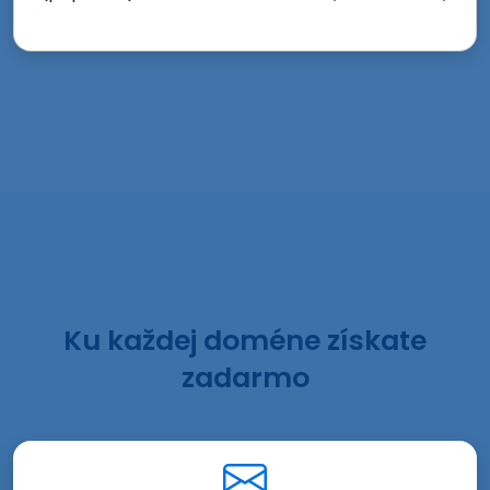
Ku každej doméne získate
zadarmo