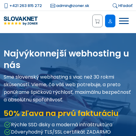
+421 263 815 272
admin@zoner.sk
Hľadať
Menu
Administrá
Najvýkonnejší webhosting u
nás
Sme slovenský webhosting s viac než 30 rokmi
skúseností. Vieme, čo váš web potrebuje, a preto
ponúkame špičkovú rýchlosť, maximálnu bezpečnosť
a absolútnu spoľahlivosť.
50% zľava na prvú fakturáciu
Rýchle SSD disky a moderná infraštruktúra
Dôveryhodný TLS/SSL certifikát ZADARMO