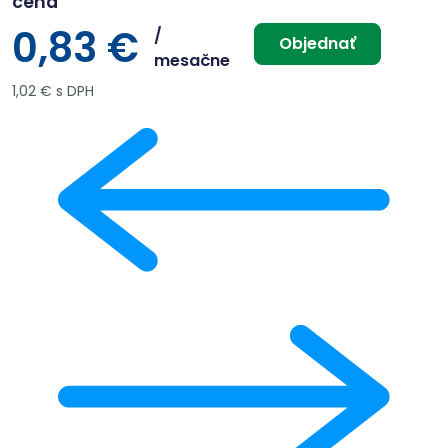
cena
0,83 €
/
Objednať
mesačne
1,02 € s DPH