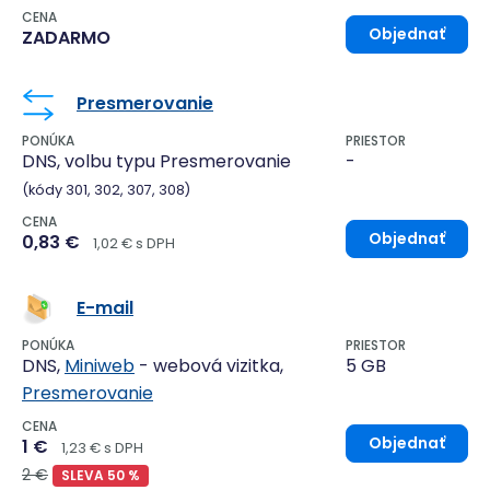
CENA
Objednať
ZADARMO
Presmerovanie
PONÚKA
PRIESTOR
DNS, volbu typu Presmerovanie
-
(kódy 301, 302, 307, 308)
CENA
Objednať
0,83 €
1,02 € s DPH
E-mail
PONÚKA
PRIESTOR
DNS,
Miniweb
- webová vizitka,
5 GB
Presmerovanie
CENA
Objednať
1 €
1,23 € s DPH
2 €
SLEVA 50 %