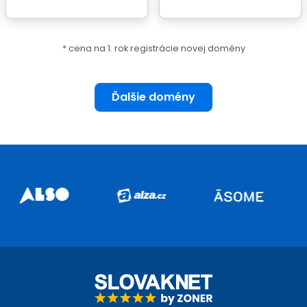
* cena na 1. rok registrácie novej domény
Ďalšie domény