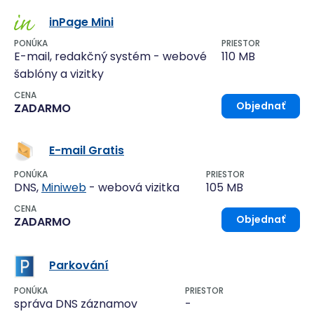
inPage Mini
PONÚKA
PRIESTOR
E-mail, redakčný systém - webové
110 MB
šablóny a vizitky
CENA
Objednať
ZADARMO
E-mail Gratis
PONÚKA
PRIESTOR
DNS,
Miniweb
- webová vizitka
105 MB
CENA
Objednať
ZADARMO
Parkování
PONÚKA
PRIESTOR
správa DNS záznamov
-