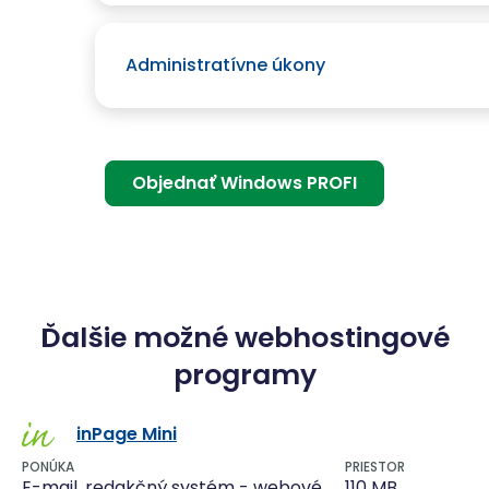
Administratívne úkony
Objednať Windows PROFI
Ďalšie možné webhostingové
programy
inPage Mini
PONÚKA
PRIESTOR
E-mail, redakčný systém - webové
110 MB