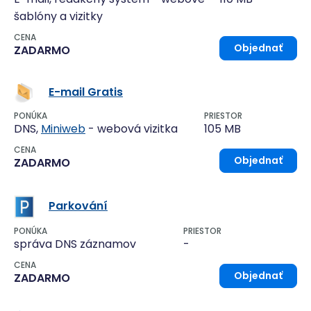
šablóny a vizitky
CENA
Objednať
ZADARMO
E-mail Gratis
PONÚKA
PRIESTOR
DNS,
Miniweb
- webová vizitka
105 MB
CENA
Objednať
ZADARMO
Parkování
PONÚKA
PRIESTOR
správa DNS záznamov
-
CENA
Objednať
ZADARMO