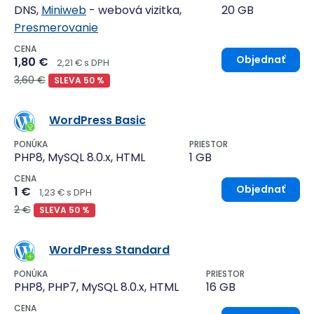
DNS,
Miniweb
- webová vizitka,
20 GB
Presmerovanie
CENA
Objednať
1,80 €
2,21 € s DPH
3,60 €
SLEVA 50 %
WordPress Basic
PONÚKA
PRIESTOR
PHP8, MySQL 8.0.x, HTML
1 GB
CENA
Objednať
1 €
1,23 € s DPH
2 €
SLEVA 50 %
WordPress Standard
PONÚKA
PRIESTOR
PHP8, PHP7, MySQL 8.0.x, HTML
16 GB
CENA