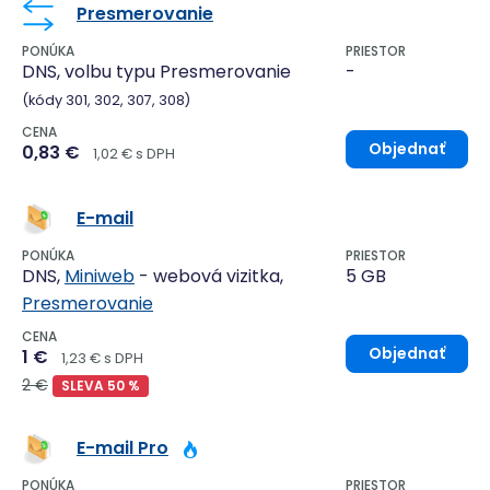
Presmerovanie
PONÚKA
PRIESTOR
DNS, volbu typu Presmerovanie
-
(kódy 301, 302, 307, 308)
CENA
Objednať
0,83 €
1,02 € s DPH
E-mail
PONÚKA
PRIESTOR
DNS,
Miniweb
- webová vizitka,
5 GB
Presmerovanie
CENA
Objednať
1 €
1,23 € s DPH
2 €
SLEVA 50 %
E-mail Pro
PONÚKA
PRIESTOR