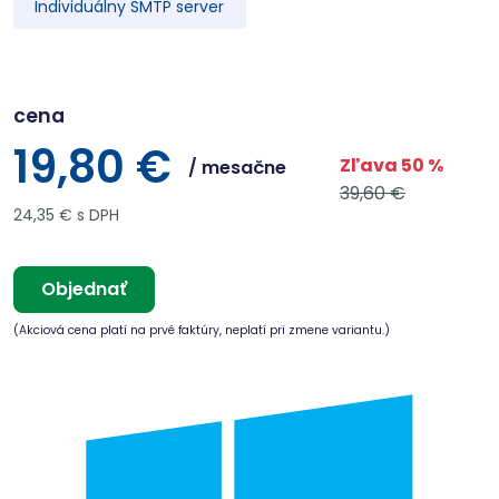
Individuálny SMTP server
cena
19,80 €
Zľava 50 %
/ mesačne
39,60 €
24,35 € s DPH
Objednať
(Akciová cena platí na prvé faktúry, neplatí pri zmene variantu.)