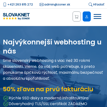
+421 263 815 272
admin@zoner.sk
Hľadať
Menu
Administrá
Najvýkonnejší webhosting u
nás
Sme slovenský webhosting s viac než 30 rokmi
skúseností. Vieme, čo váš web potrebuje, a preto
ponúkame špičkovú rýchlosť, maximálnu bezpečnosť
a absolútnu spoľahlivosť.
50% zľava na prvú fakturáciu
Rýchle SSD disky a moderná infraštruktúra
Dôveryhodný TLS/SSL certifikát ZADARMO