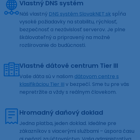
Vlastný DNS systém
Náš vlastný
DNS systém SlovakNET.sk
spĺňa
vysoké požiadavky na stabilitu, rýchlosť,
bezpečnosť a nezávislosť serverov. Je plne
škálovateľný a pripravený na možné
rozširovanie do budúcnosti.
Vlastné dátové centrum Tier III
Vaše dáta sú v našom
dátovom centre s
klasifikáciou Tier III
v bezpečí. Sme tu pre vás
nepretržite a vždy s reálnym človekom.
Hromadný daňový doklad
Jedna platba, jeden doklad. Ideálne pre
zákazníkov s viacerými službami – úspora času
aj peňazí za účtovníctvo. Vaša administratíva