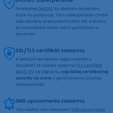
DNSSEC zabezpečenie
Ponúkame
DNSSEC
ku všetkým doménam,
ktoré ho podporujú. Toto zabezpečenie chráni
vašu doménu pred podvrhnutím dát a útokmi
pri komunikácii medzi vaším počítačom a
serverom.
SSL/TLS certifikát zadarmo
K všetkým doménam registrovaným u
SlovakNET.sk získate zadarmo
TLS certifikát
BASIC DV
od DigiCertu,
najväčšej certifikačnej
autority na svete
, s garantovanou úrovňou
zabezpečenia.
SMS upozornenia zadarmo
Táto služba vám zabezpečí
SMS upozornenia