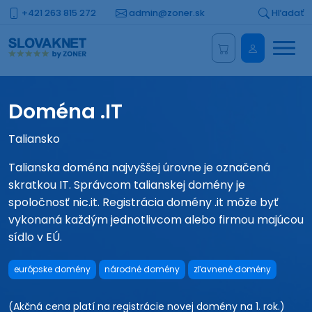
+421 263 815 272
admin@zoner.sk
Hľadať
Menu
Administrá
Doména .IT
Taliansko
Talianska doména najvyššej úrovne je označená
skratkou IT. Správcom talianskej domény je
spoločnosť nic.it. Registrácia domény .it môže byť
vykonaná každým jednotlivcom alebo firmou majúcou
sídlo v EÚ.
európske domény
národné domény
zľavnené domény
(Akčná cena platí na registrácie novej domény na 1. rok.)