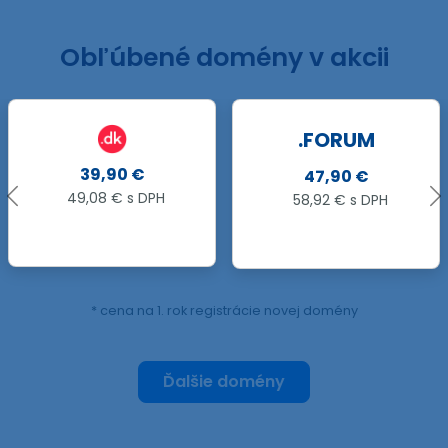
Obľúbené domény v akcii
.FORUM
17,49 €
47,90 €
21,51 € s DPH
58,92 € s DPH
* cena na 1. rok registrácie novej domény
Ďalšie domény