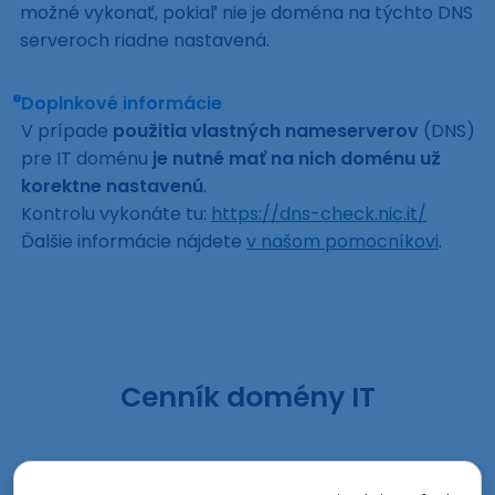
možné vykonať, pokiaľ nie je doména na týchto DNS
serveroch riadne nastavená.
Doplnkové informácie
V prípade
použitia vlastných nameserverov
(DNS)
pre IT doménu
je nutné mať na nich doménu už
korektne nastavenú
.
Kontrolu vykonáte tu:
https://dns-check.nic.it/
Ďalšie informácie nájdete
v našom pomocníkovi
.
Cenník domény IT