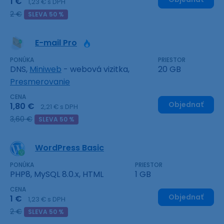
1 €
1,23 € s DPH
2 €
SLEVA 50 %
E-mail Pro
PONÚKA
PRIESTOR
DNS,
Miniweb
- webová vizitka,
20 GB
Presmerovanie
CENA
Objednať
1,80 €
2,21 € s DPH
3,60 €
SLEVA 50 %
WordPress Basic
PONÚKA
PRIESTOR
PHP8, MySQL 8.0.x, HTML
1 GB
CENA
Objednať
1 €
1,23 € s DPH
2 €
SLEVA 50 %