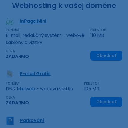
Webhosting k vašej doméne
inPage Mini
PONÚKA
PRIESTOR
E-mail, redakčný systém - webové
110 MB
šablóny a vizitky
CENA
Objednať
ZADARMO
E-mail Gratis
PONÚKA
PRIESTOR
DNS,
Miniweb
- webová vizitka
105 MB
CENA
Objednať
ZADARMO
Parkování