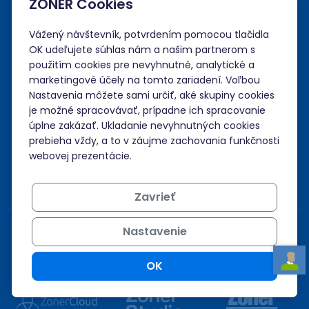
ZONER Cookies
Vážený návštevník, potvrdením pomocou tlačidla
OK udeľujete súhlas nám a našim partnerom s
použitím cookies pre nevyhnutné, analytické a
marketingové účely na tomto zariadení. Voľbou
Nastavenia môžete sami určiť, aké skupiny cookies
je možné spracovávať, prípadne ich spracovanie
úplne zakázať. Ukladanie nevyhnutných cookies
Akceptujeme platby kartou, Google/Apple Pay,
prebieha vždy, a to v záujme zachovania funkčnosti
bankovým prevodom a kreditom.
webovej prezentácie.
Zavrieť
Nastavenie
OK