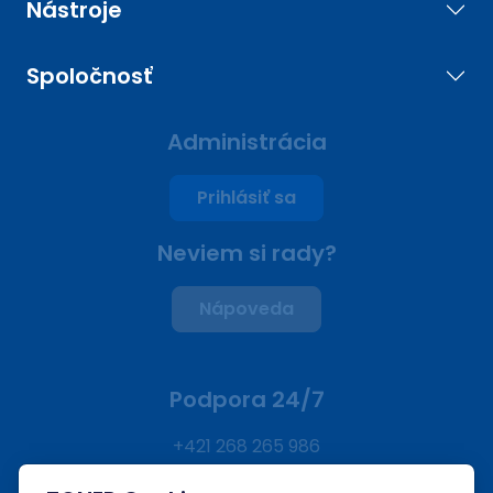
Nástroje
Spoločnosť
Administrácia
Prihlásiť sa
Neviem si rady?
Nápoveda
Podpora 24/7
+421 268 265 986
admin@zoner.sk