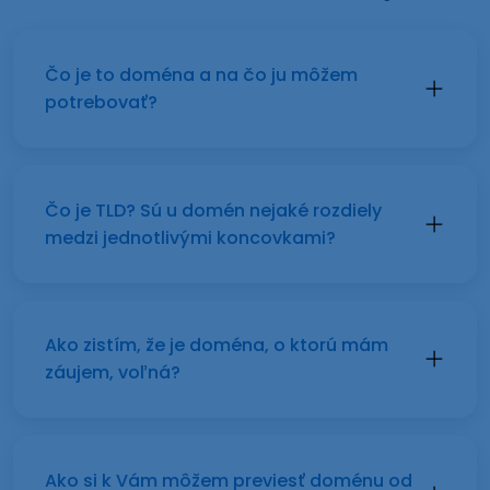
Čo je to doména a na čo ju môžem
potrebovať?
Čo je TLD? Sú u domén nejaké rozdiely
medzi jednotlivými koncovkami?
Ako zistím, že je doména, o ktorú mám
záujem, voľná?
Ako si k Vám môžem previesť doménu od