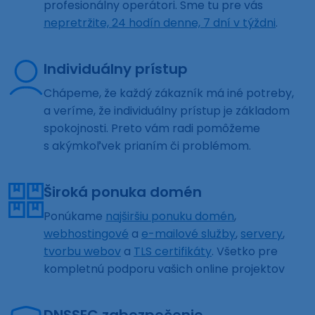
profesionálny operátori. Sme tu pre vás
nepretržite, 24 hodín denne, 7 dní v týždni
.
Individuálny prístup
Chápeme, že každý zákazník má iné potreby,
a veríme, že individuálny prístup je základom
spokojnosti. Preto vám radi pomôžeme
s akýmkoľvek prianím či problémom.
Široká ponuka domén
Ponúkame
najširšiu ponuku domén
,
webhostingové
a
e-mailové služby
,
servery
,
tvorbu webov
a
TLS certifikáty
. Všetko pre
kompletnú podporu vašich online projektov