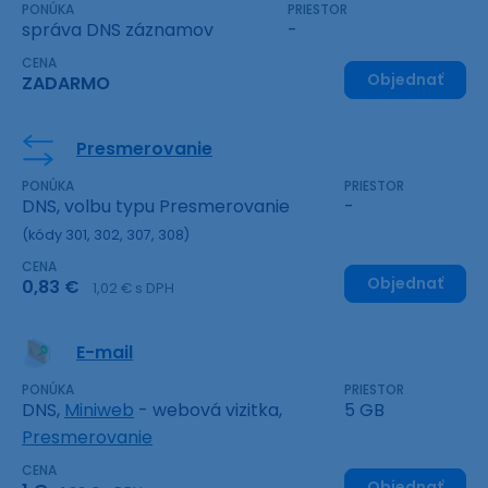
PONÚKA
PRIESTOR
správa DNS záznamov
-
CENA
Objednať
ZADARMO
Presmerovanie
PONÚKA
PRIESTOR
DNS, volbu typu Presmerovanie
-
(kódy 301, 302, 307, 308)
CENA
Objednať
0,83 €
1,02 € s DPH
E-mail
PONÚKA
PRIESTOR
DNS,
Miniweb
- webová vizitka,
5 GB
Presmerovanie
CENA
Objednať