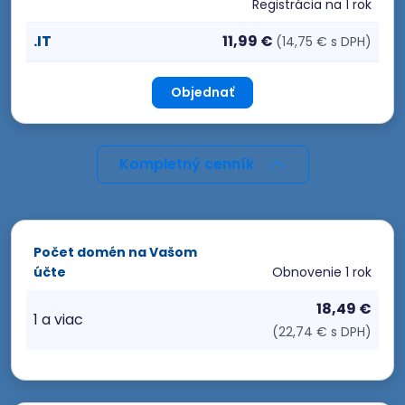
Registrácia
na 1 rok
.IT
11,99 €
(14,75 € s DPH)
Objednať
Kompletný cenník
Počet domén na Vašom
účte
Obnovenie
1 rok
18,49 €
1 a viac
(22,74 € s DPH)