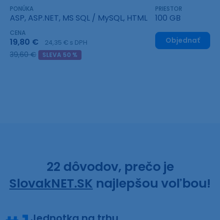
PONÚKA
PRIESTOR
ASP, ASP.NET, MS SQL / MySQL, HTML
100 GB
CENA
Objednať
19,80 €
24,35 € s DPH
39,60 €
SLEVA 50 %
22 dôvodov, prečo je
SlovakNET.SK
najlepšou voľbou!
Jednotka na trhu