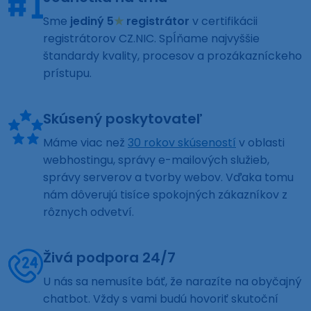
Sme
jediný 5
★
registrátor
v certifikácii
registrátorov CZ.NIC. Spĺňame najvyššie
štandardy kvality, procesov a prozákazníckeho
prístupu.
Skúsený poskytovateľ
Máme viac než
30 rokov skúseností
v oblasti
webhostingu, správy e-mailových služieb,
správy serverov a tvorby webov. Vďaka tomu
nám dôverujú tisíce spokojných zákazníkov z
rôznych odvetví.
Živá podpora 24/7
U nás sa nemusíte báť, že narazíte na obyčajný
chatbot. Vždy s vami budú hovoriť skutoční