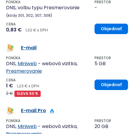
PONÚKA
PRIESTOR
DNS, volbu typu Presmerovanie
-
(kódy 301, 302, 307, 308)
CENA
Objednať
0,83 €
1,02 € s DPH
E-mail
PONÚKA
PRIESTOR
DNS,
Miniweb
- webová vizitka,
5 GB
Presmerovanie
CENA
Objednať
1 €
1,23 € s DPH
2 €
SLEVA 50 %
E-mail Pro
PONÚKA
PRIESTOR
DNS,
Miniweb
- webová vizitka,
20 GB
Presmerovanie