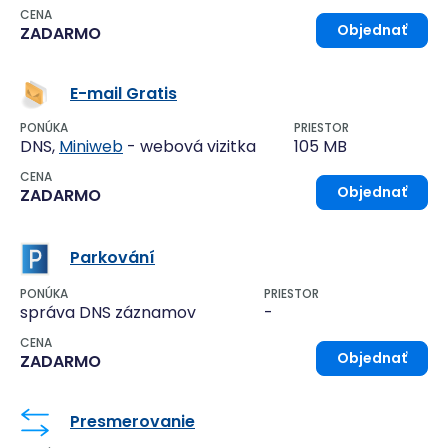
CENA
Objednať
ZADARMO
E-mail Gratis
PONÚKA
PRIESTOR
DNS,
Miniweb
- webová vizitka
105 MB
CENA
Objednať
ZADARMO
Parkování
PONÚKA
PRIESTOR
správa DNS záznamov
-
CENA
Objednať
ZADARMO
Presmerovanie