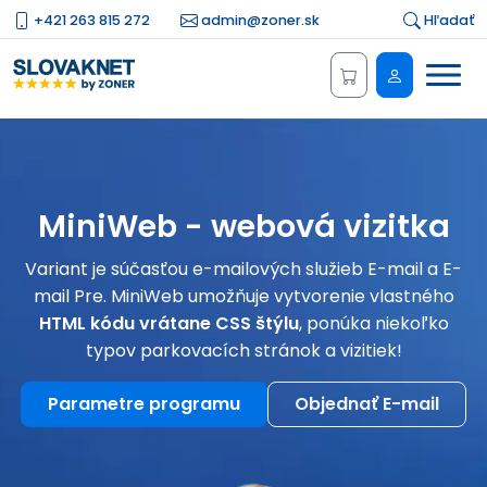
+421 263 815 272
admin@zoner.sk
Hľadať
Menu
Administrá
MiniWeb - webová vizitka
Variant je súčasťou e-mailových služieb E-mail a E-
mail Pre. MiniWeb umožňuje vytvorenie vlastného
HTML kódu vrátane CSS štýlu
, ponúka niekoľko
typov parkovacích stránok a vizitiek!
Parametre programu
Objednať E-mail