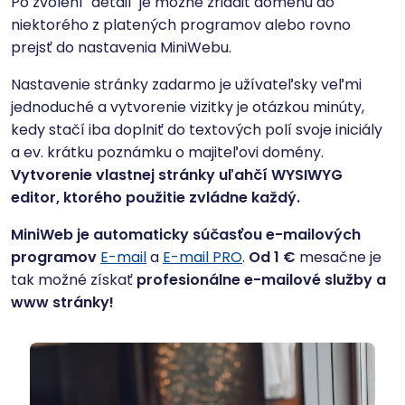
Po zvolení "detail" je možné zriadiť doménu do
niektorého z platených programov alebo rovno
prejsť do nastavenia MiniWebu.
Nastavenie stránky zadarmo je užívateľsky veľmi
jednoduché a vytvorenie vizitky je otázkou minúty,
kedy stačí iba doplniť do textových polí svoje iniciály
a ev. krátku poznámku o majiteľovi domény.
Vytvorenie vlastnej stránky uľahčí WYSIWYG
editor, ktorého použitie zvládne každý.
MiniWeb je automaticky súčasťou e-mailových
programov
E-mail
a
E-mail PRO
.
Od 1 €
mesačne je
tak možné získať
profesionálne e-mailové služby a
www stránky!