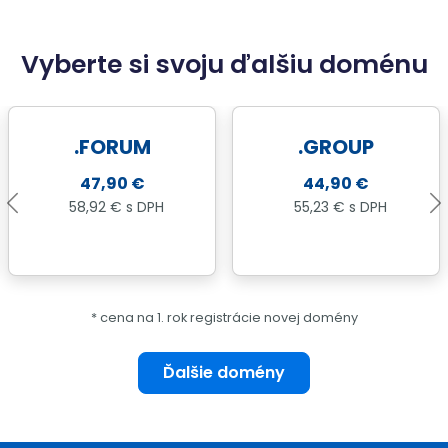
Vyberte si svoju ďalšiu doménu
.FORUM
.GROUP
47,90 €
44,90 €
58,92 € s DPH
55,23 € s DPH
* cena na 1. rok registrácie novej domény
Ďalšie domény