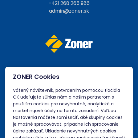
+421 268 265 986
admin@zoner.sk
ZONER Cookies
Akceptujeme platby kartou, Google/Apple Pay,
bankovým prevodom a kreditom.
Vážený návštevník, potvrdením pomocou tlačidla
OK udeľujete súhlas nám a našim partnerom s
použitím cookies pre nevyhnutné, analytické a
marketingové účely na tomto zariadení. Voľbou
Nastavenia môžete sami určiť, aké skupiny cookies
je možné spracovávať, prípadne ich spracovanie
úplne zakázať. Ukladanie nevyhnutných cookies
prebieha vždy, a to v záujme zachovania funkčnosti