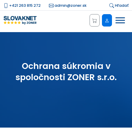
+421 263 815 272
admin@zoner.sk
Hľadať
Menu
Administrá
Ochrana súkromia v
spoločnosti ZONER s.r.o.