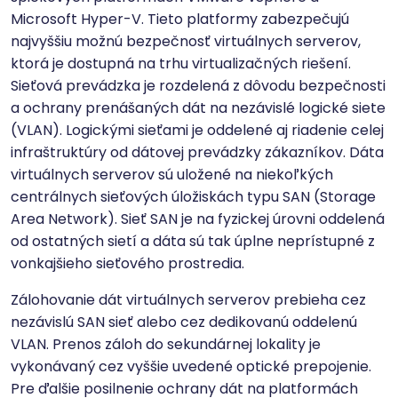
Microsoft Hyper-V. Tieto platformy zabezpečujú
najvyššiu možnú bezpečnosť virtuálnych serverov,
ktorá je dostupná na trhu virtualizačných riešení.
Sieťová prevádzka je rozdelená z dôvodu bezpečnosti
a ochrany prenášaných dát na nezávislé logické siete
(VLAN). Logickými sieťami je oddelené aj riadenie celej
infraštruktúry od dátovej prevádzky zákazníkov. Dáta
virtuálnych serverov sú uložené na niekoľkých
centrálnych sieťových úložiskách typu SAN (Storage
Area Network). Sieť SAN je na fyzickej úrovni oddelená
od ostatných sietí a dáta sú tak úplne neprístupné z
vonkajšieho sieťového prostredia.
Zálohovanie dát virtuálnych serverov prebieha cez
nezávislú SAN sieť alebo cez dedikovanú oddelenú
VLAN. Prenos záloh do sekundárnej lokality je
vykonávaný cez vyššie uvedené optické prepojenie.
Pre ďalšie posilnenie ochrany dát na platformách