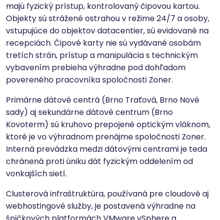
majú fyzický prístup, kontrolovaný čipovou kartou.
Objekty sú strážené ostrahou v režime 24/7 a osoby,
vstupujúce do objektov datacentier, sú evidované na
recepciách. Čipové karty nie sú vydávané osobám
tretích strán, prístup a manipulácia s technickým
vybavením prebieha výhradne pod dohľadom
povereného pracovníka spoločnosti Zoner.
Primárne dátové centrá (Brno Traťová, Brno Nové
sady) aj sekundárne dátové centrum (Brno
Kovoterm) sú kruhovo prepojené optickým vláknom,
ktoré je vo výhradnom prenájme spoločnosti Zoner.
Interná prevádzka medzi dátovými centrami je teda
chránená proti úniku dát fyzickým oddelením od
vonkajších sietí.
Clusterová infraštruktúra, používaná pre cloudové aj
webhostingové služby, je postavená výhradne na
špičkových platformách VMware vSphere a