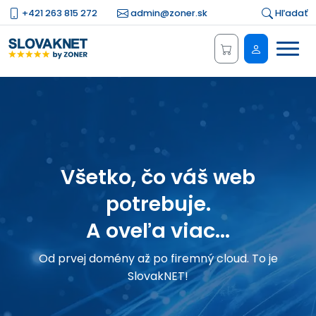
+421 263 815 272
admin@zoner.sk
Hľadať
Menu
Administrá
Všetko, čo váš web
potrebuje.
A oveľa viac...
Od prvej domény až po firemný cloud. To je
SlovakNET!