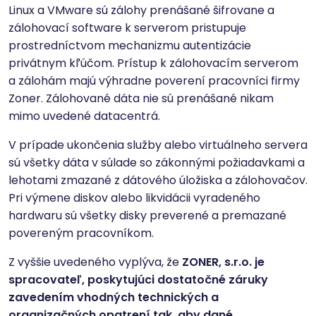
Linux a VMware sú zálohy prenášané šifrovane a
zálohovací software k serverom pristupuje
prostredníctvom mechanizmu autentizácie
privátnym kľúčom. Prístup k zálohovacím serverom
a zálohám majú výhradne poverení pracovníci firmy
Zoner. Zálohované dáta nie sú prenášané nikam
mimo uvedené datacentrá.
V prípade ukončenia služby alebo virtuálneho servera
sú všetky dáta v súlade so zákonnými požiadavkami a
lehotami zmazané z dátového úložiska a zálohovačov.
Pri výmene diskov alebo likvidácii vyradeného
hardwaru sú všetky disky preverené a premazané
povereným pracovníkom.
Z vyššie uvedeného vyplýva, že
ZONER, s.r.o. je
spracovateľ, poskytujúci dostatočné záruky
zavedením vhodných technických a
organizačných opatrení tak, aby dané