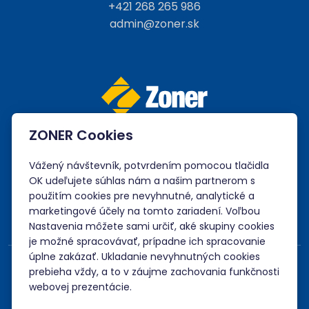
+421 268 265 986
admin@zoner.sk
ZONER Cookies
Vážený návštevník, potvrdením pomocou tlačidla
Akceptujeme platby kartou, Google/Apple Pay,
OK udeľujete súhlas nám a našim partnerom s
bankovým prevodom a kreditom.
použitím cookies pre nevyhnutné, analytické a
marketingové účely na tomto zariadení. Voľbou
Nastavenia môžete sami určiť, aké skupiny cookies
je možné spracovávať, prípadne ich spracovanie
úplne zakázať. Ukladanie nevyhnutných cookies
prebieha vždy, a to v záujme zachovania funkčnosti
webovej prezentácie.