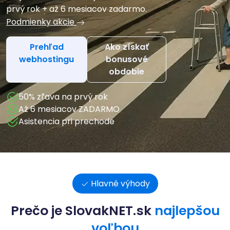
prvý rok + až 6 mesiacov zadarmo.
Podmienky akcie
Prehľad
Ako získať
webhostingu
bonusové
obdobie
50% zľava na prvý rok
Až 6 mesiacov ZADARMO
Asistencia pri prechode
Hlavné výhody
Prečo je SlovakNET.sk
najlepšou
voľbou