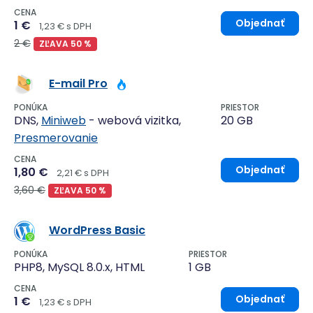
CENA
Objednať
1 €
1,23 € s DPH
2 €
ZĽAVA 50 %
E-mail Pro
PONÚKA
PRIESTOR
DNS,
Miniweb
- webová vizitka,
20 GB
Presmerovanie
CENA
Objednať
1,80 €
2,21 € s DPH
3,60 €
ZĽAVA 50 %
WordPress Basic
PONÚKA
PRIESTOR
PHP8, MySQL 8.0.x, HTML
1 GB
CENA
Objednať
1 €
1,23 € s DPH