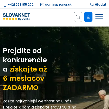
+421 263 815 272
admin@zoner.sk
Hľadať
Menu
Administrá
Prejdite od
konkurencie
a
získajte až
6 mesiacov
ZADARMO
Zažite najrýchlejší webhosting u nás.
Prejdite k nám a získajte zľavu 50 % na