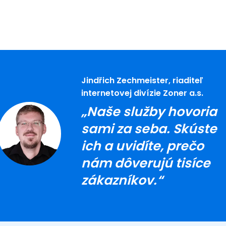
Jindřich Zechmeister, riaditeľ
internetovej divízie Zoner a.s.
„Naše služby hovoria
sami za seba. Skúste
ich a uvidíte, prečo
nám dôverujú tisíce
zákazníkov.“