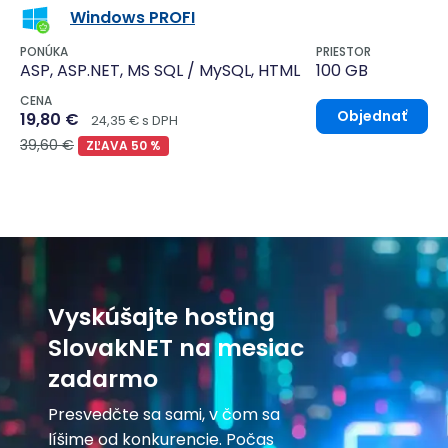
Windows PROFI
PONÚKA
PRIESTOR
ASP, ASP.NET, MS SQL / MySQL, HTML
100 GB
CENA
Objednať
19,80 €
24,35 € s DPH
39,60 €
ZĽAVA 50 %
Vyskúšajte hosting
SlovakNET na mesiac
zadarmo
Presvedčte sa sami, v čom sa
líšime od konkurencie. Počas