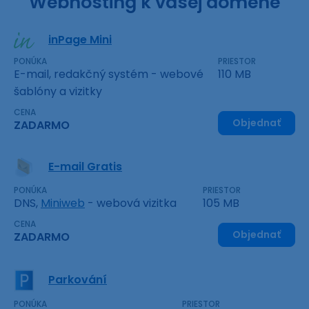
Webhosting k vašej doméne
inPage Mini
PONÚKA
PRIESTOR
E-mail, redakčný systém - webové
110 MB
šablóny a vizitky
CENA
Objednať
ZADARMO
E-mail Gratis
PONÚKA
PRIESTOR
DNS,
Miniweb
- webová vizitka
105 MB
CENA
Objednať
ZADARMO
Parkování
PONÚKA
PRIESTOR