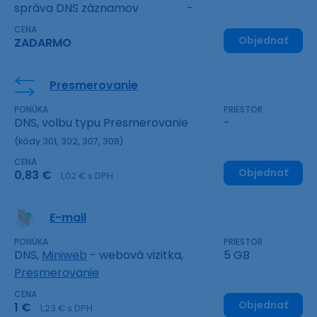
správa DNS záznamov
-
CENA
Objednať
ZADARMO
Presmerovanie
PONÚKA
PRIESTOR
DNS, volbu typu Presmerovanie
-
(kódy 301, 302, 307, 308)
CENA
Objednať
0,83 €
1,02 € s DPH
E-mail
PONÚKA
PRIESTOR
DNS,
Miniweb
- webová vizitka,
5 GB
Presmerovanie
CENA
Objednať
1 €
1,23 € s DPH