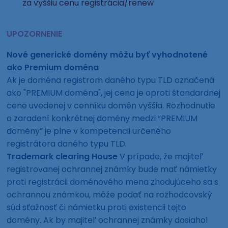
za vyššiu cenu registrácia/renew
UPOZORNENIE
Nové generické domény môžu byť vyhodnotené
ako Premium doména
Ak je doména registrom daného typu TLD označená
ako "PREMIUM doména", jej cena je oproti štandardnej
cene uvedenej v cenníku domén vyššia. Rozhodnutie
o zaradení konkrétnej domény medzi “PREMIUM
domény” je plne v kompetencii určeného
registrátora daného typu TLD.
Trademark clearing House
V prípade, že majiteľ
registrovanej ochrannej známky bude mať námietky
proti registrácii doménového mena zhodujúceho sa s
ochrannou známkou, môže podať na rozhodcovský
súd sťažnosť či námietku proti existencii tejto
domény. Ak by majiteľ ochrannej známky dosiahol