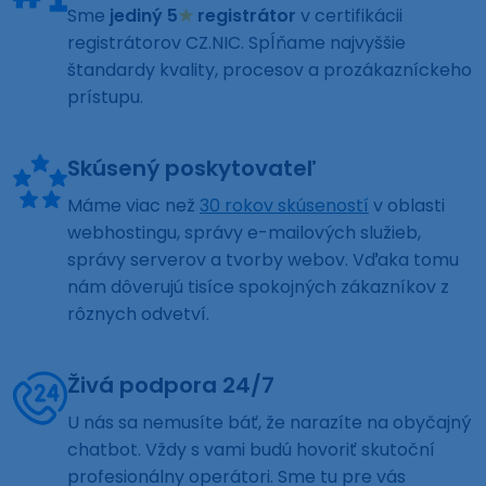
Sme
jediný 5
★
registrátor
v certifikácii
registrátorov CZ.NIC. Spĺňame najvyššie
štandardy kvality, procesov a prozákazníckeho
prístupu.
Skúsený poskytovateľ
Máme viac než
30 rokov skúseností
v oblasti
webhostingu, správy e-mailových služieb,
správy serverov a tvorby webov. Vďaka tomu
nám dôverujú tisíce spokojných zákazníkov z
rôznych odvetví.
Živá podpora 24/7
U nás sa nemusíte báť, že narazíte na obyčajný
chatbot. Vždy s vami budú hovoriť skutoční
profesionálny operátori. Sme tu pre vás