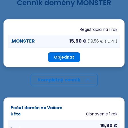
Cenník domény MONSTER
Registrácia
na 1 rok
.MONSTER
15,90 €
(19,56 € s DPH)
Objednať
Kompletný cenník
Počet domén na Vašom
účte
Obnovenie
1 rok
15,90 €