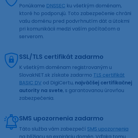
Ponúkame
DNSSEC
ku všetkým doménam,
ktoré ho podporujú. Toto zabezpečenie chráni
vašu doménu pred podvrhnutím dát a útokmi
pri komunikácii medzi vaším počítačom a
serverom.
SSL/TLS certifikát zadarmo
K všetkým doménam registrovaným u
SlovakNET.sk získate zadarmo
TLS certifikát
BASIC DV
od DigiCertu,
najväčšej certifikačnej
autority na svete
, s garantovanou úrovňou
zabezpečenia.
SMS upozornenia zadarmo
Táto služba vám zabezpečí
SMS upozornenia
na blížiacu sa expiráciu domén. Vďaka tomu