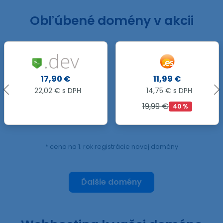
Obľúbené domény v akcii
11,99 €
5 €
14,75 € s DPH
6,15 € s DPH
19,99 €
19,59 €
40 %
74 %
* cena na 1. rok registrácie novej domény
Ďalšie domény