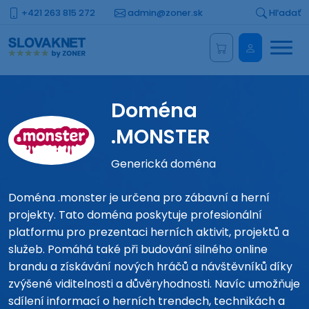
+421 263 815 272
admin@zoner.sk
Hľadať
Menu
Administrá
Doména
.MONSTER
Generická doména
Doména .monster je určena pro zábavní a herní
projekty. Tato doména poskytuje profesionální
platformu pro prezentaci herních aktivit, projektů a
služeb. Pomáhá také při budování silného online
brandu a získávání nových hráčů a návštěvníků díky
zvýšené viditelnosti a důvěryhodnosti. Navíc umožňuje
sdílení informací o herních trendech, technikách a