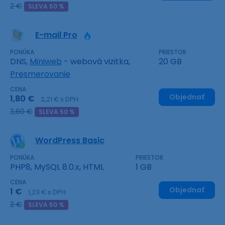
2 €
SLEVA 50 %
E-mail Pro
PONÚKA
PRIESTOR
DNS,
Miniweb
- webová vizitka,
20 GB
Presmerovanie
CENA
Objednať
1,80 €
2,21 € s DPH
3,60 €
SLEVA 50 %
WordPress Basic
PONÚKA
PRIESTOR
PHP8, MySQL 8.0.x, HTML
1 GB
CENA
Objednať
1 €
1,23 € s DPH
2 €
SLEVA 50 %