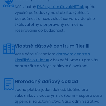
Náš vlastný
DNS systém SlovakNET.sk
spĺňa
vysoké požiadavky na stabilitu, rýchlosť,
bezpečnosť a nezávislosť serverov. Je plne
škálovateľný a pripravený na možné
rozširovanie do budúcnosti.
Vlastné dátové centrum Tier III
Vaše dáta sú v našom
dátovom centre s
klasifikáciou Tier III
v bezpečí. Sme tu pre vás
nepretržite a vždy s reálnym človekom.
Hromadný daňový doklad
Jedna platba, jeden doklad. Ideálne pre
zákazníkov s viacerými službami – úspora času
aj peňazí za účtovníctvo. Vaša administratíva