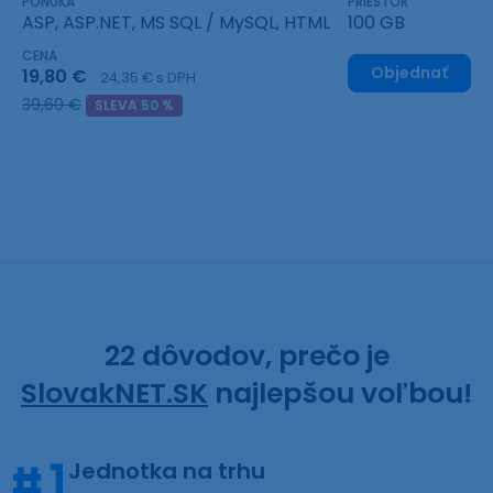
PONÚKA
PRIESTOR
ASP, ASP.NET, MS SQL / MySQL, HTML
100 GB
CENA
Objednať
19,80 €
24,35 € s DPH
39,60 €
SLEVA 50 %
22 dôvodov, prečo je
SlovakNET.SK
najlepšou voľbou!
Jednotka na trhu