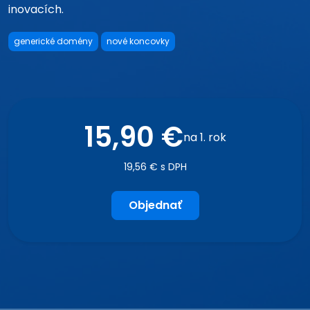
inovacích.
generické domény
nové koncovky
15,90 €
na 1. rok
19,56 € s DPH
Objednať