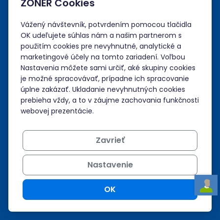
ZONER Cookies
Spoločnosť
Vážený návštevník, potvrdením pomocou tlačidla
OK udeľujete súhlas nám a našim partnerom s
použitím cookies pre nevyhnutné, analytické a
Administrácia
marketingové účely na tomto zariadení. Voľbou
Nastavenia môžete sami určiť, aké skupiny cookies
je možné spracovávať, prípadne ich spracovanie
Prihlásiť sa
úplne zakázať. Ukladanie nevyhnutných cookies
prebieha vždy, a to v záujme zachovania funkčnosti
Neviem si rady?
webovej prezentácie.
Nápoveda
Zavrieť
Nastavenie
Podpora 24/7
OK
+421 268 265 986
admin@zoner.sk