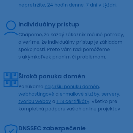
nepretržite, 24 hodín denne, 7 dní v týždni
.
Individuálny prístup
Chápeme, že každý zákazník má iné potreby,
a veríme, že individuálny prístup je základom
spokojnosti. Preto vám radi pomôžeme
s akýmkoľvek prianím či problémom.
Široká ponuka domén
Ponúkame
najširšiu ponuku domén
,
webhostingové
a
e-mailové služby
,
servery
,
tvorbu webov
a
TLS certifikáty
. Všetko pre
kompletnú podporu vašich online projektov
DNSSEC zabezpečenie