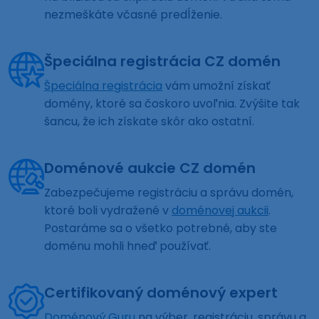
nezmeškáte včasné predĺženie.
Špeciálna registrácia CZ domén
Špeciálna registrácia
vám umožní získať
domény, ktoré sa čoskoro uvoľnia. Zvýšite tak
šancu, že ich získate skôr ako ostatní.
Doménové aukcie CZ domén
Zabezpečujeme registráciu a správu domén,
ktoré boli vydražené v
doménovej aukcii
.
Postaráme sa o všetko potrebné, aby ste
doménu mohli hneď používať.
Certifikovaný doménový expert
Doménový Guru
na výber, registráciu, správu a