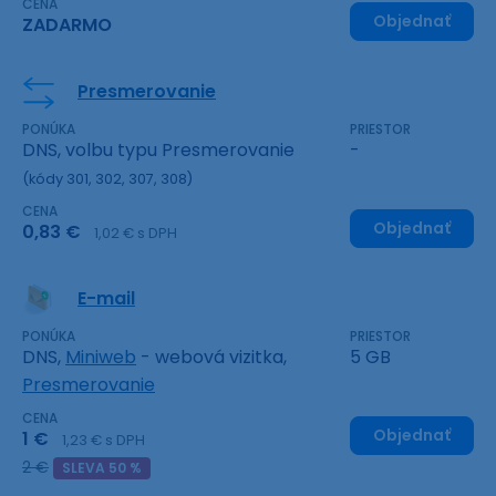
CENA
Objednať
ZADARMO
Presmerovanie
PONÚKA
PRIESTOR
DNS, volbu typu Presmerovanie
-
(kódy 301, 302, 307, 308)
CENA
Objednať
0,83 €
1,02 € s DPH
E-mail
PONÚKA
PRIESTOR
DNS,
Miniweb
- webová vizitka,
5 GB
Presmerovanie
CENA
Objednať
1 €
1,23 € s DPH
2 €
SLEVA 50 %