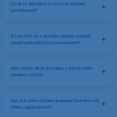
Čo je to doména a na čo ju môžem
potrebovať?
Čo je TLD? Sú u domén nejaké rozdiely
medzi jednotlivými koncovkami?
Ako zistím, že je doména, o ktorú mám
záujem, voľná?
Ako si k Vám môžem previesť doménu od
iného registrátora?