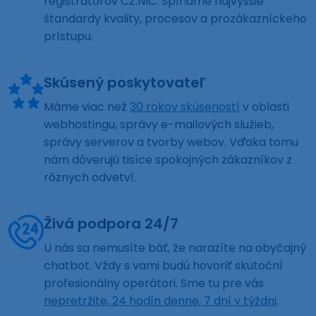
registrátorov CZ.NIC. Spĺňame najvyššie
štandardy kvality, procesov a prozákazníckeho
prístupu.
Skúsený poskytovateľ
Máme viac než
30 rokov skúseností
v oblasti
webhostingu, správy e-mailových služieb,
správy serverov a tvorby webov. Vďaka tomu
nám dôverujú tisíce spokojných zákazníkov z
rôznych odvetví.
Živá podpora 24/7
U nás sa nemusíte báť, že narazíte na obyčajný
chatbot. Vždy s vami budú hovoriť skutoční
profesionálny operátori. Sme tu pre vás
nepretržite, 24 hodín denne, 7 dní v týždni
.