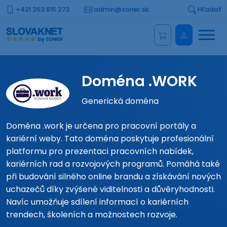
+421 263 815 272
admin@zoner.sk
Hľadať
Menu
Administrá
Doména .WORK
Generická doména
Doména .work je určena pro pracovní portály a
kariérní weby. Tato doména poskytuje profesionální
platformu pro prezentaci pracovních nabídek,
kariérních rad a rozvojových programů. Pomáhá také
při budování silného online brandu a získávání nových
uchazečů díky zvýšené viditelnosti a důvěryhodnosti.
Navíc umožňuje sdílení informací o kariérních
trendech, školeních a možnostech rozvoje.