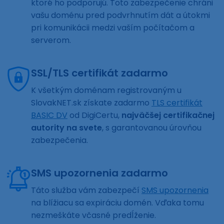
ktoré ho podporujú. Toto zabezpečenie chráni
vašu doménu pred podvrhnutím dát a útokmi
pri komunikácii medzi vaším počítačom a
serverom.
SSL/TLS certifikát zadarmo
K všetkým doménam registrovaným u
SlovakNET.sk získate zadarmo
TLS certifikát
BASIC DV
od DigiCertu,
najväčšej certifikačnej
autority na svete
, s garantovanou úrovňou
zabezpečenia.
SMS upozornenia zadarmo
Táto služba vám zabezpečí
SMS upozornenia
na blížiacu sa expiráciu domén. Vďaka tomu
nezmeškáte včasné predĺženie.