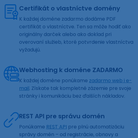
Certifikát o vlastníctve domény
K každej doméne zadarmo dodáme PDF
certifikát o vlastníctve. Ten sa môže hodiť ako
originálny darček alebo ako doklad pri
overovaní služieb, ktoré potvrdenie vlastníctva
vyžadujú.
Webhosting k doméne ZADARMO
K každej doméne ponúkame
zadarmo web i e-
mail
. Získate tak kompletné zázemie pre svoje
stránky i komunikáciu bez ďalších nákladov.
REST API pre správu domén
Ponúkame
REST API
pre plnú automatizáciu
správy domén – od registrácie, obnovy a