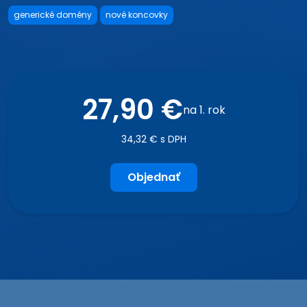
generické domény
nové koncovky
27,90 €
na 1. rok
34,32 € s DPH
Objednať