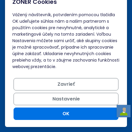
ZONER Cookies
Spoločnosť
Vážený návštevník, potvrdením pomocou tlačidla
Administrácia
OK udeľujete súhlas nám a našim partnerom s
použitím cookies pre nevyhnutné, analytické a
marketingové účely na tomto zariadení. Voľbou
Prihlásiť sa
Nastavenia môžete sami určiť, aké skupiny cookies
je možné spracovávať, prípadne ich spracovanie
Neviem si rady?
úplne zakázať. Ukladanie nevyhnutných cookies
prebieha vždy, a to v záujme zachovania funkčnosti
Nápoveda
webovej prezentácie.
Zavrieť
Podpora 24/7
Nastavenie
+421 268 265 986
admin@zoner.sk
OK