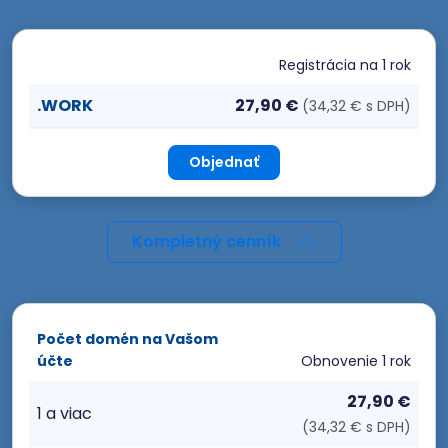
Registrácia
na 1 rok
.WORK
27,90 €
(34,32 € s DPH)
Objednať
Kompletný cenník
Počet domén na Vašom
účte
Obnovenie
1 rok
27,90 €
1 a viac
(34,32 € s DPH)