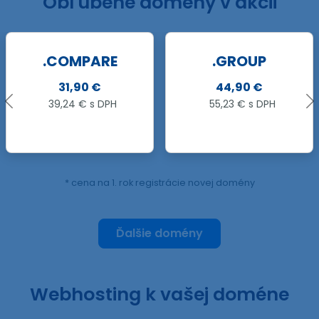
Obľúbené domény v akcii
.GROUP
17,49 €
44,90 €
21,51 € s DPH
55,23 € s DPH
* cena na 1. rok registrácie novej domény
Ďalšie domény
Webhosting k vašej doméne