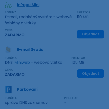
inPage Mini
PONÚKA
PRIESTOR
E-mail, redakčný systém - webové
110 MB
šablóny a vizitky
CENA
Objednať
ZADARMO
E-mail Gratis
PONÚKA
PRIESTOR
DNS,
Miniweb
- webová vizitka
105 MB
CENA
Objednať
ZADARMO
Parkování
PONÚKA
PRIESTOR
správa DNS záznamov
-