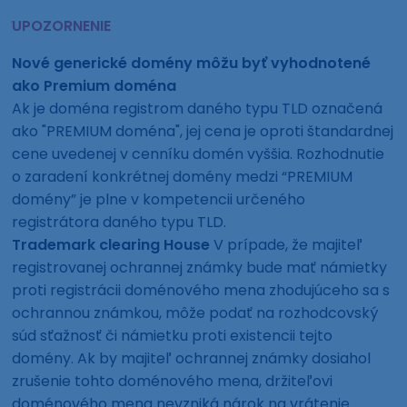
UPOZORNENIE
Nové generické domény môžu byť vyhodnotené
ako Premium doména
Ak je doména registrom daného typu TLD označená
ako "PREMIUM doména", jej cena je oproti štandardnej
cene uvedenej v cenníku domén vyššia. Rozhodnutie
o zaradení konkrétnej domény medzi “PREMIUM
domény” je plne v kompetencii určeného
registrátora daného typu TLD.
Trademark clearing House
V prípade, že majiteľ
registrovanej ochrannej známky bude mať námietky
proti registrácii doménového mena zhodujúceho sa s
ochrannou známkou, môže podať na rozhodcovský
súd sťažnosť či námietku proti existencii tejto
domény. Ak by majiteľ ochrannej známky dosiahol
zrušenie tohto doménového mena, držiteľovi
doménového mena nevzniká nárok na vrátenie