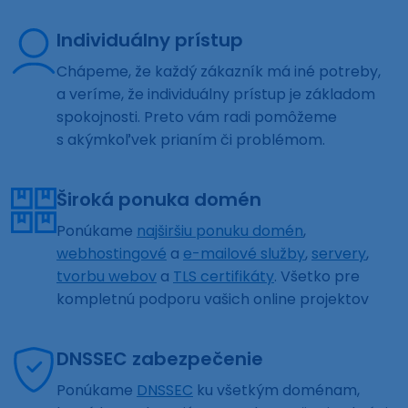
Individuálny prístup
Chápeme, že každý zákazník má iné potreby,
a veríme, že individuálny prístup je základom
spokojnosti. Preto vám radi pomôžeme
s akýmkoľvek prianím či problémom.
Široká ponuka domén
Ponúkame
najširšiu ponuku domén
,
webhostingové
a
e-mailové služby
,
servery
,
tvorbu webov
a
TLS certifikáty
. Všetko pre
kompletnú podporu vašich online projektov
DNSSEC zabezpečenie
Ponúkame
DNSSEC
ku všetkým doménam,