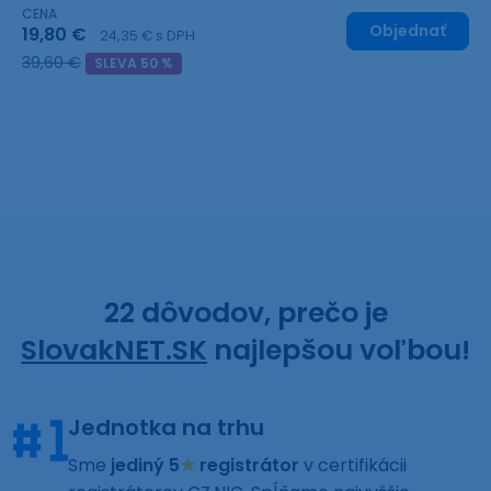
CENA
Objednať
19,80 €
24,35 € s DPH
39,60 €
SLEVA 50 %
22 dôvodov, prečo je
SlovakNET.SK
najlepšou voľbou!
Jednotka na trhu
Sme
jediný 5
★
registrátor
v certifikácii