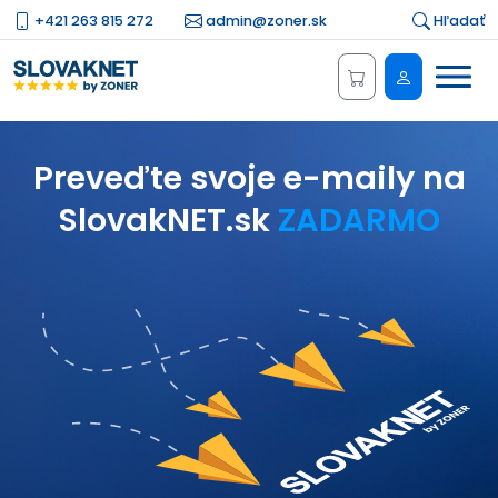
+421 263 815 272
admin@zoner.sk
Hľadať
Menu
Administrá
Preveďte svoje e-maily na
SlovakNET.sk
ZADARMO