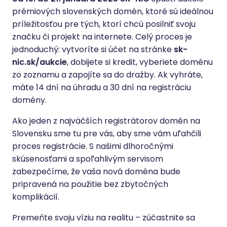
prémiových slovenských domén, ktoré sú ideálnou
príležitosťou pre tých, ktorí chcú posilniť svoju
značku či projekt na internete. Celý proces je
jednoduchý: vytvoríte si účet na stránke
sk-
nic.sk/aukcie
, dobijete si kredit, vyberiete doménu
zo zoznamu a zapojíte sa do dražby. Ak vyhráte,
máte 14 dní na úhradu a 30 dní na registráciu
domény.
Ako jeden z najväčších registrátorov domén na
Slovensku sme tu pre vás, aby sme vám uľahčili
proces registrácie. S našimi dlhoročnými
skúsenosťami a spoľahlivým servisom
zabezpečíme, že vaša nová doména bude
pripravená na použitie bez zbytočných
komplikácií.
Premeňte svoju víziu na realitu – zúčastnite sa