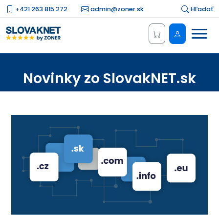
+421 263 815 272
admin@zoner.sk
Hľadať
Menu
Administrá
Novinky zo SlovakNET.sk