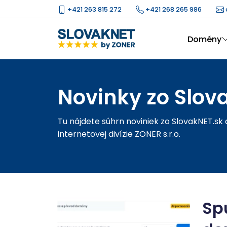
+421 263 815 272
+421 268 265 986
Domény
Novinky zo Slov
Tu nájdete súhrn noviniek zo SlovakNET.sk
internetovej divízie ZONER s.r.o.
Sp