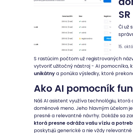
do
SR
Či už 
správ
15. okt
S rastúcim počtom už registrovaných názvov
vytvoriť užitočný nástroj - AI pomocník
unikátny
a ponúka výsledky, ktoré prekona
Ako AI pomocník fu
Náš AI asistent využíva technológiu, kto
doménové meno. Jeho hlavným účelom je u
presné a relevantné návrhy. Dokáže sa z
ktorá presne odráža vašu víziu a potre
poskytujú generické a nie vždy relevantné 