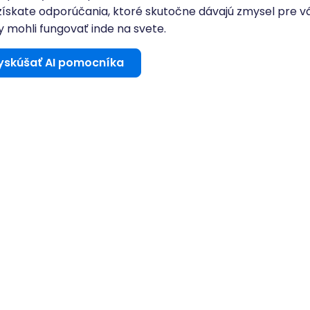
získate odporúčania, ktoré skutočne dávajú zmysel pre v
y mohli fungovať inde na svete.
yskúšať AI pomocníka