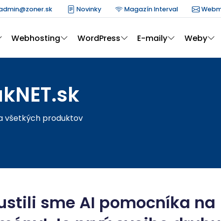
admin@zoner.sk
Novinky
Magazín Interval
Webm
Webhosting
WordPress
E-maily
Weby
akNET.sk
 a všetkých produktov
ustili sme AI pomocníka na