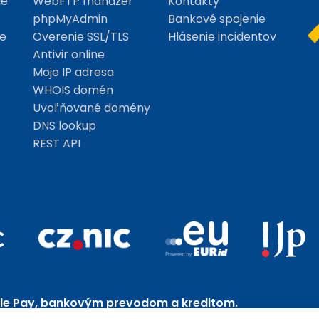
ie
WebFTP manažer
Kontakty
phpMyAdmin
Bankové spojenie
e
Overenie SSL/TLS
Hlásenie incidentov
Antivir online
Moje IP adresa
WHOIS domén
Uvoľňované domény
DNS lookup
REST API
le Pay, bankovým prevodom a kreditom.