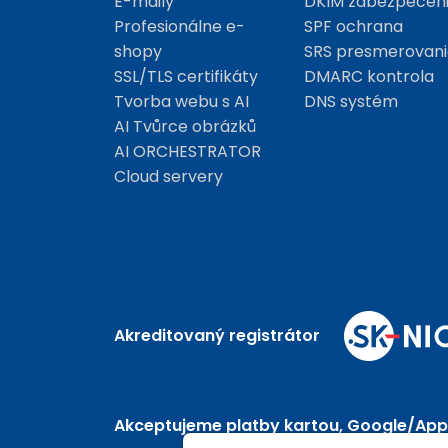
E-maily
DKIM zabezpečen
Profesionálne e-
SPF ochrana
shopy
SRS presmerovani
SSL/TLS certifikáty
DMARC kontrola
Tvorba webu s AI
DNS systém
AI Tvůrce obrázků
AI ORCHESTRATOR
Cloud servery
Akreditovaný registrátor
Akceptujeme platby kartou, Google/App