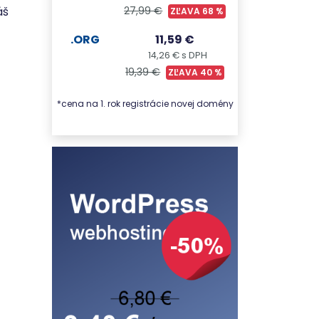
áš
27,99 €
ZĽAVA 68 %
.ORG
11,59 €
14,26 € s DPH
19,39 €
ZĽAVA 40 %
*cena na 1. rok registrácie novej domény