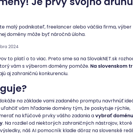
mény! Je prvý svojho druhu
ste malý podnikateľ, freelancer alebo väčšia firma, výber
nej domény môže byť náročná úloha.
óbra 2024
 to platí o to viac. Preto sme sa na SlovakNET.sk rozhod
a, ktorý vám s výberom domény pomôže.
Na slovenskom tr
jú aj zahraničnú konkurenciu.
nguje?
rá dokáže na základe vami zadaného promptu navrhnúť ide
ľahčiť vám hľadanie domény tým, že poskytuje rýchle,
amerať na kľúčové prvky vášho zadania a
vybrať doménu
by
. Na rozdiel od niektorých zahraničných nástrojov, ktoré
výsledky, náš AI pomocník kladie dôraz na slovenské reál