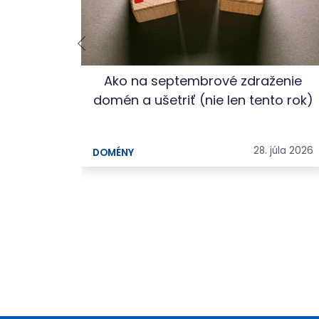
.sk na
Ako na septembrové zdraženie
erencii
domén a ušetriť (nie len tento rok)
 mája 2026
28. júla 2026
DOMÉNY