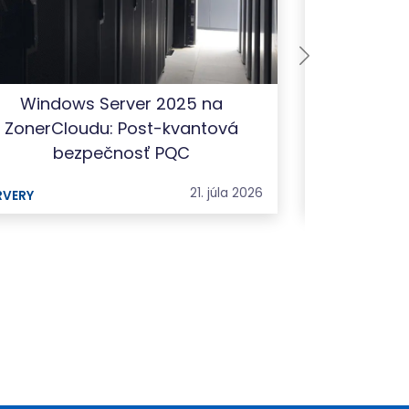
Windows Server 2025 na
Pozor na 
ZonerCloudu: Post-kvantová
bezpečnosť PQC
21. júla 2026
RVERY
WEBHOSTING