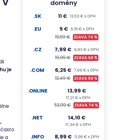
 v
domény
.SK
11 €
13,53 € s DPH
.EU
5 €
6,15 € s DPH
19,59 €
ZĽAVA 74 %
.CZ
7,99 €
9,83 € s DPH
19,99 €
ZĽAVA 60 %
li
hu je
.COM
6,25 €
7,69 € s DPH
12,49 €
ZĽAVA 50 %
.ONLINE
13,99 €
17,21 € s DPH
53,99 €
álne
ZĽAVA 74 %
.NET
14,10 €
,
17,34 € s DPH
 často
.INFO
8,99 €
ie a
11,06 € s DPH