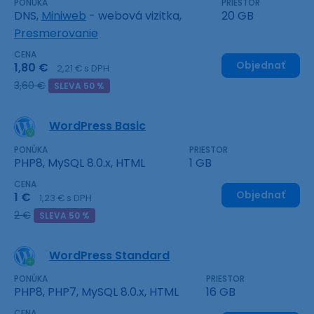
PONÚKA
PRIESTOR
DNS,
Miniweb
- webová vizitka,
20 GB
Presmerovanie
CENA
Objednať
1,80 €
2,21 € s DPH
3,60 €
SLEVA 50 %
WordPress Basic
PONÚKA
PRIESTOR
PHP8, MySQL 8.0.x, HTML
1 GB
CENA
Objednať
1 €
1,23 € s DPH
2 €
SLEVA 50 %
WordPress Standard
PONÚKA
PRIESTOR
PHP8, PHP7, MySQL 8.0.x, HTML
16 GB
CENA