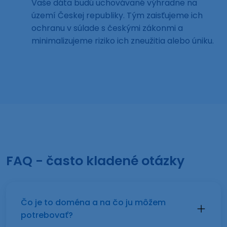
Vaše dáta budú uchovávané výhradne na
území Českej republiky. Tým zaisťujeme ich
ochranu v súlade s českými zákonmi a
minimalizujeme riziko ich zneužitia alebo úniku.
FAQ - často kladené otázky
Čo je to doména a na čo ju môžem
potrebovať?