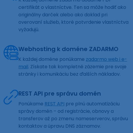
certifikát o vlastníctve. Ten sa môže hodiť ako
originálny darček alebo ako doklad pri
overovaní služieb, ktoré potvrdenie vlastníctva
vyžadujú.
Webhosting k doméne ZADARMO
K každej doméne ponúkame
zadarmo web i e-
mail
. Získate tak kompletné zázemie pre svoje
stránky i komunikáciu bez ďalších nákladov.
REST API pre správu domén
Ponúkame
REST API
pre plnú automatizáciu
správy domén – od registrácie, obnovy a
transferov až po zmenu nameserverov, správu
kontaktov a úpravu DNS záznamov.