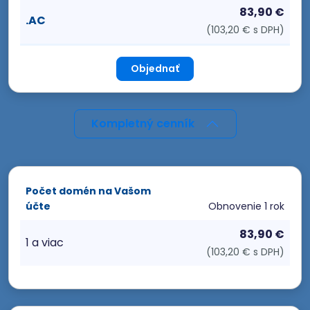
83,90 €
.AC
(103,20 € s DPH)
Objednať
Kompletný cenník
Počet domén na Vašom
účte
Obnovenie
1 rok
83,90 €
1 a viac
(103,20 € s DPH)