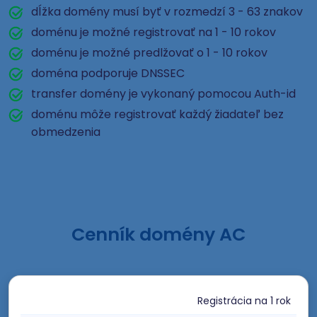
dĺžka domény musí byť v rozmedzí 3 - 63 znakov
doménu je možné registrovať na 1 - 10 rokov
doménu je možné predlžovať o 1 - 10 rokov
doména podporuje DNSSEC
transfer domény je vykonaný pomocou Auth-id
doménu môže registrovať každý žiadateľ bez
obmedzenia
Cenník domény AC
Registrácia
na 1 rok