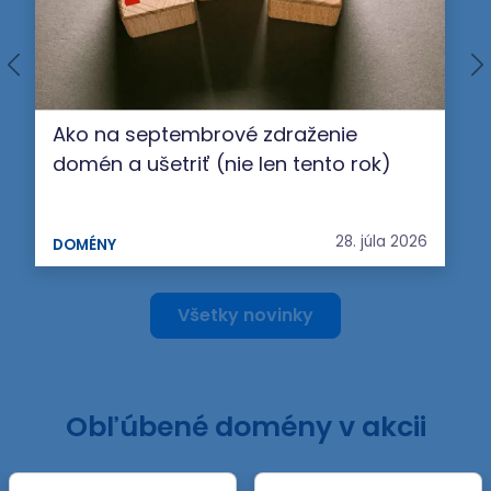
Ako na septembrové zdraženie
domén a ušetriť (nie len tento rok)
28. júla 2026
DOMÉNY
Všetky novinky
Obľúbené domény v akcii