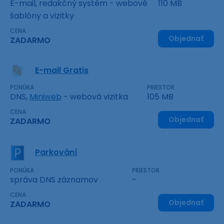
E-mail, redakčný systém - webové
110 MB
šablóny a vizitky
CENA
Objednať
ZADARMO
E-mail Gratis
PONÚKA
PRIESTOR
DNS,
Miniweb
- webová vizitka
105 MB
CENA
Objednať
ZADARMO
Parkování
PONÚKA
PRIESTOR
správa DNS záznamov
-
CENA
Objednať
ZADARMO