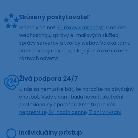
Skúsený poskytovateľ
Máme viac než
30 rokov skúseností
v oblasti
webhostingu, správy e-mailových služieb,
správy serverov a tvorby webov. Vďaka tomu
nám dôverujú tisíce spokojných zákazníkov z
rôznych odvetví.
Živá podpora 24/7
U nás sa nemusíte báť, že narazíte na obyčajný
chatbot. Vždy s vami budú hovoriť skutoční
profesionálny operátori. Sme tu pre vás
nepretržite, 24 hodín denne, 7 dní v týždni
.
Individuálny prístup