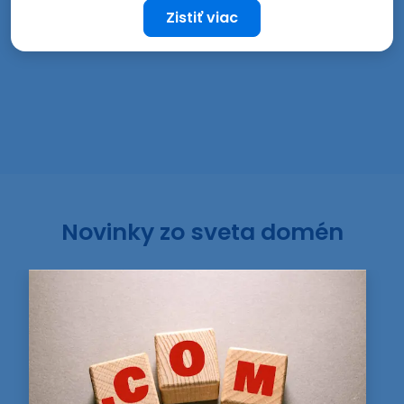
Zistiť viac
Novinky zo sveta domén