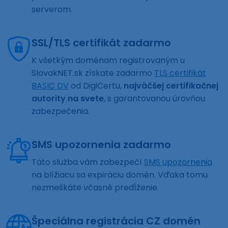
serverom.
SSL/TLS certifikát zadarmo
K všetkým doménam registrovaným u
SlovakNET.sk získate zadarmo
TLS certifikát
BASIC DV
od DigiCertu,
najväčšej certifikačnej
autority na svete
, s garantovanou úrovňou
zabezpečenia.
SMS upozornenia zadarmo
Táto služba vám zabezpečí
SMS upozornenia
na blížiacu sa expiráciu domén. Vďaka tomu
nezmeškáte včasné predĺženie.
Špeciálna registrácia CZ domén