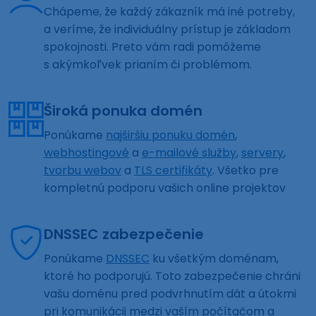
Chápeme, že každý zákazník má iné potreby,
a veríme, že individuálny prístup je základom
spokojnosti. Preto vám radi pomôžeme
s akýmkoľvek prianím či problémom.
Široká ponuka domén
Ponúkame
najširšiu ponuku domén
,
webhostingové
a
e-mailové služby
,
servery
,
tvorbu webov
a
TLS certifikáty
. Všetko pre
kompletnú podporu vašich online projektov
DNSSEC zabezpečenie
Ponúkame
DNSSEC
ku všetkým doménam,
ktoré ho podporujú. Toto zabezpečenie chráni
vašu doménu pred podvrhnutím dát a útokmi
pri komunikácii medzi vaším počítačom a