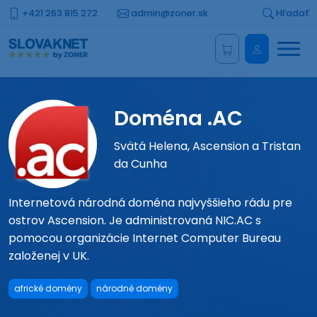
+421 263 815 272
admin@zoner.sk
Hľadať
Menu
Administrá
Doména .AC
Svätá Helena, Ascension a Tristan
da Cunha
Internetová národná doména najvyššieho rádu pre
ostrov Ascension. Je administrovaná NIC.AC s
pomocou organizácie Internet Computer Bureau
založenej v UK.
africké domény
národné domény