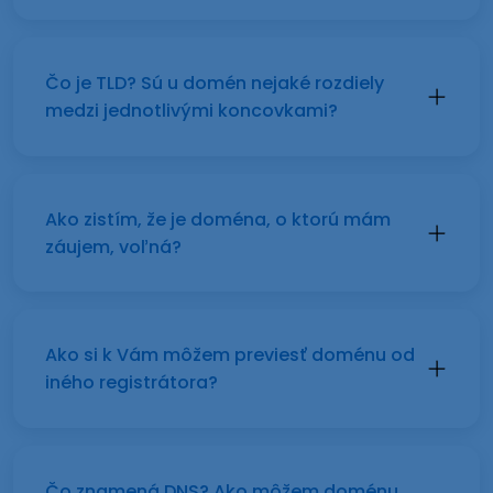
Čo je TLD? Sú u domén nejaké rozdiely
medzi jednotlivými koncovkami?
Ako zistím, že je doména, o ktorú mám
záujem, voľná?
Ako si k Vám môžem previesť doménu od
iného registrátora?
Čo znamená DNS? Ako môžem doménu