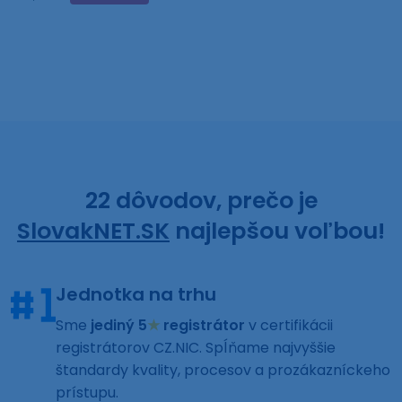
22 dôvodov, prečo je
SlovakNET.SK
najlepšou voľbou!
Jednotka na trhu
Sme
jediný 5
★
registrátor
v certifikácii
registrátorov CZ.NIC. Spĺňame najvyššie
štandardy kvality, procesov a prozákazníckeho
prístupu.