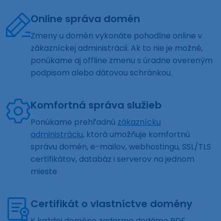
Online správa domén
Zmeny u domén vykonáte pohodlne online v
zákazníckej administrácii. Ak to nie je možné,
ponúkame aj offline zmenu s úradne overeným
podpisom alebo dátovou schránkou.
Komfortná správa služieb
Ponúkame prehľadnú
zákaznícku
administráciu
, ktorá umožňuje komfortnú
správu domén, e-mailov, webhostingu, SSL/TLS
certifikátov, databáz i serverov na jednom
mieste
Certifikát o vlastníctve domény
K každej doméne zadarmo dodáme PDF