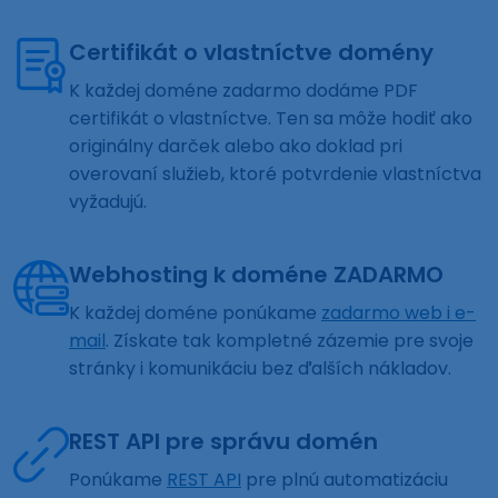
Certifikát o vlastníctve domény
K každej doméne zadarmo dodáme PDF
certifikát o vlastníctve. Ten sa môže hodiť ako
originálny darček alebo ako doklad pri
overovaní služieb, ktoré potvrdenie vlastníctva
vyžadujú.
Webhosting k doméne ZADARMO
K každej doméne ponúkame
zadarmo web i e-
mail
. Získate tak kompletné zázemie pre svoje
stránky i komunikáciu bez ďalších nákladov.
REST API pre správu domén
Ponúkame
REST API
pre plnú automatizáciu