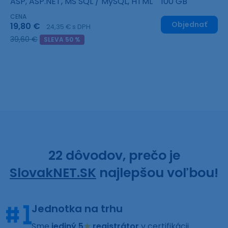
ASP, ASP.NET, MS SQL / MySQL, HTML
100 GB
CENA
Objednať
19,80 €
24,35 € s DPH
39,60 €
SLEVA 50 %
22 dôvodov, prečo je
SlovakNET.SK
najlepšou voľbou!
Jednotka na trhu
Sme
jediný 5
★
registrátor
v certifikácii