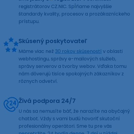
registrátorov CZ.NIC. Spĺňame najvyššie
štandardy kvality, procesov a prozákazníckeho
prístupu.
Skúsený poskytovateľ
Máme viac než
30 rokov skúseností
v oblasti
webhostingu, správy e-mailových služieb,
správy serverov a tvorby webov. Vďaka tomu
nám dôverujú tisíce spokojných zákazníkov z
rôznych odvetví.
Živá podpora 24/7
U nás sa nemusíte báť, že narazíte na obyčajný
chatbot. Vždy s vami budú hovoriť skutoční
profesionálny operátori. Sme tu pre vás
nepretržite, 24 hodín denne, 7 dní v týždni
.