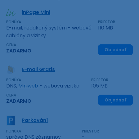
inPage Mini
PONÚKA
PRIESTOR
E-mail, redakčný systém - webové
110 MB
šablóny a vizitky
CENA
Objednať
ZADARMO
E-mail Gratis
PONÚKA
PRIESTOR
DNS,
Miniweb
- webová vizitka
105 MB
CENA
Objednať
ZADARMO
Parkování
PONÚKA
PRIESTOR
správa DNS záznamov
-