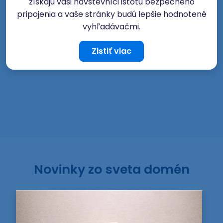
získajú vaši návštevníci istotu bezpečného
pripojenia a vaše stránky budú lepšie hodnotené
vyhľadávačmi.
Zistiť viac
Novinky zo sveta domén