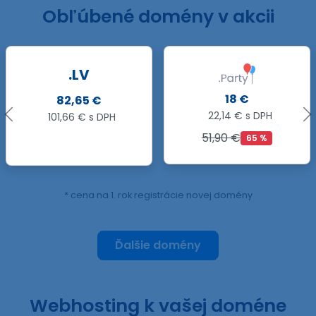
Obľúbené domény v akcii
18 €
8,79 €
22,14 € s DPH
10,81 € s DPH
51,90 €
22,79 €
65 %
61 %
* cena na 1. rok registrácie novej domény
Ďalšie domény
Webhosting k vašej doméne