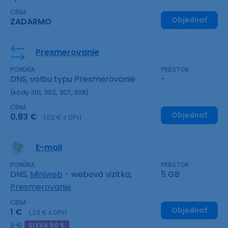
CENA
Objednať
ZADARMO
Presmerovanie
PONÚKA
PRIESTOR
DNS, volbu typu Presmerovanie
-
(kódy 301, 302, 307, 308)
CENA
Objednať
0,83 €
1,02 € s DPH
E-mail
PONÚKA
PRIESTOR
DNS,
Miniweb
- webová vizitka,
5 GB
Presmerovanie
CENA
Objednať
1 €
1,23 € s DPH
2 €
SLEVA 50 %