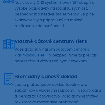
Náš vlastný
DNS systém SlovakNET.sk
spĺňa
vysoké požiadavky na stabilitu, rýchlosť,
bezpečnosť a nezávislosť serverov. Je plne
škálovateľný a pripravený na možné
rozširovanie do budúcnosti.
Vlastné dátové centrum Tier III
Vaše dáta sú v našom
dátovom centre s
klasifikáciou Tier III
v bezpečí. Sme tu pre vás
nepretržite a vždy s reálnym človekom.
Hromadný daňový doklad
Jedna platba, jeden doklad. Ideálne pre
zákazníkov s viacerými službami – úspora času
aj peňazí za účtovníctvo. Vaša administratíva
tak zostáva maximálne prehľadná.