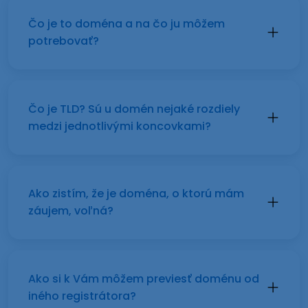
Čo je to doména a na čo ju môžem
potrebovať?
Čo je TLD? Sú u domén nejaké rozdiely
medzi jednotlivými koncovkami?
Ako zistím, že je doména, o ktorú mám
záujem, voľná?
Ako si k Vám môžem previesť doménu od
iného registrátora?