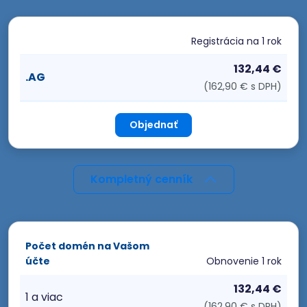
Registrácia
na 1 rok
132,44 €
.AG
(162,90 € s DPH)
Objednať
Kompletný cenník
Počet domén na Vašom
účte
Obnovenie
1 rok
132,44 €
1 a viac
(162,90 € s DPH)