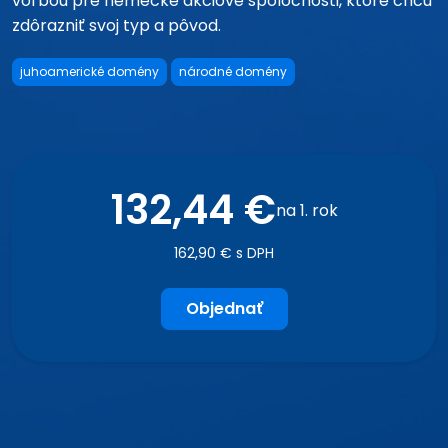
voľbou pre nemecké akciové spoločnosti, ktoré chcú
zdôrazniť svoj typ a pôvod.
juhoamerické domény
národné domény
132,44 €
na 1. rok
162,90 € s DPH
Objednať