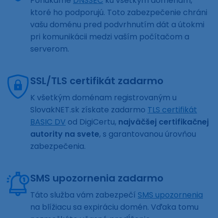
Ponúkame
DNSSEC
ku všetkým doménam,
ktoré ho podporujú. Toto zabezpečenie chráni
vašu doménu pred podvrhnutím dát a útokmi
pri komunikácii medzi vaším počítačom a
serverom.
SSL/TLS certifikát zadarmo
K všetkým doménam registrovaným u
SlovakNET.sk získate zadarmo
TLS certifikát
BASIC DV
od DigiCertu,
najväčšej certifikačnej
autority na svete
, s garantovanou úrovňou
zabezpečenia.
SMS upozornenia zadarmo
Táto služba vám zabezpečí
SMS upozornenia
na blížiacu sa expiráciu domén. Vďaka tomu