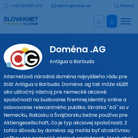
+421 263 815 272
admin@zoner.sk
Hľadať
Menu
Administrá
Doména .AG
Antigua a Barbuda
Internetová národná doména najvyššieho rádu pre
štát Antigua a Barbuda. Doména .ag tak môže slúžiť
ako užitočný nástroj pre nemecké akciové
spoločnosti na budovanie firemnej identity online a
oslovovanie relevantného publika. Skratka "AG" sa v
Nemecku, Rakúsku a Švajčiarsku bežne používa pre
Aktiengesellschaft, čo je typ akciovej spoločnosti. Z
tohto dôvodu by doména .ag mohla byť atraktívnou