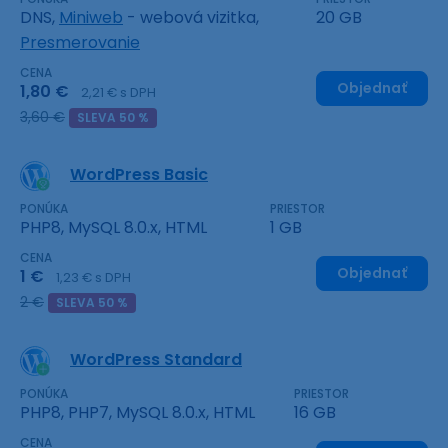
DNS,
Miniweb
- webová vizitka,
20 GB
Presmerovanie
CENA
Objednať
1,80 €
2,21 € s DPH
3,60 €
SLEVA 50 %
WordPress Basic
PONÚKA
PRIESTOR
PHP8, MySQL 8.0.x, HTML
1 GB
CENA
Objednať
1 €
1,23 € s DPH
2 €
SLEVA 50 %
WordPress Standard
PONÚKA
PRIESTOR
PHP8, PHP7, MySQL 8.0.x, HTML
16 GB
CENA