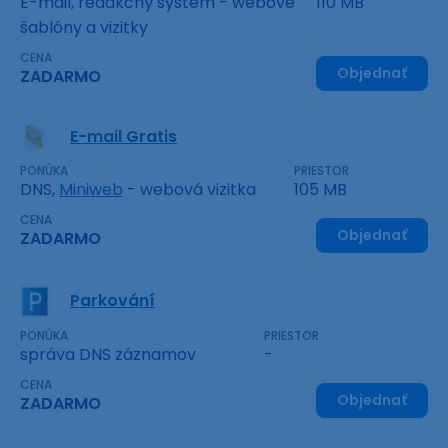
E-mail, redakčný systém - webové
110 MB
šablóny a vizitky
CENA
Objednať
ZADARMO
E-mail Gratis
PONÚKA
PRIESTOR
DNS,
Miniweb
- webová vizitka
105 MB
CENA
Objednať
ZADARMO
Parkování
PONÚKA
PRIESTOR
správa DNS záznamov
-
CENA
Objednať
ZADARMO