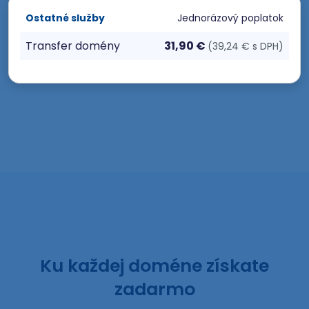
Ostatné služby
Jednorázový poplatok
Transfer domény
31,90 €
(39,24 € s DPH)
Ku každej doméne získate
zadarmo