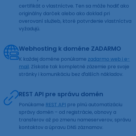
certifikát o vlastníctve. Ten sa môže hodiť ako
originálny darček alebo ako doklad pri
overovaní služieb, ktoré potvrdenie vlastníctva
vyžadujú.
Webhosting k doméne ZADARMO
K každej doméne ponúkame
zadarmo web i e-
mail
. Získate tak kompletné zázemie pre svoje
stránky i komunikáciu bez ďalších nákladov.
REST API pre správu domén
Ponúkame
REST API
pre plnú automatizáciu
správy domén – od registrácie, obnovy a
transferov až po zmenu nameserverov, správu
kontaktov a úpravu DNS záznamov.