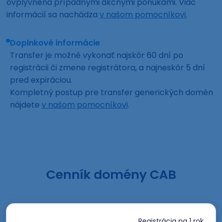
ovplyvnená prípadnými akčnými ponukami. Viac
informácií sa nachádza
v našom pomocníkovi
.
Doplnkové informácie
Transfer je možné vykonať najskôr 60 dní po
registrácii či zmene registrátora, a najneskôr 5 dní
pred expiráciou.
Kompletný postup pre transfer generických domén
nájdete
v našom pomocníkovi
.
Cenník domény CAB
Registrácia
na 1 rok