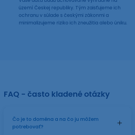
Vaše dáta budú uchovávané výhradne na
území Českej republiky. Tým zaisťujeme ich
ochranu v súlade s českými zákonmi a
minimalizujeme riziko ich zneužitia alebo úniku.
FAQ - často kladené otázky
Čo je to doména a na čo ju môžem
potrebovať?