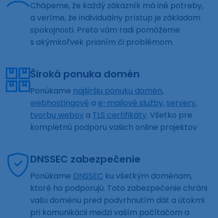
Chápeme, že každý zákazník má iné potreby,
a veríme, že individuálny prístup je základom
spokojnosti. Preto vám radi pomôžeme
s akýmkoľvek prianím či problémom.
Široká ponuka domén
Ponúkame
najširšiu ponuku domén
,
webhostingové
a
e-mailové služby
,
servery
,
tvorbu webov
a
TLS certifikáty
. Všetko pre
kompletnú podporu vašich online projektov
DNSSEC zabezpečenie
Ponúkame
DNSSEC
ku všetkým doménam,
ktoré ho podporujú. Toto zabezpečenie chráni
vašu doménu pred podvrhnutím dát a útokmi
pri komunikácii medzi vaším počítačom a