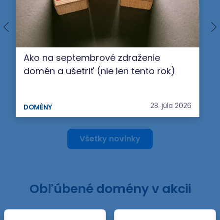
Ako na septembrové zdraženie
domén a ušetriť (nie len tento rok)
28. júla 2026
DOMÉNY
Všetky novinky
Obľúbené domény v akcii