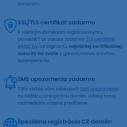
serverom.
SSL/TLS certifikát zadarmo
K všetkým doménam registrovaným u
SlovakNET.sk získate zadarmo
TLS certifikát
BASIC DV
od DigiCertu,
najväčšej certifikačnej
autority na svete
, s garantovanou úrovňou
zabezpečenia.
SMS upozornenia zadarmo
Táto služba vám zabezpečí
SMS upozornenia
na blížiacu sa expiráciu domén. Vďaka tomu
nezmeškáte včasné predĺženie.
Špeciálna registrácia CZ domén