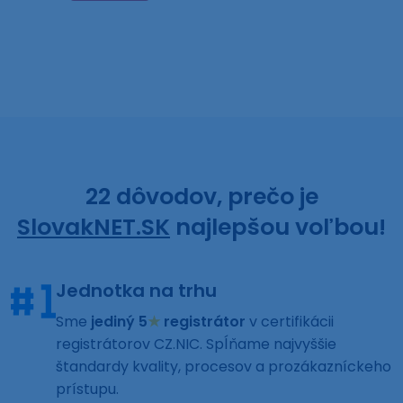
22 dôvodov, prečo je
SlovakNET.SK
najlepšou voľbou!
Jednotka na trhu
Sme
jediný 5
★
registrátor
v certifikácii
registrátorov CZ.NIC. Spĺňame najvyššie
štandardy kvality, procesov a prozákazníckeho
prístupu.