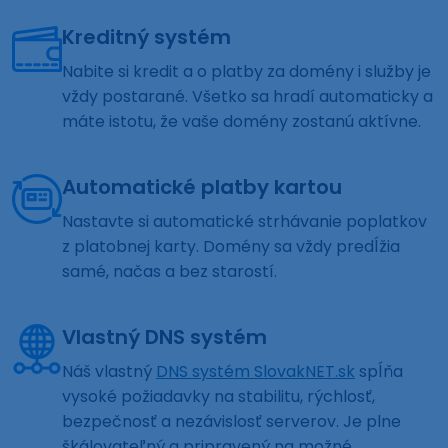
Kreditný systém
Nabite si kredit a o platby za domény i služby je
vždy postarané. Všetko sa hradí automaticky a
máte istotu, že vaše domény zostanú aktívne.
Automatické platby kartou
Nastavte si automatické strhávanie poplatkov
z platobnej karty. Domény sa vždy predĺžia
samé, načas a bez starostí.
Vlastný DNS systém
Náš vlastný
DNS systém SlovakNET.sk
spĺňa
vysoké požiadavky na stabilitu, rýchlosť,
bezpečnosť a nezávislosť serverov. Je plne
škálovateľný a pripravený na možné