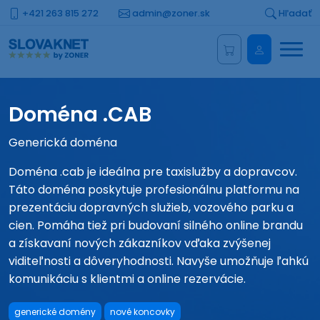
+421 263 815 272
admin@zoner.sk
Hľadať
Menu
Administrá
Doména .CAB
Generická doména
Doména .cab je ideálna pre taxislužby a dopravcov.
Táto doména poskytuje profesionálnu platformu na
prezentáciu dopravných služieb, vozového parku a
cien. Pomáha tiež pri budovaní silného online brandu
a získavaní nových zákazníkov vďaka zvýšenej
viditeľnosti a dôveryhodnosti. Navyše umožňuje ľahkú
komunikáciu s klientmi a online rezervácie.
generické domény
nové koncovky