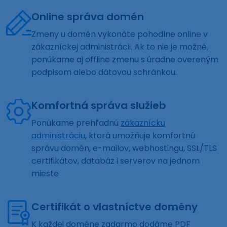
Online správa domén
Zmeny u domén vykonáte pohodlne online v
zákazníckej administrácii. Ak to nie je možné,
ponúkame aj offline zmenu s úradne overeným
podpisom alebo dátovou schránkou.
Komfortná správa služieb
Ponúkame prehľadnú
zákaznícku
administráciu
, ktorá umožňuje komfortnú
správu domén, e-mailov, webhostingu, SSL/TLS
certifikátov, databáz i serverov na jednom
mieste
Certifikát o vlastníctve domény
K každej doméne zadarmo dodáme PDF