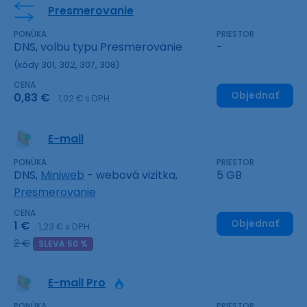
Presmerovanie
PONÚKA
PRIESTOR
DNS, volbu typu Presmerovanie
-
(kódy 301, 302, 307, 308)
CENA
Objednať
0,83 €
1,02 € s DPH
E-mail
PONÚKA
PRIESTOR
DNS,
Miniweb
- webová vizitka,
5 GB
Presmerovanie
CENA
Objednať
1 €
1,23 € s DPH
2 €
SLEVA 50 %
E-mail Pro
PONÚKA
PRIESTOR