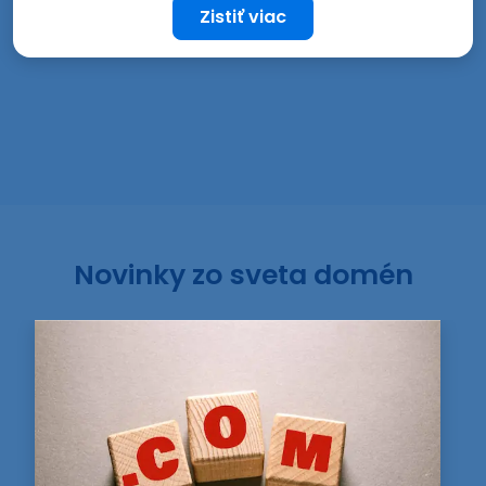
Zistiť viac
Novinky zo sveta domén