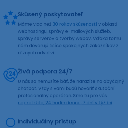
Skúsený poskytovateľ
Máme viac než
30 rokov skúseností
v oblasti
webhostingu, správy e-mailových služieb,
správy serverov a tvorby webov. Vďaka tomu
nám dôverujú tisíce spokojných zákazníkov z
rôznych odvetví.
Živá podpora 24/7
U nás sa nemusíte báť, že narazíte na obyčajný
chatbot. Vždy s vami budú hovoriť skutoční
profesionálny operátori. Sme tu pre vás
nepretržite, 24 hodín denne, 7 dní v týždni
.
Individuálny prístup