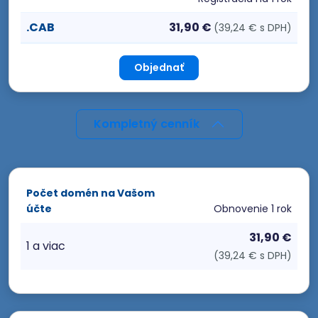
.CAB
31,90 €
(39,24 € s DPH)
Objednať
Kompletný cenník
Počet domén na Vašom
účte
Obnovenie
1 rok
31,90 €
1 a viac
(39,24 € s DPH)