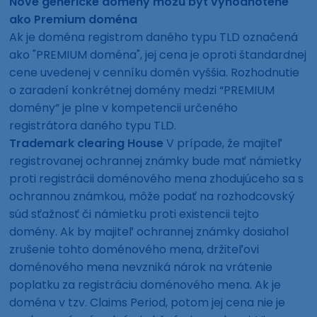
Nové generické domény môžu byť vyhodnotené
ako Premium doména
Ak je doména registrom daného typu TLD označená
ako "PREMIUM doména", jej cena je oproti štandardnej
cene uvedenej v cenníku domén vyššia. Rozhodnutie
o zaradení konkrétnej domény medzi “PREMIUM
domény” je plne v kompetencii určeného
registrátora daného typu TLD.
Trademark clearing House
V prípade, že majiteľ
registrovanej ochrannej známky bude mať námietky
proti registrácii doménového mena zhodujúceho sa s
ochrannou známkou, môže podať na rozhodcovský
súd sťažnosť či námietku proti existencii tejto
domény. Ak by majiteľ ochrannej známky dosiahol
zrušenie tohto doménového mena, držiteľovi
doménového mena nevzniká nárok na vrátenie
poplatku za registráciu doménového mena. Ak je
doména v tzv. Claims Period, potom jej cena nie je