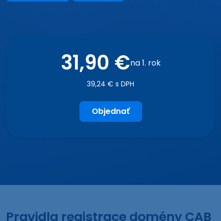
31,90 €
na 1. rok
39,24 € s DPH
Objednať
Pravidla registrace domény CAB