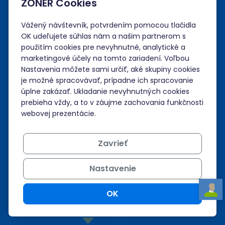
ZONER Cookies
Administrácia
Vážený návštevník, potvrdením pomocou tlačidla
Prihlásiť sa
OK udeľujete súhlas nám a našim partnerom s
použitím cookies pre nevyhnutné, analytické a
Neviem si rady?
marketingové účely na tomto zariadení. Voľbou
Nastavenia môžete sami určiť, aké skupiny cookies
Nápoveda
je možné spracovávať, prípadne ich spracovanie
úplne zakázať. Ukladanie nevyhnutných cookies
prebieha vždy, a to v záujme zachovania funkčnosti
webovej prezentácie.
Podpora 24/7
+421 268 265 986
Zavrieť
admin@zoner.sk
Nastavenie
OK