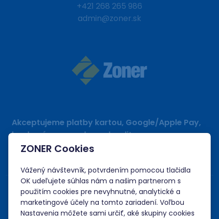
+421 268 265 986
admin@zoner.sk
Akceptujeme platby kartou, Google/Apple Pay,
bankovým prevodom a kreditom.
ZONER Cookies
Vážený návštevník, potvrdením pomocou tlačidla
OK udeľujete súhlas nám a našim partnerom s
použitím cookies pre nevyhnutné, analytické a
marketingové účely na tomto zariadení. Voľbou
Nastavenia môžete sami určiť, aké skupiny cookies