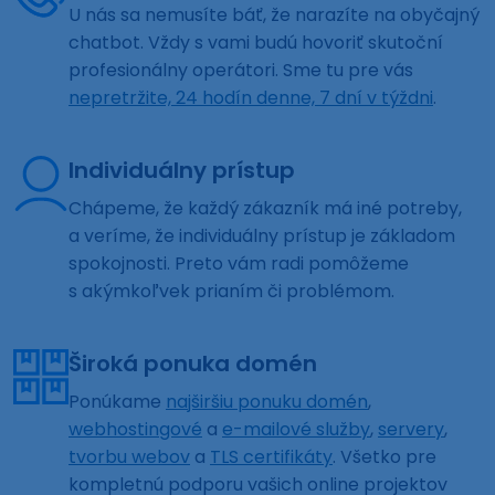
U nás sa nemusíte báť, že narazíte na obyčajný
chatbot. Vždy s vami budú hovoriť skutoční
profesionálny operátori. Sme tu pre vás
nepretržite, 24 hodín denne, 7 dní v týždni
.
Individuálny prístup
Chápeme, že každý zákazník má iné potreby,
a veríme, že individuálny prístup je základom
spokojnosti. Preto vám radi pomôžeme
s akýmkoľvek prianím či problémom.
Široká ponuka domén
Ponúkame
najširšiu ponuku domén
,
webhostingové
a
e-mailové služby
,
servery
,
tvorbu webov
a
TLS certifikáty
. Všetko pre
kompletnú podporu vašich online projektov