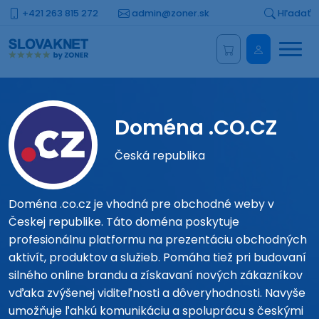
+421 263 815 272
admin@zoner.sk
Hľadať
Menu
Administrá
Doména .CO.CZ
Česká republika
Doména .co.cz je vhodná pre obchodné weby v
Českej republike. Táto doména poskytuje
profesionálnu platformu na prezentáciu obchodných
aktivít, produktov a služieb. Pomáha tiež pri budovaní
silného online brandu a získavaní nových zákazníkov
vďaka zvýšenej viditeľnosti a dôveryhodnosti. Navyše
umožňuje ľahkú komunikáciu a spoluprácu s českými