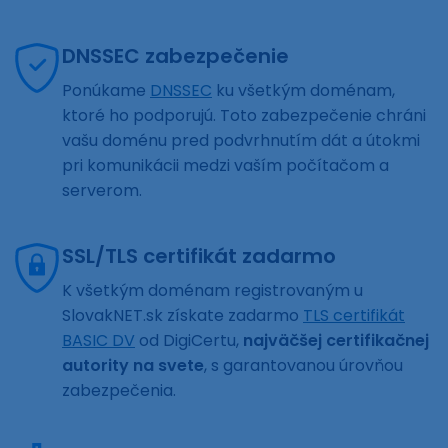
DNSSEC zabezpečenie
Ponúkame
DNSSEC
ku všetkým doménam,
ktoré ho podporujú. Toto zabezpečenie chráni
vašu doménu pred podvrhnutím dát a útokmi
pri komunikácii medzi vaším počítačom a
serverom.
SSL/TLS certifikát zadarmo
K všetkým doménam registrovaným u
SlovakNET.sk získate zadarmo
TLS certifikát
BASIC DV
od DigiCertu,
najväčšej certifikačnej
autority na svete
, s garantovanou úrovňou
zabezpečenia.