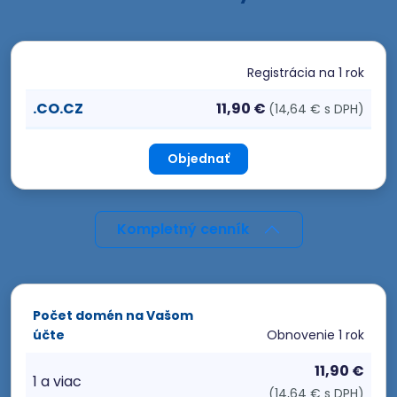
Registrácia
na 1 rok
.CO.CZ
11,90 €
(14,64 € s DPH)
Objednať
Kompletný cenník
Počet domén na Vašom
účte
Obnovenie
1 rok
11,90 €
1 a viac
(14,64 € s DPH)