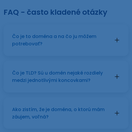
FAQ - často kladené otázky
Čo je to doména a na čo ju môžem
potrebovať?
Čo je TLD? Sú u domén nejaké rozdiely
medzi jednotlivými koncovkami?
Ako zistím, že je doména, o ktorú mám
záujem, voľná?