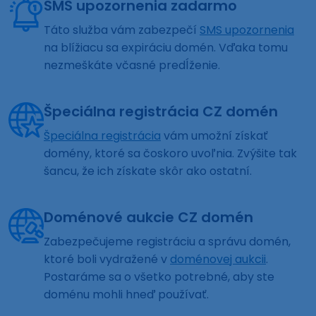
SMS upozornenia zadarmo
Táto služba vám zabezpečí
SMS upozornenia
na blížiacu sa expiráciu domén. Vďaka tomu
nezmeškáte včasné predĺženie.
Špeciálna registrácia CZ domén
Špeciálna registrácia
vám umožní získať
domény, ktoré sa čoskoro uvoľnia. Zvýšite tak
šancu, že ich získate skôr ako ostatní.
Doménové aukcie CZ domén
Zabezpečujeme registráciu a správu domén,
ktoré boli vydražené v
doménovej aukcii
.
Postaráme sa o všetko potrebné, aby ste
doménu mohli hneď používať.