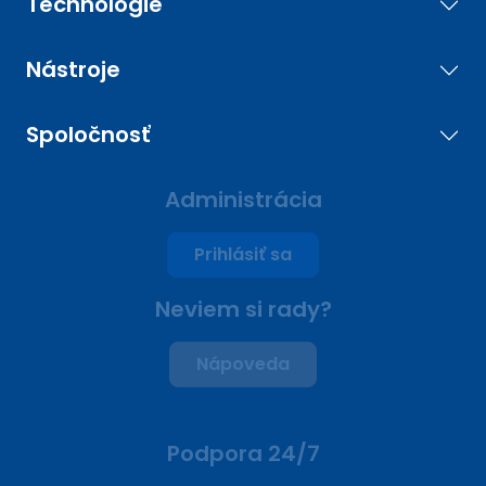
Technológie
Nástroje
Spoločnosť
Administrácia
Prihlásiť sa
Neviem si rady?
Nápoveda
Podpora 24/7