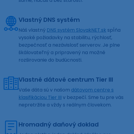
samé, načas a bez starostí.
Vlastný DNS systém
Náš vlastný
DNS systém SlovakNET.sk
spĺňa
vysoké požiadavky na stabilitu, rýchlosť,
bezpečnosť a nezávislosť serverov. Je plne
škálovateľný a pripravený na možné
rozširovanie do budúcnosti.
Vlastné dátové centrum Tier III
Vaše dáta sú v našom
dátovom centre s
klasifikáciou Tier III
v bezpečí. Sme tu pre vás
nepretržite a vždy s reálnym človekom.
Hromadný daňový doklad