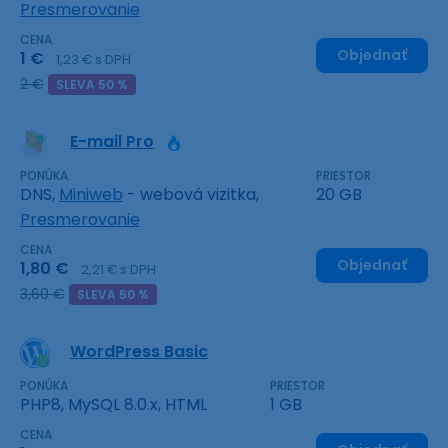
Presmerovanie
CENA
Objednať
1 €
1,23 € s DPH
2 €
SLEVA 50 %
E-mail Pro
PONÚKA
PRIESTOR
DNS,
Miniweb
- webová vizitka,
20 GB
Presmerovanie
CENA
Objednať
1,80 €
2,21 € s DPH
3,60 €
SLEVA 50 %
WordPress Basic
PONÚKA
PRIESTOR
PHP8, MySQL 8.0.x, HTML
1 GB
CENA