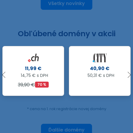
Všetky novinky
Obľúbené domény v akcii
40,90 €
8,99 €
50,31 € s DPH
11,06 € s DPH
21,99 €
59 %
* cena na 1. rok registrácie novej domény
Ďalšie domény