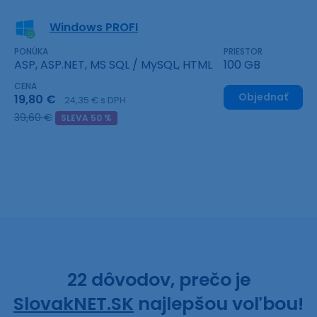
Windows PROFI
PONÚKA
PRIESTOR
ASP, ASP.NET, MS SQL / MySQL, HTML
100 GB
CENA
Objednať
19,80 €
24,35 € s DPH
39,60 €
SLEVA 50 %
22 dôvodov, prečo je
SlovakNET.SK
najlepšou voľbou!