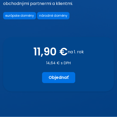
obchodnými partnermi a klientmi.
európske domény
národné domény
11,90 €
na 1. rok
14,64 € s DPH
Objednať