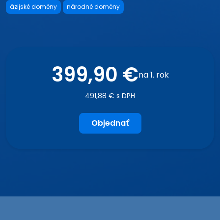
ázijské domény
národné domény
399,90 €
na 1. rok
491,88 € s DPH
Objednať