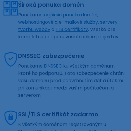
Široká ponuka domén
Ponúkame
najširšiu ponuku domén
,
webhostingové
a
e-mailové služby
,
servery
,
tvorbu webov
a
TLS certifikáty
. Všetko pre
kompletnú podporu vašich online projektov
DNSSEC zabezpečenie
Ponúkame
DNSSEC
ku všetkým doménam,
ktoré ho podporujú. Toto zabezpečenie chráni
vašu doménu pred podvrhnutím dát a útokmi
pri komunikácii medzi vaším počítačom a
serverom.
SSL/TLS certifikát zadarmo
K všetkým doménam registrovaným u