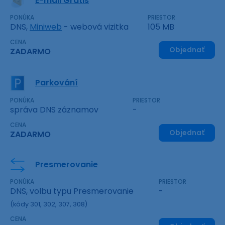
E-mail Gratis
PONÚKA
PRIESTOR
DNS,
Miniweb
- webová vizitka
105 MB
CENA
Objednať
ZADARMO
Parkování
PONÚKA
PRIESTOR
správa DNS záznamov
-
CENA
Objednať
ZADARMO
Presmerovanie
PONÚKA
PRIESTOR
DNS, volbu typu Presmerovanie
-
(kódy 301, 302, 307, 308)
CENA