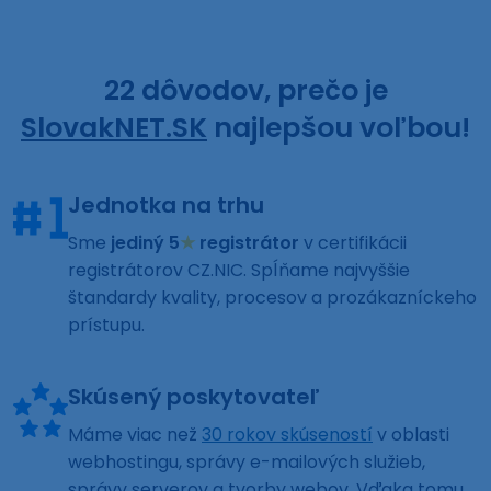
22 dôvodov, prečo je
SlovakNET.SK
najlepšou voľbou!
Jednotka na trhu
Sme
jediný 5
★
registrátor
v certifikácii
registrátorov CZ.NIC. Spĺňame najvyššie
štandardy kvality, procesov a prozákazníckeho
prístupu.
Skúsený poskytovateľ
Máme viac než
30 rokov skúseností
v oblasti
webhostingu, správy e-mailových služieb,
správy serverov a tvorby webov. Vďaka tomu