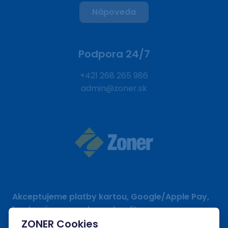
Nápoveda
Podpora 24/7
+421 268 265 986
admin@zoner.sk
Akceptujeme platby kartou, Google/Apple Pay,
bankovým prevodom a kreditom.
ZONER Cookies