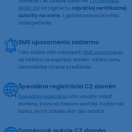
SlovakNET.sk získate zadarmo
TLS certifikát
BASIC DV
od DigiCertu,
najväčšej certifikačnej
autority na svete
, s garantovanou úrovňou
zabezpečenia.
SMS upozornenia zadarmo
Táto služba vám zabezpečí
SMS upozornenia
na blížiacu sa expiráciu domén. Vďaka tomu
nezmeškáte včasné predĺženie.
Špeciálna registrácia CZ domén
Špeciálna registrácia
vám umožní získať
domény, ktoré sa čoskoro uvoľnia. Zvýšite tak
šancu, že ich získate skôr ako ostatní.
Doménové aukcie CZ domén