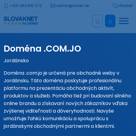
+421 263 815 272
admin@zoner.sk
Hľadať
Menu
Administrá
Doména .COM.JO
Jordánsko
Doména .com.jo je určená pre obchodné weby v
Jordánsku. Táto doména poskytuje profesionálnu
platformu na prezentáciu obchodných aktivít,
produktov a služieb. Pomáha tiež pri budovaní silného
online brandu a získavaní nových zákazníkov vďaka
zvýšenej viditeľnosti a dôveryhodnosti. Navyše
umožňuje ľahkú komunikáciu a spoluprácu s
jordánskymi obchodnými partnermi a klientmi.