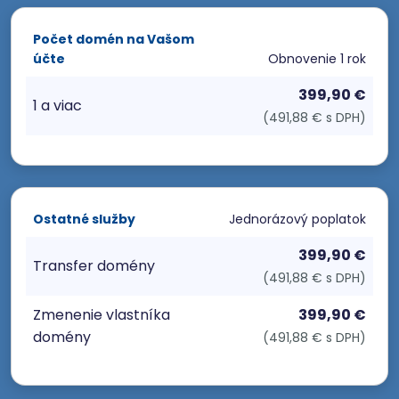
Počet domén na Vašom
účte
Obnovenie
1 rok
399,90 €
1 a viac
(491,88 € s DPH)
Ostatné služby
Jednorázový poplatok
399,90 €
Transfer domény
(491,88 € s DPH)
Zmenenie vlastníka
399,90 €
domény
(491,88 € s DPH)