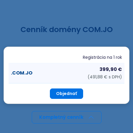
Cenník domény COM.JO
Registrácia
na 1 rok
399,90 €
.COM.JO
(491,88 € s DPH)
Objednať
Kompletný cenník