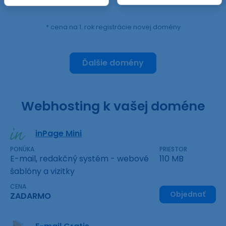
* cena na 1. rok registrácie novej domény
Ďalšie domény
Webhosting k vašej doméne
inPage Mini
PONÚKA
PRIESTOR
E-mail, redakčný systém - webové
110 MB
šablóny a vizitky
CENA
Objednať
ZADARMO