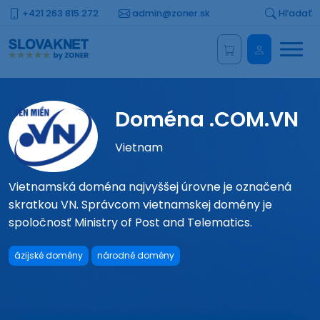
+421 263 815 272
admin@zoner.sk
Hľadať
Menu
Administrá
Doména .COM.VN
Vietnam
Vietnamská doména najvyššej úrovne je označená
skratkou VN. Správcom vietnamskej domény je
spoločnosť Ministry of Post and Telematics.
ázijské domény
národné domény