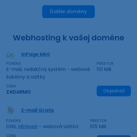
Ďalšie domény
Webhosting k vašej doméne
inPage Mini
PONÚKA
PRIESTOR
E-mail, redakčný systém - webové
110 MB
šablóny a vizitky
CENA
Objednať
ZADARMO
E-mail Gratis
PONÚKA
PRIESTOR
DNS,
Miniweb
- webová vizitka
105 MB
CENA