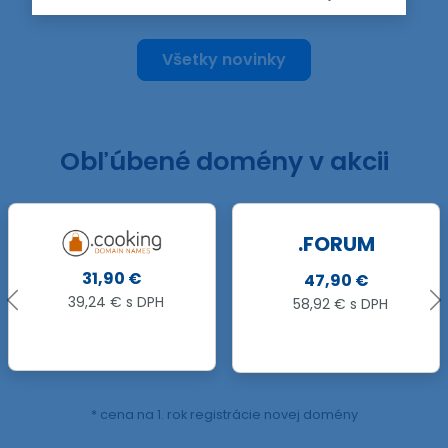
Všetky novinky
Obľúbené domény v akcii
.FORUM
.GROUP
47,90 €
44,90 €
58,92 € s DPH
55,23 € s DPH
* cena na 1. rok registrácie novej domény