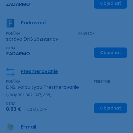
Objednať
ZADARMO
Parkování
PONÚKA
PRIESTOR
správa DNS záznamov
-
CENA
Objednať
ZADARMO
Presmerovanie
PONÚKA
PRIESTOR
DNS, volbu typu Presmerovanie
-
(kódy 301, 302, 307, 308)
CENA
Objednať
0,83 €
1,02 € s DPH
E-mail