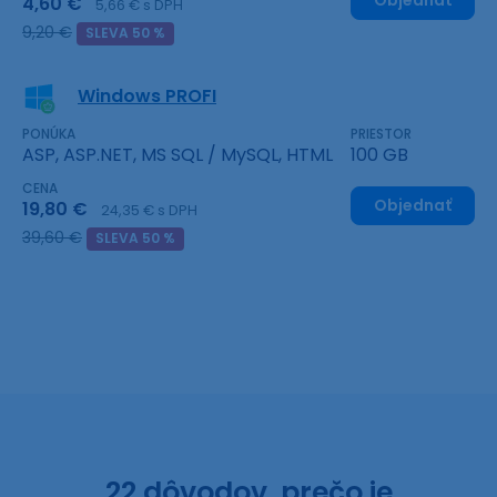
Objednať
4,60 €
5,66 € s DPH
9,20 €
SLEVA 50 %
Windows PROFI
PONÚKA
PRIESTOR
ASP, ASP.NET, MS SQL / MySQL, HTML
100 GB
CENA
Objednať
19,80 €
24,35 € s DPH
39,60 €
SLEVA 50 %
22 dôvodov, prečo je