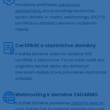
Ponúkame prehľadnú
zákaznícku
administráciu
, ktorá umožňuje komfortnú
správu domén, e-mailov, webhostingu, SSL/TLS
certifikátov, databáz i serverov na jednom
mieste
Certifikát o vlastníctve domény
K každej doméne zadarmo dodáme PDF
certifikát o vlastníctve. Ten sa môže hodiť ako
originálny darček alebo ako doklad pri
overovaní služieb, ktoré potvrdenie vlastníctva
vyžadujú.
Webhosting k doméne ZADARMO
K každej doméne ponúkame
zadarmo web i e-
mail
. Získate tak kompletné zázemie pre svoje