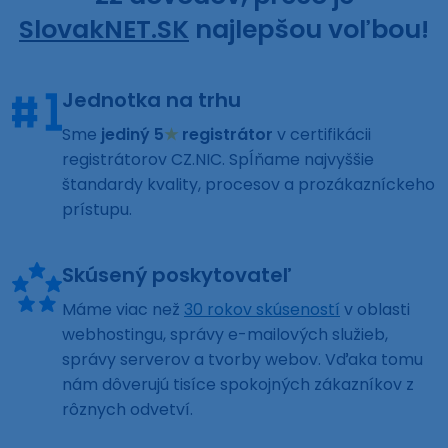
SlovakNET.SK
najlepšou voľbou!
Jednotka na trhu
Sme
jediný 5
★
registrátor
v certifikácii
registrátorov CZ.NIC. Spĺňame najvyššie
štandardy kvality, procesov a prozákazníckeho
prístupu.
Skúsený poskytovateľ
Máme viac než
30 rokov skúseností
v oblasti
webhostingu, správy e-mailových služieb,
správy serverov a tvorby webov. Vďaka tomu
nám dôverujú tisíce spokojných zákazníkov z
rôznych odvetví.