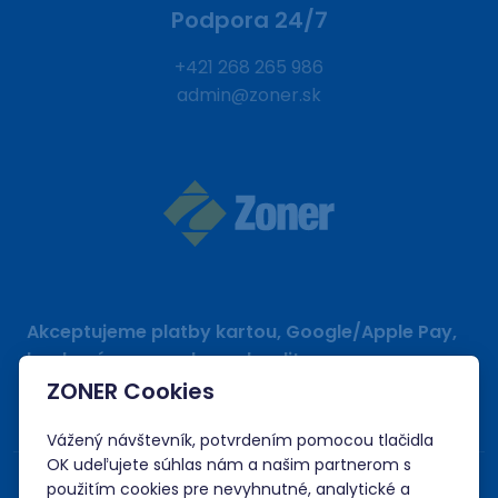
Podpora 24/7
+421 268 265 986
admin@zoner.sk
Akceptujeme platby kartou, Google/Apple Pay,
bankovým prevodom a kreditom.
ZONER Cookies
Vážený návštevník, potvrdením pomocou tlačidla
OK udeľujete súhlas nám a našim partnerom s
použitím cookies pre nevyhnutné, analytické a