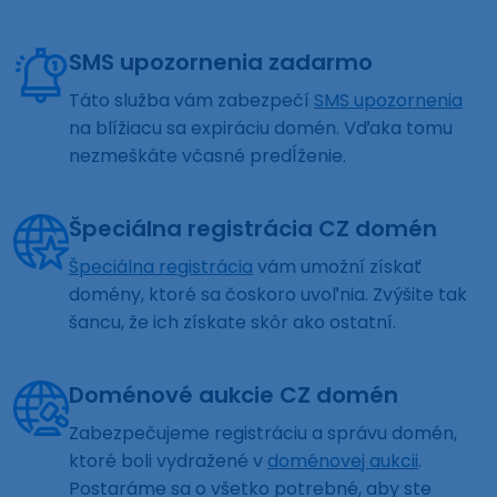
SMS upozornenia zadarmo
Táto služba vám zabezpečí
SMS upozornenia
na blížiacu sa expiráciu domén. Vďaka tomu
nezmeškáte včasné predĺženie.
Špeciálna registrácia CZ domén
Špeciálna registrácia
vám umožní získať
domény, ktoré sa čoskoro uvoľnia. Zvýšite tak
šancu, že ich získate skôr ako ostatní.
Doménové aukcie CZ domén
Zabezpečujeme registráciu a správu domén,
ktoré boli vydražené v
doménovej aukcii
.
Postaráme sa o všetko potrebné, aby ste