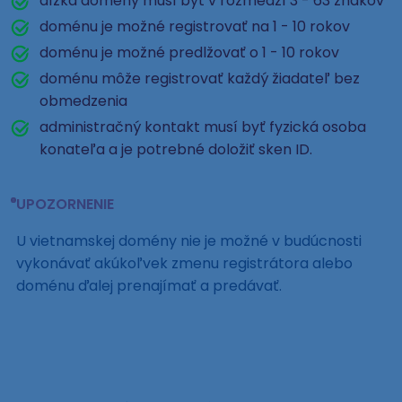
dĺžka domény musí byť v rozmedzí 3 - 63 znakov
doménu je možné registrovať na 1 - 10 rokov
doménu je možné predlžovať o 1 - 10 rokov
doménu môže registrovať každý žiadateľ bez
obmedzenia
administračný kontakt musí byť fyzická osoba
konateľa a je potrebné doložiť sken ID.
UPOZORNENIE
U vietnamskej domény nie je možné v budúcnosti
vykonávať akúkoľvek zmenu registrátora alebo
doménu ďalej prenajímať a predávať.