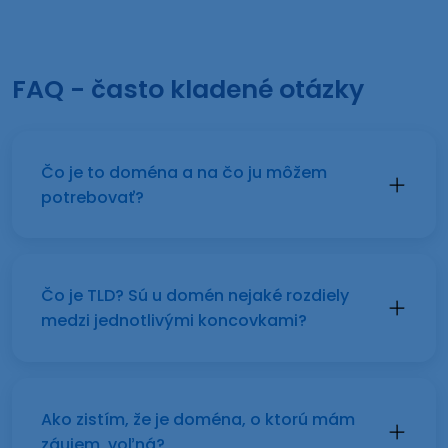
FAQ - často kladené otázky
Čo je to doména a na čo ju môžem
potrebovať?
Čo je TLD? Sú u domén nejaké rozdiely
medzi jednotlivými koncovkami?
Ako zistím, že je doména, o ktorú mám
záujem, voľná?