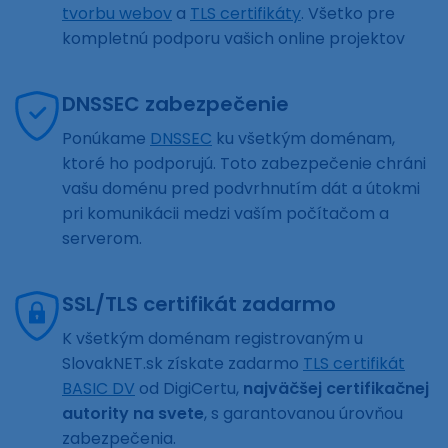
tvorbu webov
a
TLS certifikáty
. Všetko pre
kompletnú podporu vašich online projektov
DNSSEC zabezpečenie
Ponúkame
DNSSEC
ku všetkým doménam,
ktoré ho podporujú. Toto zabezpečenie chráni
vašu doménu pred podvrhnutím dát a útokmi
pri komunikácii medzi vaším počítačom a
serverom.
SSL/TLS certifikát zadarmo
K všetkým doménam registrovaným u
SlovakNET.sk získate zadarmo
TLS certifikát
BASIC DV
od DigiCertu,
najväčšej certifikačnej
autority na svete
, s garantovanou úrovňou
zabezpečenia.