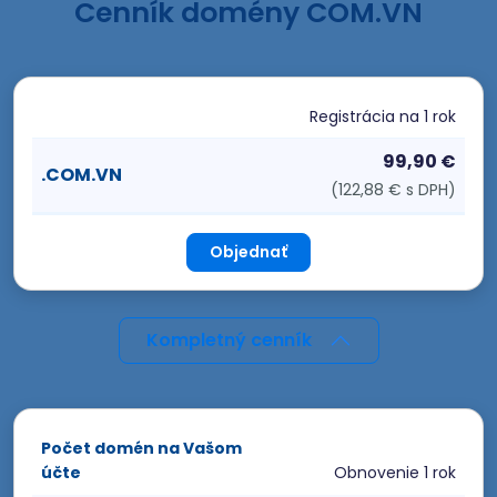
Cenník domény COM.VN
Registrácia
na 1 rok
99,90 €
.COM.VN
(122,88 € s DPH)
Objednať
Kompletný cenník
Počet domén na Vašom
účte
Obnovenie
1 rok