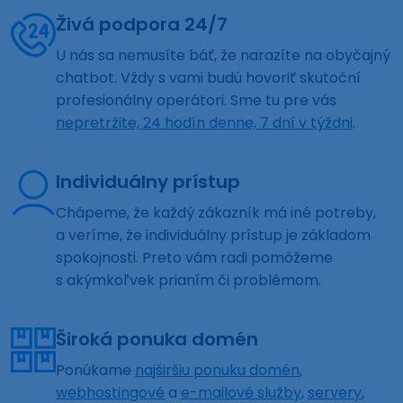
Živá podpora 24/7
U nás sa nemusíte báť, že narazíte na obyčajný
chatbot. Vždy s vami budú hovoriť skutoční
profesionálny operátori. Sme tu pre vás
nepretržite, 24 hodín denne, 7 dní v týždni
.
Individuálny prístup
Chápeme, že každý zákazník má iné potreby,
a veríme, že individuálny prístup je základom
spokojnosti. Preto vám radi pomôžeme
s akýmkoľvek prianím či problémom.
Široká ponuka domén
Ponúkame
najširšiu ponuku domén
,
webhostingové
a
e-mailové služby
,
servery
,