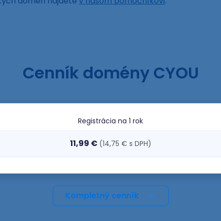
ckých domén nájdete
v našom pomocníkovi
.
Cenník domény CYOU
Registrácia
na 1 rok
11,99 €
(14,75 € s DPH)
Kompletný cenník