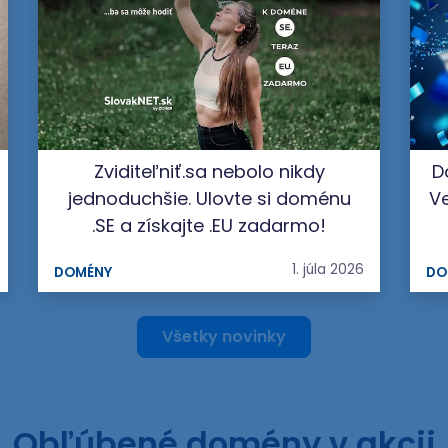
Zviditeľniť.sa nebolo nikdy
D
jednoduchšie. Ulovte si doménu
Ve
.SE a získajte .EU zadarmo!
1. júla 2026
DOMÉNY
DO
Všetky novinky
Obľúbené domény v akcii