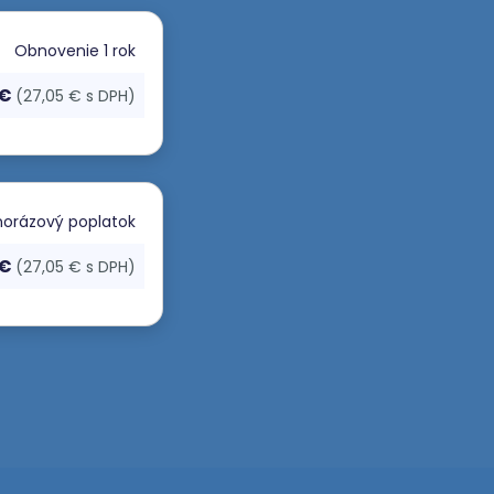
Obnovenie
1 rok
 €
(27,05 € s DPH)
orázový poplatok
 €
(27,05 € s DPH)