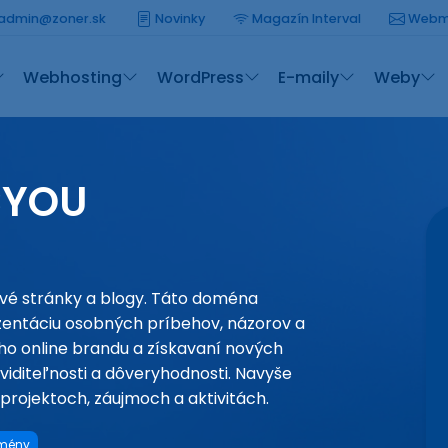
admin@zoner.sk
Novinky
Magazín Interval
Webm
Webhosting
WordPress
E-maily
Weby
CYOU
vé stránky a blogy. Táto doména
zentáciu osobných príbehov, názorov a
ého online brandu a získavaní nových
viditeľnosti a dôveryhodnosti. Navyše
projektoch, záujmoch a aktivitách.
omény