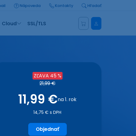
ail
Nápoveda
Kontakty
Hľadať
Administrácia
Cloud
SSL/TLS
ZĽAVA 45 %
21,99 €
11,99 €
na 1. rok
14,75 € s DPH
Objednať