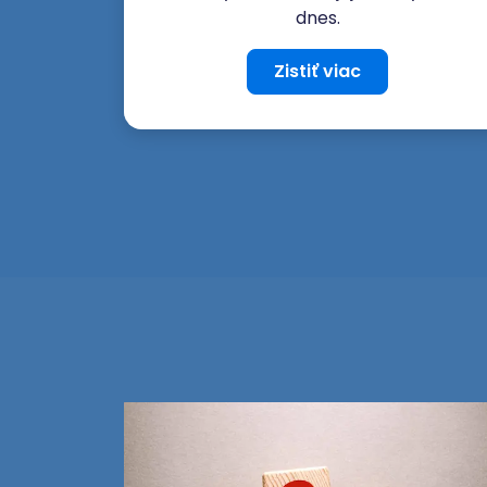
dnes.
Zistiť viac