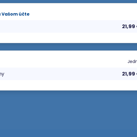
a Vašom účte
21,99
Jedn
ny
21,99