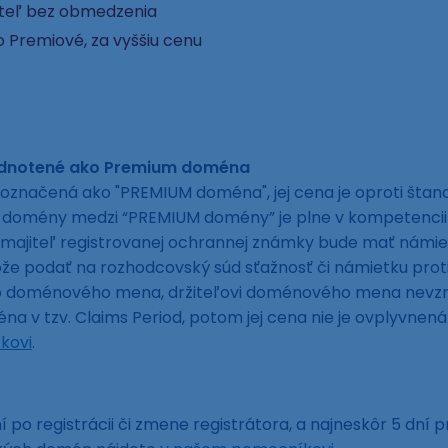
ateľ bez obmedzenia
 Premiové, za vyššiu cenu
odnotené ako Premium doména
označená ako "PREMIUM doména", jej cena je oproti šta
ej domény medzi “PREMIUM domény” je plne v kompetencii
 majiteľ registrovanej ochrannej známky bude mať námie
 podať na rozhodcovský súd sťažnosť či námietku proti e
to doménového mena, držiteľovi doménového mena nevzni
a v tzv. Claims Period, potom jej cena nie je ovplyvne
kovi
.
 po registrácii či zmene registrátora, a najneskôr 5 dní p