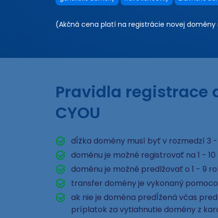
(Akčná cena platí na registrácie novej domény n
Pravidla registrace
CYOU
dĺžka domény musí byť v rozmedzí 3 -
doménu je možné registrovať na 1 - 10
doménu je možné predlžovať o 1 - 9 r
transfer domény je vykonaný pomoco
ak nie je doména predĺžená včas pred e
príplatok za vytiahnutie domény z ka