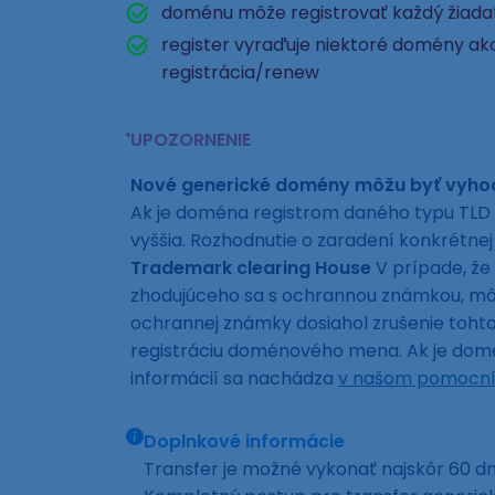
doménu môže registrovať každý žiad
register vyraďuje niektoré domény ako
registrácia/renew
UPOZORNENIE
Nové generické domény môžu byť vyh
Ak je doména registrom daného typu TLD 
vyššia. Rozhodnutie o zaradení konkrétn
Trademark clearing House
V prípade, že
zhodujúceho sa s ochrannou známkou, môže
ochrannej známky dosiahol zrušenie toh
registráciu doménového mena. Ak je domén
informácií sa nachádza
v našom pomocní
Doplnkové informácie
Transfer je možné vykonať najskôr 60 dní