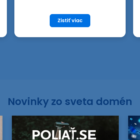
Zistiť viac
Novinky zo sveta domén