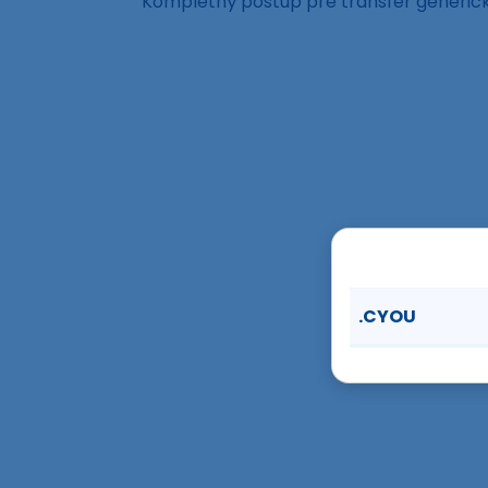
Kompletný postup pre transfer generi
.CYOU