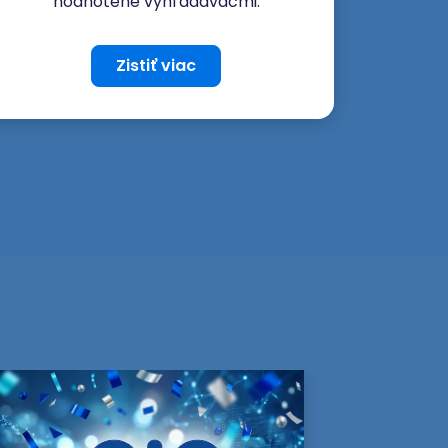
hodnotené vyhľadávačmi.
Zistiť viac