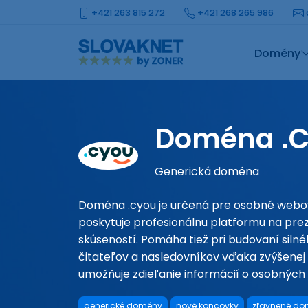
+421 263 815 272
+421 268 265 986
Domény
Doména .
Generická doména
Doména .cyou je určená pre osobné webo
poskytuje profesionálnu platformu na pre
skúseností. Pomáha tiež pri budovaní siln
čitateľov a nasledovníkov vďaka zvýšenej 
umožňuje zdieľanie informácií o osobných 
generické domény
nové koncovky
zľavnené d