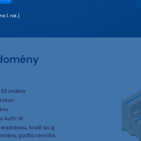
a 1. rok.)
 domény
 63 znakov
 rokov
okov
u Auth-id
xpiráciou, hradí sa aj
rantény, podľa cenníka