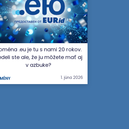
oména .eu je tu s nami 20 rokov.
deli ste ale, že ju môžete mať aj
v azbuke?
1. júna 2026
MÉNY