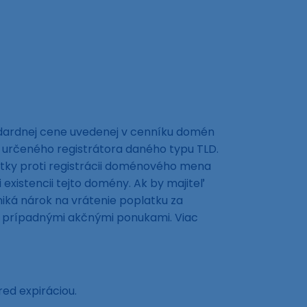
ndardnej cene uvedenej v cenníku domén
 určeného registrátora daného typu TLD.
tky proti registrácii doménového mena
xistencii tejto domény. Ak by majiteľ
ká nárok na vrátenie poplatku za
ná prípadnými akčnými ponukami. Viac
red expiráciou.