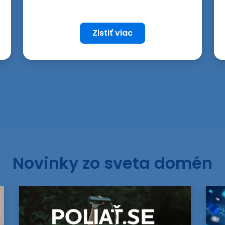
Zistiť viac
Novinky zo sveta domén