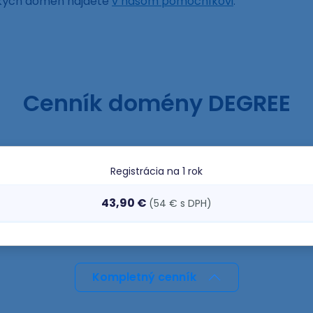
ckých domén nájdete
v našom pomocníkovi
.
Cenník domény DEGREE
Registrácia
na 1 rok
43,90 €
(54 € s DPH)
Kompletný cenník