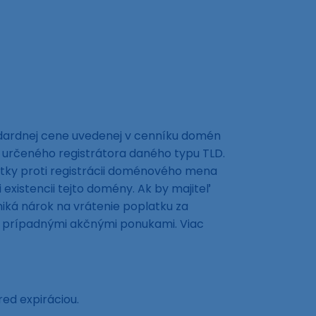
ndardnej cene uvedenej v cenníku domén
 určeného registrátora daného typu TLD.
tky proti registrácii doménového mena
xistencii tejto domény. Ak by majiteľ
ká nárok na vrátenie poplatku za
ná prípadnými akčnými ponukami. Viac
red expiráciou.