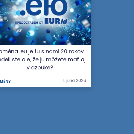
oména .eu je tu s nami 20 rokov.
deli ste ale, že ju môžete mať aj
v azbuke?
1. júna 2026
MÉNY