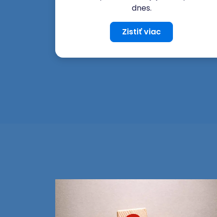
dnes.
Zistiť viac