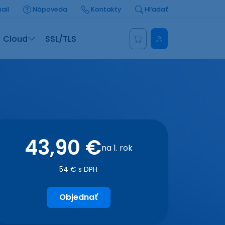
ail
Nápoveda
Kontakty
Hľadať
Administrácia
Cloud
SSL/TLS
43,90 €
na 1. rok
54 € s DPH
Objednať