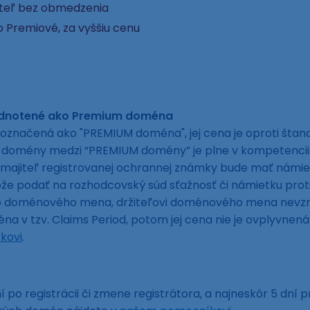
ateľ bez obmedzenia
 Premiové, za vyššiu cenu
odnotené ako Premium doména
označená ako "PREMIUM doména", jej cena je oproti šta
ej domény medzi “PREMIUM domény” je plne v kompetencii
 majiteľ registrovanej ochrannej známky bude mať námie
 podať na rozhodcovský súd sťažnosť či námietku proti e
to doménového mena, držiteľovi doménového mena nevzni
a v tzv. Claims Period, potom jej cena nie je ovplyvne
kovi
.
 po registrácii či zmene registrátora, a najneskôr 5 dní p