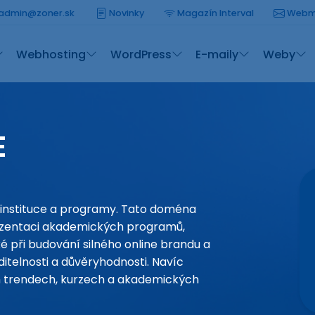
admin@zoner.sk
Novinky
Magazín Interval
Webm
Webhosting
WordPress
E-maily
Weby
E
 instituce a programy. Tato doména
rezentaci akademických programů,
é při budování silného online brandu a
itelnosti a důvěryhodnosti. Navíc
h trendech, kurzech a akademických