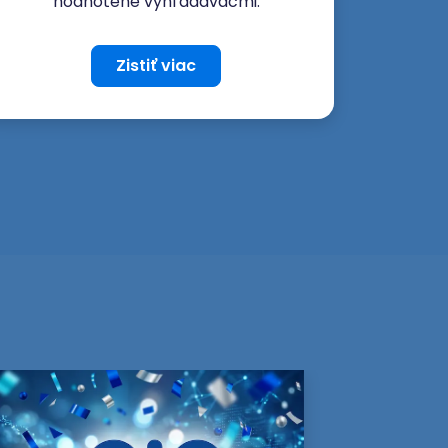
hodnotené vyhľadávačmi.
Zistiť viac