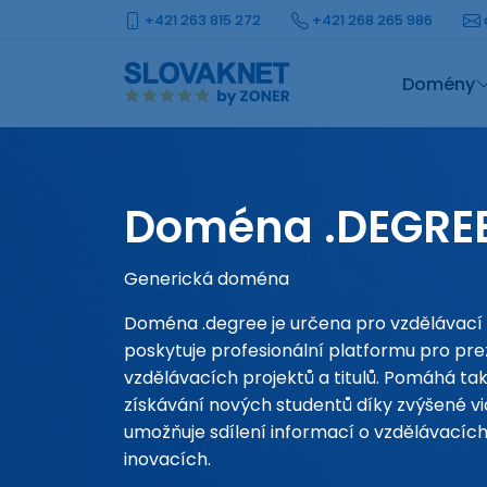
+421 263 815 272
+421 268 265 986
Domény
Doména .DEGRE
Generická doména
Doména .degree je určena pro vzdělávací
poskytuje profesionální platformu pro p
vzdělávacích projektů a titulů. Pomáhá tak
získávání nových studentů díky zvýšené vid
umožňuje sdílení informací o vzdělávacíc
inovacích.