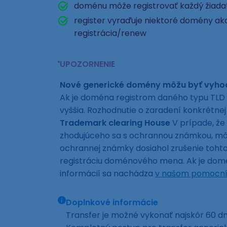
doménu môže registrovať každý žiad
register vyraďuje niektoré domény ako
registrácia/renew
UPOZORNENIE
Nové generické domény môžu byť vyh
Ak je doména registrom daného typu TLD 
vyššia. Rozhodnutie o zaradení konkrétn
Trademark clearing House
V prípade, že
zhodujúceho sa s ochrannou známkou, môže
ochrannej známky dosiahol zrušenie toh
registráciu doménového mena. Ak je domén
informácií sa nachádza
v našom pomocní
Doplnkové informácie
Transfer je možné vykonať najskôr 60 dní