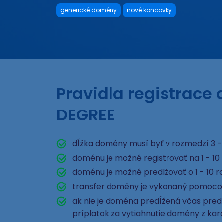
generické domény
nové koncovky
Pravidla registrace
DEGREE
dĺžka domény musí byť v rozmedzí 3 -
doménu je možné registrovať na 1 - 10
doménu je možné predlžovať o 1 - 10 r
transfer domény je vykonaný pomoco
ak nie je doména predĺžená včas pred e
príplatok za vytiahnutie domény z ka