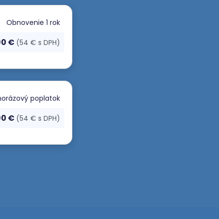
Obnovenie
1 rok
90 €
(54 € s DPH)
orázový poplatok
90 €
(54 € s DPH)