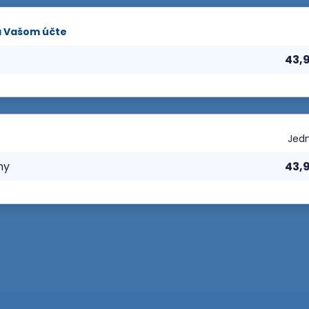
a Vašom účte
43,
Jedn
ny
43,