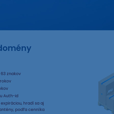
 domény
 63 znakov
 rokov
okov
u Auth-id
xpiráciou, hradí sa aj
rantény, podľa cenníka