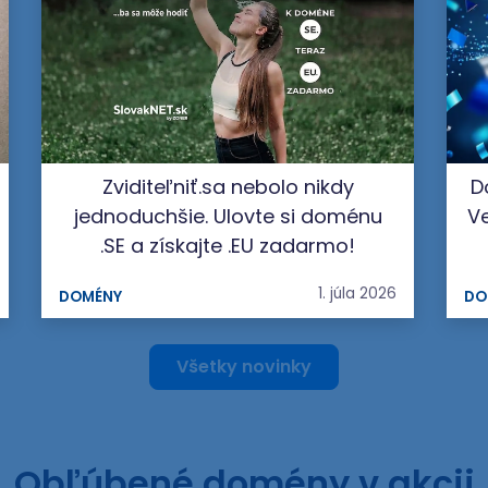
Zviditeľniť.sa nebolo nikdy
D
jednoduchšie. Ulovte si doménu
Ve
.SE a získajte .EU zadarmo!
1. júla 2026
DOMÉNY
DO
Všetky novinky
Obľúbené domény v akcii