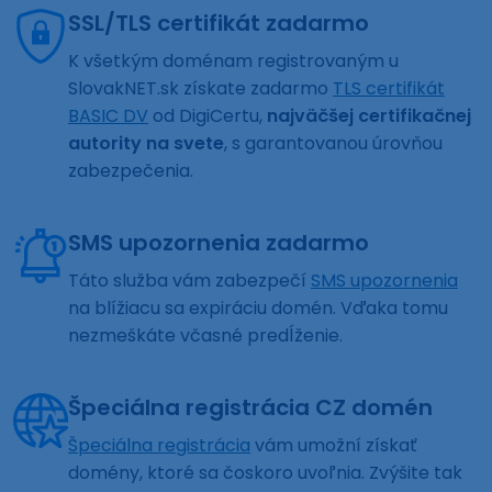
SSL/TLS certifikát zadarmo
K všetkým doménam registrovaným u
SlovakNET.sk získate zadarmo
TLS certifikát
BASIC DV
od DigiCertu,
najväčšej certifikačnej
autority na svete
, s garantovanou úrovňou
zabezpečenia.
SMS upozornenia zadarmo
Táto služba vám zabezpečí
SMS upozornenia
na blížiacu sa expiráciu domén. Vďaka tomu
nezmeškáte včasné predĺženie.
Špeciálna registrácia CZ domén
Špeciálna registrácia
vám umožní získať
domény, ktoré sa čoskoro uvoľnia. Zvýšite tak