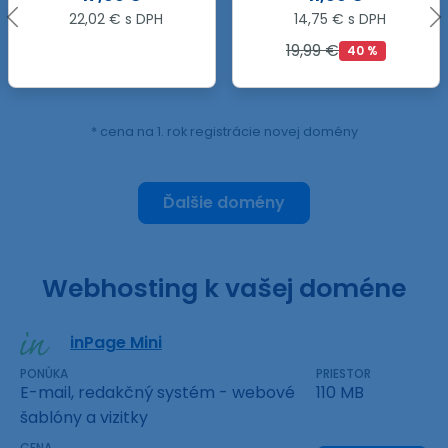
14,75 € s DPH
55,23 € s DPH
19,99 €
40 %
* cena na 1. rok registrácie novej domény
Ďalšie domény
Webhosting k vašej doméne
inPage Mini
PONÚKA
PRIESTOR
E-mail, redakčný systém - webové
110 MB
šablóny a vizitky
CENA