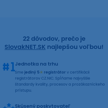
22 dôvodov, prečo je
SlovakNET.SK
najlepšou voľbou!
Jednotka na trhu
Sme
jediný 5
★
registrátor
v certifikácii
registrátorov CZ.NIC. Spĺňame najvyššie
štandardy kvality, procesov a prozákazníckeho
prístupu.
Skúsený poskytovateľ