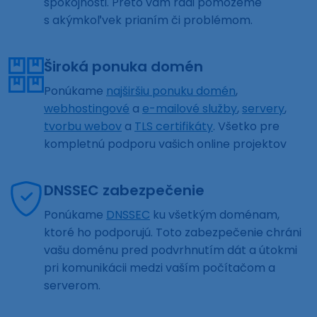
spokojnosti. Preto vám radi pomôžeme
s akýmkoľvek prianím či problémom.
Široká ponuka domén
Ponúkame
najširšiu ponuku domén
,
webhostingové
a
e-mailové služby
,
servery
,
tvorbu webov
a
TLS certifikáty
. Všetko pre
kompletnú podporu vašich online projektov
DNSSEC zabezpečenie
Ponúkame
DNSSEC
ku všetkým doménam,
ktoré ho podporujú. Toto zabezpečenie chráni
vašu doménu pred podvrhnutím dát a útokmi
pri komunikácii medzi vaším počítačom a
serverom.