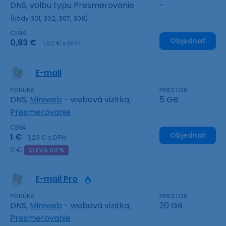
DNS, volbu typu Presmerovanie
-
(kódy 301, 302, 307, 308)
CENA
Objednať
0,83 €
1,02 € s DPH
E-mail
PONÚKA
PRIESTOR
DNS,
Miniweb
- webová vizitka,
5 GB
Presmerovanie
CENA
Objednať
1 €
1,23 € s DPH
2 €
SLEVA 50 %
E-mail Pro
PONÚKA
PRIESTOR
DNS,
Miniweb
- webová vizitka,
20 GB
Presmerovanie