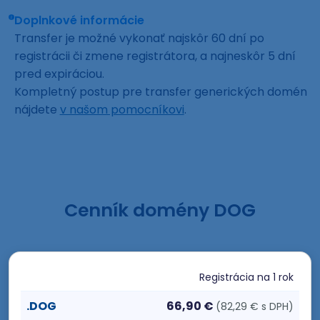
Doplnkové informácie
Transfer je možné vykonať najskôr 60 dní po
registrácii či zmene registrátora, a najneskôr 5 dní
pred expiráciou.
Kompletný postup pre transfer generických domén
nájdete
v našom pomocníkovi
.
Cenník domény DOG
Registrácia
na 1 rok
.DOG
66,90 €
(82,29 € s DPH)