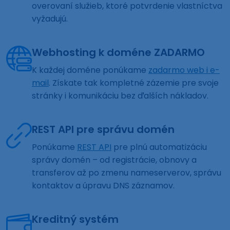
overovaní služieb, ktoré potvrdenie vlastníctva
vyžadujú.
Webhosting k doméne ZADARMO
K každej doméne ponúkame
zadarmo web i e-
mail
. Získate tak kompletné zázemie pre svoje
stránky i komunikáciu bez ďalších nákladov.
REST API pre správu domén
Ponúkame
REST API
pre plnú automatizáciu
správy domén – od registrácie, obnovy a
transferov až po zmenu nameserverov, správu
kontaktov a úpravu DNS záznamov.
Kreditný systém