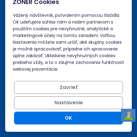
Prihlásiť sa
ZONER Cookies
Neviem si rady?
Vážený návštevník, potvrdením pomocou tlačidla
OK udeľujete súhlas nám a našim partnerom s
použitím cookies pre nevyhnutné, analytické a
Nápoveda
marketingové účely na tomto zariadení. Voľbou
Nastavenia môžete sami určiť, aké skupiny cookies
je možné spracovávať, prípadne ich spracovanie
Podpora 24/7
úplne zakázať. Ukladanie nevyhnutných cookies
prebieha vždy, a to v záujme zachovania funkčnosti
+421 268 265 986
webovej prezentácie.
admin@zoner.sk
Zavrieť
Nastavenie
OK