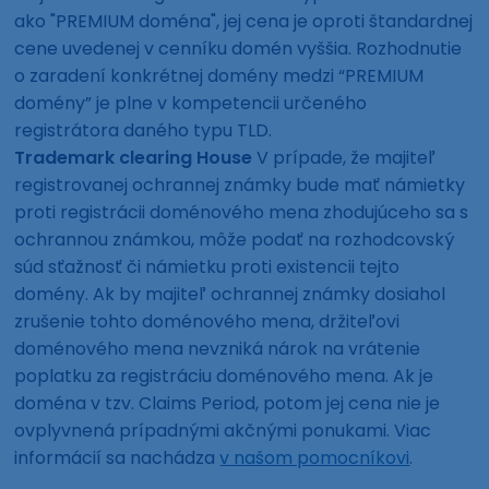
ako "PREMIUM doména", jej cena je oproti štandardnej
cene uvedenej v cenníku domén vyššia. Rozhodnutie
o zaradení konkrétnej domény medzi “PREMIUM
domény” je plne v kompetencii určeného
registrátora daného typu TLD.
Trademark clearing House
V prípade, že majiteľ
registrovanej ochrannej známky bude mať námietky
proti registrácii doménového mena zhodujúceho sa s
ochrannou známkou, môže podať na rozhodcovský
súd sťažnosť či námietku proti existencii tejto
domény. Ak by majiteľ ochrannej známky dosiahol
zrušenie tohto doménového mena, držiteľovi
doménového mena nevzniká nárok na vrátenie
poplatku za registráciu doménového mena. Ak je
doména v tzv. Claims Period, potom jej cena nie je
ovplyvnená prípadnými akčnými ponukami. Viac
informácií sa nachádza
v našom pomocníkovi
.