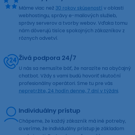
Máme viac než
30 rokov skúseností
v oblasti
webhostingu, správy e-mailových služieb,
správy serverov a tvorby webov. Vďaka tomu
nám dôverujú tisíce spokojných zákazníkov z
rôznych odvetví.
Živá podpora 24/7
U nás sa nemusíte báť, že narazíte na obyčajný
chatbot. Vždy s vami budú hovoriť skutoční
profesionálny operátori. Sme tu pre vás
nepretržite, 24 hodín denne, 7 dní v týždni
.
Individuálny prístup
Chápeme, že každý zákazník má iné potreby,
a veríme, že individuálny prístup je základom