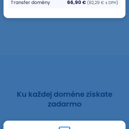
Transfer domény
66,90 €
(82,29 € s DPH)
Ku každej doméne získate
zadarmo