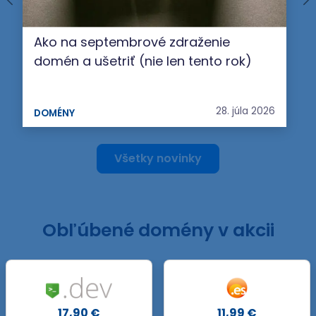
Ako na septembrové zdraženie
domén a ušetriť (nie len tento rok)
28. júla 2026
DOMÉNY
Všetky novinky
Obľúbené domény v akcii
.GROUP
11,99 €
44,90 €