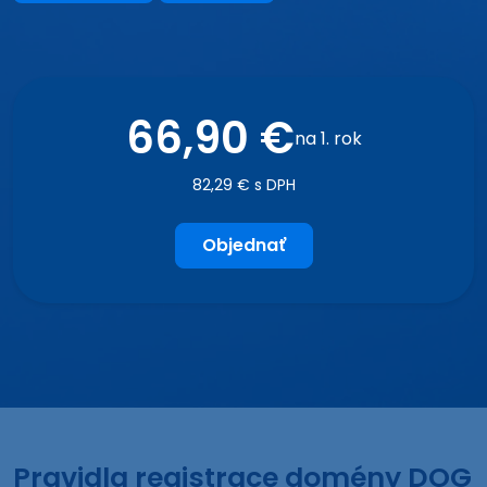
66,90 €
na 1. rok
82,29 € s DPH
Objednať
Pravidla registrace domény DOG