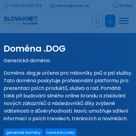
+421 263 815 272
admin@zoner.sk
Hľadať
Menu
Administrá
Doména .DOG
Generická doména
Doména .dog je určena pro milovníky psů a psí služby.
Tato doména poskytuje profesionální platformu pro
prezentaci psích produktů, služeb a rad. Pomáhá
také při budování silného online brandu a získávání
nových zákazníků a následovníků díky zvýšené
viditelnosti a důvěryhodnosti. Navíc umožňuje sdílení
informací o psích trendech, trénincích a novinkách.
generické domény
nové koncovky