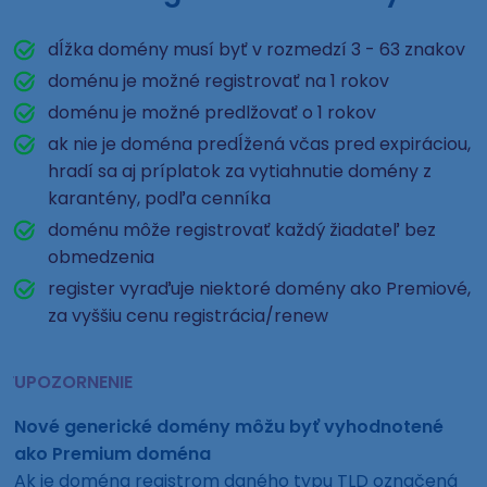
dĺžka domény musí byť v rozmedzí 3 - 63 znakov
doménu je možné registrovať na 1 rokov
doménu je možné predlžovať o 1 rokov
ak nie je doména predĺžená včas pred expiráciou,
hradí sa aj príplatok za vytiahnutie domény z
karantény, podľa cenníka
doménu môže registrovať každý žiadateľ bez
obmedzenia
register vyraďuje niektoré domény ako Premiové,
za vyššiu cenu registrácia/renew
UPOZORNENIE
Nové generické domény môžu byť vyhodnotené
ako Premium doména
Ak je doména registrom daného typu TLD označená