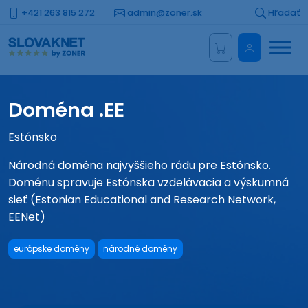
+421 263 815 272
admin@zoner.sk
Hľadať
Menu
Administrá
Doména .EE
Estónsko
Národná doména najvyššieho rádu pre Estónsko.
Doménu spravuje Estónska vzdelávacia a výskumná
sieť (Estonian Educational and Research Network,
EENet)
európske domény
národné domény