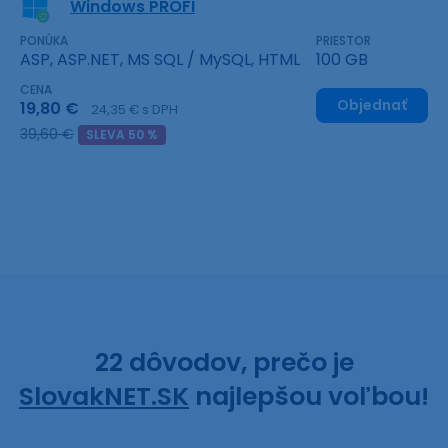
Windows PROFI
PONÚKA
PRIESTOR
ASP, ASP.NET, MS SQL / MySQL, HTML
100 GB
CENA
Objednať
19,80 €
24,35 € s DPH
39,60 €
SLEVA 50 %
22 dôvodov, prečo je
SlovakNET.SK
najlepšou voľbou!