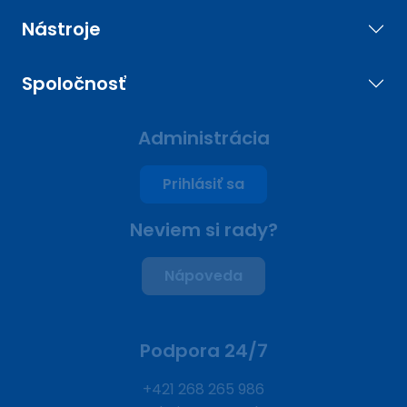
Nástroje
Spoločnosť
Administrácia
Prihlásiť sa
Neviem si rady?
Nápoveda
Podpora 24/7
+421 268 265 986