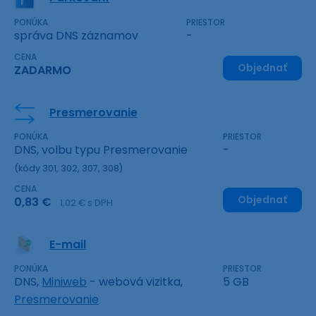
PONÚKA
PRIESTOR
správa DNS záznamov
-
CENA
Objednať
ZADARMO
Presmerovanie
PONÚKA
PRIESTOR
DNS, volbu typu Presmerovanie
-
(kódy 301, 302, 307, 308)
CENA
Objednať
0,83 €
1,02 € s DPH
E-mail
PONÚKA
PRIESTOR
DNS,
Miniweb
- webová vizitka,
5 GB
Presmerovanie