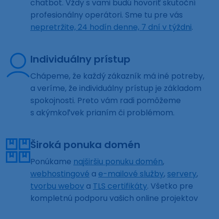
chatbot. Vždy s vami budú hovoriť skutoční
profesionálny operátori. Sme tu pre vás
nepretržite, 24 hodín denne, 7 dní v týždni
.
Individuálny prístup
Chápeme, že každý zákazník má iné potreby,
a veríme, že individuálny prístup je základom
spokojnosti. Preto vám radi pomôžeme
s akýmkoľvek prianím či problémom.
Široká ponuka domén
Ponúkame
najširšiu ponuku domén
,
webhostingové
a
e-mailové služby
,
servery
,
tvorbu webov
a
TLS certifikáty
. Všetko pre
kompletnú podporu vašich online projektov