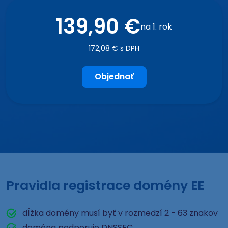
139,90 €
na 1. rok
172,08 € s DPH
Objednať
Pravidla registrace domény EE
dĺžka domény musí byť v rozmedzí 2 - 63 znakov
doména podporuje DNSSEC