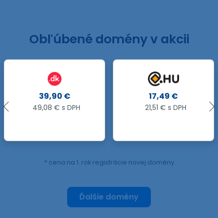
Obľúbené domény v akcii
.
90 €
17,49 €
11,
€ s DPH
21,51 € s DPH
14,75 
15,99 
* cena na 1. rok registrácie novej domény
Ďalšie domény