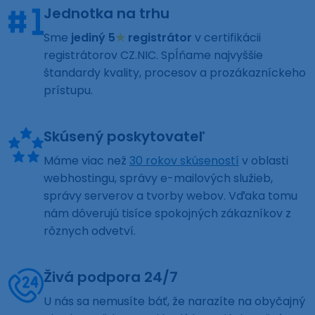
Jednotka na trhu
Sme
jediný 5
★
registrátor
v certifikácii
registrátorov CZ.NIC. Spĺňame najvyššie
štandardy kvality, procesov a prozákazníckeho
prístupu.
Skúsený poskytovateľ
Máme viac než
30 rokov skúseností
v oblasti
webhostingu, správy e-mailových služieb,
správy serverov a tvorby webov. Vďaka tomu
nám dôverujú tisíce spokojných zákazníkov z
rôznych odvetví.
Živá podpora 24/7
U nás sa nemusíte báť, že narazíte na obyčajný