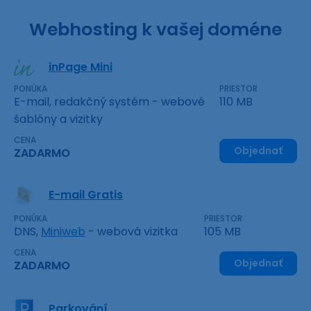
Webhosting k vašej doméne
inPage Mini
PONÚKA
PRIESTOR
E-mail, redakčný systém - webové
110 MB
šablóny a vizitky
CENA
Objednať
ZADARMO
E-mail Gratis
PONÚKA
PRIESTOR
DNS,
Miniweb
- webová vizitka
105 MB
CENA
Objednať
ZADARMO
Parkování