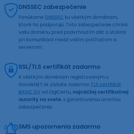
DNSSEC zabezpečenie
Ponúkame
DNSSEC
ku všetkým doménam,
ktoré ho podporujú. Toto zabezpečenie chráni
vašu doménu pred podvrhnutím dát a útokmi
pri komunikácii medzi vaším počítačom a
serverom.
SSL/TLS certifikát zadarmo
K všetkým doménam registrovaným u
SlovakNET.sk získate zadarmo
TLS certifikát
BASIC DV
od DigiCertu,
najväčšej certifikačnej
autority na svete
, s garantovanou úrovňou
zabezpečenia.
SMS upozornenia zadarmo