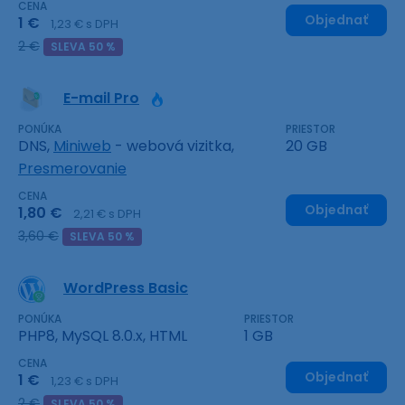
CENA
Objednať
1 €
1,23 € s DPH
2 €
SLEVA 50 %
E-mail Pro
PONÚKA
PRIESTOR
DNS,
Miniweb
- webová vizitka,
20 GB
Presmerovanie
CENA
Objednať
1,80 €
2,21 € s DPH
3,60 €
SLEVA 50 %
WordPress Basic
PONÚKA
PRIESTOR
PHP8, MySQL 8.0.x, HTML
1 GB
CENA
Objednať
1 €
1,23 € s DPH
2 €
SLEVA 50 %