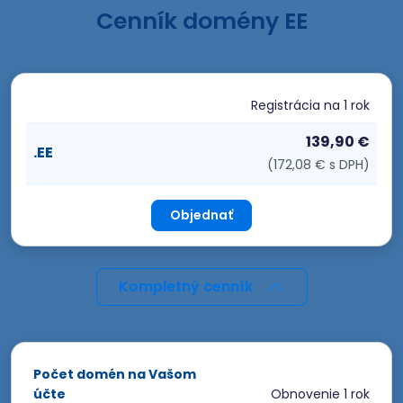
Cenník domény EE
Registrácia
na 1 rok
139,90 €
.EE
(172,08 € s DPH)
Objednať
Kompletný cenník
Počet domén na Vašom
účte
Obnovenie
1 rok