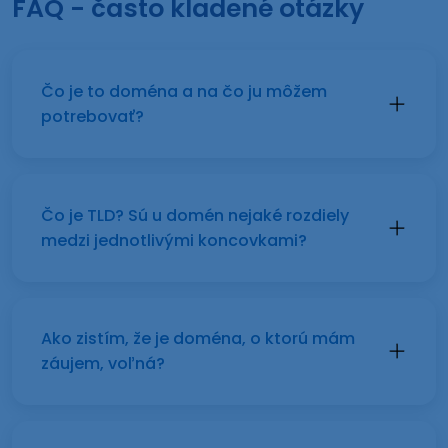
FAQ - často kladené otázky
Čo je to doména a na čo ju môžem
potrebovať?
Čo je TLD? Sú u domén nejaké rozdiely
medzi jednotlivými koncovkami?
Ako zistím, že je doména, o ktorú mám
záujem, voľná?