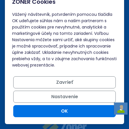
ZONER Cookies
Administrácia
Vážený návštevník, potvrdením pomocou tlačidla
OK udeľujete súhlas nám a našim partnerom s
Prihlásiť sa
použitím cookies pre nevyhnutné, analytické a
marketingové účely na tomto zariadení. Voľbou
Neviem si rady?
Nastavenia môžete sami určiť, aké skupiny cookies
je možné spracovávať, prípadne ich spracovanie
úplne zakázať. Ukladanie nevyhnutných cookies
Nápoveda
prebieha vždy, a to v záujme zachovania funkčnosti
webovej prezentácie.
Podpora 24/7
Zavrieť
+421 268 265 986
admin@zoner.sk
Nastavenie
OK