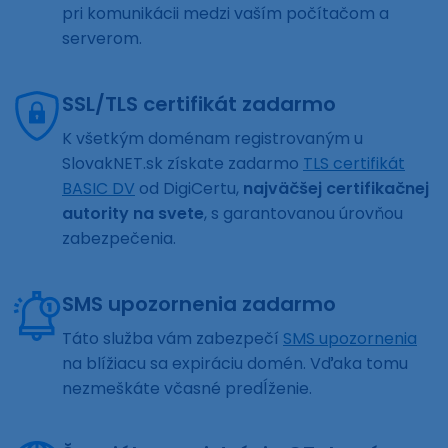
pri komunikácii medzi vaším počítačom a
serverom.
SSL/TLS certifikát zadarmo
K všetkým doménam registrovaným u
SlovakNET.sk získate zadarmo
TLS certifikát
BASIC DV
od DigiCertu,
najväčšej certifikačnej
autority na svete
, s garantovanou úrovňou
zabezpečenia.
SMS upozornenia zadarmo
Táto služba vám zabezpečí
SMS upozornenia
na blížiacu sa expiráciu domén. Vďaka tomu
nezmeškáte včasné predĺženie.