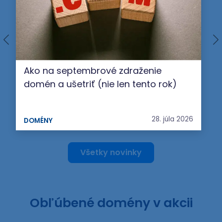
Ako na septembrové zdraženie
domén a ušetriť (nie len tento rok)
28. júla 2026
DOMÉNY
Všetky novinky
Obľúbené domény v akcii