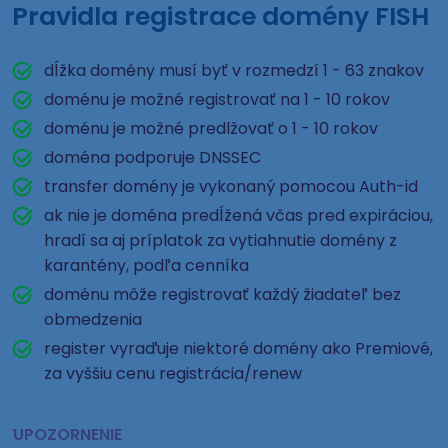
Pravidla registrace domény FISH
dĺžka domény musí byť v rozmedzí 1 - 63 znakov
doménu je možné registrovať na 1 - 10 rokov
doménu je možné predlžovať o 1 - 10 rokov
doména podporuje DNSSEC
transfer domény je vykonaný pomocou Auth-id
ak nie je doména predĺžená včas pred expiráciou,
hradí sa aj príplatok za vytiahnutie domény z
karantény, podľa cenníka
doménu môže registrovať každý žiadateľ bez
obmedzenia
register vyraďuje niektoré domény ako Premiové,
za vyššiu cenu registrácia/renew
UPOZORNENIE