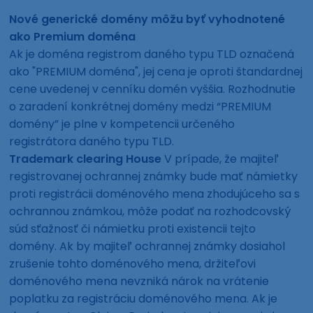
Nové generické domény môžu byť vyhodnotené
ako Premium doména
Ak je doména registrom daného typu TLD označená
ako "PREMIUM doména", jej cena je oproti štandardnej
cene uvedenej v cenníku domén vyššia. Rozhodnutie
o zaradení konkrétnej domény medzi “PREMIUM
domény” je plne v kompetencii určeného
registrátora daného typu TLD.
Trademark clearing House
V prípade, že majiteľ
registrovanej ochrannej známky bude mať námietky
proti registrácii doménového mena zhodujúceho sa s
ochrannou známkou, môže podať na rozhodcovský
súd sťažnosť či námietku proti existencii tejto
domény. Ak by majiteľ ochrannej známky dosiahol
zrušenie tohto doménového mena, držiteľovi
doménového mena nevzniká nárok na vrátenie
poplatku za registráciu doménového mena. Ak je