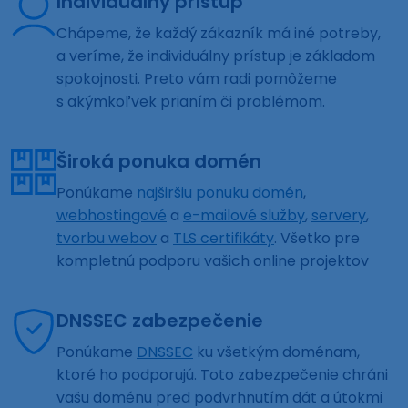
Individuálny prístup
Chápeme, že každý zákazník má iné potreby,
a veríme, že individuálny prístup je základom
spokojnosti. Preto vám radi pomôžeme
s akýmkoľvek prianím či problémom.
Široká ponuka domén
Ponúkame
najširšiu ponuku domén
,
webhostingové
a
e-mailové služby
,
servery
,
tvorbu webov
a
TLS certifikáty
. Všetko pre
kompletnú podporu vašich online projektov
DNSSEC zabezpečenie
Ponúkame
DNSSEC
ku všetkým doménam,
ktoré ho podporujú. Toto zabezpečenie chráni
vašu doménu pred podvrhnutím dát a útokmi