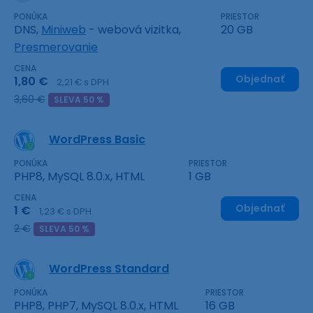
PONÚKA
PRIESTOR
DNS,
Miniweb
- webová vizitka,
20 GB
Presmerovanie
CENA
Objednať
1,80 €
2,21 € s DPH
3,60 €
SLEVA 50 %
WordPress Basic
PONÚKA
PRIESTOR
PHP8, MySQL 8.0.x, HTML
1 GB
CENA
Objednať
1 €
1,23 € s DPH
2 €
SLEVA 50 %
WordPress Standard
PONÚKA
PRIESTOR
PHP8, PHP7, MySQL 8.0.x, HTML
16 GB