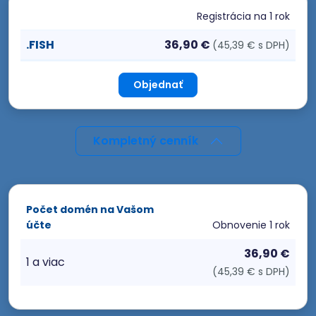
Registrácia
na 1 rok
.FISH
36,90 €
(45,39 € s DPH)
Objednať
Kompletný cenník
Počet domén na Vašom
účte
Obnovenie
1 rok
36,90 €
1 a viac
(45,39 € s DPH)