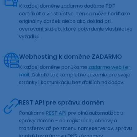
K každej doméne zadarmo dodáme PDF
certifikát o vlastníctve. Ten sa môže hodiť ako
originálny darček alebo ako doklad pri
overovaní služieb, ktoré potvrdenie vlastníctva
vyžadujú.
Webhosting k doméne ZADARMO
K každej doméne ponúkame
zadarmo web i e-
mail
. Získate tak kompletné zázemie pre svoje
stránky i komunikáciu bez ďalších nákladov.
REST API pre správu domén
Ponúkame
REST API
pre plnú automatizáciu
správy domén – od registrácie, obnovy a
transferov až po zmenu nameserverov, správu
kontaktov a úpravu DNS záznamov.