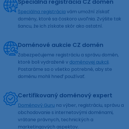
Špeciálna registrácia CZ domén
Špeciálna registrácia
vám umožní získať
domény, ktoré sa čoskoro uvoľnia. Zvýšite tak
šancu, že ich získate skôr ako ostatní.
Doménové aukcie CZ domén
Zabezpečujeme registráciu a správu domén,
ktoré boli vydražené v
doménovej aukcii
.
Postaráme sa o všetko potrebné, aby ste
doménu mohli hneď používať.
Certifikovaný doménový expert
Doménový Guru
na výber, registráciu, správu a
obchodovanie s internetovými doménami,
vrátane právnych, technických a
marketingových aspektov.