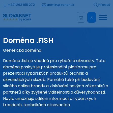
+421 263 815 272
admin@zoner.sk
Hľadať
Menu
Administrá
Doména .FISH
Generická doména
Doména .fish je vhodná pro rybáře a akvaristy. Tato
doména poskytuje profesionální platformu pro
prezentaci rybářských produktů, technik a
akvaristických služeb. Pomáhá také při budování
silného online brandu a získávání nových zákazníků a
partnerů díky zvýšené viditelnosti a důvěryhodnosti.
Navíc umožňuje sdílení informací o rybářských
trendech, technikách a inovacích.