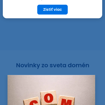
Zistiť viac
Novinky zo sveta domén