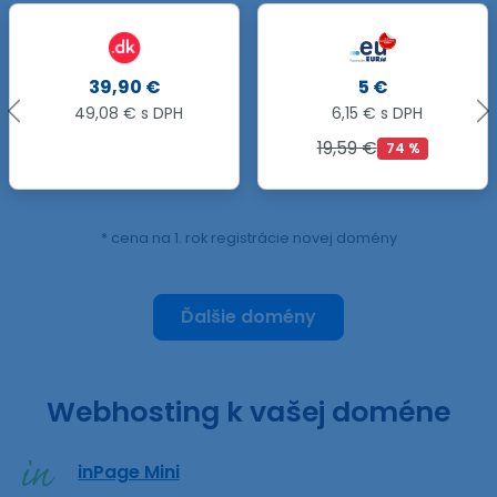
.GARDEN
5 €
39,90 €
6,15 € s DPH
49,08 € s DPH
19,59 €
74 %
* cena na 1. rok registrácie novej domény
Ďalšie domény
Webhosting k vašej doméne
inPage Mini