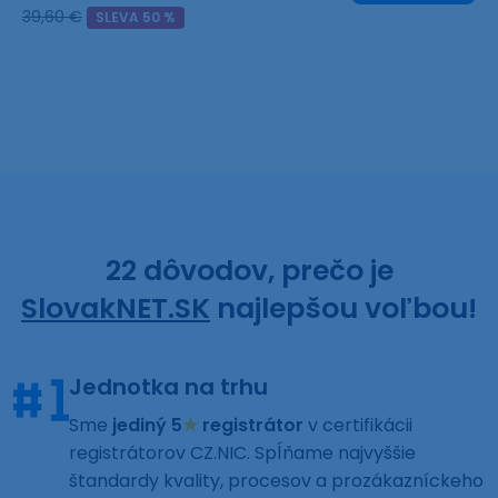
39,60 €
SLEVA 50 %
22 dôvodov, prečo je
SlovakNET.SK
najlepšou voľbou!
Jednotka na trhu
Sme
jediný 5
★
registrátor
v certifikácii
registrátorov CZ.NIC. Spĺňame najvyššie
štandardy kvality, procesov a prozákazníckeho