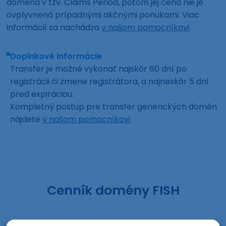
doména v tzv. Claims Period, potom jej cena nie je
ovplyvnená prípadnými akčnými ponukami. Viac
informácií sa nachádza
v našom pomocníkovi
.
Doplnkové informácie
Transfer je možné vykonať najskôr 60 dní po
registrácii či zmene registrátora, a najneskôr 5 dní
pred expiráciou.
Kompletný postup pre transfer generických domén
nájdete
v našom pomocníkovi
.
Cenník domény FISH