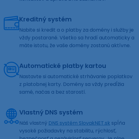
Kreditný systém
Nabite si kredit a o platby za domény i služby je
vždy postarané. Všetko sa hradí automaticky a
máte istotu, že vaše domény zostanú aktívne.
Automatické platby kartou
Nastavte si automatické strhávanie poplatkov
z platobnej karty. Domény sa vždy predĺžia
samé, načas a bez starostí.
Vlastný DNS systém
Náš vlastný
DNS systém SlovakNET.sk
spĺňa
vysoké požiadavky na stabilitu, rýchlosť,
bezpečnosť a nezávislosť serverov. Je plne