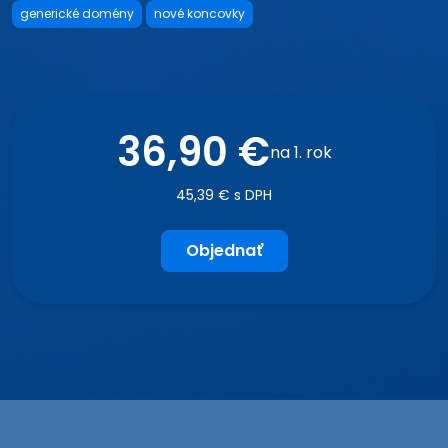
generické domény
nové koncovky
36,90 €
na 1. rok
45,39 € s DPH
Objednať