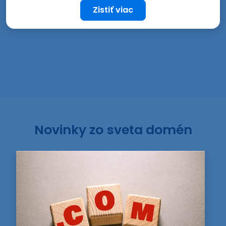
Zistiť viac
Novinky zo sveta domén