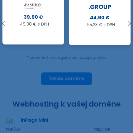
.GROUP
15,90 €
44,90 €
19,56 € s DPH
55,23 € s DPH
* cena na 1. rok registrácie novej domény
Ďalšie domény
Webhosting k vašej doméne
inPage Mini
PONÚKA
PRIESTOR