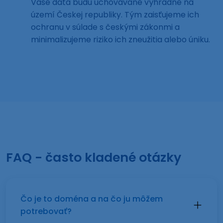
Vaše dáta budú uchovávané výhradne na
území Českej republiky. Tým zaisťujeme ich
ochranu v súlade s českými zákonmi a
minimalizujeme riziko ich zneužitia alebo úniku.
FAQ - často kladené otázky
Čo je to doména a na čo ju môžem
potrebovať?