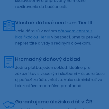
škálovateľný a pripravený na možné
rozširovanie do budúcnosti.
Vlastné dátové centrum Tier III
Vaše dáta sú v našom
dátovom centre s
klasifikáciou Tier III
v bezpečí. Sme tu pre vás
nepretržite a vždy s reálnym človekom.
Hromadný daňový doklad
Jedna platba, jeden doklad. Ideálne pre
zákazníkov s viacerými službami – úspora času
aj peňazí za účtovníctvo. Vaša administratíva
tak zostáva maximálne prehľadná.
Garantujeme úložisko dát v ČR