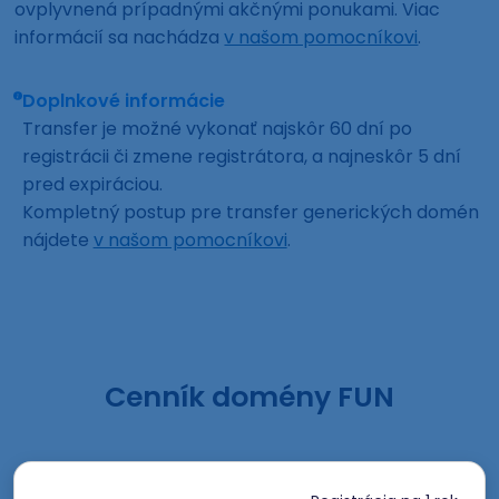
ovplyvnená prípadnými akčnými ponukami. Viac
informácií sa nachádza
v našom pomocníkovi
.
Doplnkové informácie
Transfer je možné vykonať najskôr 60 dní po
registrácii či zmene registrátora, a najneskôr 5 dní
pred expiráciou.
Kompletný postup pre transfer generických domén
nájdete
v našom pomocníkovi
.
Cenník domény FUN