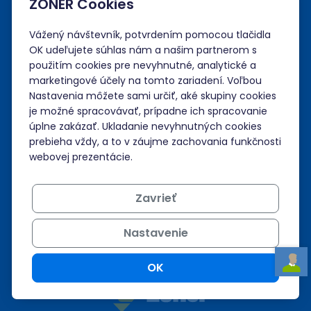
ZONER Cookies
Administrácia
Vážený návštevník, potvrdením pomocou tlačidla
Prihlásiť sa
OK udeľujete súhlas nám a našim partnerom s
použitím cookies pre nevyhnutné, analytické a
Neviem si rady?
marketingové účely na tomto zariadení. Voľbou
Nastavenia môžete sami určiť, aké skupiny cookies
je možné spracovávať, prípadne ich spracovanie
Nápoveda
úplne zakázať. Ukladanie nevyhnutných cookies
prebieha vždy, a to v záujme zachovania funkčnosti
webovej prezentácie.
Podpora 24/7
Zavrieť
+421 268 265 986
admin@zoner.sk
Nastavenie
OK