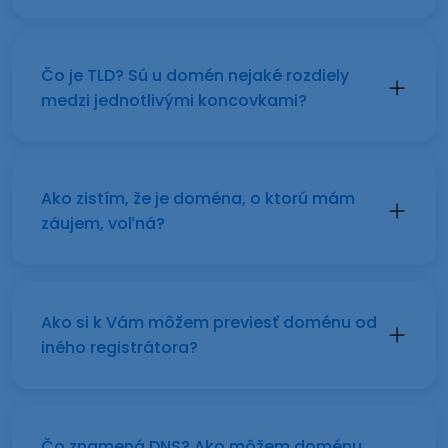
Čo je TLD? Sú u domén nejaké rozdiely
medzi jednotlivými koncovkami?
Ako zistím, že je doména, o ktorú mám
záujem, voľná?
Ako si k Vám môžem previesť doménu od
iného registrátora?
Čo znamená DNS? Ako môžem doménu