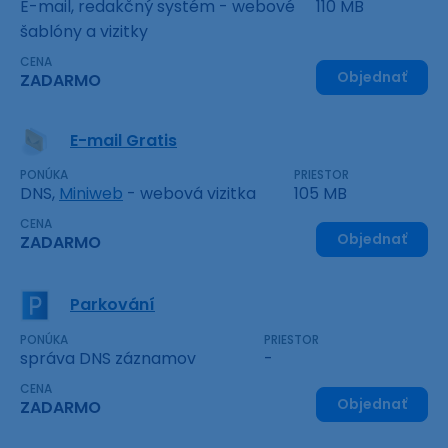
E-mail, redakčný systém - webové
110 MB
šablóny a vizitky
CENA
Objednať
ZADARMO
E-mail Gratis
PONÚKA
PRIESTOR
DNS,
Miniweb
- webová vizitka
105 MB
CENA
Objednať
ZADARMO
Parkování
PONÚKA
PRIESTOR
správa DNS záznamov
-
CENA
Objednať
ZADARMO