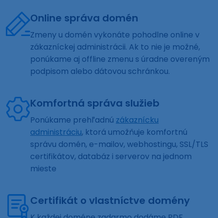
Online správa domén
Zmeny u domén vykonáte pohodlne online v
zákazníckej administrácii. Ak to nie je možné,
ponúkame aj offline zmenu s úradne overeným
podpisom alebo dátovou schránkou.
Komfortná správa služieb
Ponúkame prehľadnú
zákaznícku
administráciu
, ktorá umožňuje komfortnú
správu domén, e-mailov, webhostingu, SSL/TLS
certifikátov, databáz i serverov na jednom
mieste
Certifikát o vlastníctve domény
K každej doméne zadarmo dodáme PDF