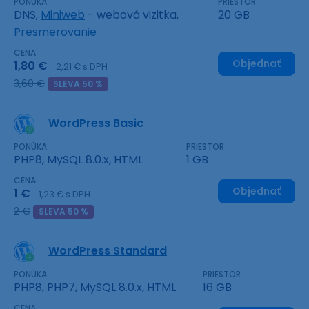
PONÚKA
PRIESTOR
DNS,
Miniweb
- webová vizitka,
20 GB
Presmerovanie
CENA
Objednať
1,80 €
2,21 € s DPH
3,60 €
SLEVA 50 %
WordPress Basic
PONÚKA
PRIESTOR
PHP8, MySQL 8.0.x, HTML
1 GB
CENA
Objednať
1 €
1,23 € s DPH
2 €
SLEVA 50 %
WordPress Standard
PONÚKA
PRIESTOR
PHP8, PHP7, MySQL 8.0.x, HTML
16 GB
CENA