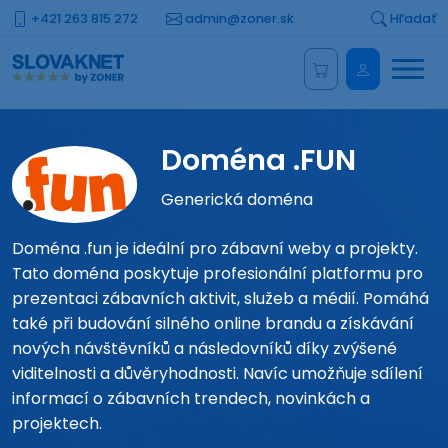
+421 263 815 272
admin@zoner.sk
Hľadať
Menu
Administrá
Doména .FUN
Generická doména
Doména .fun je ideální pro zábavní weby a projekty.
Tato doména poskytuje profesionální platformu pro
prezentaci zábavních aktivit, služeb a médií. Pomáhá
také při budování silného online brandu a získávání
nových návštěvníků a následovníků díky zvýšené
viditelnosti a důvěryhodnosti. Navíc umožňuje sdílení
informací o zábavních trendech, novinkách a
projektech.