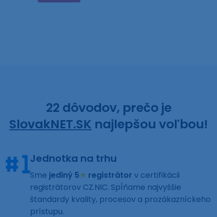
22 dôvodov, prečo je
SlovakNET.SK
najlepšou voľbou!
Jednotka na trhu
Sme
jediný 5
★
registrátor
v certifikácii
registrátorov CZ.NIC. Spĺňame najvyššie
štandardy kvality, procesov a prozákazníckeho
prístupu.