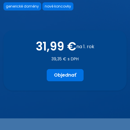
generické domény
nové koncovky
31,99 €
na 1. rok
39,35 € s DPH
Objednať