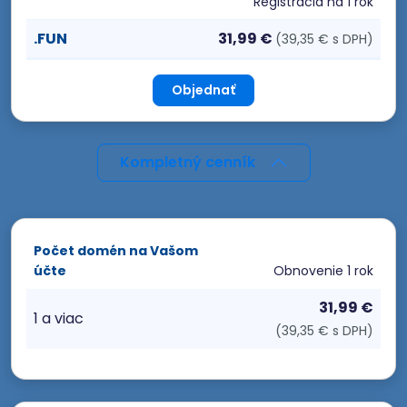
Registrácia
na 1 rok
.FUN
31,99 €
(39,35 € s DPH)
Objednať
Kompletný cenník
Počet domén na Vašom
účte
Obnovenie
1 rok
31,99 €
1 a viac
(39,35 € s DPH)