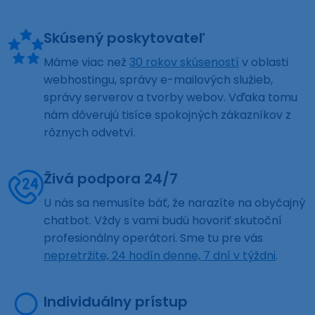
Skúsený poskytovateľ
Máme viac než
30 rokov skúseností
v oblasti
webhostingu, správy e-mailových služieb,
správy serverov a tvorby webov. Vďaka tomu
nám dôverujú tisíce spokojných zákazníkov z
rôznych odvetví.
Živá podpora 24/7
U nás sa nemusíte báť, že narazíte na obyčajný
chatbot. Vždy s vami budú hovoriť skutoční
profesionálny operátori. Sme tu pre vás
nepretržite, 24 hodín denne, 7 dní v týždni
.
Individuálny prístup