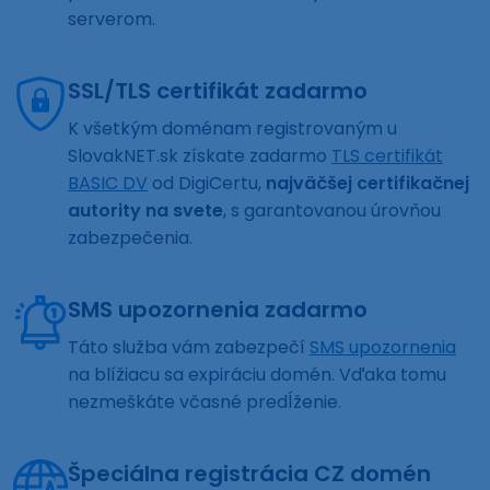
serverom.
SSL/TLS certifikát zadarmo
K všetkým doménam registrovaným u
SlovakNET.sk získate zadarmo
TLS certifikát
BASIC DV
od DigiCertu,
najväčšej certifikačnej
autority na svete
, s garantovanou úrovňou
zabezpečenia.
SMS upozornenia zadarmo
Táto služba vám zabezpečí
SMS upozornenia
na blížiacu sa expiráciu domén. Vďaka tomu
nezmeškáte včasné predĺženie.
Špeciálna registrácia CZ domén