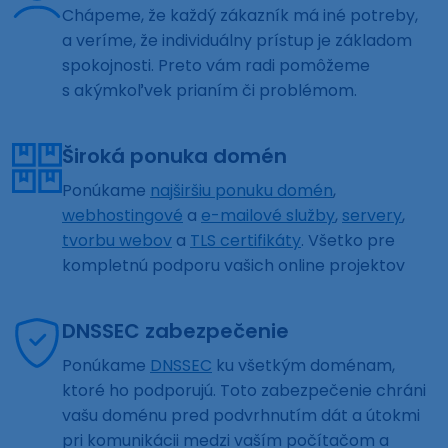
Chápeme, že každý zákazník má iné potreby,
a veríme, že individuálny prístup je základom
spokojnosti. Preto vám radi pomôžeme
s akýmkoľvek prianím či problémom.
Široká ponuka domén
Ponúkame
najširšiu ponuku domén
,
webhostingové
a
e-mailové služby
,
servery
,
tvorbu webov
a
TLS certifikáty
. Všetko pre
kompletnú podporu vašich online projektov
DNSSEC zabezpečenie
Ponúkame
DNSSEC
ku všetkým doménam,
ktoré ho podporujú. Toto zabezpečenie chráni
vašu doménu pred podvrhnutím dát a útokmi
pri komunikácii medzi vaším počítačom a