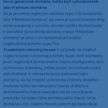
Nové generické domény môžu byť vyhodnotené
ako Premium doména
Ak je doména registrom daného typu TLD označená
ako "PREMIUM doména", jej cena je oproti štandardnej
cene uvedenej v cenníku domén vyššia. Rozhodnutie
o zaradení konkrétnej domény medzi “PREMIUM
domény” je plne v kompetencii určeného
registrátora daného typu TLD.
Trademark clearing House
V prípade, že majiteľ
registrovanej ochrannej známky bude mať námietky
proti registrácii doménového mena zhodujúceho sa s
ochrannou známkou, môže podať na rozhodcovský
súd sťažnosť či námietku proti existencii tejto
domény. Ak by majiteľ ochrannej známky dosiahol
zrušenie tohto doménového mena, držiteľovi
doménového mena nevzniká nárok na vrátenie
poplatku za registráciu doménového mena. Ak je
doména v tzv. Claims Period, potom jej cena nie je