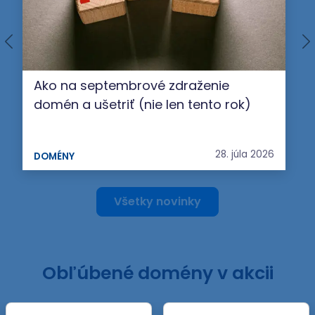
Ako na septembrové zdraženie
domén a ušetriť (nie len tento rok)
28. júla 2026
DOMÉNY
Všetky novinky
Obľúbené domény v akcii