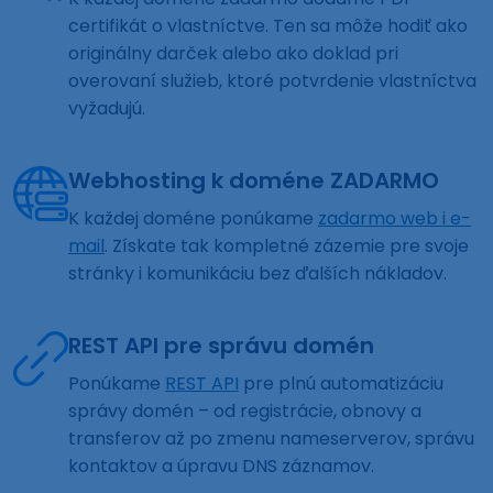
certifikát o vlastníctve. Ten sa môže hodiť ako
originálny darček alebo ako doklad pri
overovaní služieb, ktoré potvrdenie vlastníctva
vyžadujú.
Webhosting k doméne ZADARMO
K každej doméne ponúkame
zadarmo web i e-
mail
. Získate tak kompletné zázemie pre svoje
stránky i komunikáciu bez ďalších nákladov.
REST API pre správu domén
Ponúkame
REST API
pre plnú automatizáciu
správy domén – od registrácie, obnovy a
transferov až po zmenu nameserverov, správu
kontaktov a úpravu DNS záznamov.