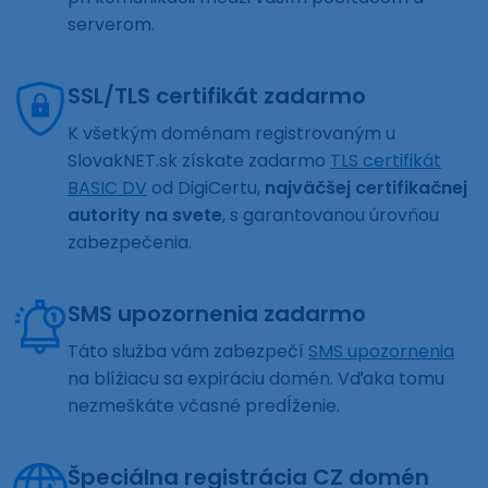
serverom.
SSL/TLS certifikát zadarmo
K všetkým doménam registrovaným u
SlovakNET.sk získate zadarmo
TLS certifikát
BASIC DV
od DigiCertu,
najväčšej certifikačnej
autority na svete
, s garantovanou úrovňou
zabezpečenia.
SMS upozornenia zadarmo
Táto služba vám zabezpečí
SMS upozornenia
na blížiacu sa expiráciu domén. Vďaka tomu
nezmeškáte včasné predĺženie.
Špeciálna registrácia CZ domén