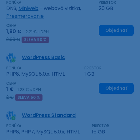
PONÚKA
PRIESTOR
DNS,
Miniweb
- webová vizitka,
20 GB
Presmerovanie
CENA
Objednať
1,80 €
2,21 € s DPH
3,60 €
SLEVA 50 %
WordPress Basic
PONÚKA
PRIESTOR
PHP8, MySQL 8.0.x, HTML
1 GB
CENA
Objednať
1 €
1,23 € s DPH
2 €
SLEVA 50 %
WordPress Standard
PONÚKA
PRIESTOR
PHP8, PHP7, MySQL 8.0.x, HTML
16 GB