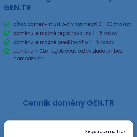
GEN.TR
dĺžka domény musí byť v rozmedzí 3 - 63 znakov
doménu je možné registrovať na 1 - 5 rokov
doménu je možné predlžovať o 1 - 5 rokov
doménu môže registrovať každý žiadateľ bez
obmedzenia
Cenník domény GEN.TR
Registrácia
na 1 rok