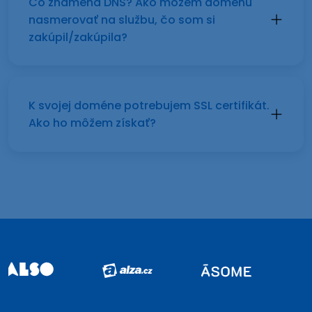
Čo znamená DNS? Ako môžem doménu
nasmerovať na službu, čo som si
zakúpil/zakúpila?
K svojej doméne potrebujem SSL certifikát.
Ako ho môžem získať?