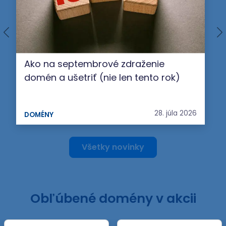
Ako na septembrové zdraženie
domén a ušetriť (nie len tento rok)
28. júla 2026
DOMÉNY
Všetky novinky
Obľúbené domény v akcii