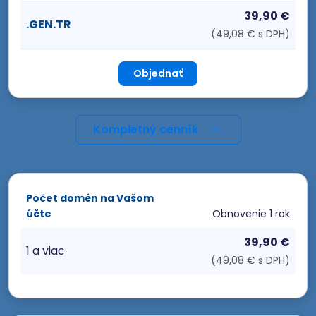
39,90 €
.GEN.TR
(49,08 € s DPH)
Objednať
Kompletný cenník
Počet domén na Vašom
účte
Obnovenie
1 rok
39,90 €
1 a viac
(49,08 € s DPH)