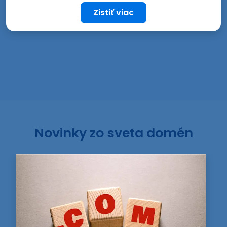
Zistiť viac
Novinky zo sveta domén