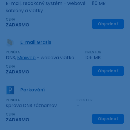
E-mail, redakčný systém - webové
110 MB
šablóny a vizitky
CENA
Objednať
ZADARMO
E-mail Gratis
PONÚKA
PRIESTOR
DNS,
Miniweb
- webová vizitka
105 MB
CENA
Objednať
ZADARMO
Parkování
PONÚKA
PRIESTOR
správa DNS záznamov
-
CENA
Objednať
ZADARMO