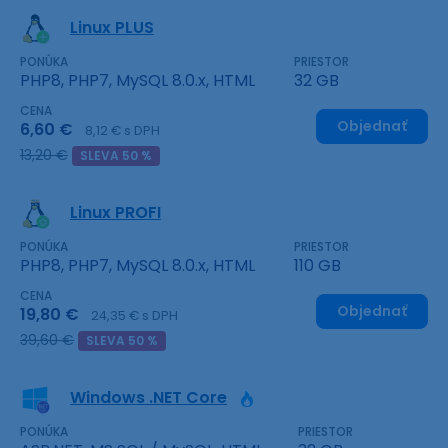
Linux PLUS
PONÚKA
PRIESTOR
PHP8, PHP7, MySQL 8.0.x, HTML
32 GB
CENA
Objednať
6,60 €
8,12 € s DPH
13,20 €
SLEVA 50 %
Linux PROFI
PONÚKA
PRIESTOR
PHP8, PHP7, MySQL 8.0.x, HTML
110 GB
CENA
Objednať
19,80 €
24,35 € s DPH
39,60 €
SLEVA 50 %
Windows .NET Core
PONÚKA
PRIESTOR