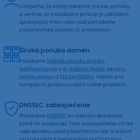
Chápeme, že každý zákazník má iné potreby,
a veríme, že individuálny prístup je základom
spokojnosti. Preto vám radi pomôžeme
s akýmkoľvek prianím či problémom.
Široká ponuka domén
Ponúkame
najširšiu ponuku domén
,
webhostingové
a
e-mailové služby
,
servery
,
tvorbu webov
a
TLS certifikáty
. Všetko pre
kompletnú podporu vašich online projektov
DNSSEC zabezpečenie
Ponúkame
DNSSEC
ku všetkým doménam,
ktoré ho podporujú. Toto zabezpečenie chráni
vašu doménu pred podvrhnutím dát a útokmi
pri komunikácii medzi vaším počítačom a