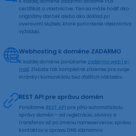
K každej doméne zadarmo dodáme PDF
certifikát o vlastníctve. Ten sa môže hodiť ako
originálny darček alebo ako doklad pri
overovaní služieb, ktoré potvrdenie vlastníctva
vyžadujú.
Webhosting k doméne ZADARMO
K každej doméne ponúkame
zadarmo web i e-
mail
. Získate tak kompletné zázemie pre svoje
stránky i komunikáciu bez ďalších nákladov.
REST API pre správu domén
Ponúkame
REST API
pre plnú automatizáciu
správy domén – od registrácie, obnovy a
transferov až po zmenu nameserverov, správu
kontaktov a úpravu DNS záznamov.