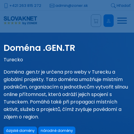
+421 263 815 272
admin@zoner.sk
Hľadať
Menu
Administrá
Doména .GEN.TR
Turecko
Doména .gen.tr je určena pro weby v Turecku a
globální projekty. Tato doména umožňuje místním
podnikům, organizacím a jednotlivcům vytvořit silnou
online přítomnost, která odráží jejich spojení s
Tureckem. Pomáhá také při propagaci místních
aktivit, služeb a projektů, čímž zvyšuje povědomí a
zájem o region.
ázijské domény
národné domény