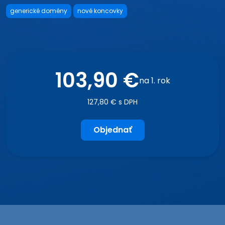
generické domény
nové koncovky
103,90 €
na 1. rok
127,80 € s DPH
Objednať