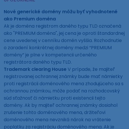
Nové generické domény môžu byť vyhodnotené
ako Premium doména
Ak je doména registrom daného typu TLD označená
ako "PREMIUM doména", jej cena je oproti štandardnej
cene uvedenej v cenníku domén vyššia. Rozhodnutie
o zaradení konkrétnej domény medzi “PREMIUM
domény” je plne v kompetencii určeného
registrátora daného typu TLD.
Trademark clearing House
V prípade, že majiteľ
registrovanej ochrannej známky bude mať námietky
proti registrácii doménového mena zhodujúceho sa s
ochrannou známkou, môže podať na rozhodcovský
súd sťažnosť či námietku proti existencii tejto
domény. Ak by majiteľ ochrannej známky dosiahol
zrušenie tohto doménového mena, držiteľovi
doménového mena nevzniká nárok na vrátenie
poplatku za registráciu doménového mena. Ak je