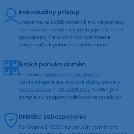
Individuálny prístup
Chápeme, že každý zákazník má iné potreby,
a veríme, že individuálny prístup je základom
spokojnosti. Preto vám radi pomôžeme
s akýmkoľvek prianím či problémom.
Široká ponuka domén
Ponúkame
najširšiu ponuku domén
,
webhostingové
a
e-mailové služby
,
servery
,
tvorbu webov
a
TLS certifikáty
. Všetko pre
kompletnú podporu vašich online projektov
DNSSEC zabezpečenie
Ponúkame
DNSSEC
ku všetkým doménam,