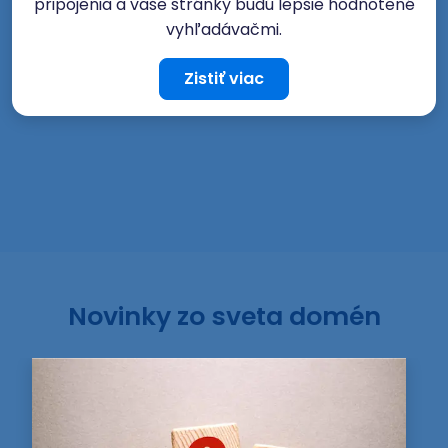
pripojenia a vaše stránky budú lepšie hodnotené
vyhľadávačmi.
Zistiť viac
Novinky zo sveta domén