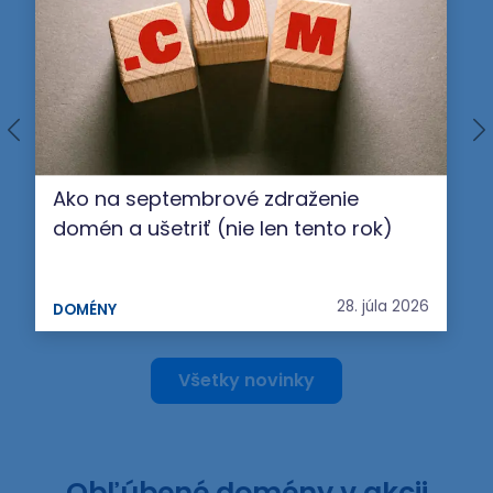
Ako na septembrové zdraženie
domén a ušetriť (nie len tento rok)
28. júla 2026
DOMÉNY
Všetky novinky
Obľúbené domény v akcii