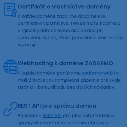
Certifikát o vlastníctve domény
K každej doméne zadarmo dodáme PDF
certifikát o vlastníctve. Ten sa môže hodiť ako
originálny darček alebo ako doklad pri
overovaní služieb, ktoré potvrdenie vlastníctva
vyžadujú.
Webhosting k doméne ZADARMO
K každej doméne ponúkame
zadarmo web i e-
mail
. Získate tak kompletné zázemie pre svoje
stránky i komunikáciu bez ďalších nákladov.
REST API pre správu domén
Ponúkame
REST API
pre plnú automatizáciu
správy domén – od registrácie, obnovy a