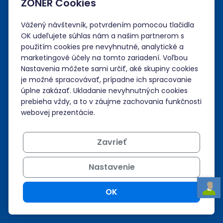
ZONER Cookies
Spoločnosť
Vážený návštevník, potvrdením pomocou tlačidla
Administrácia
OK udeľujete súhlas nám a našim partnerom s
použitím cookies pre nevyhnutné, analytické a
marketingové účely na tomto zariadení. Voľbou
Prihlásiť sa
Nastavenia môžete sami určiť, aké skupiny cookies
je možné spracovávať, prípadne ich spracovanie
Neviem si rady?
úplne zakázať. Ukladanie nevyhnutných cookies
prebieha vždy, a to v záujme zachovania funkčnosti
Nápoveda
webovej prezentácie.
Zavrieť
Podpora 24/7
Nastavenie
+421 268 265 986
admin@zoner.sk
OK