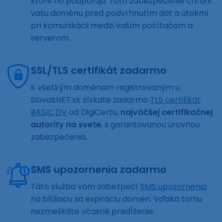
ktoré ho podporujú. Toto zabezpečenie chráni
vašu doménu pred podvrhnutím dát a útokmi
pri komunikácii medzi vaším počítačom a
serverom.
SSL/TLS certifikát zadarmo
K všetkým doménam registrovaným u
SlovakNET.sk získate zadarmo
TLS certifikát
BASIC DV
od DigiCertu,
najväčšej certifikačnej
autority na svete
, s garantovanou úrovňou
zabezpečenia.
SMS upozornenia zadarmo
Táto služba vám zabezpečí
SMS upozornenia
na blížiacu sa expiráciu domén. Vďaka tomu
nezmeškáte včasné predĺženie.