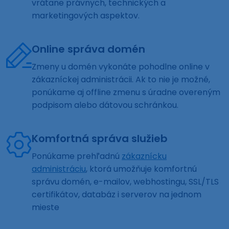
vrátane právnych, technických a
marketingových aspektov.
Online správa domén
Zmeny u domén vykonáte pohodlne online v
zákazníckej administrácii. Ak to nie je možné,
ponúkame aj offline zmenu s úradne overeným
podpisom alebo dátovou schránkou.
Komfortná správa služieb
Ponúkame prehľadnú
zákaznícku
administráciu
, ktorá umožňuje komfortnú
správu domén, e-mailov, webhostingu, SSL/TLS
certifikátov, databáz i serverov na jednom
mieste