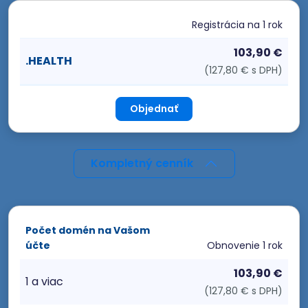
Registrácia
na 1 rok
103,90 €
.HEALTH
(127,80 € s DPH)
Objednať
Kompletný cenník
Počet domén na Vašom
účte
Obnovenie
1 rok
103,90 €
1 a viac
(127,80 € s DPH)