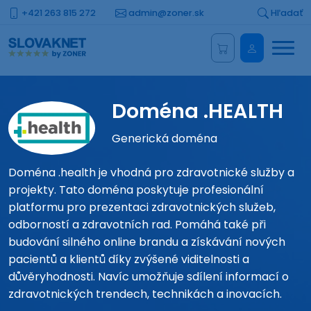
+421 263 815 272
admin@zoner.sk
Hľadať
Menu
Administrá
Doména .HEALTH
Generická doména
Doména .health je vhodná pro zdravotnické služby a
projekty. Tato doména poskytuje profesionální
platformu pro prezentaci zdravotnických služeb,
odborností a zdravotních rad. Pomáhá také při
budování silného online brandu a získávání nových
pacientů a klientů díky zvýšené viditelnosti a
důvěryhodnosti. Navíc umožňuje sdílení informací o
zdravotnických trendech, technikách a inovacích.