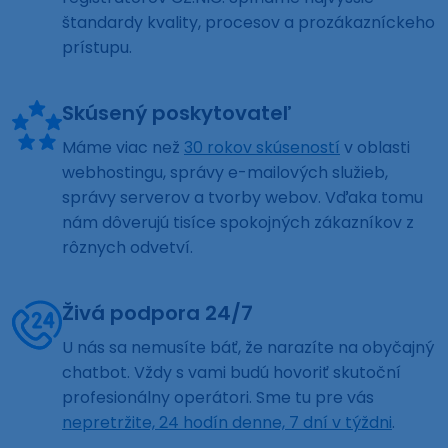
štandardy kvality, procesov a prozákazníckeho
prístupu.
Skúsený poskytovateľ
Máme viac než
30 rokov skúseností
v oblasti
webhostingu, správy e-mailových služieb,
správy serverov a tvorby webov. Vďaka tomu
nám dôverujú tisíce spokojných zákazníkov z
rôznych odvetví.
Živá podpora 24/7
U nás sa nemusíte báť, že narazíte na obyčajný
chatbot. Vždy s vami budú hovoriť skutoční
profesionálny operátori. Sme tu pre vás
nepretržite, 24 hodín denne, 7 dní v týždni
.