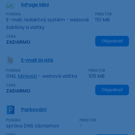
inPage Mini
PONÚKA
PRIESTOR
E-mail, redakčný systém - webové
110 MB
šablóny a vizitky
CENA
Objednať
ZADARMO
E-mail Gratis
PONÚKA
PRIESTOR
DNS,
Miniweb
- webová vizitka
105 MB
CENA
Objednať
ZADARMO
Parkování
PONÚKA
PRIESTOR
správa DNS záznamov
-
CENA