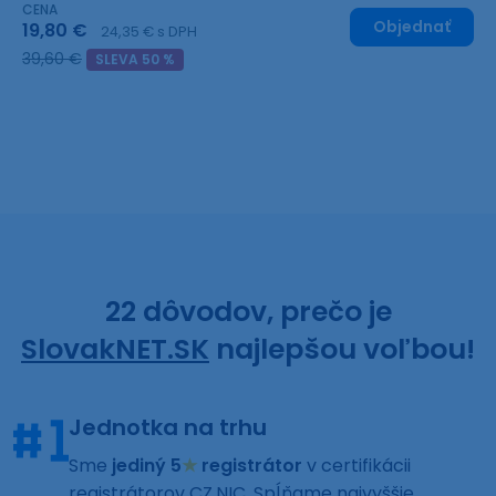
CENA
Objednať
19,80 €
24,35 € s DPH
39,60 €
SLEVA 50 %
22 dôvodov, prečo je
SlovakNET.SK
najlepšou voľbou!
Jednotka na trhu
Sme
jediný 5
★
registrátor
v certifikácii
registrátorov CZ.NIC. Spĺňame najvyššie