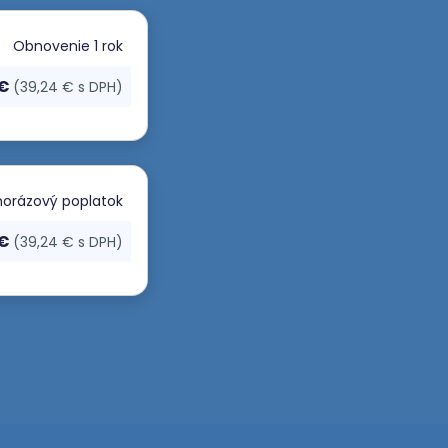
Obnovenie
1 rok
 €
(39,24 € s DPH)
orázový poplatok
 €
(39,24 € s DPH)