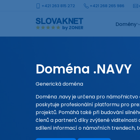
+421 263 815 272
+421 268 265 986
Domény
Doména .NAVY
Generická doména
Doména .navy je určena pro námořnictvo 
poskytuje profesionální platformu pro pre
projektů. Pomáhá také při budování silnéh
členů a partnerů díky zvýšené viditelnosti
sdílení informací o námořních trendech, t