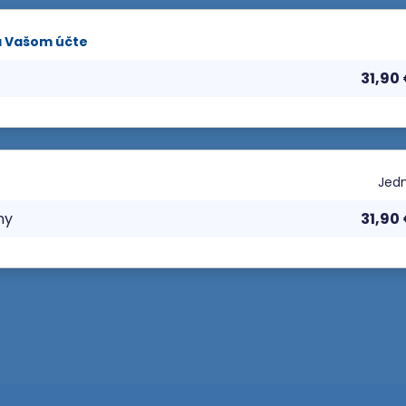
a Vašom účte
31,90
Jedn
ny
31,90