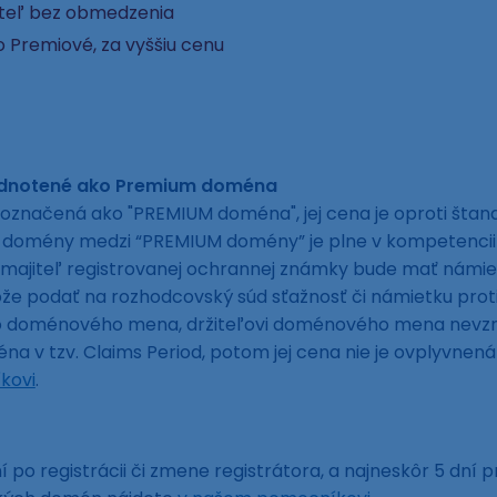
ateľ bez obmedzenia
 Premiové, za vyššiu cenu
odnotené ako Premium doména
označená ako "PREMIUM doména", jej cena je oproti šta
ej domény medzi “PREMIUM domény” je plne v kompetencii
 majiteľ registrovanej ochrannej známky bude mať námie
 podať na rozhodcovský súd sťažnosť či námietku proti e
to doménového mena, držiteľovi doménového mena nevzni
a v tzv. Claims Period, potom jej cena nie je ovplyvne
kovi
.
 po registrácii či zmene registrátora, a najneskôr 5 dní p