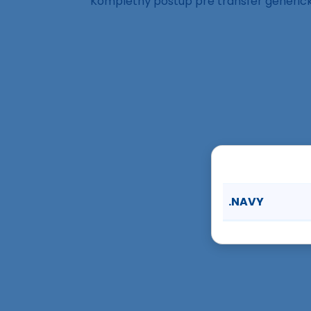
Kompletný postup pre transfer generi
.NAVY