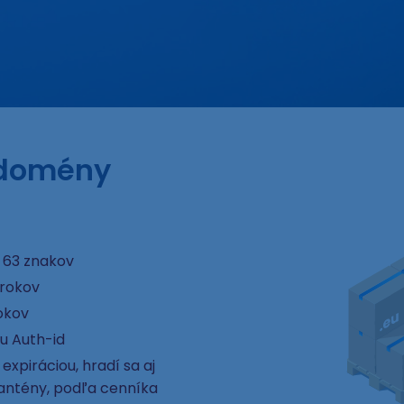
 domény
 63 znakov
 rokov
okov
u Auth-id
xpiráciou, hradí sa aj
rantény, podľa cenníka