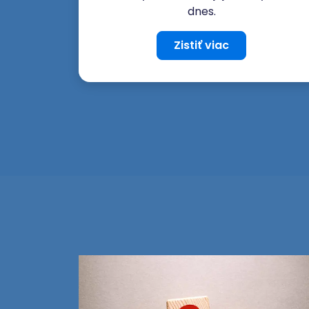
dnes.
Zistiť viac