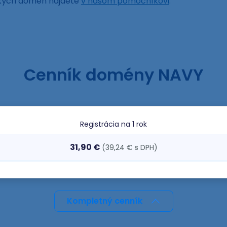
ckých domén nájdete
v našom pomocníkovi
.
Cenník domény NAVY
Registrácia
na 1 rok
31,90 €
(39,24 € s DPH)
Kompletný cenník