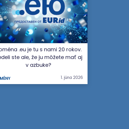
oména .eu je tu s nami 20 rokov.
deli ste ale, že ju môžete mať aj
v azbuke?
1. júna 2026
MÉNY