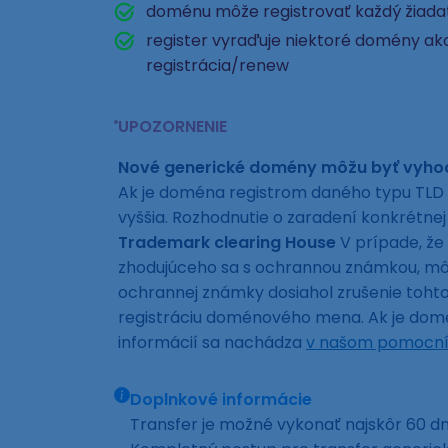
doménu môže registrovať každý žiad
register vyraďuje niektoré domény ako
registrácia/renew
UPOZORNENIE
Nové generické domény môžu byť vyh
Ak je doména registrom daného typu TLD 
vyššia. Rozhodnutie o zaradení konkrétn
Trademark clearing House
V prípade, že
zhodujúceho sa s ochrannou známkou, môže
ochrannej známky dosiahol zrušenie toh
registráciu doménového mena. Ak je domén
informácií sa nachádza
v našom pomocní
Doplnkové informácie
Transfer je možné vykonať najskôr 60 dní