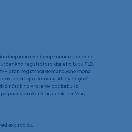
ndardnej cene uvedenej v cenníku domén
 určeného registrátora daného typu TLD.
tky proti registrácii doménového mena
xistencii tejto domény. Ak by majiteľ
ká nárok na vrátenie poplatku za
ná prípadnými akčnými ponukami. Viac
red expiráciou.