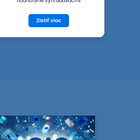
hodnotené vyhľadávačmi.
Zistiť viac