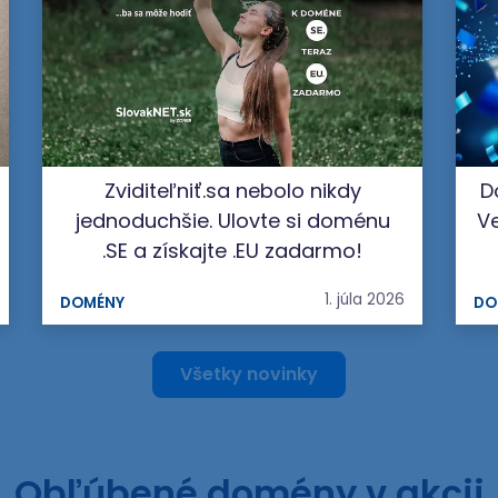
Zviditeľniť.sa nebolo nikdy
D
jednoduchšie. Ulovte si doménu
Ve
.SE a získajte .EU zadarmo!
1. júla 2026
DOMÉNY
DO
Všetky novinky
Obľúbené domény v akcii