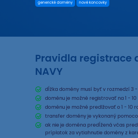
generické domény
nové koncovky
Pravidla registrace
NAVY
dĺžka domény musí byť v rozmedzí 3 -
doménu je možné registrovať na 1 - 10
doménu je možné predlžovať o 1 - 10 r
transfer domény je vykonaný pomoco
ak nie je doména predĺžená včas pred e
príplatok za vytiahnutie domény z ka