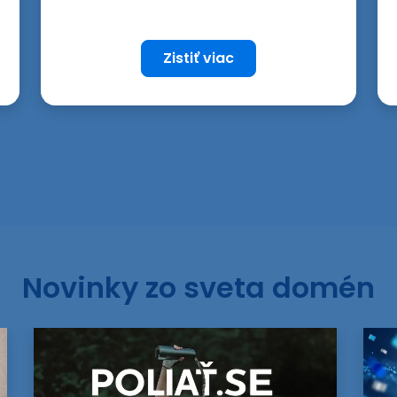
Zistiť viac
Novinky zo sveta domén