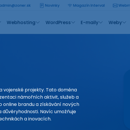
admin@zoner.sk
Novinky
Magazín Interval
Webm
Webhosting
WordPress
E-maily
Weby
a vojenské projekty. Tato doména
zentaci námořních aktivit, služeb a
o online brandu a získávání nových
 a důvěryhodnosti. Navíc umožňuje
echnikách a inovacích.