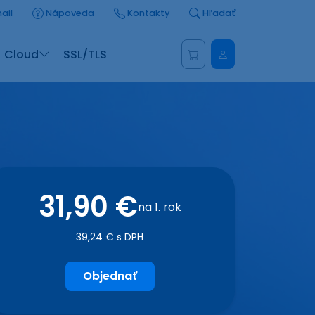
ail
Nápoveda
Kontakty
Hľadať
Administrácia
Cloud
SSL/TLS
31,90 €
na 1. rok
39,24 € s DPH
Objednať