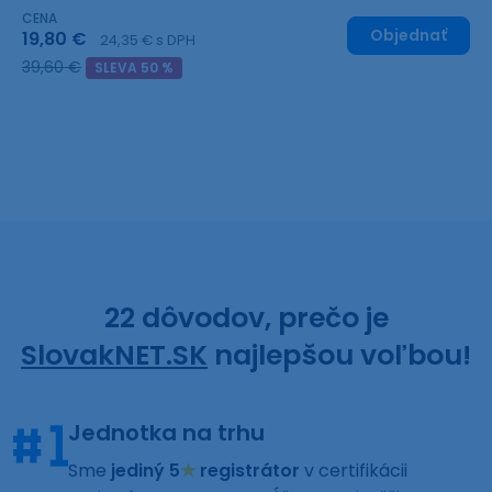
CENA
Objednať
19,80 €
24,35 € s DPH
39,60 €
SLEVA 50 %
22 dôvodov, prečo je
SlovakNET.SK
najlepšou voľbou!
Jednotka na trhu
Sme
jediný 5
★
registrátor
v certifikácii