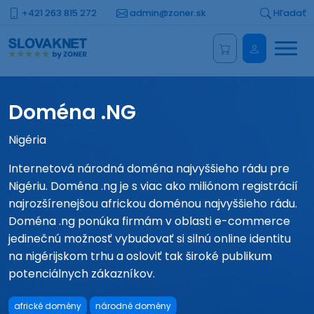
+421 263 815 272
admin@zoner.sk
Hľadať
Menu
Administrá
Doména .NG
Nigéria
Internetová národná doména najvyššieho rádu pre
Nigériu. Doména .ng je s viac ako miliónom registrácií
najrozšírenejšou africkou doménou najvyššieho rádu.
Doména .ng ponúka firmám v oblasti e-commerce
jedinečnú možnosť vybudovať si silnú online identitu
na nigérijskom trhu a osloviť tak široké publikum
potenciálnych zákazníkov.
africké domény
národné domény