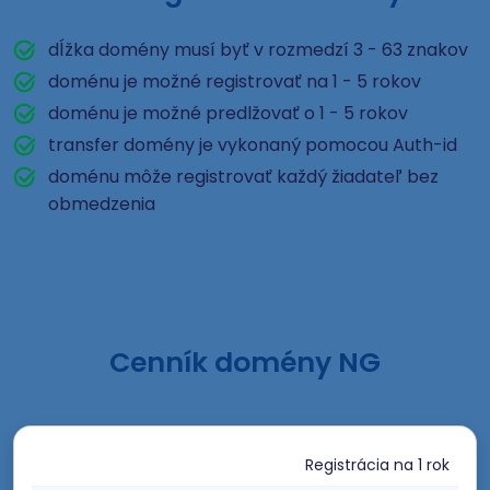
dĺžka domény musí byť v rozmedzí 3 - 63 znakov
doménu je možné registrovať na 1 - 5 rokov
doménu je možné predlžovať o 1 - 5 rokov
transfer domény je vykonaný pomocou Auth-id
doménu môže registrovať každý žiadateľ bez
obmedzenia
Cenník domény NG
Registrácia
na 1 rok