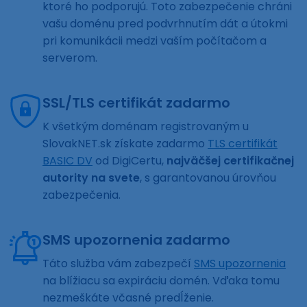
ktoré ho podporujú. Toto zabezpečenie chráni
vašu doménu pred podvrhnutím dát a útokmi
pri komunikácii medzi vaším počítačom a
serverom.
SSL/TLS certifikát zadarmo
K všetkým doménam registrovaným u
SlovakNET.sk získate zadarmo
TLS certifikát
BASIC DV
od DigiCertu,
najväčšej certifikačnej
autority na svete
, s garantovanou úrovňou
zabezpečenia.
SMS upozornenia zadarmo
Táto služba vám zabezpečí
SMS upozornenia
na blížiacu sa expiráciu domén. Vďaka tomu
nezmeškáte včasné predĺženie.