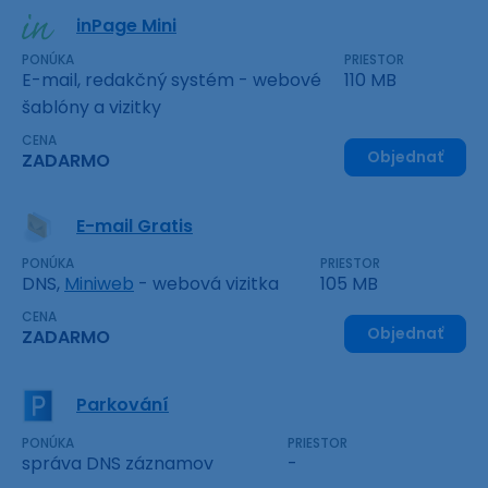
inPage Mini
PONÚKA
PRIESTOR
E-mail, redakčný systém - webové
110 MB
šablóny a vizitky
CENA
Objednať
ZADARMO
E-mail Gratis
PONÚKA
PRIESTOR
DNS,
Miniweb
- webová vizitka
105 MB
CENA
Objednať
ZADARMO
Parkování
PONÚKA
PRIESTOR
správa DNS záznamov
-