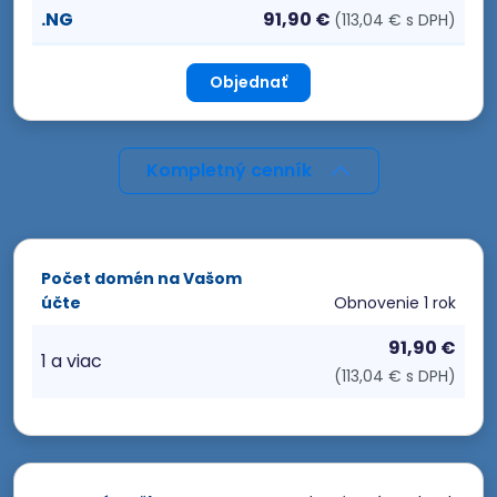
.NG
91,90 €
(113,04 € s DPH)
Objednať
Kompletný cenník
Počet domén na Vašom
účte
Obnovenie
1 rok
91,90 €
1 a viac
(113,04 € s DPH)