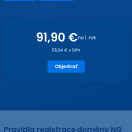
91,90 €
na 1. rok
113,04 € s DPH
Objednať
Pravidla registrace domény NG