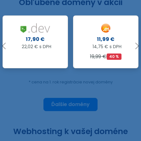
Obľúbené domény v akcii
11,99 €
17,49 €
14,75 € s DPH
21,51 € s DPH
19,99 €
40 %
* cena na 1. rok registrácie novej domény
Ďalšie domény
Webhosting k vašej doméne