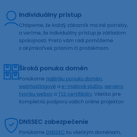
Individuálny prístup
Chápeme, že každý zákazník má iné potreby,
a veríme, že individuálny prístup je základom
spokojnosti. Preto vám radi pomôžeme
s akýmkoľvek prianím či problémom.
Široká ponuka domén
Ponúkame
najširšiu ponuku domén
,
webhostingové
a
e-mailové služby
,
servery
,
tvorbu webov
a
TLS certifikáty
. Všetko pre
kompletnú podporu vašich online projektov
DNSSEC zabezpečenie
Ponúkame
DNSSEC
ku všetkým doménam,