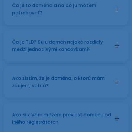
Čo je to doména a na čo ju môžem
potrebovať?
Čo je TLD? Sú u domén nejaké rozdiely
medzi jednotlivými koncovkami?
Ako zistím, že je doména, o ktorú mám
záujem, voľná?
Ako si k Vám môžem previesť doménu od
iného registrátora?