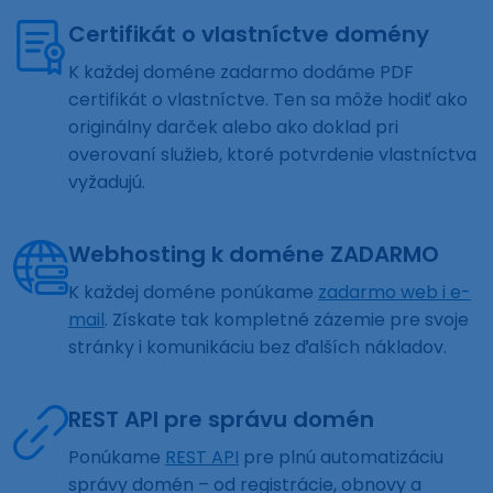
Certifikát o vlastníctve domény
K každej doméne zadarmo dodáme PDF
certifikát o vlastníctve. Ten sa môže hodiť ako
originálny darček alebo ako doklad pri
overovaní služieb, ktoré potvrdenie vlastníctva
vyžadujú.
Webhosting k doméne ZADARMO
K každej doméne ponúkame
zadarmo web i e-
mail
. Získate tak kompletné zázemie pre svoje
stránky i komunikáciu bez ďalších nákladov.
REST API pre správu domén
Ponúkame
REST API
pre plnú automatizáciu
správy domén – od registrácie, obnovy a