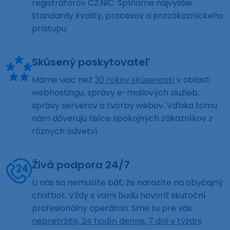
registrátorov CZ.NIC. Spĺňame najvyššie
štandardy kvality, procesov a prozákazníckeho
prístupu.
Skúsený poskytovateľ
Máme viac než
30 rokov skúseností
v oblasti
webhostingu, správy e-mailových služieb,
správy serverov a tvorby webov. Vďaka tomu
nám dôverujú tisíce spokojných zákazníkov z
rôznych odvetví.
Živá podpora 24/7
U nás sa nemusíte báť, že narazíte na obyčajný
chatbot. Vždy s vami budú hovoriť skutoční
profesionálny operátori. Sme tu pre vás
nepretržite, 24 hodín denne, 7 dní v týždni
.