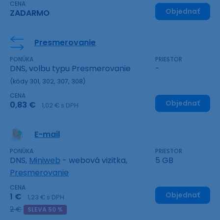
CENA
Objednať
ZADARMO
Presmerovanie
PONÚKA
PRIESTOR
DNS, volbu typu Presmerovanie
-
(kódy 301, 302, 307, 308)
CENA
Objednať
0,83 €
1,02 € s DPH
E-mail
PONÚKA
PRIESTOR
DNS,
Miniweb
- webová vizitka,
5 GB
Presmerovanie
CENA
Objednať
1 €
1,23 € s DPH
2 €
SLEVA 50 %