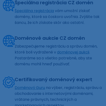
Špeciálna registrácia CZ domén
Špeciálna registrácia
vám umožní získať
domény, ktoré sa čoskoro uvoľnia. Zvýšite tak
šancu, že ich získate skôr ako ostatní.
Doménové aukcie CZ domén
Zabezpečujeme registráciu a správu domén,
ktoré boli vydražené v
doménovej aukcii
.
Postaráme sa o všetko potrebné, aby ste
doménu mohli hneď používať.
Certifikovaný doménový expert
Doménový Guru
na výber, registráciu, správu a
obchodovanie s internetovými doménami,
vrátane právnych, technických a
marketingových aspektov.