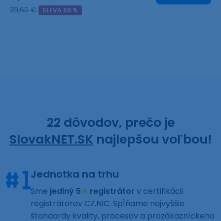
39,60 €
SLEVA 50 %
22 dôvodov, prečo je
SlovakNET.SK
najlepšou voľbou!
Jednotka na trhu
Sme
jediný 5
★
registrátor
v certifikácii
registrátorov CZ.NIC. Spĺňame najvyššie
štandardy kvality, procesov a prozákazníckeho