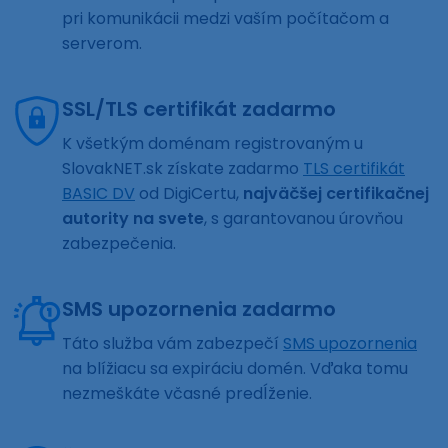
pri komunikácii medzi vaším počítačom a
serverom.
SSL/TLS certifikát zadarmo
K všetkým doménam registrovaným u
SlovakNET.sk získate zadarmo
TLS certifikát
BASIC DV
od DigiCertu,
najväčšej certifikačnej
autority na svete
, s garantovanou úrovňou
zabezpečenia.
SMS upozornenia zadarmo
Táto služba vám zabezpečí
SMS upozornenia
na blížiacu sa expiráciu domén. Vďaka tomu
nezmeškáte včasné predĺženie.