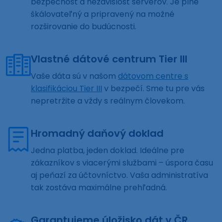
bezpečnosť a nezávislosť serverov. Je plne
škálovateľný a pripravený na možné
rozširovanie do budúcnosti.
Vlastné dátové centrum Tier III
Vaše dáta sú v našom
dátovom centre s
klasifikáciou Tier III
v bezpečí. Sme tu pre vás
nepretržite a vždy s reálnym človekom.
Hromadný daňový doklad
Jedna platba, jeden doklad. Ideálne pre
zákazníkov s viacerými službami – úspora času
aj peňazí za účtovníctvo. Vaša administratíva
tak zostáva maximálne prehľadná.
Garantujeme úložisko dát v ČR