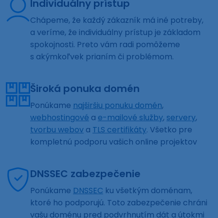
Individuálny prístup
Chápeme, že každý zákazník má iné potreby,
a veríme, že individuálny prístup je základom
spokojnosti. Preto vám radi pomôžeme
s akýmkoľvek prianím či problémom.
Široká ponuka domén
Ponúkame
najširšiu ponuku domén
,
webhostingové
a
e-mailové služby
,
servery
,
tvorbu webov
a
TLS certifikáty
. Všetko pre
kompletnú podporu vašich online projektov
DNSSEC zabezpečenie
Ponúkame
DNSSEC
ku všetkým doménam,
ktoré ho podporujú. Toto zabezpečenie chráni
vašu doménu pred podvrhnutím dát a útokmi