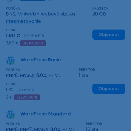
PONÚKA
PRIESTOR
DNS,
Miniweb
- webová vizitka,
20 GB
Presmerovanie
CENA
Objednať
1,80 €
2,21 € s DPH
3,60 €
SLEVA 50 %
WordPress Basic
PONÚKA
PRIESTOR
PHP8, MySQL 8.0.x, HTML
1 GB
CENA
Objednať
1 €
1,23 € s DPH
2 €
SLEVA 50 %
WordPress Standard
PONÚKA
PRIESTOR
PHP8, PHP7, MySQL 8.0.x, HTML
16 GB