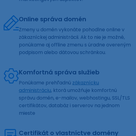
Online správa domén
Zmeny u domén vykonáte pohodlne online v
zákazníckej administrácii. Ak to nie je možné,
ponúkame aj offline zmenu s úradne overeným
podpisom alebo dátovou schránkou.
Komfortná správa služieb
Ponúkame prehľadnú
zákaznícku
administráciu
, ktorá umožňuje komfortnú
správu domén, e-mailov, webhostingu, SSL/TLS
certifikátov, databáz i serverov na jednom
mieste
Certifikát o vlastníctve domény