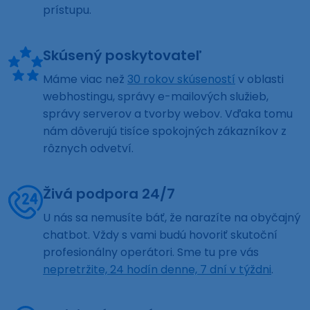
prístupu.
Skúsený poskytovateľ
Máme viac než
30 rokov skúseností
v oblasti
webhostingu, správy e-mailových služieb,
správy serverov a tvorby webov. Vďaka tomu
nám dôverujú tisíce spokojných zákazníkov z
rôznych odvetví.
Živá podpora 24/7
U nás sa nemusíte báť, že narazíte na obyčajný
chatbot. Vždy s vami budú hovoriť skutoční
profesionálny operátori. Sme tu pre vás
nepretržite, 24 hodín denne, 7 dní v týždni
.