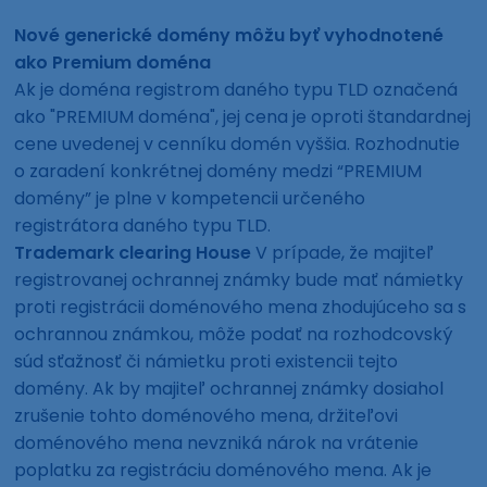
Nové generické domény môžu byť vyhodnotené
ako Premium doména
Ak je doména registrom daného typu TLD označená
ako "PREMIUM doména", jej cena je oproti štandardnej
cene uvedenej v cenníku domén vyššia. Rozhodnutie
o zaradení konkrétnej domény medzi “PREMIUM
domény” je plne v kompetencii určeného
registrátora daného typu TLD.
Trademark clearing House
V prípade, že majiteľ
registrovanej ochrannej známky bude mať námietky
proti registrácii doménového mena zhodujúceho sa s
ochrannou známkou, môže podať na rozhodcovský
súd sťažnosť či námietku proti existencii tejto
domény. Ak by majiteľ ochrannej známky dosiahol
zrušenie tohto doménového mena, držiteľovi
doménového mena nevzniká nárok na vrátenie
poplatku za registráciu doménového mena. Ak je