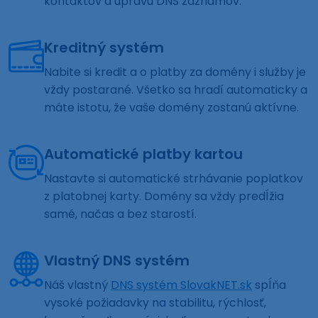
kontaktov a úpravu DNS záznamov.
Kreditný systém
Nabite si kredit a o platby za domény i služby je
vždy postarané. Všetko sa hradí automaticky a
máte istotu, že vaše domény zostanú aktívne.
Automatické platby kartou
Nastavte si automatické strhávanie poplatkov
z platobnej karty. Domény sa vždy predĺžia
samé, načas a bez starostí.
Vlastný DNS systém
Náš vlastný
DNS systém SlovakNET.sk
spĺňa
vysoké požiadavky na stabilitu, rýchlosť,