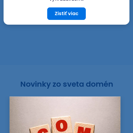
Zistiť viac
Novinky zo sveta domén