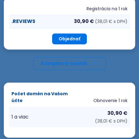
Registrácia
na 1 rok
.REVIEWS
30,90 €
(38,01 € s DPH)
Objednať
Kompletný cenník
Počet domén na Vašom
účte
Obnovenie
1 rok
30,90 €
1 a viac
(38,01 € s DPH)