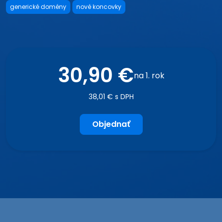
generické domény
nové koncovky
30,90 €
na 1. rok
38,01 € s DPH
Objednať