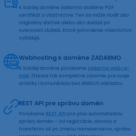
K každej doméne zadarmo dodáme PDF
certifikát o vlastníctve. Ten sa môže hodiť ako
originálny darček alebo ako doklad pri
overovaní služieb, ktoré potvrdenie vlastníctva
vyžadujú.
Webhosting k doméne ZADARMO
K každej doméne ponúkame
zadarmo web i e-
mail
. Získate tak kompletné zázemie pre svoje
stránky i komunikáciu bez ďalších nákladov.
REST API pre správu domén
Ponúkame
REST API
pre plnú automatizáciu
správy domén – od registrácie, obnovy a
transferov až po zmenu nameserverov, správu