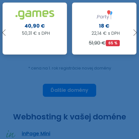
18 €
11,99 €
22,14 € s DPH
14,75 € s DPH
51,90 €
23,99 €
65 %
50 %
* cena na 1. rok registrácie novej domény
Ďalšie domény
Webhosting k vašej doméne
inPage Mini