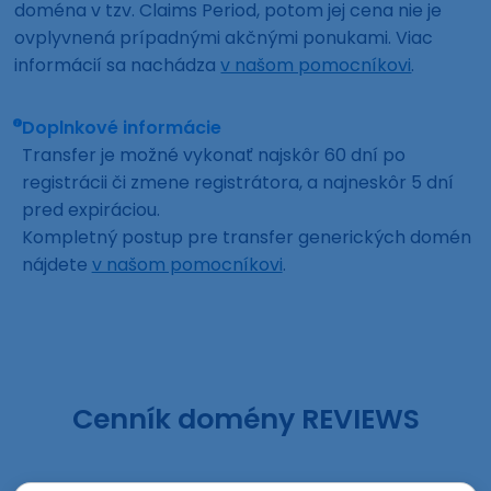
doména v tzv. Claims Period, potom jej cena nie je
ovplyvnená prípadnými akčnými ponukami. Viac
informácií sa nachádza
v našom pomocníkovi
.
Doplnkové informácie
Transfer je možné vykonať najskôr 60 dní po
registrácii či zmene registrátora, a najneskôr 5 dní
pred expiráciou.
Kompletný postup pre transfer generických domén
nájdete
v našom pomocníkovi
.
Cenník domény REVIEWS