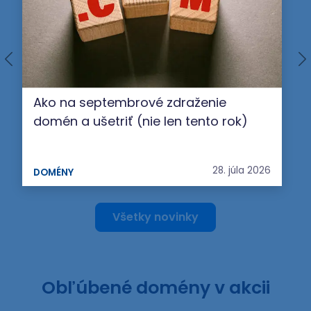
Ako na septembrové zdraženie
domén a ušetriť (nie len tento rok)
28. júla 2026
DOMÉNY
Všetky novinky
Obľúbené domény v akcii