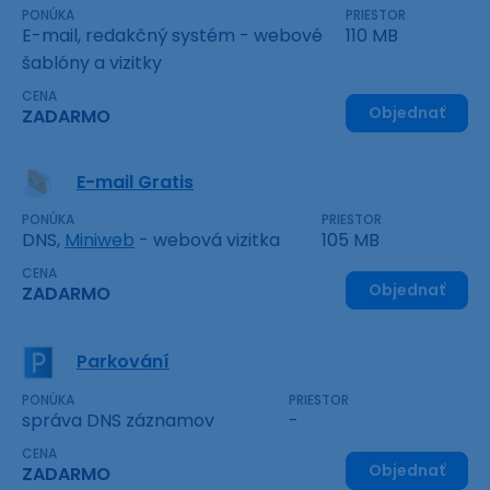
PONÚKA
PRIESTOR
E-mail, redakčný systém - webové
110 MB
šablóny a vizitky
CENA
Objednať
ZADARMO
E-mail Gratis
PONÚKA
PRIESTOR
DNS,
Miniweb
- webová vizitka
105 MB
CENA
Objednať
ZADARMO
Parkování
PONÚKA
PRIESTOR
správa DNS záznamov
-
CENA
Objednať
ZADARMO