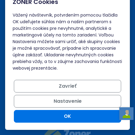
ZONER Cookies
Administrácia
Vážený návštevník, potvrdením pomocou tlačidla
OK udeľujete súhlas nám a našim partnerom s
Prihlásiť sa
použitím cookies pre nevyhnutné, analytické a
marketingové účely na tomto zariadení. Voľbou
Neviem si rady?
Nastavenia môžete sami určiť, aké skupiny cookies
je možné spracovávať, prípadne ich spracovanie
úplne zakázať. Ukladanie nevyhnutných cookies
Nápoveda
prebieha vždy, a to v záujme zachovania funkčnosti
webovej prezentácie.
Podpora 24/7
Zavrieť
+421 268 265 986
Nastavenie
admin@zoner.sk
OK