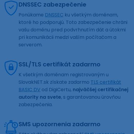
DNSSEC zabezpečenie
Ponúkame
DNSSEC
ku všetkým doménam,
ktoré ho podporujú. Toto zabezpečenie chráni
vašu doménu pred podvrhnutím dát a útokmi
pri komunikácii medzi vaším počítačom a
serverom.
SSL/TLS certifikát zadarmo
K všetkým doménam registrovaným u
SlovakNET.sk získate zadarmo
TLS certifikát
BASIC DV
od DigiCertu,
najväčšej certifikačnej
autority na svete
, s garantovanou úrovňou
zabezpečenia.
SMS upozornenia zadarmo