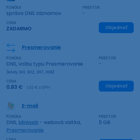
PONÚKA
PRIESTOR
správa DNS záznamov
-
CENA
Objednať
ZADARMO
Presmerovanie
PONÚKA
PRIESTOR
DNS, volbu typu Presmerovanie
-
(kódy 301, 302, 307, 308)
CENA
Objednať
0,83 €
1,02 € s DPH
E-mail
PONÚKA
PRIESTOR
DNS,
Miniweb
- webová vizitka,
5 GB
Presmerovanie
CENA