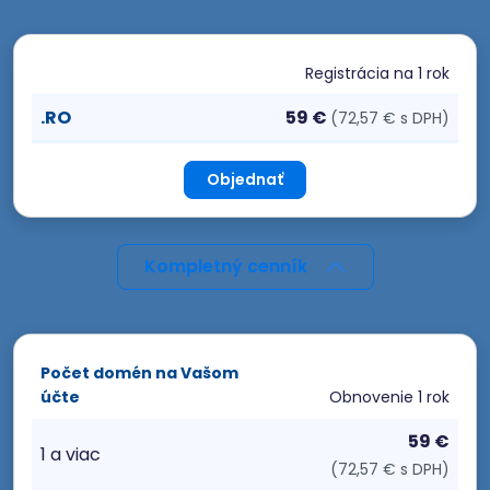
Registrácia
na 1 rok
.RO
59 €
(72,57 € s DPH)
Objednať
Kompletný cenník
Počet domén na Vašom
účte
Obnovenie
1 rok
59 €
1 a viac
(72,57 € s DPH)