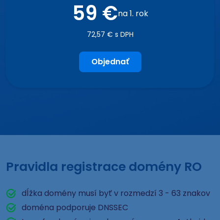
59 €
na 1. rok
72,57 € s DPH
Objednať
Pravidla registrace domény RO
dĺžka domény musí byť v rozmedzí 3 - 63 znakov
doména podporuje DNSSEC