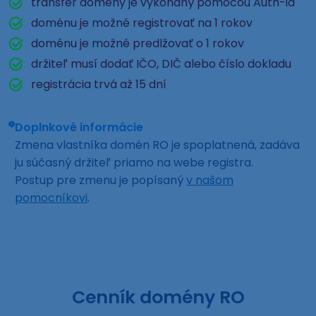
transfer domény je vykonaný pomocou Auth-id
doménu je možné registrovať na 1 rokov
doménu je možné predlžovať o 1 rokov
držiteľ musí dodať IČO, DIČ alebo číslo dokladu
registrácia trvá až 15 dní
Doplnkové informácie
Zmena vlastníka domén RO je spoplatnená, zadáva
ju súčasný držiteľ priamo na webe registra.
Postup pre zmenu je popísaný
v našom
pomocníkovi
.
Cenník domény RO