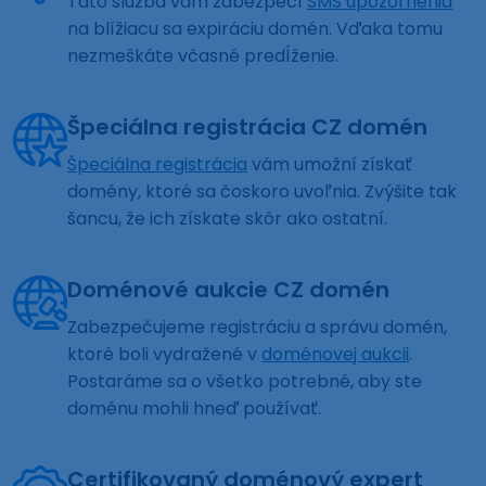
Táto služba vám zabezpečí
SMS upozornenia
na blížiacu sa expiráciu domén. Vďaka tomu
nezmeškáte včasné predĺženie.
Špeciálna registrácia CZ domén
Špeciálna registrácia
vám umožní získať
domény, ktoré sa čoskoro uvoľnia. Zvýšite tak
šancu, že ich získate skôr ako ostatní.
Doménové aukcie CZ domén
Zabezpečujeme registráciu a správu domén,
ktoré boli vydražené v
doménovej aukcii
.
Postaráme sa o všetko potrebné, aby ste
doménu mohli hneď používať.
Certifikovaný doménový expert