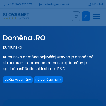
+421 263 815 272
admin@zoner.sk
Hľadať
Menu
Administrá
Doména .RO
Rumunsko
Rumunská doména najvyššej úrovne je označená
skratkou RO. Správcom rumunskej domény je
spoločnosť National Institute R&D.
európske domény
národné domény