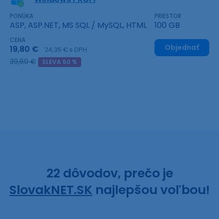
PONÚKA
PRIESTOR
ASP, ASP.NET, MS SQL / MySQL, HTML
100 GB
CENA
Objednať
19,80 €
24,35 € s DPH
39,60 €
SLEVA 50 %
22 dôvodov, prečo je
SlovakNET.SK
najlepšou voľbou!