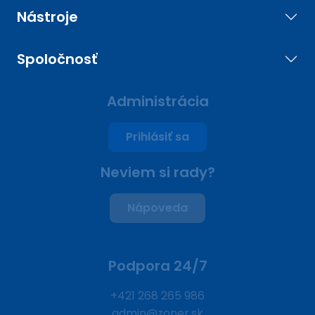
Nástroje
Spoločnosť
Administrácia
Prihlásiť sa
Neviem si rady?
Nápoveda
Podpora 24/7
+421 268 265 986
admin@zoner.sk