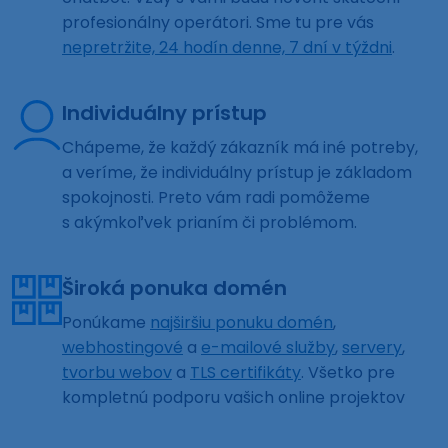
profesionálny operátori. Sme tu pre vás
nepretržite, 24 hodín denne, 7 dní v týždni
.
Individuálny prístup
Chápeme, že každý zákazník má iné potreby,
a veríme, že individuálny prístup je základom
spokojnosti. Preto vám radi pomôžeme
s akýmkoľvek prianím či problémom.
Široká ponuka domén
Ponúkame
najširšiu ponuku domén
,
webhostingové
a
e-mailové služby
,
servery
,
tvorbu webov
a
TLS certifikáty
. Všetko pre
kompletnú podporu vašich online projektov