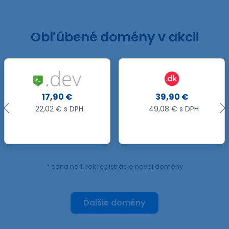
Obľúbené domény v akcii
39,90 €
27,99 €
49,08 € s DPH
34,43 € s DPH
82,69 €
66 %
* cena na 1. rok registrácie novej domény
Ďalšie domény