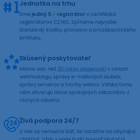
Jednotka na trhu
Sme
jediný 5
★
registrátor
v certifikácii
registrátorov CZ.NIC. Spĺňame najvyššie
štandardy kvality, procesov a prozákazníckeho
prístupu.
Skúsený poskytovateľ
Máme viac než
30 rokov skúseností
v oblasti
webhostingu, správy e-mailových služieb,
správy serverov a tvorby webov. Vďaka tomu
nám dôverujú tisíce spokojných zákazníkov z
rôznych odvetví.
Živá podpora 24/7
U nás sa nemusíte báť, že narazíte na obyčajný
chatbot. Vždy s vami budú hovoriť skutoční