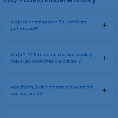
FAQ - často kladené otázky
Čo je to doména a na čo ju môžem
potrebovať?
Čo je TLD? Sú u domén nejaké rozdiely
medzi jednotlivými koncovkami?
Ako zistím, že je doména, o ktorú mám
záujem, voľná?