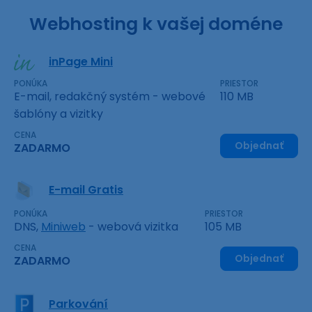
Webhosting k vašej doméne
inPage Mini
PONÚKA
PRIESTOR
E-mail, redakčný systém - webové
110 MB
šablóny a vizitky
CENA
Objednať
ZADARMO
E-mail Gratis
PONÚKA
PRIESTOR
DNS,
Miniweb
- webová vizitka
105 MB
CENA
Objednať
ZADARMO
Parkování