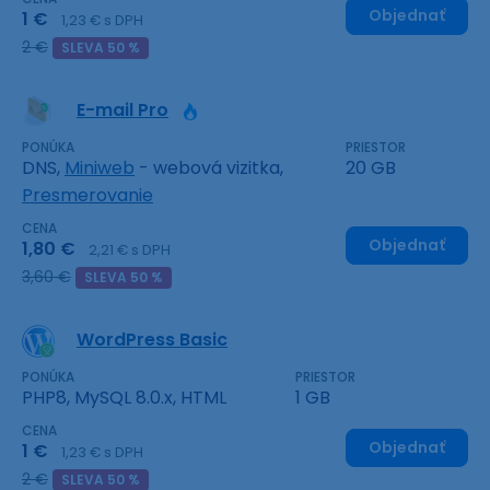
Objednať
1 €
1,23 € s DPH
2 €
SLEVA 50 %
E-mail Pro
PONÚKA
PRIESTOR
DNS,
Miniweb
- webová vizitka,
20 GB
Presmerovanie
CENA
Objednať
1,80 €
2,21 € s DPH
3,60 €
SLEVA 50 %
WordPress Basic
PONÚKA
PRIESTOR
PHP8, MySQL 8.0.x, HTML
1 GB
CENA
Objednať
1 €
1,23 € s DPH
2 €
SLEVA 50 %