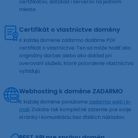
certifikátov, databáz i serverov na jednom
mieste
Certifikát o vlastníctve domény
K každej doméne zadarmo dodáme PDF
certifikát o vlastníctve. Ten sa môže hodiť ako
originálny darček alebo ako doklad pri
overovaní služieb, ktoré potvrdenie vlastníctva
vyžadujú.
Webhosting k doméne ZADARMO
K každej doméne ponúkame
zadarmo web i e-
mail
. Získate tak kompletné zázemie pre svoje
stránky i komunikáciu bez ďalších nákladov.
REST API pre správu domén