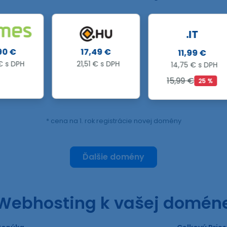
.IT
17,49 €
11,99 €
21,51 € s DPH
14,75 € s DPH
15,99 €
25 %
* cena na 1. rok registrácie novej domény
Ďalšie domény
Webhosting k vašej domén