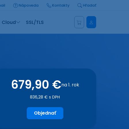
ail
Nápoveda
Kontakty
Hľadať
Administrácia
Cloud
SSL/TLS
679,90 €
na 1. rok
836,28 € s DPH
Objednať