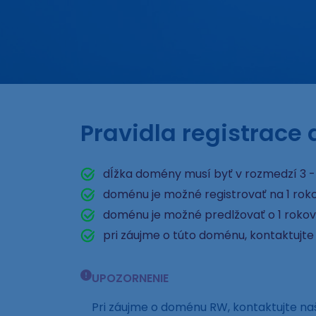
Pravidla registrac
dĺžka domény musí byť v rozmedzí 3 -
doménu je možné registrovať na 1 rok
doménu je možné predlžovať o 1 rokov
pri záujme o túto doménu, kontaktujt
UPOZORNENIE
Pri záujme o doménu RW, kontaktujte n