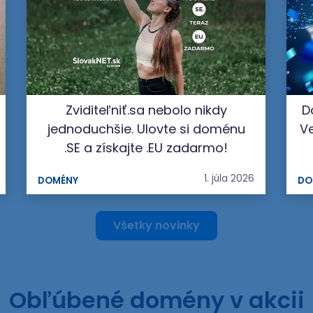
Zviditeľniť.sa nebolo nikdy
D
jednoduchšie. Ulovte si doménu
Ve
.SE a získajte .EU zadarmo!
1. júla 2026
DOMÉNY
DO
Všetky novinky
Obľúbené domény v akcii