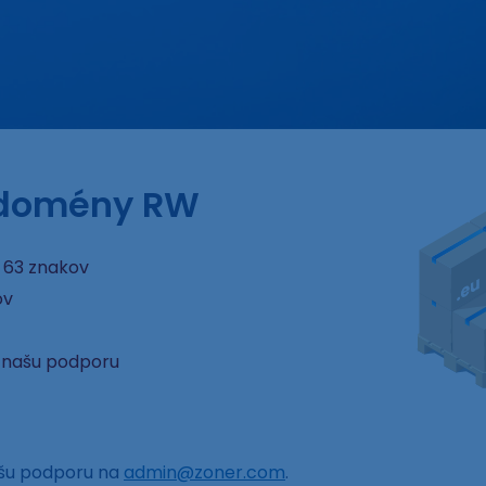
e domény RW
 63 znakov
ov
e našu podporu
ašu podporu na
admin@zoner.com
.