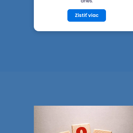
dnes.
Zistiť viac