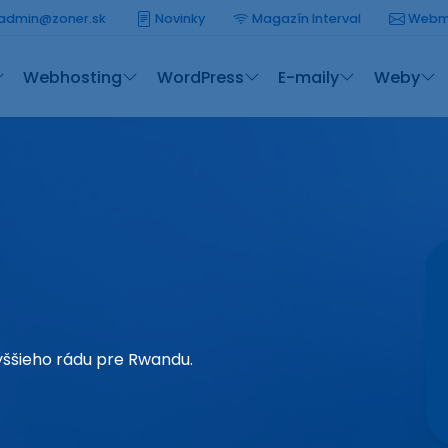
admin@zoner.sk
Novinky
Magazín Interval
Webm
Webhosting
WordPress
E-maily
Weby
yššieho rádu pre Rwandu.