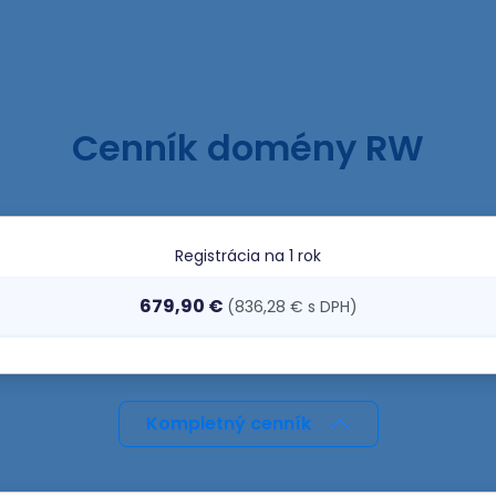
Cenník domény RW
Registrácia
na 1 rok
679,90 €
(836,28 € s DPH)
Kompletný cenník