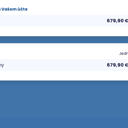
a Vašom účte
679,90 
Jedn
ny
679,90 