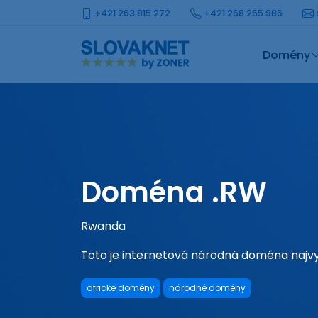
+421 263 815 272
+421 268 265 986
Domény
Doména .RW
Rwanda
Toto je internetová národná doména najv
africké domény
národné domény