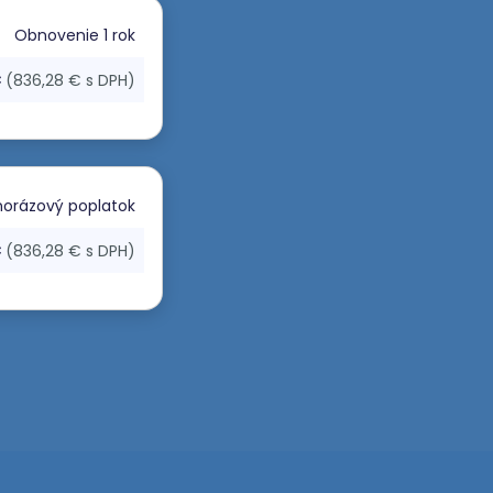
Obnovenie
1 rok
€
(836,28 € s DPH)
orázový poplatok
€
(836,28 € s DPH)