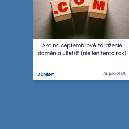
Ako na septembrové zdraženie
domén a ušetriť (nie len tento rok)
28. júla 2026
DOMÉNY