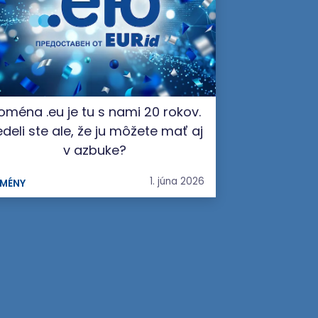
oména .eu je tu s nami 20 rokov.
deli ste ale, že ju môžete mať aj
v azbuke?
1. júna 2026
MÉNY