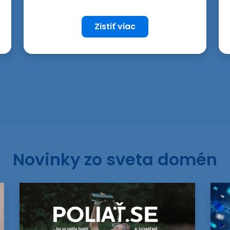
Zistiť viac
Novinky zo sveta domén