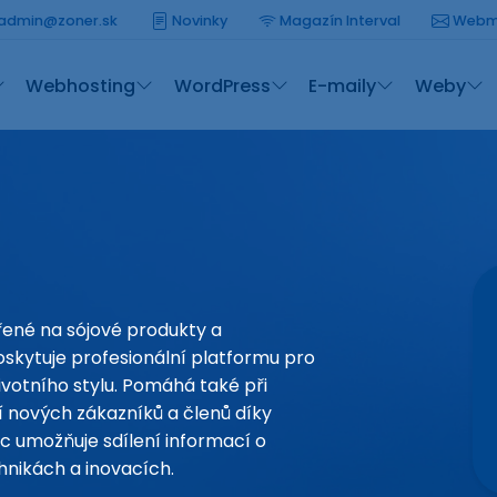
admin@zoner.sk
Novinky
Magazín Interval
Webm
Webhosting
WordPress
E-maily
Weby
ené na sójové produkty a
oskytuje profesionální platformu pro
ivotního stylu. Pomáhá také při
í nových zákazníků a členů díky
íc umožňuje sdílení informací o
hnikách a inovacích.