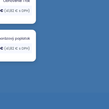
Obnovenie
1 rok
 €
(41,82 € s DPH)
orázový poplatok
 €
(41,82 € s DPH)