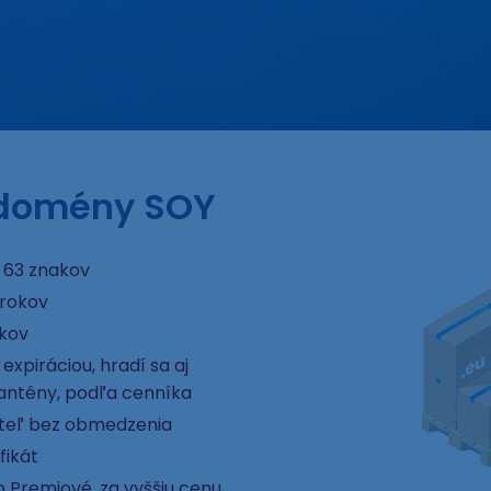
e domény SOY
 63 znakov
 rokov
okov
xpiráciou, hradí sa aj
rantény, podľa cenníka
ateľ bez obmedzenia
fikát
 Premiové, za vyššiu cenu