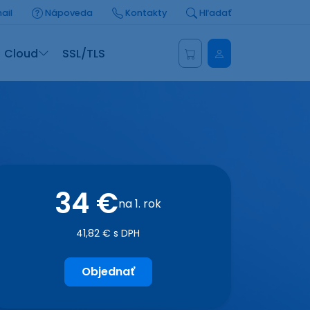
ail
Nápoveda
Kontakty
Hľadať
Administrácia
Cloud
SSL/TLS
34 €
na 1. rok
41,82 € s DPH
Objednať