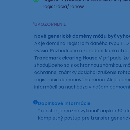
registrácia/renew
UPOZORNENIE
Nové generické domény môžu byť vyh
Ak je doména registrom daného typu TLD 
vyššia. Rozhodnutie o zaradení konkrétn
Trademark clearing House
V prípade, že
zhodujúceho sa s ochrannou známkou, môže
ochrannej známky dosiahol zrušenie toh
registráciu doménového mena. Ak je domén
informácií sa nachádza
v našom pomocní
Doplnkové informácie
Transfer je možné vykonať najskôr 60 dní
Kompletný postup pre transfer generi