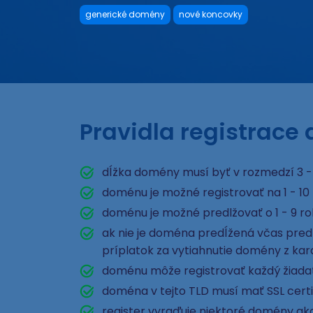
generické domény
nové koncovky
Pravidla registrac
dĺžka domény musí byť v rozmedzí 3 -
doménu je možné registrovať na 1 - 10
doménu je možné predlžovať o 1 - 9 r
ak nie je doména predĺžená včas pred e
príplatok za vytiahnutie domény z ka
doménu môže registrovať každý žiad
doména v tejto TLD musí mať SSL certi
register vyraďuje niektoré domény ako