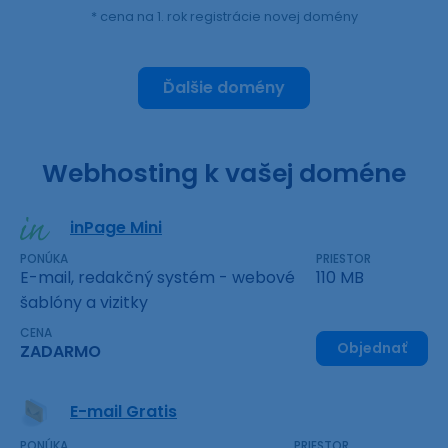
* cena na 1. rok registrácie novej domény
Ďalšie domény
Webhosting k vašej doméne
inPage Mini
PONÚKA
PRIESTOR
E-mail, redakčný systém - webové
110 MB
šablóny a vizitky
CENA
Objednať
ZADARMO
E-mail Gratis
PONÚKA
PRIESTOR