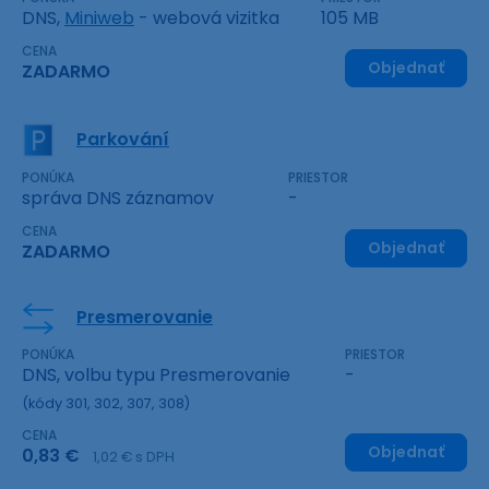
DNS,
Miniweb
- webová vizitka
105 MB
CENA
Objednať
ZADARMO
Parkování
PONÚKA
PRIESTOR
správa DNS záznamov
-
CENA
Objednať
ZADARMO
Presmerovanie
PONÚKA
PRIESTOR
DNS, volbu typu Presmerovanie
-
(kódy 301, 302, 307, 308)
CENA
Objednať
0,83 €
1,02 € s DPH