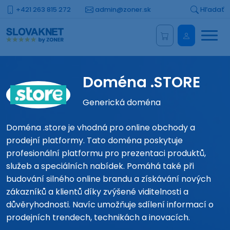
+421 263 815 272
admin@zoner.sk
Hľadať
Menu
Administrá
Doména .STORE
Generická doména
Doména .store je vhodná pro online obchody a
prodejní platformy. Tato doména poskytuje
profesionální platformu pro prezentaci produktů,
služeb a speciálních nabídek. Pomáhá také při
budování silného online brandu a získávání nových
zákazníků a klientů díky zvýšené viditelnosti a
důvěryhodnosti. Navíc umožňuje sdílení informací o
prodejních trendech, technikách a inovacích.