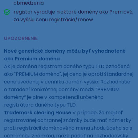
obmedzenia
register vyraďuje niektoré domény ako Premiové,
za vyššiu cenu registrácia/renew
UPOZORNENIE
Nové generické domény môžu byť vyhodnotené
ako Premium doména
Ak je doména registrom daného typu TLD označená
ako "PREMIUM doména", jej cena je oproti štandardnej
cene uvedenej v cenníku domén vyššia. Rozhodnutie
o zaradení konkrétnej domény medzi “PREMIUM
domény” je plne v kompetencii určeného
registrátora daného typu TLD.
Trademark clearing House
V prípade, že majiteľ
registrovanej ochrannej známky bude mať námietky
proti registrácii doménového mena zhodujúceho sa s
ochrannou známkou, môže podať na rozhodcovský