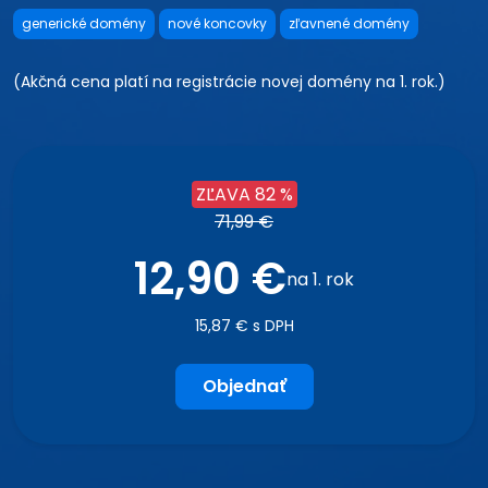
generické domény
nové koncovky
zľavnené domény
(Akčná cena platí na registrácie novej domény na 1. rok.)
ZĽAVA 82 %
71,99 €
12,90 €
na 1. rok
15,87 € s DPH
Objednať