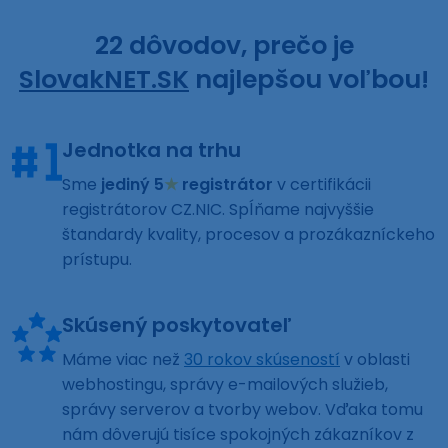
22 dôvodov, prečo je
SlovakNET.SK
najlepšou voľbou!
Jednotka na trhu
Sme
jediný 5
★
registrátor
v certifikácii
registrátorov CZ.NIC. Spĺňame najvyššie
štandardy kvality, procesov a prozákazníckeho
prístupu.
Skúsený poskytovateľ
Máme viac než
30 rokov skúseností
v oblasti
webhostingu, správy e-mailových služieb,
správy serverov a tvorby webov. Vďaka tomu
nám dôverujú tisíce spokojných zákazníkov z