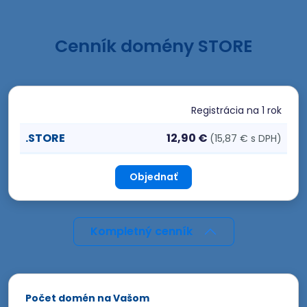
Cenník domény STORE
Registrácia
na 1 rok
.STORE
12,90 €
(15,87 € s DPH)
Objednať
Kompletný cenník
Počet domén na Vašom