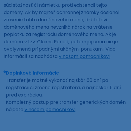
súd sťažnosť či námietku proti existencii tejto
domény. Ak by majiteľ ochrannej známky dosiahol
zrušenie tohto doménového mena, držiteľovi
doménového mena nevzniká nárok na vrátenie
poplatku za registráciu doménového mena. Ak je
doména v tzv. Claims Period, potom jej cena nie je
ovplyvnená prípadnými akčnými ponukami. Viac
informácií sa nachádza
v našom pomocníkovi
.
Doplnkové informácie
Transfer je možné vykonať najskôr 60 dní po
registrácii či zmene registrátora, a najneskôr 5 dní
pred expiráciou.
Kompletný postup pre transfer generických domén
nájdete
v našom pomocníkovi
.