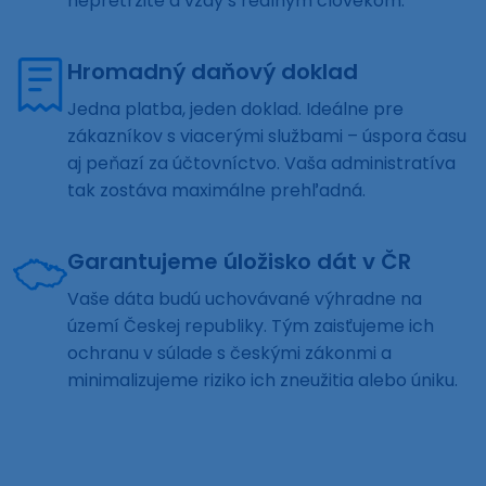
nepretržite a vždy s reálnym človekom.
Hromadný daňový doklad
Jedna platba, jeden doklad. Ideálne pre
zákazníkov s viacerými službami – úspora času
aj peňazí za účtovníctvo. Vaša administratíva
tak zostáva maximálne prehľadná.
Garantujeme úložisko dát v ČR
Vaše dáta budú uchovávané výhradne na
území Českej republiky. Tým zaisťujeme ich
ochranu v súlade s českými zákonmi a
minimalizujeme riziko ich zneužitia alebo úniku.