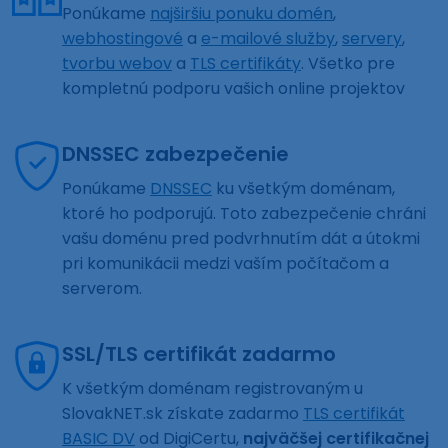
Ponúkame
najširšiu ponuku domén
,
webhostingové
a
e-mailové služby
,
servery
,
tvorbu webov
a
TLS certifikáty
. Všetko pre
kompletnú podporu vašich online projektov
DNSSEC zabezpečenie
Ponúkame
DNSSEC
ku všetkým doménam,
ktoré ho podporujú. Toto zabezpečenie chráni
vašu doménu pred podvrhnutím dát a útokmi
pri komunikácii medzi vaším počítačom a
serverom.
SSL/TLS certifikát zadarmo
K všetkým doménam registrovaným u
SlovakNET.sk získate zadarmo
TLS certifikát
BASIC DV
od DigiCertu,
najväčšej certifikačnej