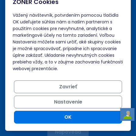
ZONER Cookies
Služby
Vážený návštevník, potvrdením pomocou tlačidla
OK udeľujete súhlas nám a našim partnerom s
použitím cookies pre nevyhnutné, analytické a
Technológie
marketingové účely na tomto zariadení. Voľbou
Nastavenia môžete sami určiť, aké skupiny cookies
Nástroje
je možné spracovávať, prípadne ich spracovanie
úplne zakázať. Ukladanie nevyhnutných cookies
prebieha vždy, a to v záujme zachovania funkčnosti
Spoločnosť
webovej prezentácie.
Administrácia
Zavrieť
Prihlásiť sa
Nastavenie
Neviem si rady?
OK
Nápoveda