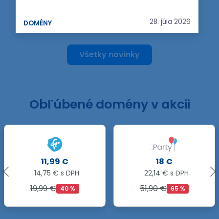
28. júla 2026
DOMÉNY
Všetky novinky
Obľúbené domény v akcii
18 €
18,99 €
22,14 € s DPH
23,36 € s DPH
51,90 €
21,99 €
65 %
14 %