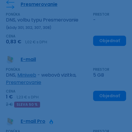
Presmerovanie
PONÚKA
PRIESTOR
DNS, volbu typu Presmerovanie
-
(kódy 301, 302, 307, 308)
CENA
Objednať
0,83 €
1,02 € s DPH
E-mail
PONÚKA
PRIESTOR
DNS,
Miniweb
- webová vizitka,
5 GB
Presmerovanie
CENA
Objednať
1 €
1,23 € s DPH
2 €
SLEVA 50 %
E-mail Pro
PONÚKA
PRIESTOR