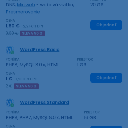
DNS,
Miniweb
- webová vizitka,
20 GB
Presmerovanie
CENA
Objednať
1,80 €
2,21 € s DPH
3,60 €
SLEVA 50 %
WordPress Basic
PONÚKA
PRIESTOR
PHP8, MySQL 8.0.x, HTML
1 GB
CENA
Objednať
1 €
1,23 € s DPH
2 €
SLEVA 50 %
WordPress Standard
PONÚKA
PRIESTOR
PHP8, PHP7, MySQL 8.0.x, HTML
16 GB
CENA