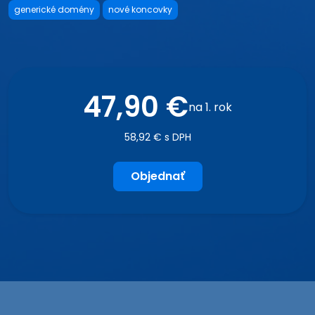
generické domény
nové koncovky
47,90 €
na 1. rok
58,92 € s DPH
Objednať