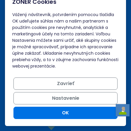
ZONER Cookies
Administrácia
Vážený návštevník, potvrdením pomocou tlačidla
Prihlásiť sa
OK udeľujete súhlas nám a našim partnerom s
použitím cookies pre nevyhnutné, analytické a
Neviem si rady?
marketingové účely na tomto zariadení. Voľbou
Nastavenia môžete sami určiť, aké skupiny cookies
Nápoveda
je možné spracovávať, prípadne ich spracovanie
úplne zakázať. Ukladanie nevyhnutných cookies
prebieha vždy, a to v záujme zachovania funkčnosti
webovej prezentácie.
Podpora 24/7
+421 268 265 986
Zavrieť
admin@zoner.sk
Nastavenie
OK