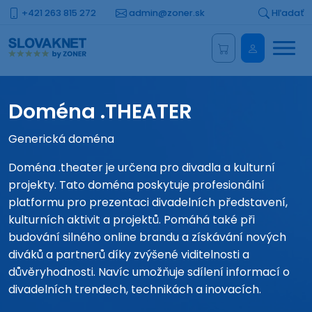
+421 263 815 272
admin@zoner.sk
Hľadať
Menu
Administrá
Doména .THEATER
Generická doména
Doména .theater je určena pro divadla a kulturní
projekty. Tato doména poskytuje profesionální
platformu pro prezentaci divadelních představení,
kulturních aktivit a projektů. Pomáhá také při
budování silného online brandu a získávání nových
diváků a partnerů díky zvýšené viditelnosti a
důvěryhodnosti. Navíc umožňuje sdílení informací o
divadelních trendech, technikách a inovacích.