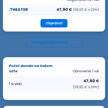
.THEATER
47,90 €
(58,92 € s DPH)
Objednať
Kompletný cenník
Počet domén na Vašom
účte
Obnovenie
1 rok
47,90 €
1 a viac
(58,92 € s DPH)