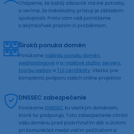
Chápeme, že každý zákazník má iné potreby,
a veríme, že individuálny prístup je základom
spokojnosti. Preto vám radi pomôžeme
s akýmkoľvek prianím či problémom.
Široká ponuka domén
Ponúkame
najširšiu ponuku domén
,
webhostingové
a
e-mailové služby
,
servery
,
tvorbu webov
a
TLS certifikáty
. Všetko pre
kompletnú podporu vašich online projektov
DNSSEC zabezpečenie
Ponúkame
DNSSEC
ku všetkým doménam,
ktoré ho podporujú. Toto zabezpečenie chráni
vašu doménu pred podvrhnutím dát a útokmi
pri komunikácii medzi vaším počítačom a