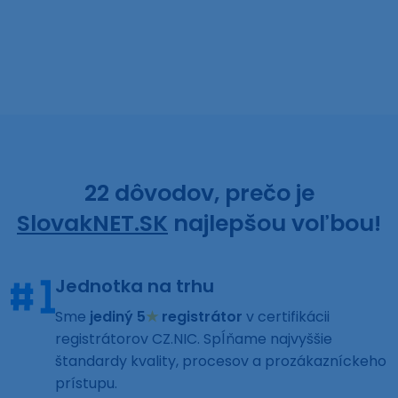
22 dôvodov, prečo je
SlovakNET.SK
najlepšou voľbou!
Jednotka na trhu
Sme
jediný 5
★
registrátor
v certifikácii
registrátorov CZ.NIC. Spĺňame najvyššie
štandardy kvality, procesov a prozákazníckeho
prístupu.