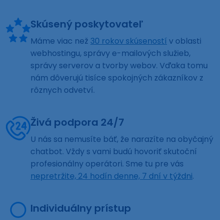
Skúsený poskytovateľ
Máme viac než
30 rokov skúseností
v oblasti
webhostingu, správy e-mailových služieb,
správy serverov a tvorby webov. Vďaka tomu
nám dôverujú tisíce spokojných zákazníkov z
rôznych odvetví.
Živá podpora 24/7
U nás sa nemusíte báť, že narazíte na obyčajný
chatbot. Vždy s vami budú hovoriť skutoční
profesionálny operátori. Sme tu pre vás
nepretržite, 24 hodín denne, 7 dní v týždni
.
Individuálny prístup