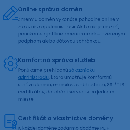
Online správa domén
Zmeny u domén vykonáte pohodlne online v
zákazníckej administrácii. Ak to nie je možné,
ponúkame aj offline zmenu s úradne overeným
podpisom alebo dátovou schránkou.
Komfortná správa služieb
Ponúkame prehľadnú
zákaznícku
administráciu
, ktorá umožňuje komfortnú
správu domén, e-mailov, webhostingu, SSL/TLS
certifikátov, databáz i serverov na jednom
mieste
Certifikát o vlastníctve domény
K každej doméne zadarmo dodáme PDF