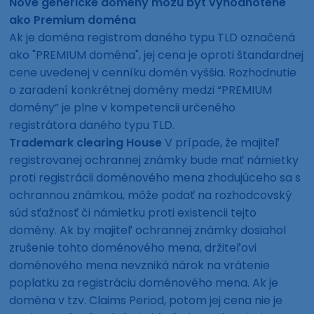
Nové generické domény môžu byť vyhodnotené
ako Premium doména
Ak je doména registrom daného typu TLD označená
ako "PREMIUM doména", jej cena je oproti štandardnej
cene uvedenej v cenníku domén vyššia. Rozhodnutie
o zaradení konkrétnej domény medzi “PREMIUM
domény” je plne v kompetencii určeného
registrátora daného typu TLD.
Trademark clearing House
V prípade, že majiteľ
registrovanej ochrannej známky bude mať námietky
proti registrácii doménového mena zhodujúceho sa s
ochrannou známkou, môže podať na rozhodcovský
súd sťažnosť či námietku proti existencii tejto
domény. Ak by majiteľ ochrannej známky dosiahol
zrušenie tohto doménového mena, držiteľovi
doménového mena nevzniká nárok na vrátenie
poplatku za registráciu doménového mena. Ak je
doména v tzv. Claims Period, potom jej cena nie je