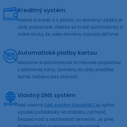
Kreditný systém
Nabite si kredit a o platby za domény i služby je
vždy postarané. Všetko sa hradí automaticky a
máte istotu, že vaše domény zostanú aktívne.
Automatické platby kartou
Nastavte si automatické strhávanie poplatkov
z platobnej karty. Domény sa vždy predĺžia
samé, načas a bez starostí.
Vlastný DNS systém
Náš vlastný
DNS systém SlovakNET.sk
spĺňa
vysoké požiadavky na stabilitu, rýchlosť,
bezpečnosť a nezávislosť serverov. Je plne
škálovateľný a pripravený na možné