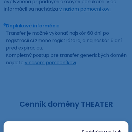
ovplyvnená prípadnými akčnými ponukami. Viac
informácií sa nachádza
v našom pomocníkovi
.
Doplnkové informácie
Transfer je možné vykonať najskôr 60 dní po
registrácii či zmene registrátora, a najneskôr 5 dní
pred expiráciou.
Kompletný postup pre transfer generických domén
nájdete
v našom pomocníkovi
.
Cenník domény THEATER
Registrácia
na 1 rok