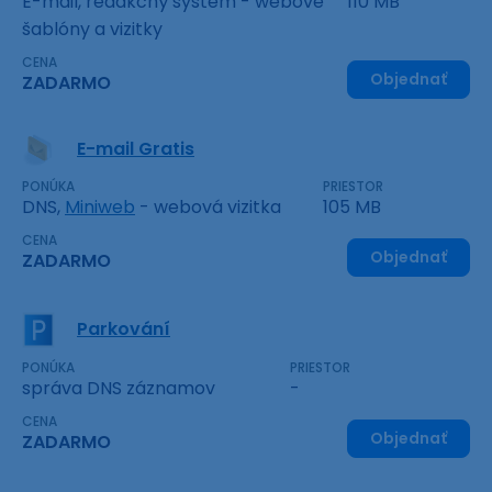
E-mail, redakčný systém - webové
110 MB
šablóny a vizitky
CENA
Objednať
ZADARMO
E-mail Gratis
PONÚKA
PRIESTOR
DNS,
Miniweb
- webová vizitka
105 MB
CENA
Objednať
ZADARMO
Parkování
PONÚKA
PRIESTOR
správa DNS záznamov
-
CENA
Objednať
ZADARMO