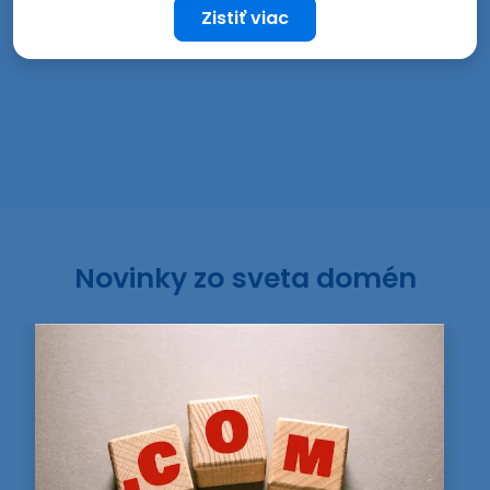
Zistiť viac
Novinky zo sveta domén