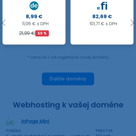
82,69 €
27,99 €
101,71 € s DPH
34,43 € s DPH
82,69 €
66 %
* cena na 1. rok registrácie novej domény
Ďalšie domény
Webhosting k vašej doméne
inPage Mini
PONÚKA
PRIESTOR