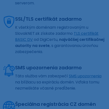
serverom.
SSL/TLS certifikát zadarmo
K všetkým doménam registrovaným u
SlovakNET.sk získate zadarmo
TLS certifikát
BASIC DV
od DigiCertu,
najväčšej certifikačnej
autority na svete
, s garantovanou úrovňou
zabezpečenia.
SMS upozornenia zadarmo
Táto služba vám zabezpečí
SMS upozornenia
na blížiacu sa expiráciu domén. Vďaka tomu
nezmeškáte včasné predĺženie.
Špeciálna registrácia CZ domén