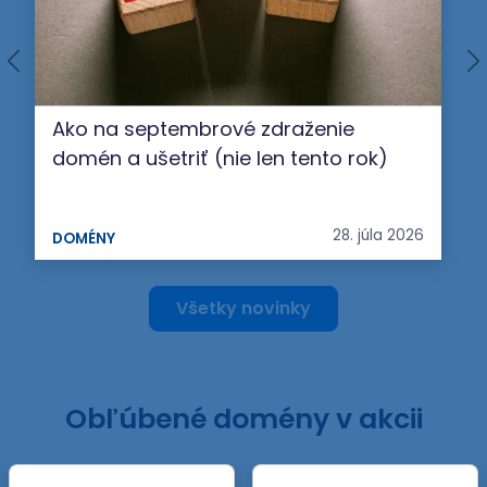
Ako na septembrové zdraženie
domén a ušetriť (nie len tento rok)
28. júla 2026
DOMÉNY
Všetky novinky
Obľúbené domény v akcii