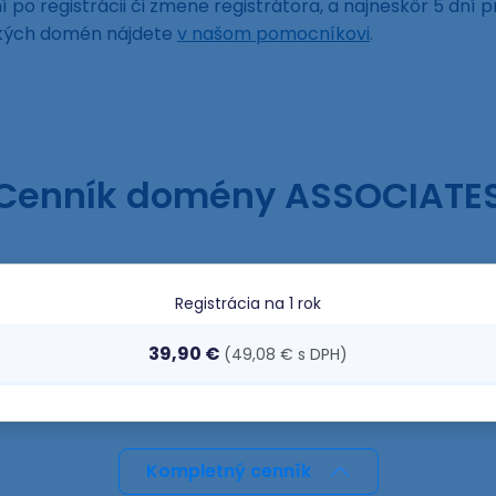
 po registrácii či zmene registrátora, a najneskôr 5 dní p
ckých domén nájdete
v našom pomocníkovi
.
Cenník domény ASSOCIATE
Registrácia
na 1 rok
39,90 €
(49,08 € s DPH)
Kompletný cenník