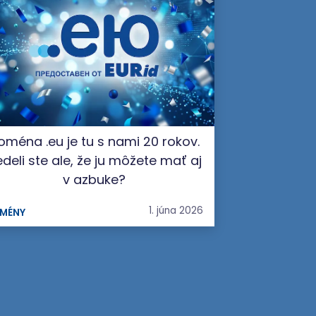
oména .eu je tu s nami 20 rokov.
deli ste ale, že ju môžete mať aj
v azbuke?
1. júna 2026
MÉNY