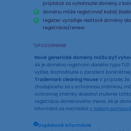
príplatok za vytiahnutie domény z ka
doménu môže registrovať každý žiad
register vyraďuje niektoré domény ako
registrácia/renew
UPOZORNENIE
Nové generické domény môžu byť vyh
Ak je doména registrom daného typu TLD 
vyššia. Rozhodnutie o zaradení konkrétn
Trademark clearing House
V prípade, že
zhodujúceho sa s ochrannou známkou, môže
ochrannej známky dosiahol zrušenie toh
registráciu doménového mena. Ak je domén
informácií sa nachádza
v našom pomocní
Doplnkové informácie