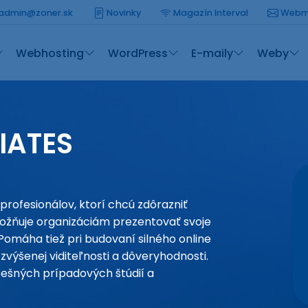
admin@zoner.sk
Novinky
Magazín Interval
Webm
Webhosting
WordPress
E-maily
Weby
IATES
profesionálov, ktorí chcú zdôrazniť
ožňuje organizáciám prezentovať svoje
Pomáha tiež pri budovaní silného online
zvýšenej viditeľnosti a dôveryhodnosti.
pešných prípadových štúdií a