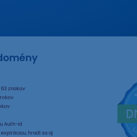
 domény
 63 znakov
 rokov
okov
u Auth-id
xpiráciou, hradí sa aj