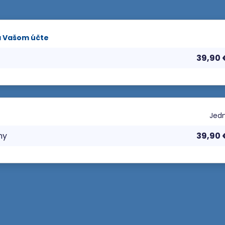
a Vašom účte
39,90
Jedn
ny
39,90