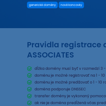
generické domény
nové koncovky
Pravidla registrace
ASSOCIATES
dĺžka domény musí byť v rozmedzí 3 -
doménu je možné registrovať na 1 - 10
doménu je možné predlžovať o 1 - 10 r
doména podporuje DNSSEC
transfer domény je vykonaný pomoco
ak nie je doména predĺžená včas pred e