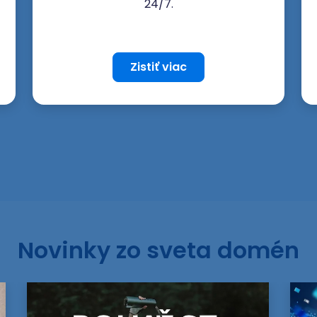
24/7.
Zistiť viac
Novinky zo sveta domén