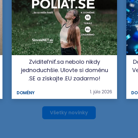
Zviditeľniť.sa nebolo nikdy
D
jednoduchšie. Ulovte si doménu
Ve
.SE a získajte .EU zadarmo!
1. júla 2026
DOMÉNY
DO
Všetky novinky