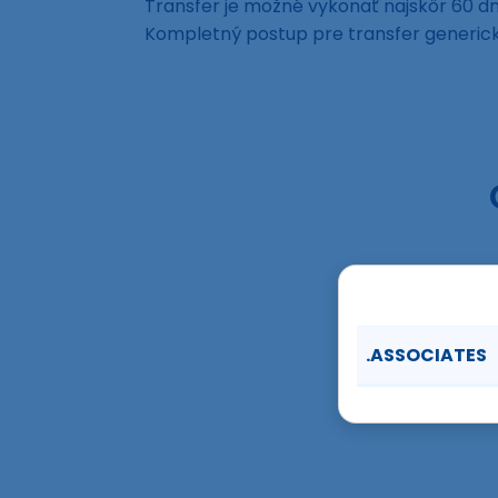
Transfer je možné vykonať najskôr 60 dní
Kompletný postup pre transfer generi
.ASSOCIATES