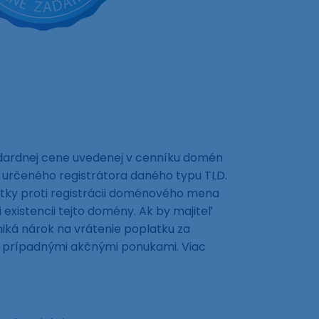
ndardnej cene uvedenej v cenníku domén
 určeného registrátora daného typu TLD.
tky proti registrácii doménového mena
xistencii tejto domény. Ak by majiteľ
ká nárok na vrátenie poplatku za
ná prípadnými akčnými ponukami. Viac