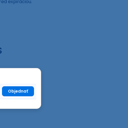
red expiráciou.
S
Objednať