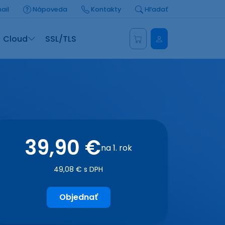
ail
Nápoveda
Kontakty
Hľadať
Administrácia
Cloud
SSL/TLS
39,90 €
na 1. rok
49,08 € s DPH
Objednať