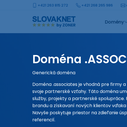
+421 263 815 272
+421 268 265 986
Domény
Doména .ASSOC
Generická doména
Doména .associates je vhodná pre firmy a 
svoje partnerské vzťahy. Táto doména um
služby, projekty a partnerské spolupráce. 
brandu a získavaní nových klientov vďaka 
Navyše poskytuje priestor na zdieľanie ús
referencií.