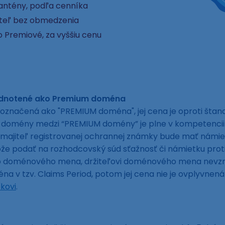
rantény, podľa cenníka
ateľ bez obmedzenia
 Premiové, za vyššiu cenu
odnotené ako Premium doména
označená ako "PREMIUM doména", jej cena je oproti šta
ej domény medzi “PREMIUM domény” je plne v kompetencii
 majiteľ registrovanej ochrannej známky bude mať námie
 podať na rozhodcovský súd sťažnosť či námietku proti e
to doménového mena, držiteľovi doménového mena nevzni
a v tzv. Claims Period, potom jej cena nie je ovplyvne
kovi
.