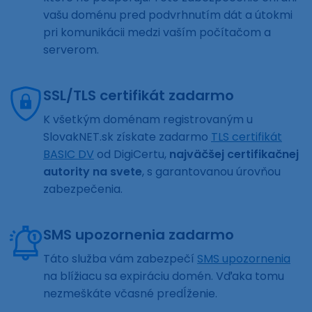
vašu doménu pred podvrhnutím dát a útokmi
pri komunikácii medzi vaším počítačom a
serverom.
SSL/TLS certifikát zadarmo
K všetkým doménam registrovaným u
SlovakNET.sk získate zadarmo
TLS certifikát
BASIC DV
od DigiCertu,
najväčšej certifikačnej
autority na svete
, s garantovanou úrovňou
zabezpečenia.
SMS upozornenia zadarmo
Táto služba vám zabezpečí
SMS upozornenia
na blížiacu sa expiráciu domén. Vďaka tomu
nezmeškáte včasné predĺženie.