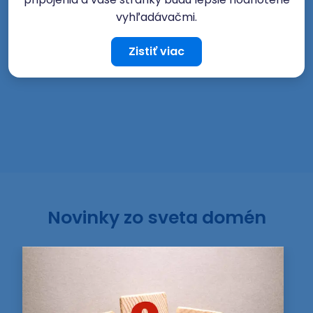
vyhľadávačmi.
Zistiť viac
Novinky zo sveta domén