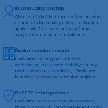
Individuálny prístup
Chápeme, že každý zákazník má iné potreby,
a veríme, že individuálny prístup je základom
spokojnosti. Preto vám radi pomôžeme
s akýmkoľvek prianím či problémom.
Široká ponuka domén
Ponúkame
najširšiu ponuku domén
,
webhostingové
a
e-mailové služby
,
servery
,
tvorbu webov
a
TLS certifikáty
. Všetko pre
kompletnú podporu vašich online projektov
DNSSEC zabezpečenie
Ponúkame
DNSSEC
ku všetkým doménam,
ktoré ho podporujú. Toto zabezpečenie chráni