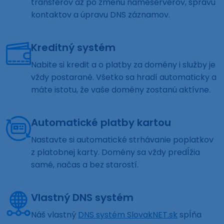
transferov až po zmenu nameserverov, správu
kontaktov a úpravu DNS záznamov.
Kreditný systém
Nabite si kredit a o platby za domény i služby je
vždy postarané. Všetko sa hradí automaticky a
máte istotu, že vaše domény zostanú aktívne.
Automatické platby kartou
Nastavte si automatické strhávanie poplatkov
z platobnej karty. Domény sa vždy predĺžia
samé, načas a bez starostí.
Vlastný DNS systém
Náš vlastný
DNS systém SlovakNET.sk
spĺňa