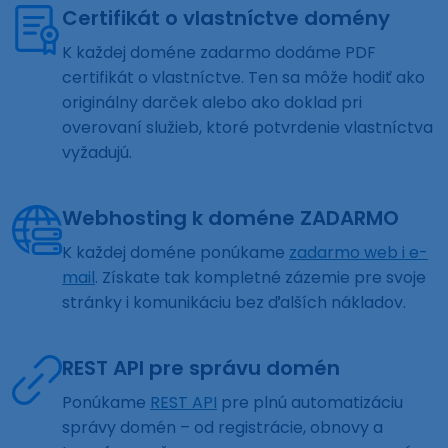
Certifikát o vlastníctve domény
K každej doméne zadarmo dodáme PDF
certifikát o vlastníctve. Ten sa môže hodiť ako
originálny darček alebo ako doklad pri
overovaní služieb, ktoré potvrdenie vlastníctva
vyžadujú.
Webhosting k doméne ZADARMO
K každej doméne ponúkame
zadarmo web i e-
mail
. Získate tak kompletné zázemie pre svoje
stránky i komunikáciu bez ďalších nákladov.
REST API pre správu domén
Ponúkame
REST API
pre plnú automatizáciu
správy domén – od registrácie, obnovy a