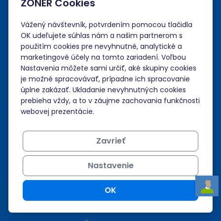
Spoločnosť
ZONER Cookies
Vážený návštevník, potvrdením pomocou tlačidla
Administrácia
OK udeľujete súhlas nám a našim partnerom s
použitím cookies pre nevyhnutné, analytické a
Prihlásiť sa
marketingové účely na tomto zariadení. Voľbou
Nastavenia môžete sami určiť, aké skupiny cookies
je možné spracovávať, prípadne ich spracovanie
Neviem si rady?
úplne zakázať. Ukladanie nevyhnutných cookies
prebieha vždy, a to v záujme zachovania funkčnosti
Nápoveda
webovej prezentácie.
Zavrieť
Podpora 24/7
Nastavenie
+421 268 265 986
admin@zoner.sk
OK