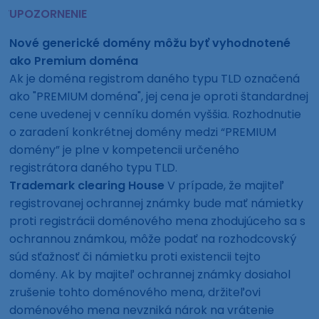
UPOZORNENIE
Nové generické domény môžu byť vyhodnotené
ako Premium doména
Ak je doména registrom daného typu TLD označená
ako "PREMIUM doména", jej cena je oproti štandardnej
cene uvedenej v cenníku domén vyššia. Rozhodnutie
o zaradení konkrétnej domény medzi “PREMIUM
domény” je plne v kompetencii určeného
registrátora daného typu TLD.
Trademark clearing House
V prípade, že majiteľ
registrovanej ochrannej známky bude mať námietky
proti registrácii doménového mena zhodujúceho sa s
ochrannou známkou, môže podať na rozhodcovský
súd sťažnosť či námietku proti existencii tejto
domény. Ak by majiteľ ochrannej známky dosiahol
zrušenie tohto doménového mena, držiteľovi
doménového mena nevzniká nárok na vrátenie