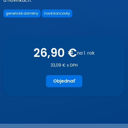
a novinkách.
generické domény
nové koncovky
26,90 €
na 1. rok
33,09 € s DPH
Objednať