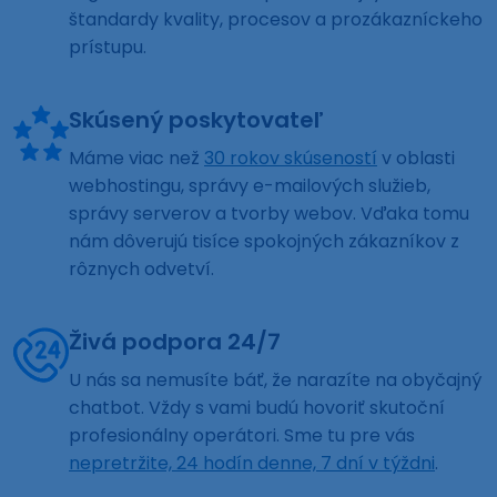
štandardy kvality, procesov a prozákazníckeho
prístupu.
Skúsený poskytovateľ
Máme viac než
30 rokov skúseností
v oblasti
webhostingu, správy e-mailových služieb,
správy serverov a tvorby webov. Vďaka tomu
nám dôverujú tisíce spokojných zákazníkov z
rôznych odvetví.
Živá podpora 24/7
U nás sa nemusíte báť, že narazíte na obyčajný
chatbot. Vždy s vami budú hovoriť skutoční
profesionálny operátori. Sme tu pre vás
nepretržite, 24 hodín denne, 7 dní v týždni
.