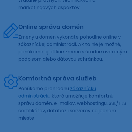
vrátane právnych, technických a
marketingových aspektov.
Online správa domén
Zmeny u domén vykonáte pohodlne online v
zákazníckej administrácii. Ak to nie je možné,
ponúkame aj offline zmenu s úradne overeným
podpisom alebo dátovou schránkou.
Komfortná správa služieb
Ponúkame prehľadnú
zákaznícku
administráciu
, ktorá umožňuje komfortnú
správu domén, e-mailov, webhostingu, SSL/TLS
certifikátov, databáz i serverov na jednom
mieste