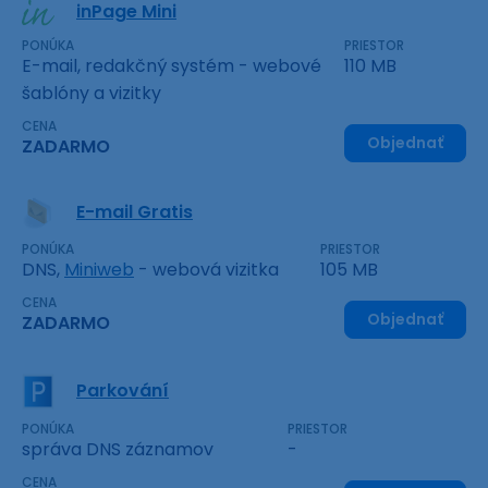
inPage Mini
PONÚKA
PRIESTOR
E-mail, redakčný systém - webové
110 MB
šablóny a vizitky
CENA
Objednať
ZADARMO
E-mail Gratis
PONÚKA
PRIESTOR
DNS,
Miniweb
- webová vizitka
105 MB
CENA
Objednať
ZADARMO
Parkování
PONÚKA
PRIESTOR
správa DNS záznamov
-
CENA