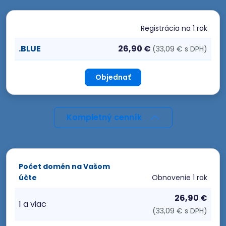
Registrácia
na 1 rok
.BLUE
26,90 €
(33,09 € s DPH)
Objednať
Kompletný cenník
Počet domén na Vašom
účte
Obnovenie
1 rok
26,90 €
1 a viac
(33,09 € s DPH)