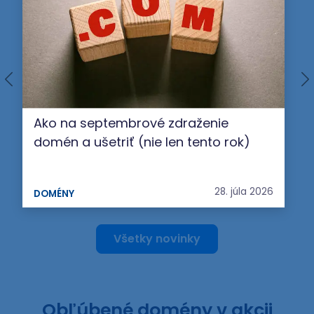
Ako na septembrové zdraženie
domén a ušetriť (nie len tento rok)
28. júla 2026
DOMÉNY
Všetky novinky
Obľúbené domény v akcii