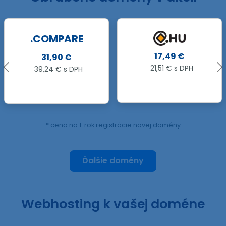
.LV
17,49 €
82,65 €
21,51 € s DPH
101,66 € s DPH
* cena na 1. rok registrácie novej domény
Ďalšie domény
Webhosting k vašej doméne