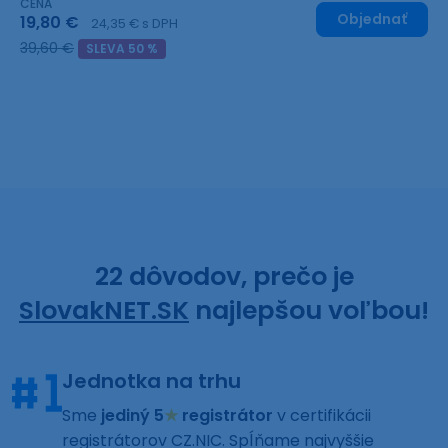
CENA
Objednať
19,80 €
24,35 € s DPH
39,60 €
SLEVA 50 %
22 dôvodov, prečo je
SlovakNET.SK
najlepšou voľbou!
Jednotka na trhu
Sme
jediný 5
★
registrátor
v certifikácii
registrátorov CZ.NIC. Spĺňame najvyššie