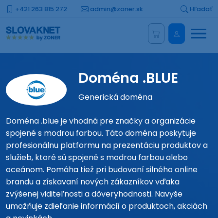
+421 263 815 272
admin@zoner.sk
Hľadať
Menu
Administrá
Doména .BLUE
Generická doména
Doména .blue je vhodná pre značky a organizácie
spojené s modrou farbou. Táto doména poskytuje
profesionálnu platformu na prezentáciu produktov a
služieb, ktoré sú spojené s modrou farbou alebo
oceánom. Pomáha tiež pri budovaní silného online
brandu a získavaní nových zákazníkov vďaka
zvýšenej viditeľnosti a dôveryhodnosti. Navyše
umožňuje zdieľanie informácií o produktoch, akciách