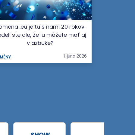
oména .eu je tu s nami 20 rokov.
deli ste ale, že ju môžete mať aj
v azbuke?
1. júna 2026
MÉNY
.SHOW