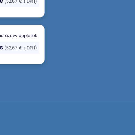
 €
(52,67 € s DPH)
orázový poplatok
 €
(52,67 € s DPH)