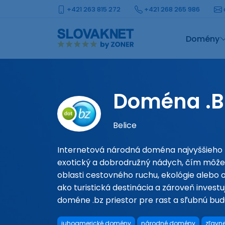
+421 263 815 272
+421 268 265 986
Domény
Doména .B
Belice
Internetová národná doména najvyššieho r
exotický a dobrodružný nádych, čím môže 
oblasti cestovného ruchu, ekológie alebo ou
ako turistická destinácia a zároveň investuj
doméne .bz priestor pre rast a sľubnú bud
juhoamerické domény
národné domény
zľavn