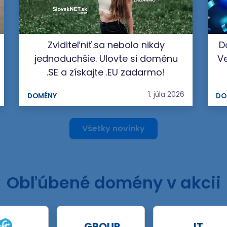
Zviditeľniť.sa nebolo nikdy
D
jednoduchšie. Ulovte si doménu
Ve
.SE a získajte .EU zadarmo!
1. júla 2026
DOMÉNY
DO
Všetky novinky
Obľúbené domény v akcii
.GROUP
.IT