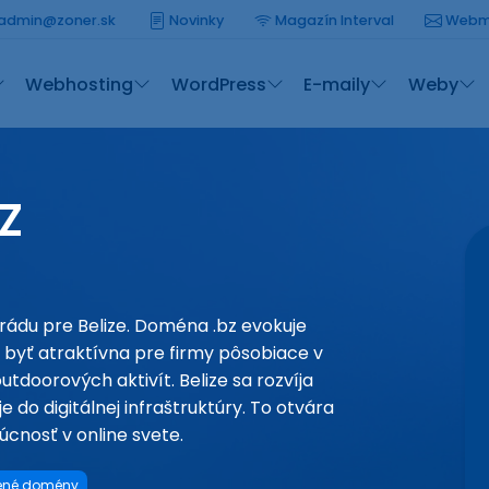
admin@zoner.sk
Novinky
Magazín Interval
Webm
Webhosting
WordPress
E-maily
Weby
Z
ádu pre Belize. Doména .bz evokuje
byť atraktívna pre firmy pôsobiace v
tdoorových aktivít. Belize sa rozvíja
e do digitálnej infraštruktúry. To otvára
úcnosť v online svete.
ené domény