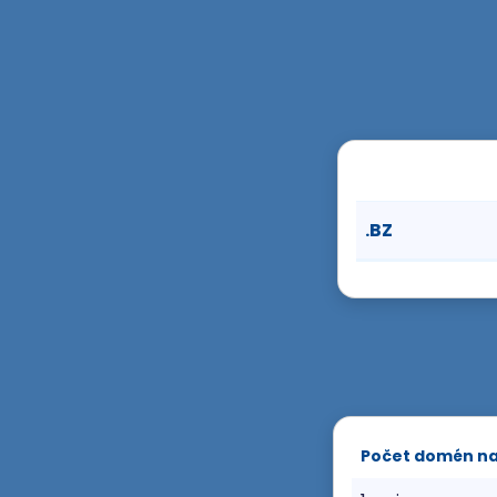
.BZ
Počet domén n