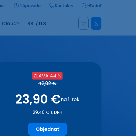
ail
Nápoveda
Kontakty
Hľadať
Administrácia
Cloud
SSL/TLS
ZĽAVA 44 %
42,82 €
23,90 €
na 1. rok
29,40 € s DPH
Objednať