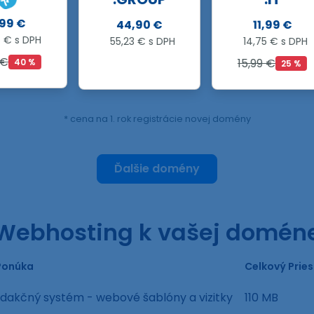
44,90 €
11,99 €
55,23 € s DPH
14,75 € s DPH
15,99 €
25 %
* cena na 1. rok registrácie novej domény
Ďalšie domény
Webhosting k vašej domén
Ponúka
Celkový Pries
edakčný systém - webové šablóny a vizitky
110 MB