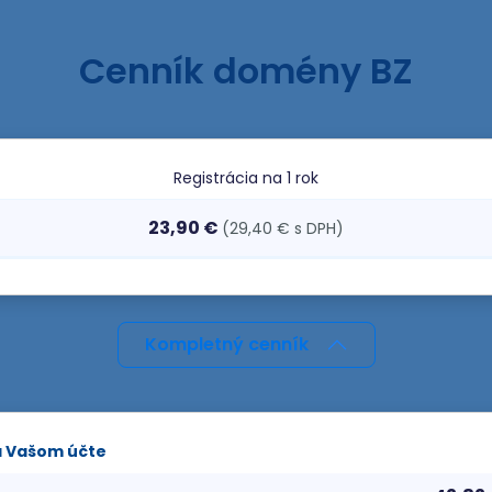
Cenník domény BZ
Registrácia
na 1 rok
23,90 €
(29,40 € s DPH)
Kompletný cenník
a Vašom účte