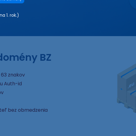
a 1. rok.)
 domény BZ
 63 znakov
u Auth-id
ov
ateľ bez obmedzenia