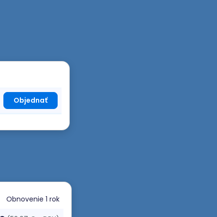
Objednať
Obnovenie
1 rok