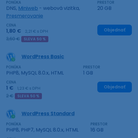
PONÚKA
PRIESTOR
DNS,
Miniweb
- webová vizitka,
20 GB
Presmerovanie
CENA
Objednať
1,80 €
2,21 € s DPH
3,60 €
SLEVA 50 %
WordPress Basic
PONÚKA
PRIESTOR
PHP8, MySQL 8.0.x, HTML
1 GB
CENA
Objednať
1 €
1,23 € s DPH
2 €
SLEVA 50 %
WordPress Standard
PONÚKA
PRIESTOR
PHP8, PHP7, MySQL 8.0.x, HTML
16 GB