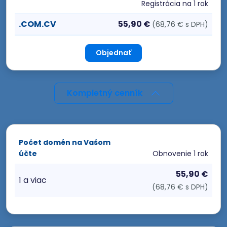
Registrácia
na 1 rok
.COM.CV
55,90 €
(68,76 € s DPH)
Objednať
Kompletný cenník
Počet domén na Vašom
účte
Obnovenie
1 rok
55,90 €
1 a viac
(68,76 € s DPH)