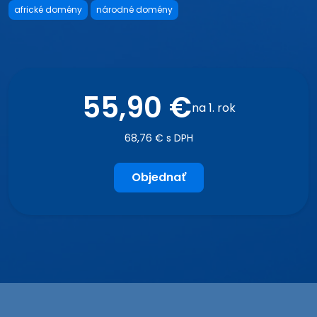
africké domény
národné domény
55,90 €
na 1. rok
68,76 € s DPH
Objednať