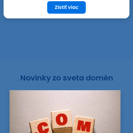
Zistiť viac
Novinky zo sveta domén