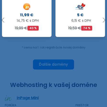
.GROUP
5 €
44,90 €
6,15 € s DPH
55,23 € s DPH
19,59 €
74 %
* cena na 1. rok registrácie novej domény
Ďalšie domény
Webhosting k vašej doméne
inPage Mini
PONÚKA
PRIESTOR