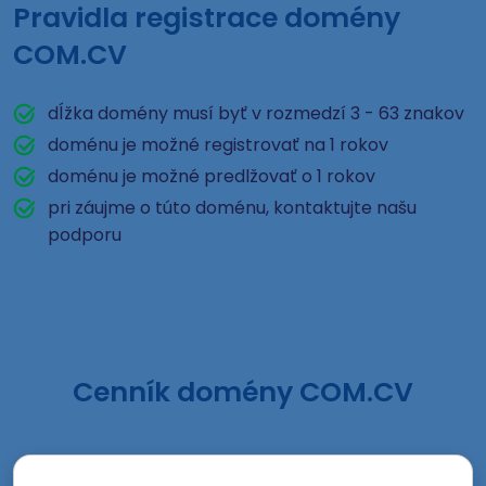
Pravidla registrace domény
COM.CV
dĺžka domény musí byť v rozmedzí 3 - 63 znakov
doménu je možné registrovať na 1 rokov
doménu je možné predlžovať o 1 rokov
pri záujme o túto doménu, kontaktujte našu
podporu
Cenník domény COM.CV