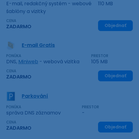
E-mail, redakčný systém - webové
110 MB
šablóny a vizitky
CENA
Objednať
ZADARMO
E-mail Gratis
PONÚKA
PRIESTOR
DNS,
Miniweb
- webová vizitka
105 MB
CENA
Objednať
ZADARMO
Parkování
PONÚKA
PRIESTOR
správa DNS záznamov
-
CENA
Objednať
ZADARMO