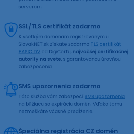
serverom.
SSL/TLS certifikát zadarmo
K všetkým doménam registrovaným u
SlovakNET.sk získate zadarmo
TLS certifikát
BASIC DV
od DigiCertu,
najväčšej certifikačnej
autority na svete
, s garantovanou úrovňou
zabezpečenia.
SMS upozornenia zadarmo
Táto služba vám zabezpečí
SMS upozornenia
na blížiacu sa expiráciu domén. Vďaka tomu
nezmeškáte včasné predĺženie.
Špeciálna registrácia CZ domén