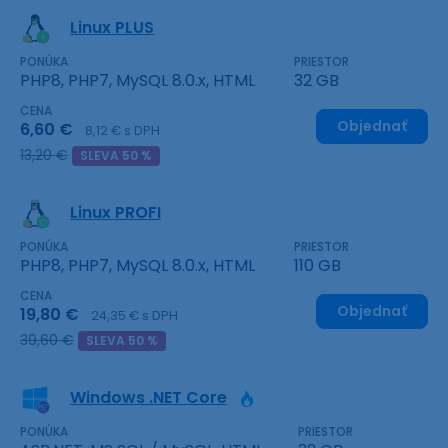
Linux PLUS
PONÚKA
PRIESTOR
PHP8, PHP7, MySQL 8.0.x, HTML
32 GB
CENA
Objednať
6,60 €
8,12 € s DPH
13,20 €
SLEVA 50 %
Linux PROFI
PONÚKA
PRIESTOR
PHP8, PHP7, MySQL 8.0.x, HTML
110 GB
CENA
Objednať
19,80 €
24,35 € s DPH
39,60 €
SLEVA 50 %
Windows .NET Core
PONÚKA
PRIESTOR