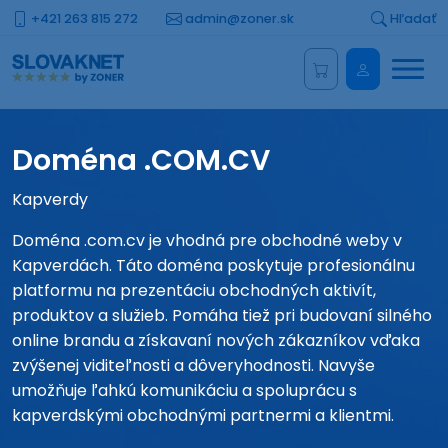
+421 263 815 272
admin@zoner.sk
Hľadať
Menu
Administrá
Doména .COM.CV
Kapverdy
Doména .com.cv je vhodná pre obchodné weby v
Kapverdách. Táto doména poskytuje profesionálnu
platformu na prezentáciu obchodných aktivít,
produktov a služieb. Pomáha tiež pri budovaní silného
online brandu a získavaní nových zákazníkov vďaka
zvýšenej viditeľnosti a dôveryhodnosti. Navyše
umožňuje ľahkú komunikáciu a spoluprácu s
kapverdskými obchodnými partnermi a klientmi.