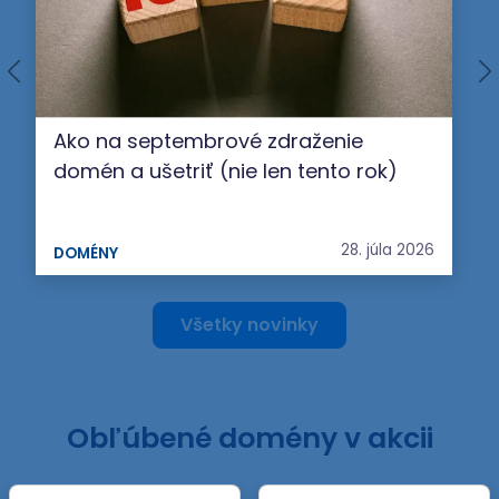
Ako na septembrové zdraženie
domén a ušetriť (nie len tento rok)
28. júla 2026
DOMÉNY
Všetky novinky
Obľúbené domény v akcii