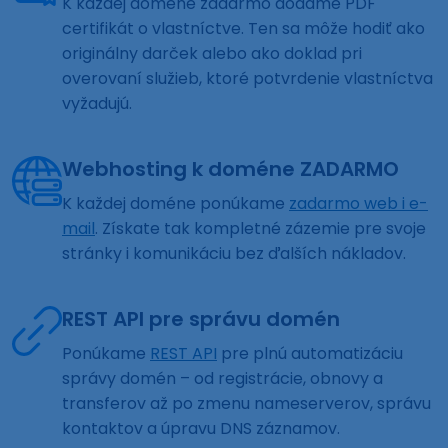
K každej doméne zadarmo dodáme PDF
certifikát o vlastníctve. Ten sa môže hodiť ako
originálny darček alebo ako doklad pri
overovaní služieb, ktoré potvrdenie vlastníctva
vyžadujú.
Webhosting k doméne ZADARMO
K každej doméne ponúkame
zadarmo web i e-
mail
. Získate tak kompletné zázemie pre svoje
stránky i komunikáciu bez ďalších nákladov.
REST API pre správu domén
Ponúkame
REST API
pre plnú automatizáciu
správy domén – od registrácie, obnovy a
transferov až po zmenu nameserverov, správu
kontaktov a úpravu DNS záznamov.