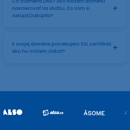
Čo znamená DNS? Ako môžem doménu
nasmerovať na službu, čo som si
zakúpil/zakúpila?
K svojej doméne potrebujem SSL certifikát.
Ako ho môžem získať?