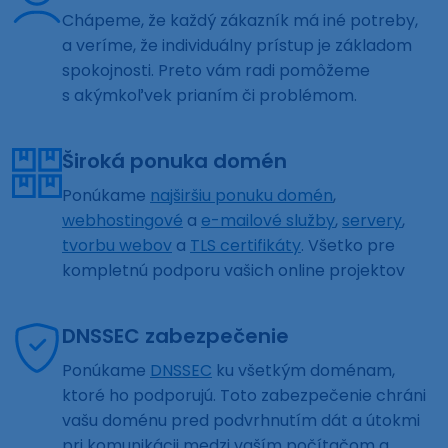
Chápeme, že každý zákazník má iné potreby,
a veríme, že individuálny prístup je základom
spokojnosti. Preto vám radi pomôžeme
s akýmkoľvek prianím či problémom.
Široká ponuka domén
Ponúkame
najširšiu ponuku domén
,
webhostingové
a
e-mailové služby
,
servery
,
tvorbu webov
a
TLS certifikáty
. Všetko pre
kompletnú podporu vašich online projektov
DNSSEC zabezpečenie
Ponúkame
DNSSEC
ku všetkým doménam,
ktoré ho podporujú. Toto zabezpečenie chráni
vašu doménu pred podvrhnutím dát a útokmi
pri komunikácii medzi vaším počítačom a