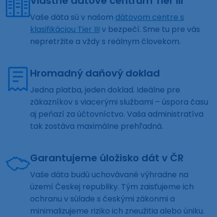
Vlastné dátové centrum Tier III
Vaše dáta sú v našom
dátovom centre s
klasifikáciou Tier III
v bezpečí. Sme tu pre vás
nepretržite a vždy s reálnym človekom.
Hromadný daňový doklad
Jedna platba, jeden doklad. Ideálne pre
zákazníkov s viacerými službami – úspora času
aj peňazí za účtovníctvo. Vaša administratíva
tak zostáva maximálne prehľadná.
Garantujeme úložisko dát v ČR
Vaše dáta budú uchovávané výhradne na
území Českej republiky. Tým zaisťujeme ich
ochranu v súlade s českými zákonmi a
minimalizujeme riziko ich zneužitia alebo úniku.