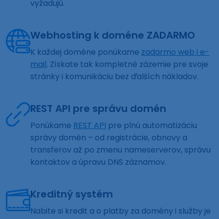
vyžadujú.
Webhosting k doméne ZADARMO
K každej doméne ponúkame
zadarmo web i e-
mail
. Získate tak kompletné zázemie pre svoje
stránky i komunikáciu bez ďalších nákladov.
REST API pre správu domén
Ponúkame
REST API
pre plnú automatizáciu
správy domén – od registrácie, obnovy a
transferov až po zmenu nameserverov, správu
kontaktov a úpravu DNS záznamov.
Kreditný systém
Nabite si kredit a o platby za domény i služby je