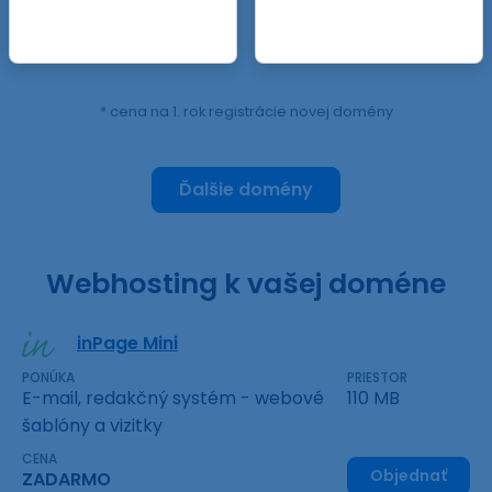
* cena na 1. rok registrácie novej domény
Ďalšie domény
Webhosting k vašej doméne
inPage Mini
PONÚKA
PRIESTOR
E-mail, redakčný systém - webové
110 MB
šablóny a vizitky
CENA
Objednať
ZADARMO