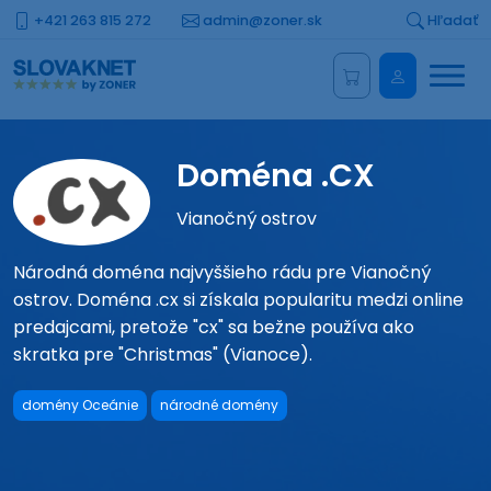
+421 263 815 272
admin@zoner.sk
Hľadať
Menu
Administrá
Doména .CX
Vianočný ostrov
Národná doména najvyššieho rádu pre Vianočný
ostrov. Doména .cx si získala popularitu medzi online
predajcami, pretože "cx" sa bežne používa ako
skratka pre "Christmas" (Vianoce).
domény Oceánie
národné domény