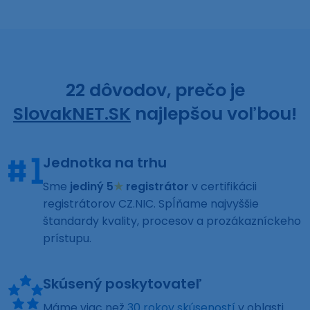
22 dôvodov, prečo je
SlovakNET.SK
najlepšou voľbou!
Jednotka na trhu
Sme
jediný 5
★
registrátor
v certifikácii
registrátorov CZ.NIC. Spĺňame najvyššie
štandardy kvality, procesov a prozákazníckeho
prístupu.
Skúsený poskytovateľ
Máme viac než
30 rokov skúseností
v oblasti