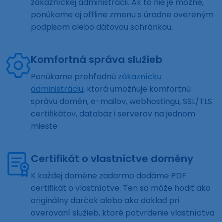
zákazníckej administrácii. Ak to nie je možné,
ponúkame aj offline zmenu s úradne overeným
podpisom alebo dátovou schránkou.
Komfortná správa služieb
Ponúkame prehľadnú
zákaznícku
administráciu
, ktorá umožňuje komfortnú
správu domén, e-mailov, webhostingu, SSL/TLS
certifikátov, databáz i serverov na jednom
mieste
Certifikát o vlastníctve domény
K každej doméne zadarmo dodáme PDF
certifikát o vlastníctve. Ten sa môže hodiť ako
originálny darček alebo ako doklad pri
overovaní služieb, ktoré potvrdenie vlastníctva