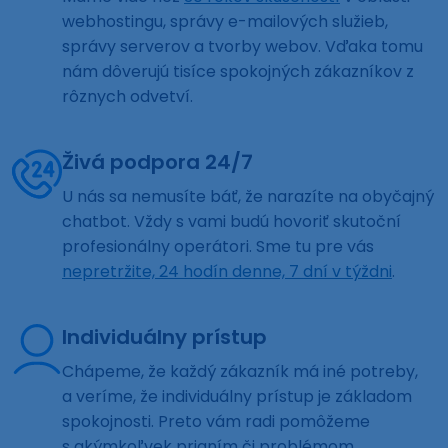
webhostingu, správy e-mailových služieb,
správy serverov a tvorby webov. Vďaka tomu
nám dôverujú tisíce spokojných zákazníkov z
rôznych odvetví.
Živá podpora 24/7
U nás sa nemusíte báť, že narazíte na obyčajný
chatbot. Vždy s vami budú hovoriť skutoční
profesionálny operátori. Sme tu pre vás
nepretržite, 24 hodín denne, 7 dní v týždni
.
Individuálny prístup
Chápeme, že každý zákazník má iné potreby,
a veríme, že individuálny prístup je základom
spokojnosti. Preto vám radi pomôžeme
s akýmkoľvek prianím či problémom.