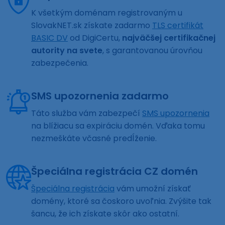
K všetkým doménam registrovaným u
SlovakNET.sk získate zadarmo
TLS certifikát
BASIC DV
od DigiCertu,
najväčšej certifikačnej
autority na svete
, s garantovanou úrovňou
zabezpečenia.
SMS upozornenia zadarmo
Táto služba vám zabezpečí
SMS upozornenia
na blížiacu sa expiráciu domén. Vďaka tomu
nezmeškáte včasné predĺženie.
Špeciálna registrácia CZ domén
Špeciálna registrácia
vám umožní získať
domény, ktoré sa čoskoro uvoľnia. Zvýšite tak
šancu, že ich získate skôr ako ostatní.