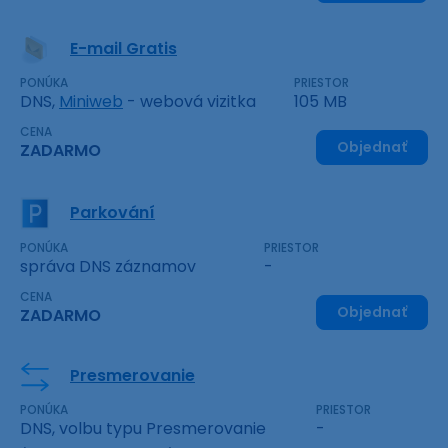
E-mail Gratis
PONÚKA
PRIESTOR
DNS,
Miniweb
- webová vizitka
105 MB
CENA
Objednať
ZADARMO
Parkování
PONÚKA
PRIESTOR
správa DNS záznamov
-
CENA
Objednať
ZADARMO
Presmerovanie
PONÚKA
PRIESTOR
DNS, volbu typu Presmerovanie
-