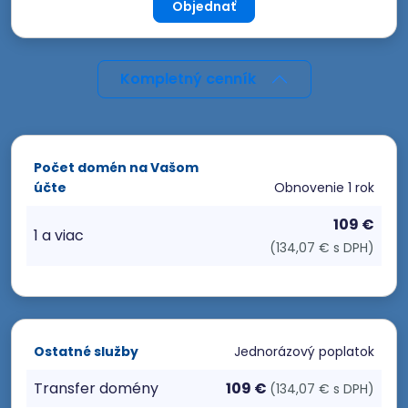
Objednať
Kompletný cenník
Počet domén na Vašom
účte
Obnovenie
1 rok
109 €
1 a viac
(134,07 € s DPH)
Ostatné služby
Jednorázový poplatok
Transfer domény
109 €
(134,07 € s DPH)