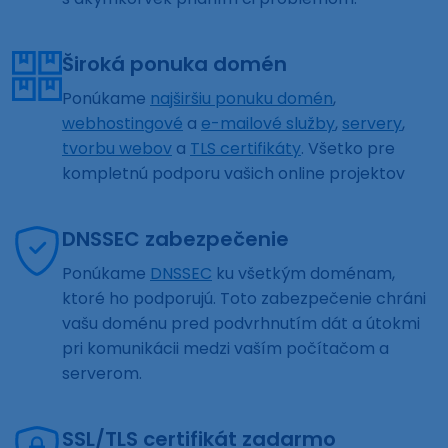
Široká ponuka domén
Ponúkame
najširšiu ponuku domén
,
webhostingové
a
e-mailové služby
,
servery
,
tvorbu webov
a
TLS certifikáty
. Všetko pre
kompletnú podporu vašich online projektov
DNSSEC zabezpečenie
Ponúkame
DNSSEC
ku všetkým doménam,
ktoré ho podporujú. Toto zabezpečenie chráni
vašu doménu pred podvrhnutím dát a útokmi
pri komunikácii medzi vaším počítačom a
serverom.
SSL/TLS certifikát zadarmo