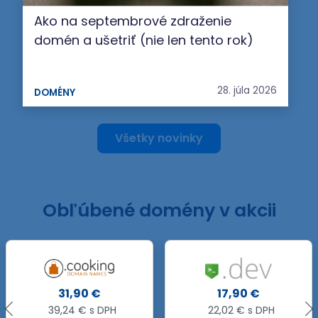
Ako na septembrové zdraženie
domén a ušetriť (nie len tento rok)
28. júla 2026
DOMÉNY
Všetky novinky
Obľúbené domény v akcii
.FORUM
17,90 €
47,90 €
22,02 € s DPH
58,92 € s DPH