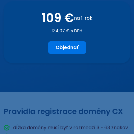
109 €
na 1. rok
134,07 € s DPH
Objednať
Pravidla registrace domény CX
dĺžka domény musí byť v rozmedzí 3 - 63 znakov