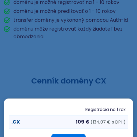
doménu je možné registrovať na 1 - 10 rokov
doménu je možné predlžovať o 1 - 10 rokov
transfer domény je vykonaný pomocou Auth-id
doménu môže registrovať každý žiadateľ bez
obmedzenia
Cenník domény CX
Registrácia
na 1 rok
.CX
109 €
(134,07 € s DPH)