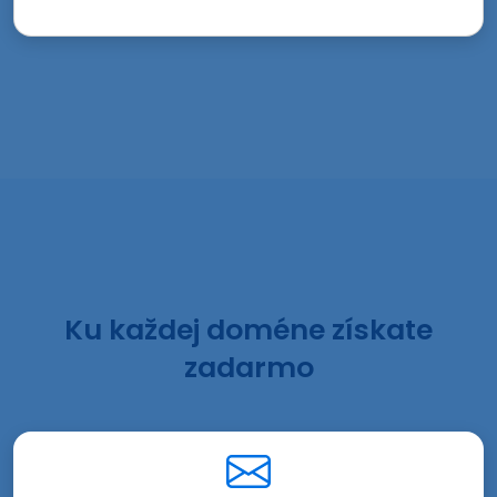
Ku každej doméne získate
zadarmo