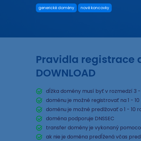
generické domény
nové koncovky
Pravidla registrace
DOWNLOAD
dĺžka domény musí byť v rozmedzí 3 -
doménu je možné registrovať na 1 - 10
doménu je možné predlžovať o 1 - 10 r
doména podporuje DNSSEC
transfer domény je vykonaný pomoco
ak nie je doména predĺžená včas pred e