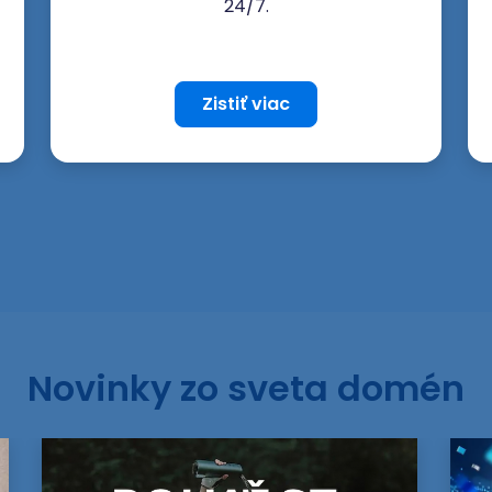
24/7.
Zistiť viac
Novinky zo sveta domén