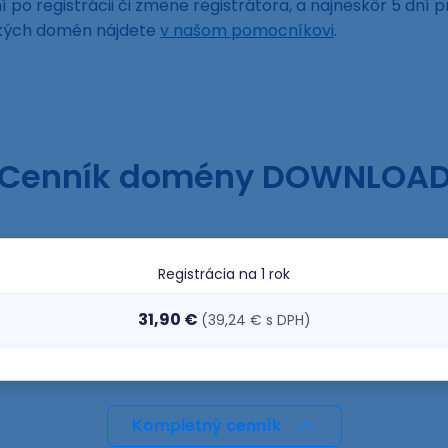
 po registrácii či zmene registrátora, a najneskôr 5 dní p
ckých domén nájdete
v našom pomocníkovi
.
Cenník domény DOWNLOA
Registrácia
na 1 rok
31,90 €
(39,24 € s DPH)
Kompletný cenník