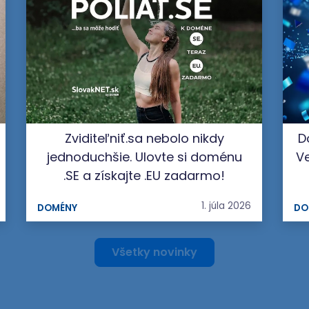
Zviditeľniť.sa nebolo nikdy
D
jednoduchšie. Ulovte si doménu
Ve
.SE a získajte .EU zadarmo!
1. júla 2026
DOMÉNY
DO
Všetky novinky