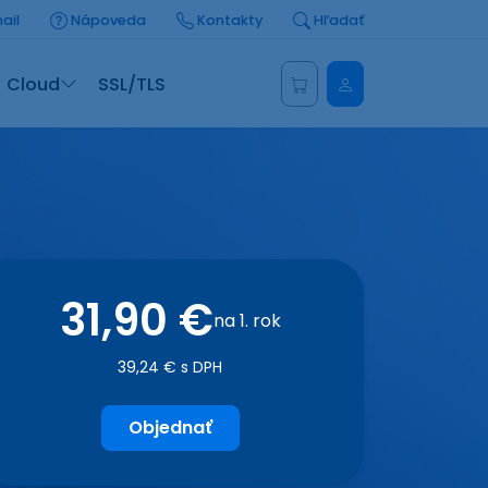
ail
Nápoveda
Kontakty
Hľadať
Administrácia
Cloud
SSL/TLS
31,90 €
na 1. rok
39,24 € s DPH
Objednať