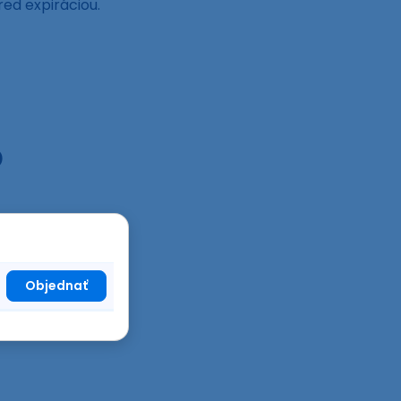
red expiráciou.
D
Objednať