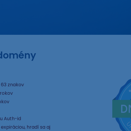
 domény
 63 znakov
 rokov
okov
u Auth-id
xpiráciou, hradí sa aj