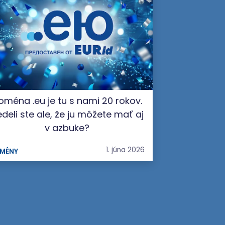
oména .eu je tu s nami 20 rokov.
deli ste ale, že ju môžete mať aj
v azbuke?
1. júna 2026
MÉNY