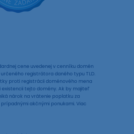
ndardnej cene uvedenej v cenníku domén
 určeného registrátora daného typu TLD.
tky proti registrácii doménového mena
xistencii tejto domény. Ak by majiteľ
ká nárok na vrátenie poplatku za
ná prípadnými akčnými ponukami. Viac