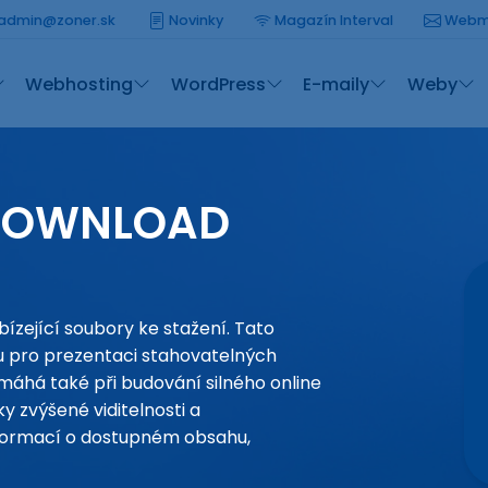
admin@zoner.sk
Novinky
Magazín Interval
Webm
Webhosting
WordPress
E-maily
Weby
DOWNLOAD
zející soubory ke stažení. Tato
u pro prezentaci stahovatelných
omáhá také při budování silného online
y zvýšené viditelnosti a
nformací o dostupném obsahu,