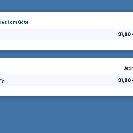
a Vašom účte
31,90
Jedn
ny
31,90