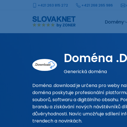
+421 263 815 272
+421 268 265 986
Domény
Doména .
Generická doména
Doména .download je určena pro weby nabí
doména poskytuje profesionální platform
souborů, softwaru a digitálního obsahu. P
brandu a získávání nových návštěvníků dík
důvěryhodnosti. Navíc umožňuje sdílení i
trendech a novinkách.