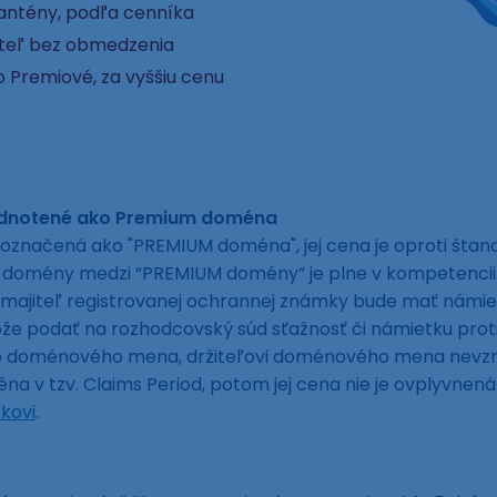
rantény, podľa cenníka
ateľ bez obmedzenia
 Premiové, za vyššiu cenu
odnotené ako Premium doména
označená ako "PREMIUM doména", jej cena je oproti šta
ej domény medzi “PREMIUM domény” je plne v kompetencii
 majiteľ registrovanej ochrannej známky bude mať námie
 podať na rozhodcovský súd sťažnosť či námietku proti e
to doménového mena, držiteľovi doménového mena nevzni
a v tzv. Claims Period, potom jej cena nie je ovplyvne
kovi
.