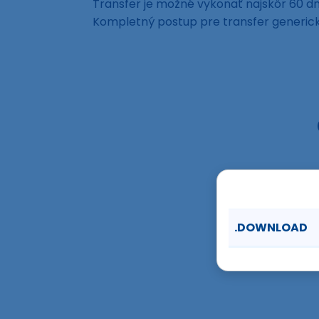
Transfer je možné vykonať najskôr 60 dní
Kompletný postup pre transfer generi
.DOWNLOAD