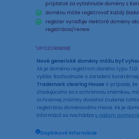
príplatok za vytiahnutie domény z ka
doménu môže registrovať každý žiad
register vyraďuje niektoré domény ako
registrácia/renew
UPOZORNENIE
Nové generické domény môžu byť vyh
Ak je doména registrom daného typu TLD 
vyššia. Rozhodnutie o zaradení konkrétn
Trademark clearing House
V prípade, že
zhodujúceho sa s ochrannou známkou, môže
ochrannej známky dosiahol zrušenie toh
registráciu doménového mena. Ak je domén
informácií sa nachádza
v našom pomocní
Doplnkové informácie