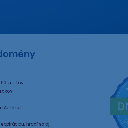
 domény
 63 znakov
 rokov
u Auth-id
xpiráciou, hradí sa aj