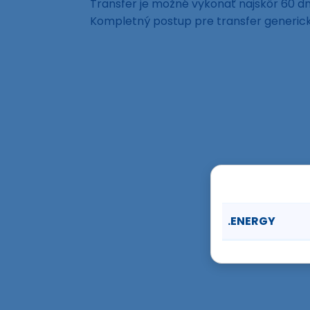
Transfer je možné vykonať najskôr 60 dní
Kompletný postup pre transfer generi
.ENERGY