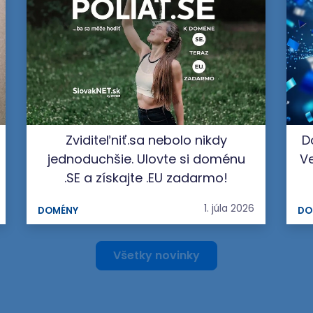
Zviditeľniť.sa nebolo nikdy
D
jednoduchšie. Ulovte si doménu
Ve
.SE a získajte .EU zadarmo!
1. júla 2026
DOMÉNY
DO
Všetky novinky