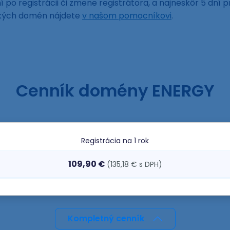
 po registrácii či zmene registrátora, a najneskôr 5 dní p
ckých domén nájdete
v našom pomocníkovi
.
Cenník domény ENERGY
Registrácia
na 1 rok
109,90 €
(135,18 € s DPH)
Kompletný cenník