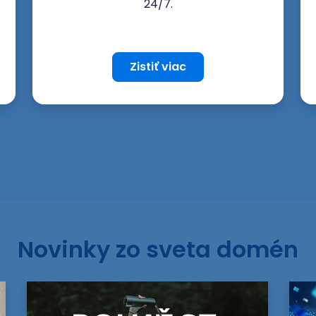
24/7.
Zistiť viac
Novinky zo sveta domén