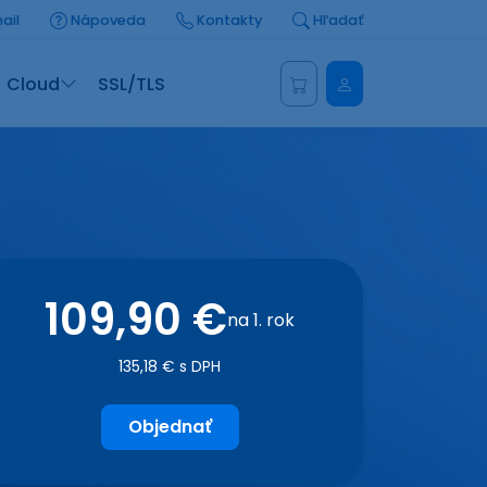
ail
Nápoveda
Kontakty
Hľadať
Administrácia
Cloud
SSL/TLS
109,90 €
na 1. rok
135,18 € s DPH
Objednať