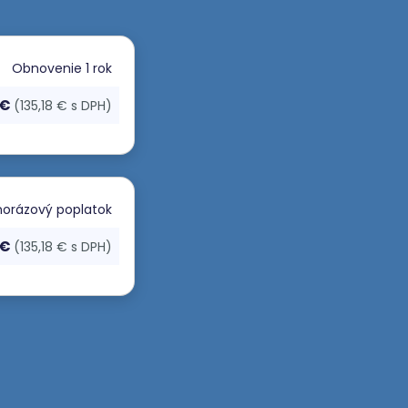
Obnovenie
1 rok
 €
(135,18 € s DPH)
orázový poplatok
 €
(135,18 € s DPH)