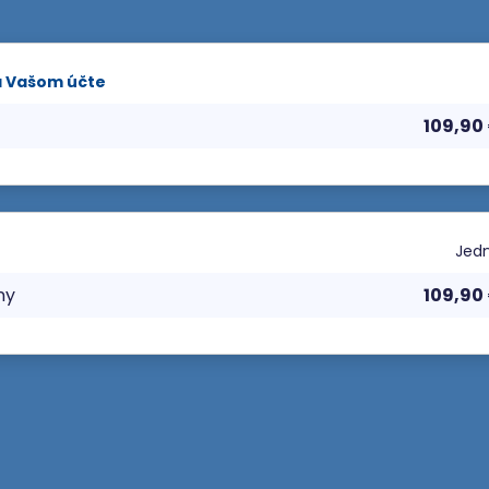
a Vašom účte
109,90
Jedn
ny
109,90