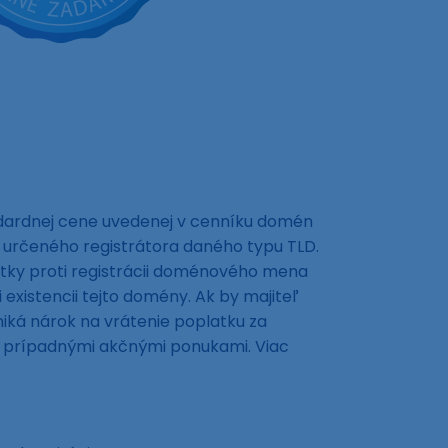
ndardnej cene uvedenej v cenníku domén
 určeného registrátora daného typu TLD.
tky proti registrácii doménového mena
xistencii tejto domény. Ak by majiteľ
ká nárok na vrátenie poplatku za
ná prípadnými akčnými ponukami. Viac