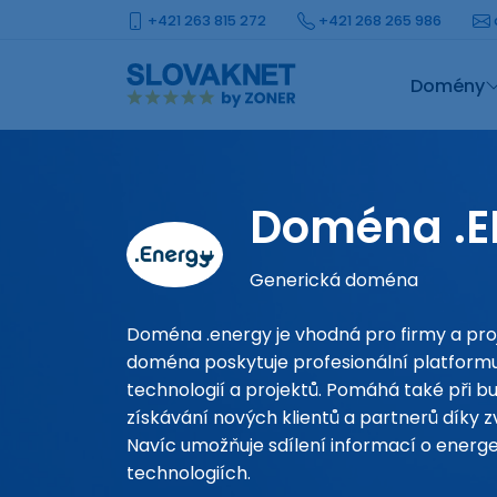
+421 263 815 272
+421 268 265 986
Domény
Doména .
Generická doména
Doména .energy je vhodná pro firmy a pro
doména poskytuje profesionální platformu
technologií a projektů. Pomáhá také při b
získávání nových klientů a partnerů díky z
Navíc umožňuje sdílení informací o energe
technologiích.