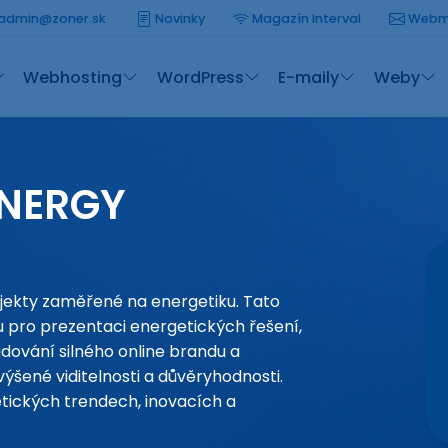
admin@zoner.sk
Novinky
Magazín Interval
Webm
Webhosting
WordPress
E-maily
Weby
ENERGY
jekty zaměřené na energetiku. Tato
 pro prezentaci energetických řešení,
udování silného online brandu a
výšené viditelnosti a důvěryhodnosti.
tických trendech, inovacích a