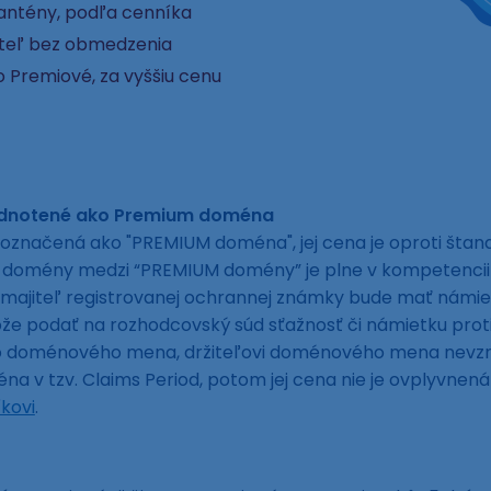
rantény, podľa cenníka
ateľ bez obmedzenia
 Premiové, za vyššiu cenu
odnotené ako Premium doména
označená ako "PREMIUM doména", jej cena je oproti šta
ej domény medzi “PREMIUM domény” je plne v kompetencii
 majiteľ registrovanej ochrannej známky bude mať námie
 podať na rozhodcovský súd sťažnosť či námietku proti e
to doménového mena, držiteľovi doménového mena nevzni
a v tzv. Claims Period, potom jej cena nie je ovplyvne
kovi
.