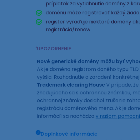
príplatok za vytiahnutie domény z ka
doménu môže registrovať každý žiad
register vyraďuje niektoré domény ako
registrácia/renew
UPOZORNENIE
Nové generické domény môžu byť vyh
Ak je doména registrom daného typu TLD 
vyššia. Rozhodnutie o zaradení konkrétn
Trademark clearing House
V prípade, že
zhodujúceho sa s ochrannou známkou, môže
ochrannej známky dosiahol zrušenie toh
registráciu doménového mena. Ak je domén
informácií sa nachádza
v našom pomocní
Doplnkové informácie