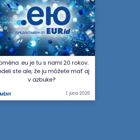
oména .eu je tu s nami 20 rokov.
deli ste ale, že ju môžete mať aj
v azbuke?
1. júna 2026
MÉNY