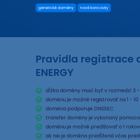
generické domény
nové koncovky
Pravidla registrace
ENERGY
dĺžka domény musí byť v rozmedzí 3 -
doménu je možné registrovať na 1 - 10
doména podporuje DNSSEC
transfer domény je vykonaný pomoco
doménu je možné predlžovať o 1 rokov
ak nie je doména predĺžená včas pred e