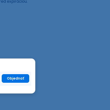
red expiráciou.
Objednať