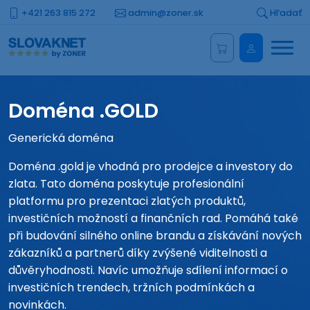
+421 263 815 272
admin@zoner.sk
Hľadať
Menu
Administrá
Doména .GOLD
Generická doména
Doména .gold je vhodná pro prodejce a investory do
zlata. Tato doména poskytuje profesionální
platformu pro prezentaci zlatých produktů,
investičních možností a finančních rad. Pomáhá také
při budování silného online brandu a získávání nových
zákazníků a partnerů díky zvýšené viditelnosti a
důvěryhodnosti. Navíc umožňuje sdílení informací o
investičních trendech, tržních podmínkách a
novinkách.