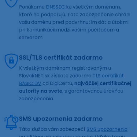
Ponúkame
DNSSEC
ku všetkým doménam,
ktoré ho podporujú. Toto zabezpečenie chráni
vašu doménu pred podvrhnutím dát a útokmi
pri komunikácii medzi vaším počítačom a
serverom.
SSL/TLS certifikát zadarmo
K všetkým doménam registrovaným u
SlovakNET.sk získate zadarmo
TLS certifikát
BASIC DV
od DigiCertu,
najväčšej certifikačnej
autority na svete
, s garantovanou úrovňou
zabezpečenia.
SMS upozornenia zadarmo
Táto služba vám zabezpečí
SMS upozornenia
na blížiacu sa expiráciu domén. Vďaka tomu