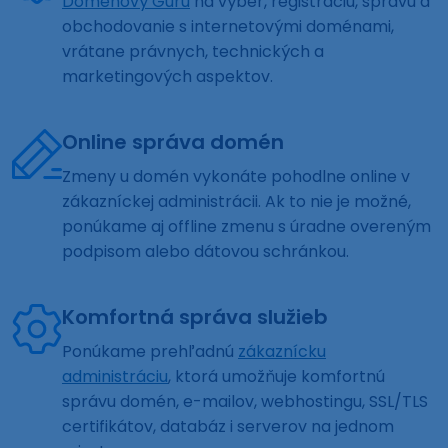
Doménový Guru
na výber, registráciu, správu a
obchodovanie s internetovými doménami,
vrátane právnych, technických a
marketingových aspektov.
Online správa domén
Zmeny u domén vykonáte pohodlne online v
zákazníckej administrácii. Ak to nie je možné,
ponúkame aj offline zmenu s úradne overeným
podpisom alebo dátovou schránkou.
Komfortná správa služieb
Ponúkame prehľadnú
zákaznícku
administráciu
, ktorá umožňuje komfortnú
správu domén, e-mailov, webhostingu, SSL/TLS
certifikátov, databáz i serverov na jednom