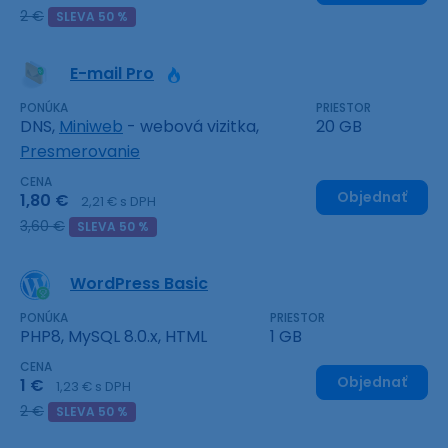
2 €
SLEVA 50 %
E-mail Pro
PONÚKA
PRIESTOR
DNS,
Miniweb
- webová vizitka,
20 GB
Presmerovanie
CENA
Objednať
1,80 €
2,21 € s DPH
3,60 €
SLEVA 50 %
WordPress Basic
PONÚKA
PRIESTOR
PHP8, MySQL 8.0.x, HTML
1 GB
CENA
Objednať
1 €
1,23 € s DPH
2 €
SLEVA 50 %