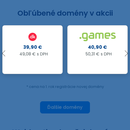
Obľúbené domény v akcii
.LV
40,90 €
82,65 €
50,31 € s DPH
101,66 € s DPH
* cena na 1. rok registrácie novej domény
Ďalšie domény