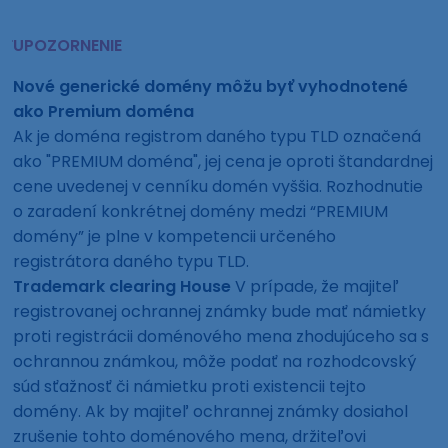
UPOZORNENIE
Nové generické domény môžu byť vyhodnotené
ako Premium doména
Ak je doména registrom daného typu TLD označená
ako "PREMIUM doména", jej cena je oproti štandardnej
cene uvedenej v cenníku domén vyššia. Rozhodnutie
o zaradení konkrétnej domény medzi “PREMIUM
domény” je plne v kompetencii určeného
registrátora daného typu TLD.
Trademark clearing House
V prípade, že majiteľ
registrovanej ochrannej známky bude mať námietky
proti registrácii doménového mena zhodujúceho sa s
ochrannou známkou, môže podať na rozhodcovský
súd sťažnosť či námietku proti existencii tejto
domény. Ak by majiteľ ochrannej známky dosiahol
zrušenie tohto doménového mena, držiteľovi