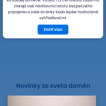
ku každej doméne. Vďaka TLS certifikátu zadarmo
získajú vaši návštevníci istotu bezpečného
pripojenia a vaše stránky budú lepšie hodnotené
vyhľadávačmi.
Zistiť viac
Novinky zo sveta domén