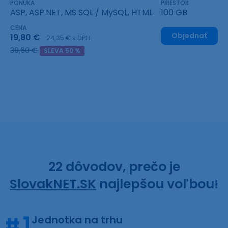
PONÚKA
PRIESTOR
ASP, ASP.NET, MS SQL / MySQL, HTML
100 GB
CENA
Objednať
19,80 €
24,35 € s DPH
39,60 €
SLEVA 50 %
22 dôvodov, prečo je
SlovakNET.SK
najlepšou voľbou!
Jednotka na trhu