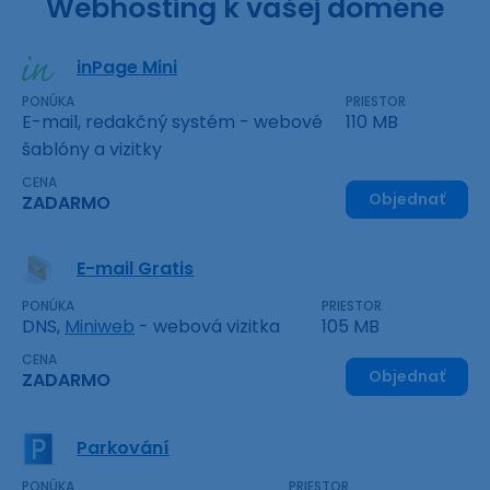
Webhosting k vašej doméne
inPage Mini
PONÚKA
PRIESTOR
E-mail, redakčný systém - webové
110 MB
šablóny a vizitky
CENA
Objednať
ZADARMO
E-mail Gratis
PONÚKA
PRIESTOR
DNS,
Miniweb
- webová vizitka
105 MB
CENA
Objednať
ZADARMO
Parkování
PONÚKA
PRIESTOR