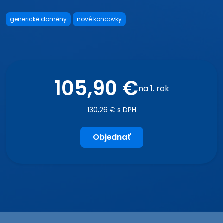
generické domény
nové koncovky
105,90 €
na 1. rok
130,26 € s DPH
Objednať