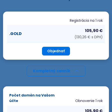
Registrácia
na 1 rok
105,90 €
.GOLD
(130,26 € s DPH)
Objednať
Kompletný cenník
Počet domén na Vašom
účte
Obnovenie
1 rok
105,90 €