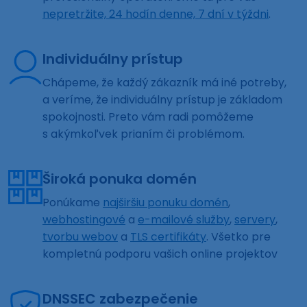
nepretržite, 24 hodín denne, 7 dní v týždni
.
Individuálny prístup
Chápeme, že každý zákazník má iné potreby,
a veríme, že individuálny prístup je základom
spokojnosti. Preto vám radi pomôžeme
s akýmkoľvek prianím či problémom.
Široká ponuka domén
Ponúkame
najširšiu ponuku domén
,
webhostingové
a
e-mailové služby
,
servery
,
tvorbu webov
a
TLS certifikáty
. Všetko pre
kompletnú podporu vašich online projektov
DNSSEC zabezpečenie