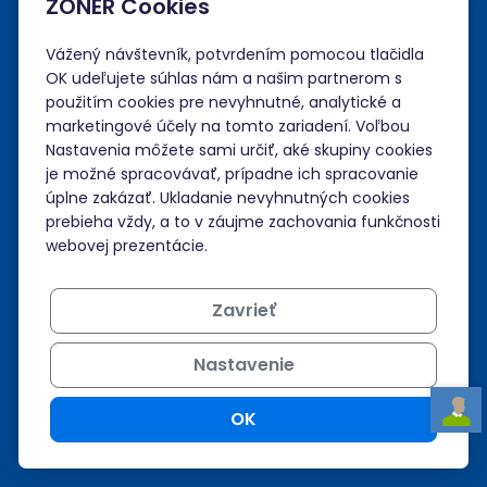
ZONER Cookies
Vážený návštevník, potvrdením pomocou tlačidla
Spoločnosť
OK udeľujete súhlas nám a našim partnerom s
použitím cookies pre nevyhnutné, analytické a
Administrácia
marketingové účely na tomto zariadení. Voľbou
Nastavenia môžete sami určiť, aké skupiny cookies
je možné spracovávať, prípadne ich spracovanie
Prihlásiť sa
úplne zakázať. Ukladanie nevyhnutných cookies
prebieha vždy, a to v záujme zachovania funkčnosti
Neviem si rady?
webovej prezentácie.
Nápoveda
Zavrieť
Nastavenie
Podpora 24/7
OK
+421 268 265 986
admin@zoner.sk