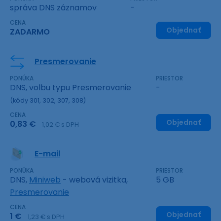
správa DNS záznamov
-
CENA
Objednať
ZADARMO
Presmerovanie
PONÚKA
PRIESTOR
DNS, volbu typu Presmerovanie
-
(kódy 301, 302, 307, 308)
CENA
Objednať
0,83 €
1,02 € s DPH
E-mail
PONÚKA
PRIESTOR
DNS,
Miniweb
- webová vizitka,
5 GB
Presmerovanie
CENA
Objednať
1 €
1,23 € s DPH