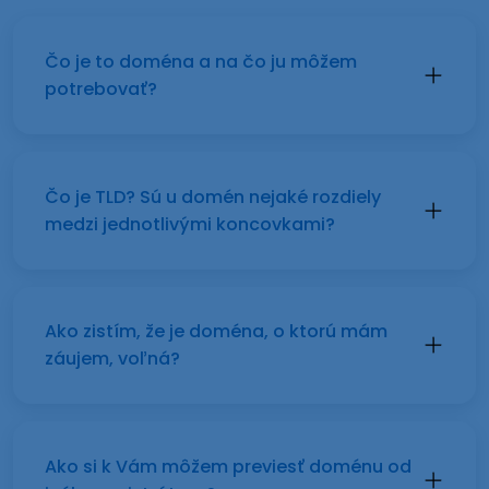
Čo je to doména a na čo ju môžem
potrebovať?
Čo je TLD? Sú u domén nejaké rozdiely
medzi jednotlivými koncovkami?
Ako zistím, že je doména, o ktorú mám
záujem, voľná?
Ako si k Vám môžem previesť doménu od