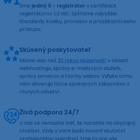
Sme
jediný 5
★
registrátor
v certifikácii
registrátorov CZ.NIC. Spĺňame najvyššie
štandardy kvality, procesov a prozákazníckeho
prístupu.
Skúsený poskytovateľ
Máme viac než
30 rokov skúseností
v oblasti
webhostingu, správy e-mailových služieb,
správy serverov a tvorby webov. Vďaka tomu
nám dôverujú tisíce spokojných zákazníkov z
rôznych odvetví.
Živá podpora 24/7
U nás sa nemusíte báť, že narazíte na obyčajný
chatbot. Vždy s vami budú hovoriť skutoční
profesionálny operátori. Sme tu pre vás